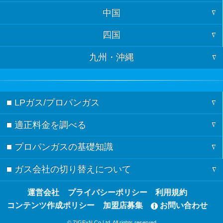
中国
大阪
石川
埼玉
宮城
四国
山口
京都
富山
千葉
秋田
九州・沖縄
徳島
島根
兵庫
岐阜
茨城
山形
福岡
香川
鳥取
奈良
長野
栃木
福島
■ LPガス/プロパンガス
佐賀
愛媛
広島
三重
新潟
群馬
■ 適正料金を調べる
ガスの記事一覧
長崎
高知
岡山
滋賀
愛知
■ プロパンガスの基礎知識
料金シミュレーション
節約術
熊本
和歌山
静岡
■ ガス会社の切り替えについて
検針票の見方
都道府県別の料金相場
ガスの基礎知識
大分
山梨
ガス会社の切り替え方
運営会社
プライバシーポリシー
利用規約
都市ガスとプロパンガスの違い
ガス会社の契約・見積もり
宮崎
コンテンツ作成ポリシー
加盟店募集
お問い合わせ
ガス会社の切り替えのQ&A
プロパンガスのメリット・デメリット
鹿児島
© ZIGExN Co.Ltd. All rights reserved