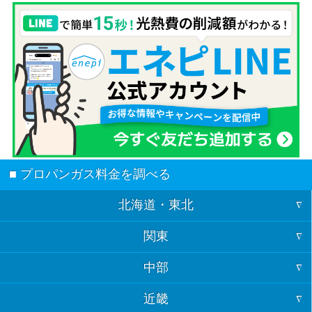
■ プロパンガス料金を調べる
北海道・東北
関東
北海道
中部
東京
青森
近畿
福井
神奈川
岩手