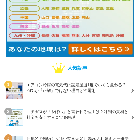
人気記事
エアコン冷房の電気代は設定温度1度でいくら変わる？
28℃が「正解」ではない理由と節電術
ニチガスが「やばい」と言われる理由は？評判の真相と
料金を安くするコツを解説
お風呂の節約！＜追い焚きvs足し湯vs入れ替え＞一番安