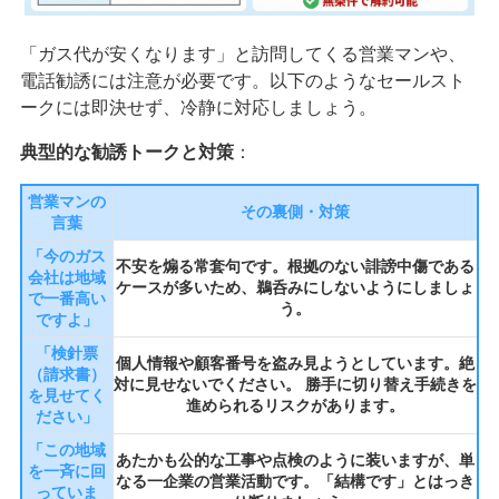
「ガス代が安くなります」と訪問してくる営業マンや、
電話勧誘には注意が必要です。以下のようなセールスト
ークには即決せず、冷静に対応しましょう。
典型的な勧誘トークと対策
：
営業マンの
その裏側・対策
言葉
「今のガス
不安を煽る常套句です。根拠のない誹謗中傷である
会社は地域
ケースが多いため、鵜呑みにしないようにしましょ
で一番高い
う。
ですよ」
「検針票
個人情報や顧客番号を盗み見ようとしています。絶
（請求書）
対に見せないでください。 勝手に切り替え手続きを
を見せてく
進められるリスクがあります。
ださい」
「この地域
あたかも公的な工事や点検のように装いますが、単
を一斉に回
なる一企業の営業活動です。「結構です」とはっき
っていま