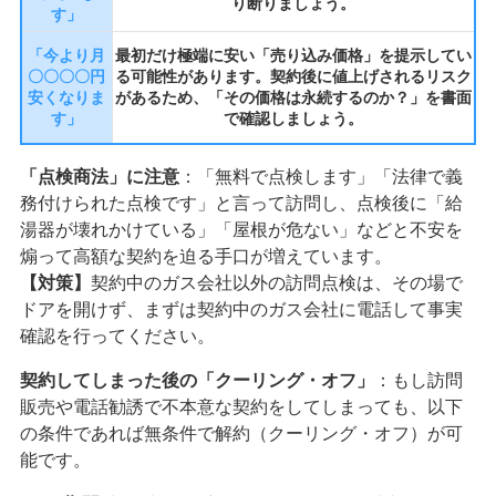
り断りましょう。
す」
「今より月
最初だけ極端に安い「売り込み価格」を提示してい
〇〇〇〇円
る可能性があります。契約後に値上げされるリスク
安くなりま
があるため、「その価格は永続するのか？」を書面
す」
で確認しましょう。
「点検商法」に注意
：「無料で点検します」「法律で義
務付けられた点検です」と言って訪問し、点検後に「給
湯器が壊れかけている」「屋根が危ない」などと不安を
煽って高額な契約を迫る手口が増えています。
【対策】
契約中のガス会社以外の訪問点検は、その場で
ドアを開けず、まずは契約中のガス会社に電話して事実
確認を行ってください。
契約してしまった後の「クーリング・オフ」
：もし訪問
販売や電話勧誘で不本意な契約をしてしまっても、以下
の条件であれば無条件で解約（クーリング・オフ）が可
能です。