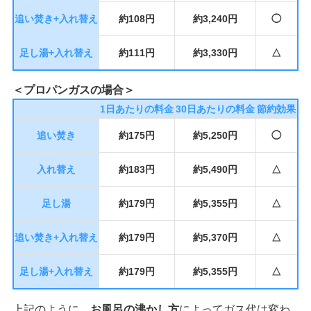
追い焚き+入れ替え
約108円
約3,240円
◯
足し湯+入れ替え
約111円
約3,330円
△
＜プロパンガスの場合＞
1日あたりの料金
30日あたりの料金
節約効果
追い焚き
約175円
約5,250円
◯
入れ替え
約183円
約5,490円
△
足し湯
約179円
約5,355円
△
追い焚き+入れ替え
約179円
約5,370円
△
足し湯+入れ替え
約179円
約5,355円
△
上記のように、
お風呂の沸かし方
によってガス代は変わ