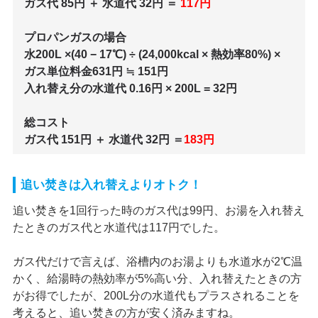
ガス代 85円 ＋ 水道代 32円 ＝
117円
プロパンガスの場合
水200L ×(40 − 17℃) ÷ (24,000kcal × 熱効率80%) ×
ガス単位料金631円 ≒ 151円
入れ替え分の水道代 0.16円 × 200L = 32円
総コスト
ガス代 151円 ＋ 水道代 32円 ＝
183円
追い焚きは入れ替えよりオトク！
追い焚きを1回行った時のガス代は99円、お湯を入れ替え
たときのガス代と水道代は117円でした。
ガス代だけで言えば、浴槽内のお湯よりも水道水が2℃温
かく、給湯時の熱効率が5%高い分、入れ替えたときの方
がお得でしたが、200L分の水道代もプラスされることを
考えると、追い焚きの方が安く済みますね。