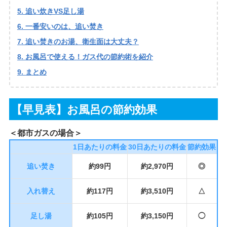
追い炊きVS足し湯
一番安いのは、追い焚き
追い焚きのお湯、衛生面は大丈夫？
お風呂で使える！ガス代の節約術を紹介
まとめ
【早見表】お風呂の節約効果
＜都市ガスの場合＞
1日あたりの料金
30日あたりの料金
節約効果
追い焚き
約99円
約2,970円
◎
入れ替え
約117円
約3,510円
△
足し湯
約105円
約3,150円
◯