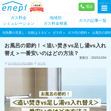
メニュー
電話
ガス料金
地域別
ガスの記事一覧
シミュレーション
ガス料金検索
光熱費の見直し・比較はエネピ
ガス代
ガス代の節約
お風呂の節約
お風呂の節約！＜追い焚きvs足し湯vs入れ
替え＞一番安いのはどの方法？
更新日：2025/12/04
ガス代/ガス代の節約
ガス代