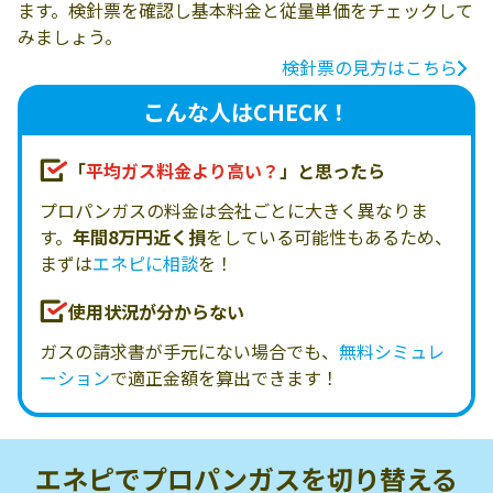
ます。検針票を確認し基本料金と従量単価をチェックして
みましょう。
検針票の見方はこちら
こんな人はCHECK！
「
平均ガス料金より高い？
」と思ったら
プロパンガスの料金は会社ごとに大きく異なりま
す。
年間8万円近く損
をしている可能性もあるため、
まずは
エネピに相談
を！
使用状況が分からない
ガスの請求書が手元にない場合でも、
無料シミュレ
ーション
で適正金額を算出できます！
エネピでプロパンガスを
切り替える