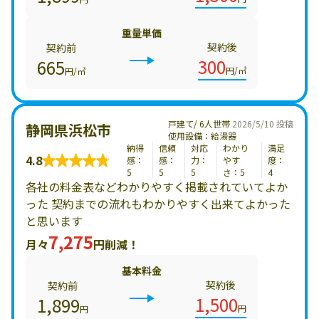
重量単価
契約後
契約前
300
665
円/㎥
円/㎥
戸建て/ 6人世帯
2026/5/10 投稿
静岡県浜松市
使用設備：給湯器
納得
信頼
対応
わかり
満足
4.8
感：
感：
力：
やす
度：
5
5
5
さ：5
4
各社の料金表などわかりやすく掲載されていてよか
った 契約までの流れもわかりやすく出来てよかった
と思います
7,275
月々
円削減！
基本料金
契約後
契約前
1,500
1,899
円
円