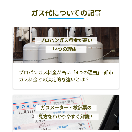
下田市
賀茂郡東伊豆町
賀茂郡河津町
店
ガス代についての記事
賀茂郡南伊豆町
賀茂郡松崎町
賀茂郡西伊豆町
静岡資材株式会
421-1121 藤枝市
054-667-0301
社／岡部配送セ
岡部町岡部1513-
熱海市
伊東市
伊豆市
ンター
1
伊豆の国市
沼津市
三島市
静岡資材株式会
426-0071 藤枝市
054-641-5133
御殿場市
裾野市
田方郡函南町
社／藤枝販売支
志太1-5-38
店
駿東郡清水町
駿東郡長泉町
駿東郡小山町
静岡資材株式会
436-0222 掛川市
0537-24-6262
富士市
富士宮市
静岡市
プロパンガス料金が高い「4つの理由」-都市
社／掛川販売支
下垂木2338-1
ガス料金との決定的な違いとは？
店
焼津市
藤枝市
島田市
萬屋商店
富士宮市上稲子
0544-66-0500
牧之原市
榛原郡吉田町
榛原郡川根本町
736-1
御前崎市
掛川市
袋井市
鈴木商店
富士市厚原354
0545-71-3928
菊川市
磐田市
周智郡森町
鈴木燃料店
270-1318 富士市
0545-52-2271
浜松市
湖西市
今泉8丁目-16-34