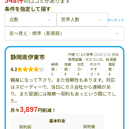
の口コミがあります
条件を指定して探す
リセット
戸建て/ 2人世帯
2026/5/31 投稿
静岡県伊東市
使用設備：ガスコンロ、給湯器
納得
信頼
対応
わかり
満足
4.2
感：
感：
力：
やす
度：
5
4
4
さ：4
4
親身になって下さり、また信頼性もあります。対応
はスピーディーで、当日にガス会社から連絡があ
り、また翌週には視察〜契約もあっという間にでし
た。
3,897
月々
円削減！
基本料金
契約後
契約前