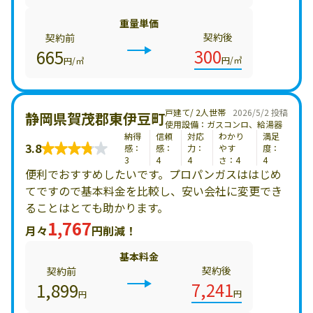
重量単価
契約後
契約前
300
665
円/㎥
円/㎥
戸建て/ 2人世帯
2026/5/2 投稿
静岡県賀茂郡東伊豆町
使用設備：ガスコンロ、給湯器
納得
信頼
対応
わかり
満足
3.8
感：
感：
力：
やす
度：
3
4
4
さ：4
4
便利でおすすめしたいです。プロパンガスははじめ
てですので基本料金を比較し、安い会社に変更でき
ることはとても助かります。
1,767
月々
円削減！
基本料金
契約後
契約前
7,241
1,899
円
円