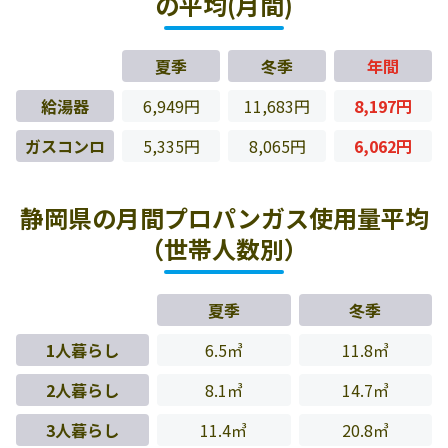
の平均(月間)
夏季
冬季
年間
給湯器
6,949円
11,683円
8,197円
ガスコンロ
5,335円
8,065円
6,062円
静岡県の月間プロパンガス使用量平均
（世帯人数別）
夏季
冬季
1人暮らし
6.5㎥
11.8㎥
2人暮らし
8.1㎥
14.7㎥
3人暮らし
11.4㎥
20.8㎥