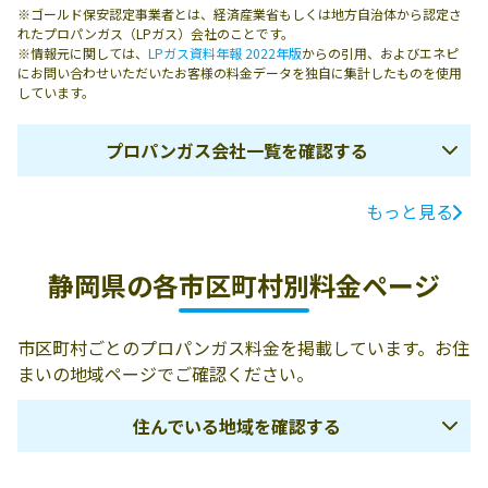
※ゴールド保安認定事業者とは、経済産業省もしくは地方自治体から認定さ
れたプロパンガス（LPガス）会社のことです。
※情報元に関しては、
LPガス資料年報 2022年版
からの引用、およびエネピ
にお問い合わせいただいたお客様の料金データを独自に集計したものを使用
しています。
プロパンガス会社一覧を確認する
もっと見る
ガス会社名
所在地
電話番号
富士酸素工業株
412-0021 御殿場
0550-83-3468
静岡県の各市区町村別料金ページ
式会社／御殿場
市二枚橋100-1
営業所
市区町村ごとのプロパンガス料金を掲載しています。お住
オブリック株式
417-0047 富士市
0545-30-6888
まいの地域ページでご確認ください。
会社／富士営業
青島町183 アオ
所
シマ スクエア2F
住んでいる地域を確認する
静岡資材株式会
417-0826 富士市
0545-32-0321
社／富士販売支
中里2561-147