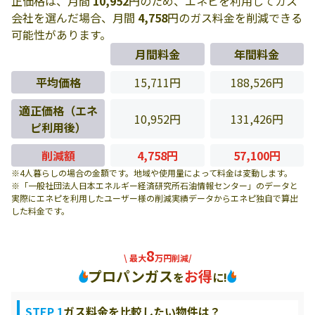
正価格は、月間
10,952
円のため、エネピを利用してガス
会社を選んだ場合、月間
4,758
円のガス料金を削減できる
可能性があります。
月間料金
年間料金
平均価格
15,711円
188,526円
適正価格（エネ
10,952円
131,426円
ピ利用後）
削減額
4,758円
57,100円
※4人暮らしの場合の金額です。地域や使用量によって料金は変動します。
※「一般社団法人日本エネルギー経済研究所石油情報センター」のデータと
実際にエネピを利用したユーザー様の削減実績データからエネピ独自で算出
した料金です。
8
\ 最大
万円削減/
プロパンガス
お得
を
に!
STEP 1
ガス料金を比較したい物件は？