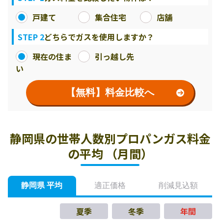
戸建て
集合住宅
店舗
STEP 2
どちらでガスを使用しますか？
現在の住ま
引っ越し先
い
【無料】料金比較へ
静岡県の世帯人数別プロパンガス料金
の平均 （月間）
静岡県 平均
適正価格
削減見込額
夏季
冬季
年間