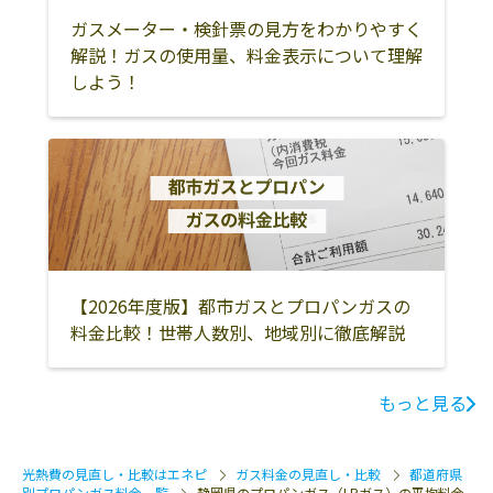
ガスメーター・検針票の見方をわかりやすく
鈴木米店
418-0062 富士宮
0120-271-723､
解説！ガスの使用量、料金表示について理解
市城北町108
しよう！
【2026年度版】都市ガスとプロパンガスの
料金比較！世帯人数別、地域別に徹底解説
もっと見る
光熱費の見直し・比較はエネピ
ガス料金の見直し・比較
都道府県
別プロパンガス料金一覧
静岡県のプロパンガス（LPガス）の平均料金