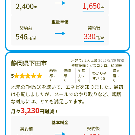
1,650
2,400
円
円
重量単価
契約後
契約前
330
546
円/㎥
円/㎥
戸建て/ 2人世帯
2026/5/30 投稿
静岡県下田市
使用設備：ガスコンロ、給湯器
納得
信頼
対応
満足
わかりや
5
感：
感：
力：
度：
すさ：5
5
5
5
5
地元のFM放送を聴いて、エネピを知りました。最初
は心配しましたが、メールでのやり取りなど、親切
な対応には、とても満足してます。
3,230
月々
円削減！
基本料金
契約後
契約前