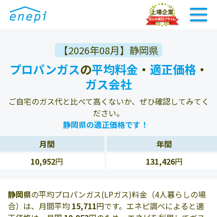
【2026年08月】静岡県
プロパンガス
の
平均料金
・
適正価格
・
ガス会社
ご自宅のガス代と比べて高くないか、ぜひ確認してみてく
ださい。
静岡県の適正価格です！
月間
年間
10,952
円
131,426
円
静岡県
の平均プロパンガス(LPガス)料金（4人暮らしの場
合）は、月間平均
15,711
円です。エネピ調べによると適