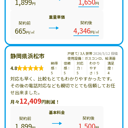
1,650
1,899
円
円
重量単価
契約後
契約前
4,346
665
円/㎥
円/㎥
戸建て/ 3人世帯
2026/5/12 投稿
静岡県浜松市
使用設備：ガスコンロ、給湯器
納得
信頼
対応
わかり
満足
4.8
感：
感：
力：
やす
度：
5
5
5
さ：5
4
対応も早く、比較もとてもわかりやすかったです。
その後の電話対応なども親切でとても信頼してお任
せ出来ました。
12,409
月々
円削減！
基本料金
契約後
契約前
1,500
1,899
円
円