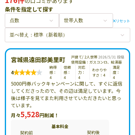
の口コミがあります
条件を指定して探す
リセット
戸建て/ 2人世帯
2026/5/31 投稿
宮城県遠田郡美里町
使用設備：ガスコンロ、給湯器
納得
信頼
対応
満足
わかりや
4
感：
感：
力：
度：
すさ：4
4
4
4
4
5000円券バックキャンペーンに関して、すぐに返信
してくださったので、その辺は満足しています。今
後は様子を見てまた利用させていただきたいと思っ
ています。
5,528
月々
円削減！
基本料金
契約後
契約前