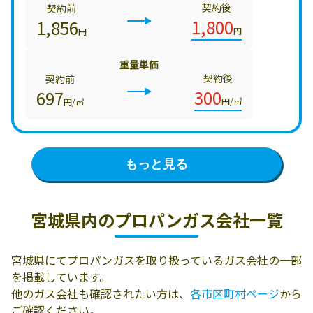
契約後
契約前
1,800
1,856
円
円
重量単価
契約後
契約前
300
697
円/㎥
円/㎥
もっと見る
宮城県内の
プロパンガス会社一覧
宮城県にてプロパンガスを取り扱っているガス会社の一部
を掲載しています。
他のガス会社も確認されたい方は、
各市区町村ページ
から
ご確認ください。