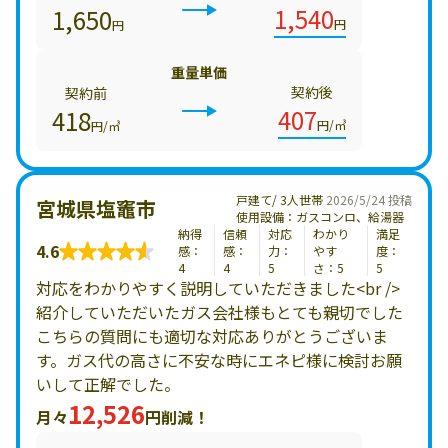
1,540
1,650
円
円
重量単価
契約後
契約前
407
418
円/㎥
円/㎥
戸建て/ 3人世帯
2026/5/24 投稿
宮城県塩竈市
使用設備：ガスコンロ、給湯器
納得
信頼
対応
わかり
満足
4.6
感：
感：
力：
やす
度：
4
4
5
さ：5
5
対応をわかりやすく説明していただきました<br />
紹介していただいたガス会社様もとても親切でした
こちらの質問にも適切な対応ありがとうございま
す。ガス代の高さに不安な時にエネピ様に検討お願
いして正解でした。
12,526
月々
円削減！