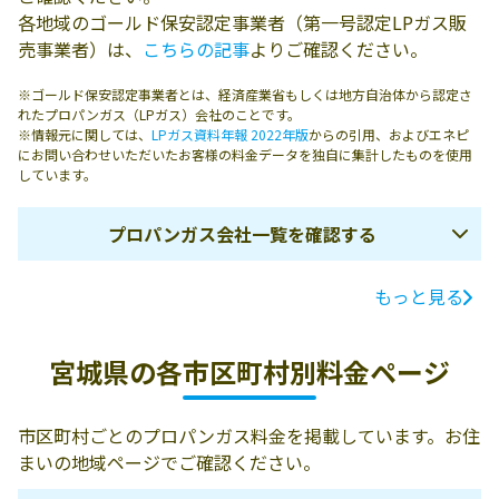
各地域のゴールド保安認定事業者（第一号認定LPガス販
売事業者）は、
こちらの記事
よりご確認ください。
※ゴールド保安認定事業者とは、経済産業省もしくは地方自治体から認定さ
れたプロパンガス（LPガス）会社のことです。
※情報元に関しては、
LPガス資料年報 2022年版
からの引用、およびエネピ
にお問い合わせいただいたお客様の料金データを独自に集計したものを使用
しています。
プロパンガス会社一覧を確認する
もっと見る
ガス会社名
所在地
電話番号
伊藤忠エネクス
983-0034 仙台市
022-232-1816
宮城県の各市区町村別料金ページ
ホームライフ東
宮城野区扇町3-
北株式会社／宮
1-35
城支店
市区町村ごとのプロパンガス料金を掲載しています。お住
まいの地域ページでご確認ください。
東横化学株式会
981-3608 黒川郡
0223-44-0521
社／東北支社 宮
大衡村松の平2-