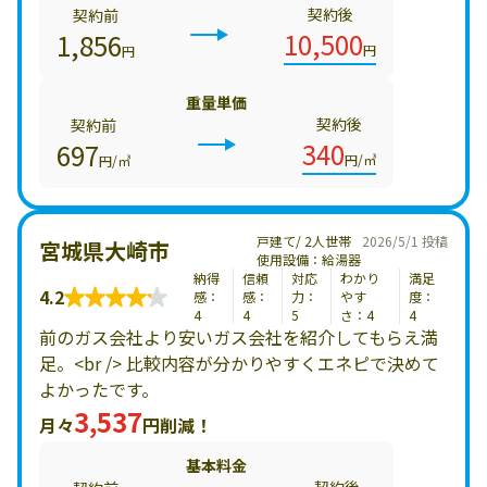
契約後
契約前
10,500
1,856
円
円
重量単価
契約後
契約前
340
697
円/㎥
円/㎥
戸建て/ 2人世帯
2026/5/1 投稿
宮城県大崎市
使用設備：給湯器
納得
信頼
対応
わかり
満足
4.2
感：
感：
力：
やす
度：
4
4
5
さ：4
4
前のガス会社より安いガス会社を紹介してもらえ満
足。<br /> 比較内容が分かりやすくエネピで決めて
よかったです。
3,537
月々
円削減！
基本料金