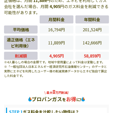
正価格は、月間
11,889
円のため、エネピを利用してガス
会社を選んだ場合、月間
4,905
円のガス料金を削減できる
可能性があります。
月間料金
年間料金
平均価格
16,794円
201,524円
適正価格（エネ
11,889円
142,666円
ピ利用後）
削減額
4,905円
58,859円
※4人暮らしの場合の金額です。地域や使用量によって料金は変動します。
※「一般社団法人日本エネルギー経済研究所石油情報センター」のデータと
実際にエネピを利用したユーザー様の削減実績データからエネピ独自で算出
した料金です。
8
\ 最大
万円削減/
プロパンガス
お得
を
に!
STEP 1
ガス料金を比較したい物件は？