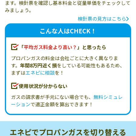
ます。検針票を確認し基本料金と従量単価をチェックして
みましょう。
検針票の見方はこちら
こんな人はCHECK！
「
平均ガス料金より高い？
」と思ったら
プロパンガスの料金は会社ごとに大きく異なりま
す。
年間8万円近く損
をしている可能性もあるため、
まずは
エネピに相談
を！
使用状況が分からない
ガスの請求書が手元にない場合でも、
無料シミュレ
ーション
で適正金額を算出できます！
エネピでプロパンガスを
切り替える