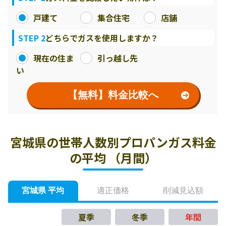
戸建て
集合住宅
店舗
STEP 2
どちらでガスを使用しますか？
現在の住ま
引っ越し先
い
【無料】料金比較へ
宮城県の世帯人数別プロパンガス料金
の平均 （月間）
宮城県 平均
適正価格
削減見込額
夏季
冬季
年間