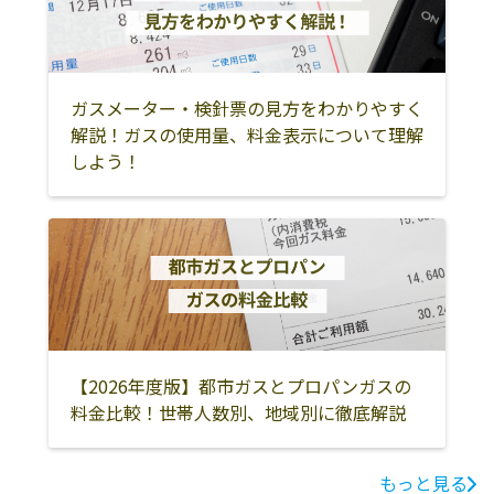
気仙沼市
本吉郡南三陸町
富谷市
髙清米穀燃料店
仙台市若林区椌
022-256-2014
木通67-4
刈田郡七ヶ宿町
宮城郡七ヶ浜町
鈴木米穀店
塩竈市梅の宮1-
0223-62-2573
ガスメーター・検針票の見方をわかりやすく
17
解説！ガスの使用量、料金表示について理解
しよう！
鷲尾商店
仙台市泉区根白
0223-79-2243
石字町東54-1
【2026年度版】都市ガスとプロパンガスの
料金比較！世帯人数別、地域別に徹底解説
もっと見る