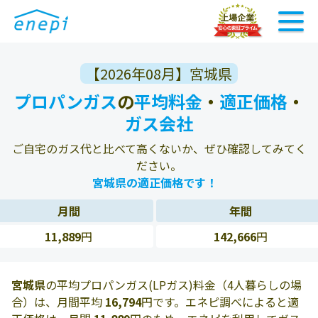
【2026年08月】宮城県
プロパンガス
の
平均料金
・
適正価格
・
ガス会社
ご自宅のガス代と比べて高くないか、ぜひ確認してみてく
ださい。
宮城県の適正価格です！
月間
年間
11,889
円
142,666
円
宮城県
の平均プロパンガス(LPガス)料金（4人暮らしの場
合）は、月間平均
16,794
円です。エネピ調べによると適