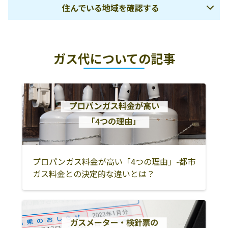
住んでいる地域を確認する
城事業所
27
仙台プロパン株
981-3623 黒川郡
0223-46-2288
白石市
角田市
柴田郡大河原町
式会社／大和営
大和町小野字新
ガス代についての記事
業所
道44-1
柴田郡村田町
柴田郡柴田町
柴田郡川崎町
仙台プロパン株
986-0866 石巻市
0225-24-6620
刈田郡蔵王町
伊具郡丸森町
仙台市
式会社／石巻営
茜平2-4-21
塩竈市
名取市
多賀城市
業所
岩沼市
亘理郡亘理町
亘理郡山元町
仙台プロパン株
989-1622 柴田郡
0224-55-5151
式会社／仙南営
柴田町西船迫2-
宮城郡松島町
宮城郡利府町
黒川郡大和町
業所
5-27
黒川郡大郷町
黒川郡大衡村
大崎市
プロパンガス料金が高い「4つの理由」-都市
遠藤商事株式会
989-3122 仙台市
0223-92-5803
ガス料金との決定的な違いとは？
社／仙台支社
青葉区栗生1ｰ1ｰ4
加美郡色麻町
加美郡加美町
遠田郡涌谷町
仙台プロパン株
989-3211 仙台市
0223-94-7177
遠田郡美里町
栗原市
登米市
式会社／仙台西
青葉区赤坂2丁目
石巻市
東松島市
牡鹿郡女川町
営業所
33-1