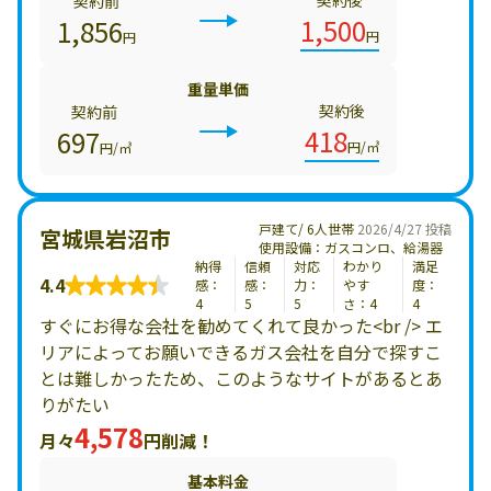
契約後
契約前
1,500
1,856
円
円
重量単価
契約後
契約前
418
697
円/㎥
円/㎥
戸建て/ 6人世帯
2026/4/27 投稿
宮城県岩沼市
使用設備：ガスコンロ、給湯器
納得
信頼
対応
わかり
満足
4.4
感：
感：
力：
やす
度：
4
5
5
さ：4
4
すぐにお得な会社を勧めてくれて良かった<br /> エ
リアによってお願いできるガス会社を自分で探すこ
とは難しかったため、このようなサイトがあるとあ
りがたい
4,578
月々
円削減！
基本料金