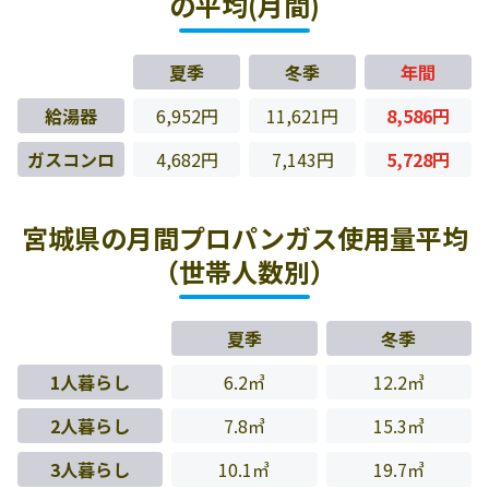
の平均(月間)
夏季
冬季
年間
給湯器
6,952円
11,621円
8,586円
ガスコンロ
4,682円
7,143円
5,728円
宮城県の月間プロパンガス使用量平均
（世帯人数別）
夏季
冬季
1人暮らし
6.2㎥
12.2㎥
2人暮らし
7.8㎥
15.3㎥
3人暮らし
10.1㎥
19.7㎥