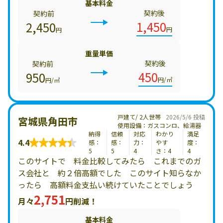
基本料金
契約後
契約前
1,450
2,450
円
円
重量単価
契約後
契約前
450
950
円/㎥
円/㎥
戸建て/ 2人世帯
2026/5/6 投稿
宮城県角田市
使用設備：ガスコンロ、給湯器
納得
信頼
対応
わかり
満足
4.4
感：
感：
力：
やす
度：
5
5
4
さ：4
4
このサイトで 料金比較してみたら これまでのガ
ス会社と 約２倍高額でした このサイト知らなか
ったら 高額料金支払い続けていたことでしょう
2,751
月々
円削減！
基本料金