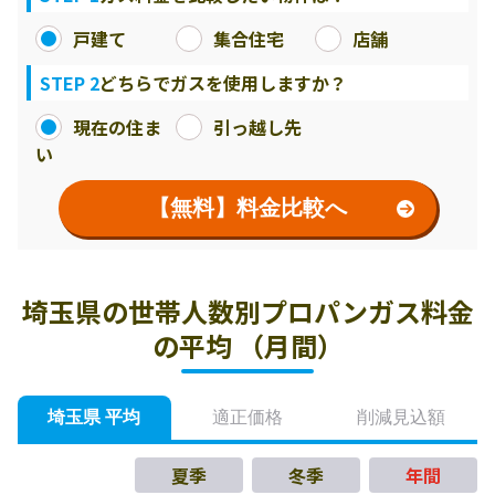
戸建て
集合住宅
店舗
STEP 2
どちらでガスを使用しますか？
現在の住ま
引っ越し先
い
【無料】料金比較へ
埼玉県の世帯人数別プロパンガス料金
の平均 （月間）
埼玉県 平均
適正価格
削減見込額
夏季
冬季
年間