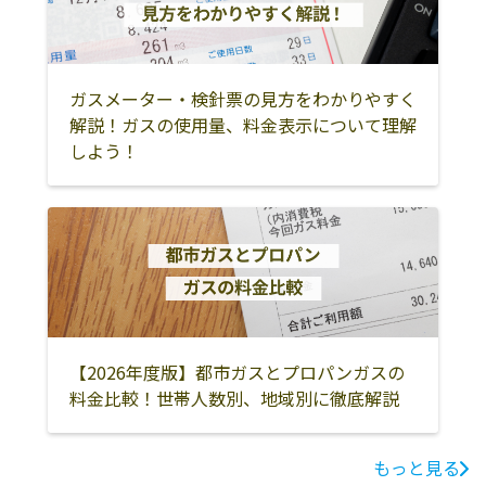
社／西部配送セ
三芳町上富
北葛飾郡松伏町
飯能市
日高市
ンター
1943‐4
狭山市
入間市
所沢市
エネックス株式
355-0037 東松山
0493-22-9211
ガスメーター・検針票の見方をわかりやすく
会社／東松山営
市若松町1-12-19
富士見市
坂戸市
川越市
解説！ガスの使用量、料金表示について理解
業所
しよう！
志木市
ふじみ野市
新座市
山二ガス株式会
359-0004 所沢市
042-994-8021
朝霞市
和光市
東松山市
社／所沢支店
北原町921-2
入間郡三芳町
入間郡越生町
入間郡毛呂山町
株式会社クレッ
361-0056 行田市
048-(55-2)012
クス熊谷営業所
持田2754
比企郡吉見町
比企郡川島町
比企郡滑川町
比企郡嵐山町
比企郡小川町
比企郡ときがわ
町
【2026年度版】都市ガスとプロパンガスの
比企郡鳩山町
秩父郡東秩父村
秩父市
料金比較！世帯人数別、地域別に徹底解説
秩父郡横瀬町
秩父郡皆野町
秩父郡長瀞町
もっと見る
秩父郡小鹿野町
鶴ヶ島市
白岡市