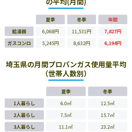
の平均(月間)
夏季
冬季
年間
給湯器
6,068円
11,531円
7,827円
ガスコンロ
5,245円
8,632円
6,194円
埼玉県の月間プロパンガス使用量平均
（世帯人数別）
夏季
冬季
1人暮らし
6.0㎥
12.5㎥
2人暮らし
7.5㎥
15.7㎥
3人暮らし
11.1㎥
23.2㎥