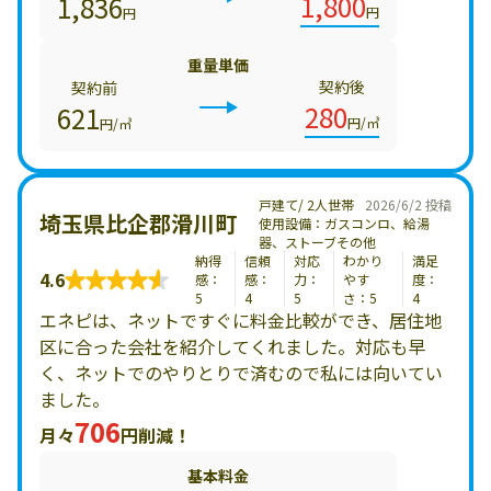
1,800
1,836
円
円
重量単価
契約後
契約前
280
621
円/㎥
円/㎥
戸建て/ 2人世帯
2026/6/2 投稿
埼玉県比企郡滑川町
使用設備：ガスコンロ、給湯
器、ストーブその他
納得
信頼
対応
わかり
満足
4.6
感：
感：
力：
やす
度：
5
4
5
さ：5
4
エネピは、ネットですぐに料金比較ができ、居住地
区に合った会社を紹介してくれました。対応も早
く、ネットでのやりとりで済むので私には向いてい
ました。
706
月々
円削減！
基本料金