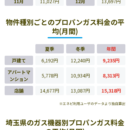
11月
11,027円
12月
13,697円
物件種別ごとのプロパンガス料金の平
均(月間)
夏季
冬季
年間
戸建て
6,192円
12,240円
9,235円
アパートマ
5,778円
10,934円
8,313円
ンション
店舗
14,677円
13,087円
15,318円
※エネピ利用ユーザのデータより独自算出
埼玉県のガス機器別プロパンガス料金