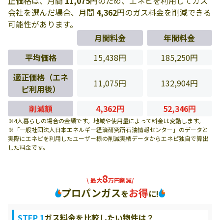
正価格は、月間
11,075
円のため、エネピを利用してガス
会社を選んだ場合、月間
4,362
円のガス料金を削減できる
可能性があります。
月間料金
年間料金
平均価格
15,438円
185,250円
適正価格（エネ
11,075円
132,904円
ピ利用後）
削減額
4,362円
52,346円
※4人暮らしの場合の金額です。地域や使用量によって料金は変動します。
※「一般社団法人日本エネルギー経済研究所石油情報センター」のデータと
実際にエネピを利用したユーザー様の削減実績データからエネピ独自で算出
した料金です。
8
\ 最大
万円削減/
プロパンガス
お得
を
に!
STEP 1
ガス料金を比較したい物件は？