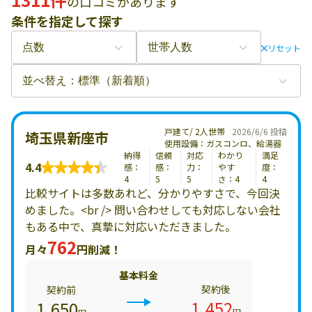
の口コミがあります
条件を指定して探す
リセット
戸建て/ 2人世帯
2026/6/6 投稿
埼玉県新座市
使用設備：ガスコンロ、給湯器
納得
信頼
対応
わかり
満足
4.4
感：
感：
力：
やす
度：
4
5
5
さ：4
4
比較サイトは多数あれど、分かりやすさで、今回決
めました。<br /> 問い合わせしても対応しない会社
もある中で、真摯に対応いただきました。
762
月々
円削減！
基本料金
契約後
契約前
1,452
1,650
円