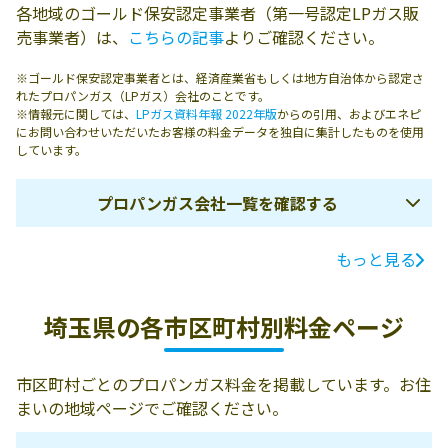
各地域のゴールド保安認定事業者（第一号認定LPガス販
売事業者）は、
こちらの記事
よりご確認ください。
※ゴールド保安認定事業者とは、経済産業省もしくは地方自治体から認定さ
れたプロパンガス（LPガス）会社のことです。
※情報元に関しては、
LPガス資料年報 2022年版
からの引用、およびエネピ
にお問い合わせいただいたお客様の料金データを独自に集計したものを使用
しています。
プロパンガス会社一覧を確認する
もっと見る
ガス会社名
所在地
電話番号
京浜燃料株式会
338-0822 さいた
048-854-0006
埼玉県の各市区町村別料金ページ
社／与野営業所
ま市桜区中島2-
6-18
市区町村ごとのプロパンガス料金を掲載しています。お住
第一エネルギー
343-0836 越谷市
048-945-3211
まいの地域ページでご確認ください。
設備株式会社／
蒲生寿町18-5 1F
ガス販売一課 越