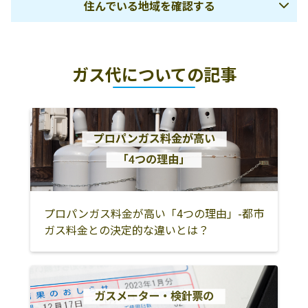
住んでいる地域を確認する
谷営業所
第一エネルギー
344-0014 春日部
048-739-3900
さいたま市
戸田市
蕨市
設備株式会社／
市豊野町1-1-5
ガス代についての記事
ガス販売二課 春
川口市
上尾市
鴻巣市
日部営業所
北本市
桶川市
北足立郡伊奈町
田島石油株式会
350-2223 鶴ヶ島
本庄市
深谷市
熊谷市
社／鶴ヶ島油槽
市高倉1178
所
児玉郡美里町
児玉郡神川町
児玉郡上里町
株式会社サント
356-0033 ふじみ
049-261-3532
大里郡寄居町
羽生市
行田市
ーコー／上福岡
野市新田 1-1-22
営業所
加須市
幸手市
久喜市
プロパンガス料金が高い「4つの理由」-都市
ガス料金との決定的な違いとは？
株式会社シライ
331-0058 さいた
048-624-1351
蓮田市
春日部市
越谷市
シ／埼玉中央営
ま市西区飯田87-
草加市
三郷市
八潮市
業所
3
吉川市
南埼玉郡宮代町
北葛飾郡杉戸町
山二ガス株式会
354-0045 入間郡
049-258-8021