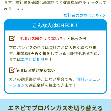
ます。検針票を確認し基本料金と従量単価をチェックして
みましょう。
検針票の見方はこちら
こんな人はCHECK！
「
平均ガス料金より高い？
」と思ったら
プロパンガスの料金は会社ごとに大きく異なりま
す。
年間8万円近く損
をしている可能性もあるため、
まずは
エネピに相談
を！
使用状況が分からない
ガスの請求書が手元にない場合でも、
無料シミュレ
ーション
で適正金額を算出できます！
エネピでプロパンガスを
切り替える