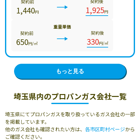
契約後
契約前
1,925
1,440
円
円
重量単価
契約後
契約前
330
650
円/㎥
円/㎥
もっと見る
埼玉県内の
プロパンガス会社一覧
埼玉県にてプロパンガスを取り扱っているガス会社の一部
を掲載しています。
他のガス会社も確認されたい方は、
各市区町村ページ
から
ご確認ください。