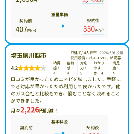
円
重量単価
契約後
契約前
330
407
円/㎥
円/㎥
戸建て/ 4人世帯
2026/6/6 投稿
埼玉県川越市
使用設備：ガスコンロ、給湯器
納得
信頼
対応
わかり
満足
4.2
感：
感：
力：
やす
度：
4
4
5
さ：4
4
口コミが良かったためエネピを試しました。手軽に
でき対応が早かったため利用して良かったです。他
のガス会社と比較もでき、悩むことなく決めること
ができました。
2,226
月々
円削減！
基本料金
契約後
契約前