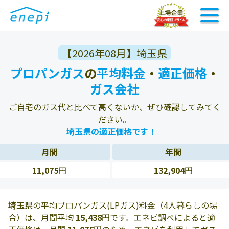
【2026年08月】埼玉県
プロパンガス
の
平均料金
・
適正価格
・
ガス会社
ご自宅のガス代と比べて高くないか、ぜひ確認してみてく
ださい。
埼玉県の適正価格です！
月間
年間
11,075
円
132,904
円
埼玉県
の平均プロパンガス(LPガス)料金（4人暮らしの場
合）は、月間平均
15,438
円です。エネピ調べによると適