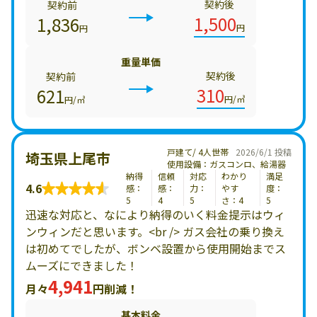
契約後
契約前
1,500
1,836
円
円
重量単価
契約後
契約前
310
621
円/㎥
円/㎥
戸建て/ 4人世帯
2026/6/1 投稿
埼玉県上尾市
使用設備：ガスコンロ、給湯器
納得
信頼
対応
わかり
満足
4.6
感：
感：
力：
やす
度：
5
4
5
さ：4
5
迅速な対応と、なにより納得のいく料金提示はウィ
ンウィンだと思います。<br /> ガス会社の乗り換え
は初めてでしたが、ボンベ設置から使用開始までス
ムーズにできました！
4,941
月々
円削減！
基本料金