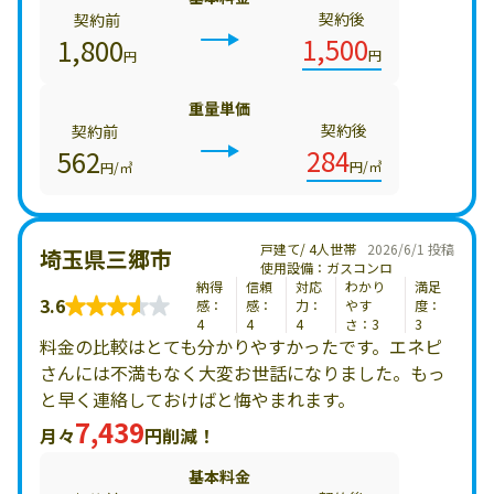
契約後
契約前
1,500
1,800
円
円
重量単価
契約後
契約前
284
562
円/㎥
円/㎥
戸建て/ 4人世帯
2026/6/1 投稿
埼玉県三郷市
使用設備：ガスコンロ
納得
信頼
対応
わかり
満足
3.6
感：
感：
力：
やす
度：
4
4
4
さ：3
3
料金の比較はとても分かりやすかったです。エネピ
さんには不満もなく大変お世話になりました。もっ
と早く連絡しておけばと悔やまれます。
7,439
月々
円削減！
基本料金