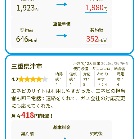
1,980
1,923
円
円
重量単価
契約後
契約前
352
646
円/㎥
円/㎥
戸建て/ 2人世帯
2026/5/26 投稿
三重県津市
使用設備：ガスコンロ、給湯器
納得
信頼
対応
わかり
満足
4.2
感：
感：
力：
やす
度：
4
4
5
さ：4
4
エネピのサイトは利用しやすかった。エネピの担当
者も即日電話で連絡をくれて、ガス会社の対応変更
にも応えてくれた。
418
月々
円削減！
基本料金
契約後
契約前