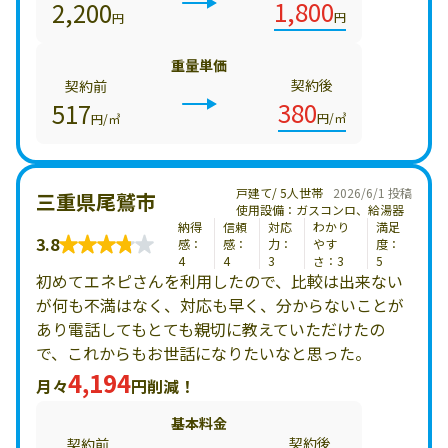
1,800
2,200
円
円
重量単価
契約後
契約前
380
517
円/㎥
円/㎥
戸建て/ 5人世帯
2026/6/1 投稿
三重県尾鷲市
使用設備：ガスコンロ、給湯器
納得
信頼
対応
わかり
満足
3.8
感：
感：
力：
やす
度：
4
4
3
さ：3
5
初めてエネピさんを利用したので、比較は出来ない
が何も不満はなく、対応も早く、分からないことが
あり電話してもとても親切に教えていただけたの
で、これからもお世話になりたいなと思った。
4,194
月々
円削減！
基本料金
契約後
契約前