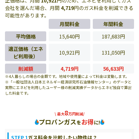
正価格は、月間
10,921
円のため、エネピを利用してガス
会社を選んだ場合、月間
4,719
円のガス料金を削減できる
可能性があります。
月間料金
年間料金
平均価格
15,640円
187,683円
適正価格（エネ
10,921円
131,050円
ピ利用後）
削減額
4,719円
56,633円
※4人暮らしの場合の金額です。地域や使用量によって料金は変動します。
※「一般社団法人日本エネルギー経済研究所石油情報センター」のデータと
実際にエネピを利用したユーザー様の削減実績データからエネピ独自で算出
した料金です。
8
\ 最大
万円削減/
プロパンガス
お得
を
に!
STEP 1
ガス料金を比較したい物件は？