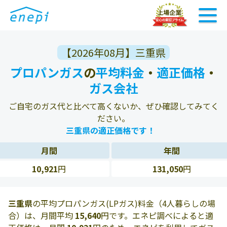
【2026年08月】三重県
プロパンガス
の
平均料金
・
適正価格
・
ガス会社
ご自宅のガス代と比べて高くないか、ぜひ確認してみてく
ださい。
三重県の適正価格です！
月間
年間
10,921
円
131,050
円
三重県
の平均プロパンガス(LPガス)料金（4人暮らしの場
合）は、月間平均
15,640
円です。エネピ調べによると適