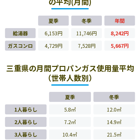
の平均(月間)
夏季
冬季
年間
給湯器
6,153円
11,746円
8,242円
ガスコンロ
4,729円
7,528円
5,667円
三重県の月間プロパンガス使用量平均
（世帯人数別）
夏季
冬季
1人暮らし
5.8㎥
12.0㎥
2人暮らし
7.2㎥
14.9㎥
3人暮らし
10.4㎥
21.5㎥