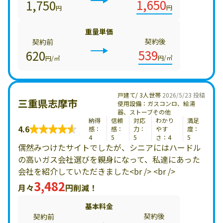
1,650
1,750
円
円
重量単価
契約後
契約前
539
620
円/㎥
円/㎥
戸建て/ 3人世帯
2026/5/23 投稿
三重県志摩市
使用設備：ガスコンロ、給湯
器、ストーブその他
納得
信頼
対応
わかり
満足
4.6
感：
感：
力：
やす
度：
4
5
5
さ：4
5
偶然みつけたサイトでしたが、シニアにはハードル
の高いガス会社選びを親身になって、私達にあった
会社を紹介していただきました<br /> <br />
3,482
月々
円削減！
基本料金
契約後
契約前