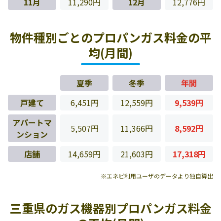
11月
11,290円
12月
12,776円
物件種別ごとのプロパンガス料金の平
均(月間)
夏季
冬季
年間
戸建て
6,451円
12,559円
9,539円
アパートマ
5,507円
11,366円
8,592円
ンション
店舗
14,659円
21,603円
17,318円
※エネピ利用ユーザのデータより独自算出
三重県のガス機器別プロパンガス料金