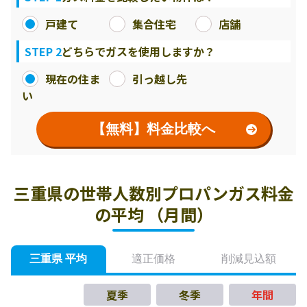
戸建て
集合住宅
店舗
STEP 2
どちらでガスを使用しますか？
現在の住ま
引っ越し先
い
【無料】料金比較へ
三重県の世帯人数別プロパンガス料金
の平均 （月間）
三重県 平均
適正価格
削減見込額
夏季
冬季
年間