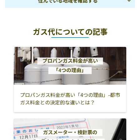
住んでいる地域を確認する
三重石商事株式
519-2203 多気郡
0598-49-2114
会社／勢和営業
多気町片野1045-
桑名市
四日市市
いなべ市
所 田牧商店
1
ガス代についての記事
鈴鹿市
亀山市
桑名郡木曽岬町
藪プロパン
南牟婁郡御浜町
05979-2-2178
阿田和4292
員弁郡東員町
三重郡菰野町
三重郡朝日町
和美屋
志摩市阿児町安
0599-47-3123
三重郡川越町
津市
伊賀市
乗221-1
名張市
松阪市
多気郡明和町
澤野商店
津市芸濃町楠原
059-265-2095
多気郡多気町
多気郡大台町
伊勢市
465-2
鳥羽市
志摩市
度会郡南伊勢町
プロパンガス料金が高い「4つの理由」-都市
鈴鹿農業協同組
鈴鹿市地子町
059-384-1123
ガス料金との決定的な違いとは？
合
1268
度会郡玉城町
度会郡度会町
度会郡大紀町
鈴定ガス販売株
515-0001 松阪市
0598-52-1155
尾鷲市
熊野市
北牟婁郡紀北町
式会社
大口町1510-8
南牟婁郡御浜町
南牟婁郡紀宝町
有限会社髙口石
度会郡玉城町田
0596-58-3272