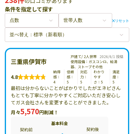
の口コミがあります
条件を指定して探す
リセット
戸建て/ 2人世帯
2026/6/1 投稿
三重県伊賀市
使用設備：ガスコンロ、給湯
器、ストーブその他
納得
信頼
対応
わかり
満足
4.8
感：
感：
力：
やす
度：
4
5
5
さ：5
5
最初は分からないことがばかりでしたがエネピさん
もとても丁寧に分かりやすくご対応いただき安心し
てガス会社さんを変更することができました。
5,570
月々
円削減！
基本料金
契約後
契約前