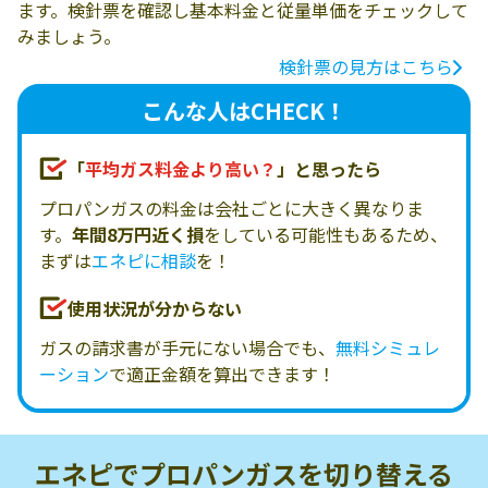
ます。検針票を確認し基本料金と従量単価をチェックして
みましょう。
検針票の見方はこちら
こんな人はCHECK！
「
平均ガス料金より高い？
」と思ったら
プロパンガスの料金は会社ごとに大きく異なりま
す。
年間8万円近く損
をしている可能性もあるため、
まずは
エネピに相談
を！
使用状況が分からない
ガスの請求書が手元にない場合でも、
無料シミュレ
ーション
で適正金額を算出できます！
エネピでプロパンガスを
切り替える