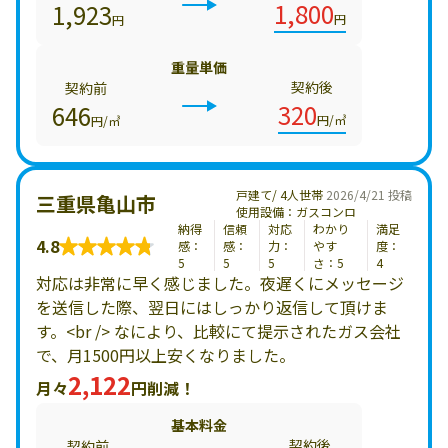
1,800
1,923
円
円
重量単価
契約後
契約前
320
646
円/㎥
円/㎥
戸建て/ 4人世帯
2026/4/21 投稿
三重県亀山市
使用設備：ガスコンロ
納得
信頼
対応
わかり
満足
4.8
感：
感：
力：
やす
度：
5
5
5
さ：5
4
対応は非常に早く感じました。夜遅くにメッセージ
を送信した際、翌日にはしっかり返信して頂けま
す。<br /> なにより、比較にて提示されたガス会社
で、月1500円以上安くなりました。
2,122
月々
円削減！
基本料金
契約後
契約前