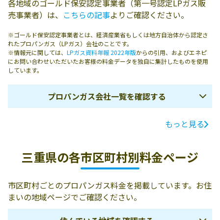
各地域のゴールド保安認定事業者（第一号認定LPガス販
売事業者）は、
こちらの記事
よりご確認ください。
※ゴールド保安認定事業者とは、経済産業省もしくは地方自治体から認定さ
れたプロパンガス（LPガス）会社のことです。
※情報元に関しては、
LPガス資料年報 2022年版
からの引用、およびエネピ
にお問い合わせいただいたお客様の料金データを独自に集計したものを使用
しています。
プロパンガス会社一覧を確認する
もっと見る
ガス会社名
所在地
電話番号
南紀プロパンガ
519-4324 熊野市
三重県の各市区町村別料金ページ
ス株式会社／南
井戸町3007ｰ9
紀州営業所
市区町村ごとのプロパンガス料金を掲載しています。お住
三重石商事株式
514-0816 津市高
059-234-2344
まいの地域ページでご確認ください。
会社／津営業所
茶屋小森上野町
1328