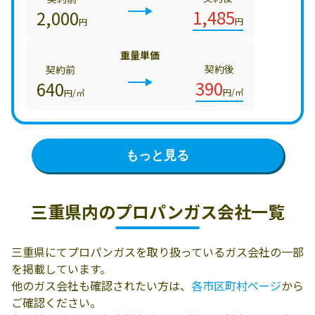
1,485
2,000
円
円
重量単価
契約後
契約前
390
640
円/㎥
円/㎥
もっと見る
三重県内の
プロパンガス会社一覧
三重県にてプロパンガスを取り扱っているガス会社の一部
を掲載しています。
他のガス会社も確認されたい方は、
各市区町村ページ
から
ご確認ください。