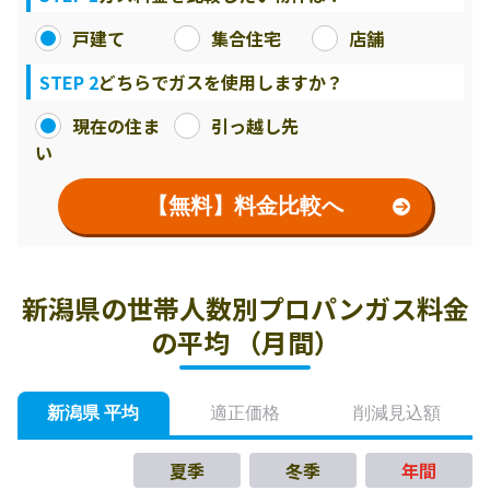
戸建て
集合住宅
店舗
STEP 2
どちらでガスを使用しますか？
現在の住ま
引っ越し先
い
【無料】料金比較へ
新潟県の世帯人数別プロパンガス料金
の平均 （月間）
新潟県 平均
適正価格
削減見込額
夏季
冬季
年間