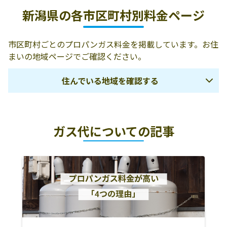
株式会社新潟ケ
948-0056 十日町
0257-52-3561
新潟県の各市区町村別料金ページ
ンベイ／十日町
市高田町6丁目
エネルギーセン
730
ター
市区町村ごとのプロパンガス料金を掲載しています。お住
まいの地域ページでご確認ください。
株式会社新潟ケ
955-0093 三条市
0256-32-2351
ンベイ／三条エ
下須頃58-1
住んでいる地域を確認する
ネルギーセンタ
ー
糸魚川市
妙高市
上越市
新潟サンリン株
948-0055 十日町
0257-52-5363
ガス代についての記事
式会社／十日町
市高山3-731-2
柏崎市
刈羽郡刈羽村
十日町市
営業所
小千谷市
魚沼市
南魚沼市
頸城運送倉庫株
上越市浦川原区
0255-99-2412
南魚沼郡湯沢町
中魚沼郡津南町
長岡市
式会社浦川原充
顕聖寺63-11
填所
見附市
三条市
加茂市
頸城自転車店
上越市頸城区百
0255-30-2115
南蒲原郡田上町
三島郡出雲崎町
燕市
間町428-4