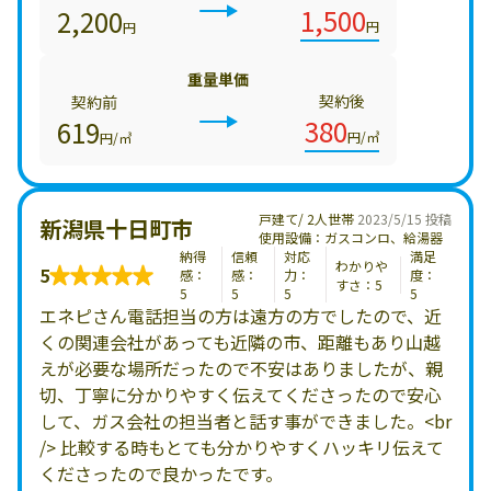
1,500
2,200
円
円
重量単価
契約後
契約前
380
619
円/㎥
円/㎥
戸建て/ 2人世帯
2023/5/15 投稿
新潟県十日町市
使用設備：ガスコンロ、給湯器
納得
信頼
対応
満足
わかりや
5
感：
感：
力：
度：
すさ：5
5
5
5
5
エネピさん電話担当の方は遠方の方でしたので、近
くの関連会社があっても近隣の市、距離もあり山越
えが必要な場所だったので不安はありましたが、親
切、丁寧に分かりやすく伝えてくださったので安心
して、ガス会社の担当者と話す事ができました。<br
/> 比較する時もとても分かりやすくハッキリ伝えて
くださったので良かったです。