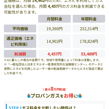
正価格は、月間
14,902
円のため、エネピを利用してガス
会社を選んだ場合、月間
4,457
円のガス料金を削減できる
可能性があります。
月間料金
年間料金
平均価格
19,360円
232,314円
適正価格（エネ
14,902円
178,824円
ピ利用後）
削減額
4,457円
53,489円
※4人暮らしの場合の金額です。地域や使用量によって料金は変動します。
※「一般社団法人日本エネルギー経済研究所石油情報センター」のデータと
実際にエネピを利用したユーザー様の削減実績データからエネピ独自で算出
した料金です。
8
\ 最大
万円削減/
プロパンガス
お得
を
に!
STEP 1
ガス料金を比較したい物件は？