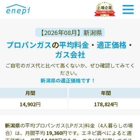
【2026年08月】新潟県
プロパンガス
の
平均料金
・
適正価格
・
ガス会社
ご自宅のガス代と比べて高くないか、ぜひ確認してみてく
ださい。
新潟県の適正価格です！
月間
年間
14,902
円
178,824
円
新潟県
の平均プロパンガス(LPガス)料金（4人暮らしの場
合）は、月間平均
19,360
円です。エネピ調べによると適