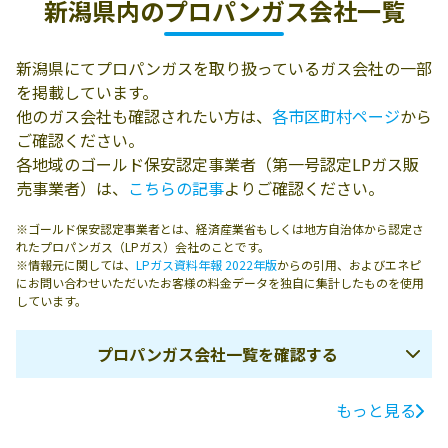
新潟県内の
プロパンガス会社一覧
新潟県にてプロパンガスを取り扱っているガス会社の一部
を掲載しています。
他のガス会社も確認されたい方は、
各市区町村ページ
から
ご確認ください。
各地域のゴールド保安認定事業者（第一号認定LPガス販
売事業者）は、
こちらの記事
よりご確認ください。
※ゴールド保安認定事業者とは、経済産業省もしくは地方自治体から認定さ
れたプロパンガス（LPガス）会社のことです。
※情報元に関しては、
LPガス資料年報 2022年版
からの引用、およびエネピ
にお問い合わせいただいたお客様の料金データを独自に集計したものを使用
しています。
プロパンガス会社一覧を確認する
もっと見る
ガス会社名
所在地
電話番号