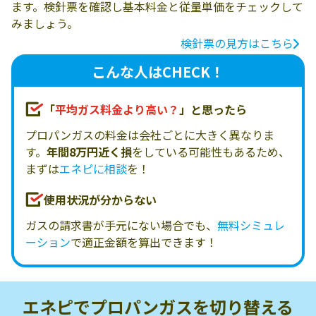
ます。検針票を確認し基本料金と従量単価をチェックして
みましょう。
検針票の見方はこちら
こんな人はCHECK！
「
平均ガス料金より高い？
」と思ったら
プロパンガスの料金は会社ごとに大きく異なりま
す。
年間8万円近く損
をしている可能性もあるため、
まずは
エネピに相談
を！
使用状況が分からない
ガスの請求書が手元にない場合でも、
無料シミュレ
ーション
で適正金額を算出できます！
エネピでプロパンガスを
切り替える