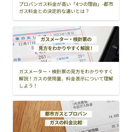
村上市
新潟市
新発田市
プロパンガス料金が高い「4つの理由」-都市
鈴木鉄工所
上越市板倉区別
0255-78-3120
ガス料金との決定的な違いとは？
所18
阿賀野市
胎内市
五泉市
和田セトモノ店
長岡市島崎775
0258-74-2018
岩船郡関川村
岩船郡粟島浦村
北蒲原郡聖籠町
六日町ガス株式
949-6680 南魚沼
0257-72-3745
東蒲原郡阿賀町
西蒲原郡弥彦村
佐渡市
会社
市六日町802-5
鈴善
三条市大字上保
0256-38-8107
内乙460
ガスメーター・検針票の見方をわかりやすく
立入住設株式会
上越市飯田504-2
0255-28-4026
解説！ガスの使用量、料金表示について理解
社
しよう！