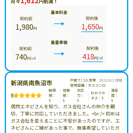
1,612
月々
円削減！
基本料金
契約後
契約前
1,650
1,980
円
円
重量単価
契約後
契約前
418
740
円/㎥
円/㎥
戸建て/ 3人世帯
2022/6/2 投稿
新潟県南魚沼市
使用設備：ガスコンロ
納得
信頼
対応
満足
わかりや
5
感：
感：
力：
度：
すさ：5
5
5
5
5
偶然エネピさんを知り、ガス会社さんの仲介を親
切、丁寧に対応していただきました。<br /> 初めは
ガス会社を変えることに不安があったのですが、エ
ネピさんにご縁があった事で、無事希望していたガ