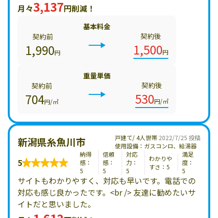
3,137
月々
円削減！
基本料金
契約後
契約前
1,500
1,990
円
円
重量単価
契約後
契約前
530
704
円/㎥
円/㎥
戸建て/ 4人世帯
2022/7/25 投稿
新潟県糸魚川市
使用設備：ガスコンロ、給湯器
納得
信頼
対応
満足
わかりや
5
感：
感：
力：
度：
すさ：5
5
5
5
5
サイトもわかりやすく、対応も早いです。電話での
対応も感じ良かったです。<br /> 友達に勧めたいサ
イトだと思いました。