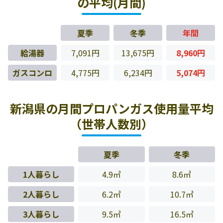
の平均(月間)
夏季
冬季
年間
給湯器
7,091円
13,675円
8,960円
ガスコンロ
4,775円
6,234円
5,074円
新潟県の月間プロパンガス使用量平均
（世帯人数別）
夏季
冬季
1人暮らし
4.9㎥
8.6㎥
2人暮らし
6.2㎥
10.7㎥
3人暮らし
9.5㎥
16.5㎥