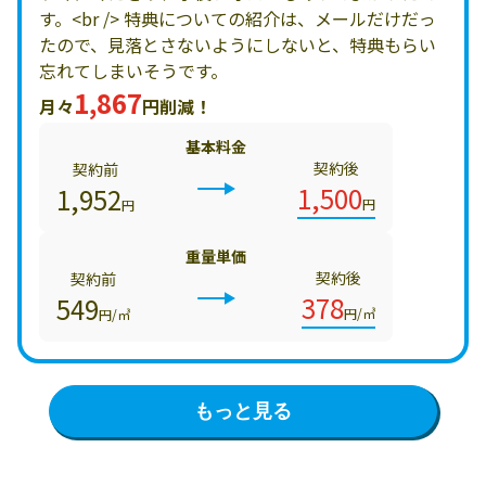
す。<br /> 特典についての紹介は、メールだけだっ
たので、見落とさないようにしないと、特典もらい
忘れてしまいそうです。
1,867
月々
円削減！
基本料金
契約後
契約前
1,500
1,952
円
円
重量単価
契約後
契約前
378
549
円/㎥
円/㎥
もっと見る