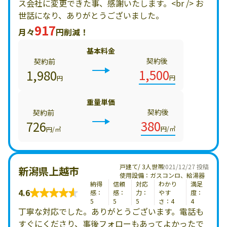
ス会社に変更できた事、感謝いたします。<br /> お
世話になり、ありがとうございました。
917
月々
円削減！
基本料金
契約後
契約前
1,500
1,980
円
円
重量単価
契約後
契約前
380
726
円/㎥
円/㎥
戸建て/ 3人世帯
2021/12/27 投稿
新潟県上越市
使用設備：ガスコンロ、給湯器
納得
信頼
対応
わかり
満足
4.6
感：
感：
力：
やす
度：
5
5
5
さ：4
4
丁寧な対応でした。ありがとうございます。電話も
すぐにくださり、事後フォローもあってよかったで