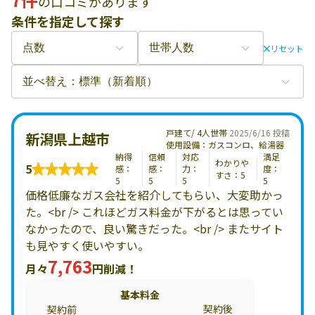
の口コミがあります
条件を指定して探す
リセット
戸建て/ 4人世帯
2025/6/16 投稿
新潟県上越市
使用設備：ガスコンロ、給湯器
納得
信頼
対応
満足
わかりや
5
感：
感：
力：
度：
すさ：5
5
5
5
5
価格低廉なガス会社を紹介してもらい、大変助かっ
た。<br /> これほどガス料金が下がるとは思ってい
なかったので、良い驚きだった。<br /> またサイト
も見やすく使いやすい。
7,763
月々
円削減！
基本料金
契約後
契約前