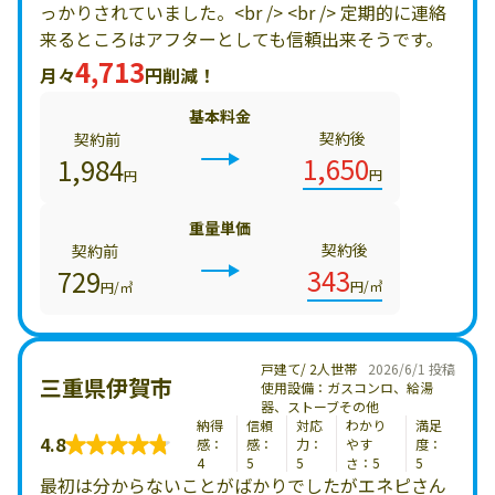
っかりされていました。<br /> <br /> 定期的に連絡
来るところはアフターとしても信頼出来そうです。
4,713
月々
円削減！
基本料金
契約後
契約前
1,650
1,984
円
円
重量単価
契約後
契約前
343
729
円/㎥
円/㎥
戸建て/ 2人世帯
2026/6/1 投稿
三重県伊賀市
使用設備：ガスコンロ、給湯
器、ストーブその他
納得
信頼
対応
わかり
満足
4.8
感：
感：
力：
やす
度：
4
5
5
さ：5
5
最初は分からないことがばかりでしたがエネピさん