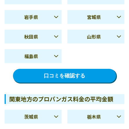
夏季
5,516円
夏季
5,135円
岩手県
宮城県
冬季
6,822円
冬季
8,349円
夏季
7,052円
夏季
6,524円
使用量
11,019円
使用量
10,480円
秋田県
山形県
10m3
10m3
冬季
11,294円
冬季
12,777円
夏季
8,603円
夏季
6,154円
使用量
19,220円
使用量
18,740円
使用量
10,220円
使用量
9,032円
福島県
20m3
20m3
10m3
10m3
冬季
13,802円
冬季
12,395円
北海道の料金詳細を確認
青森県の料金詳細を確認
夏季
7,339円
使用量
17,849円
使用量
15,804円
使用量
9,976円
使用量
10,167円
する
する
口コミを確認する
20m3
20m3
10m3
10m3
冬季
12,995円
岩手県の料金詳細を確認
宮城県の料金詳細を確認
使用量
17,377円
使用量
18,047円
使用量
9,381円
する
する
20m3
20m3
10m3
関東地方のプロパンガス料金の平均金額
秋田県の料金詳細を確認
山形県の料金詳細を確認
使用量
16,399円
する
する
20m3
茨城県
栃木県
福島県の料金詳細を確認
夏季
5,862円
夏季
5,781円