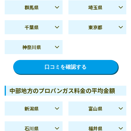
する
群馬県
埼玉県
冬季
11,187円
冬季
10,594円
夏季
6,157円
夏季
5,643円
使用量
8,293円
使用量
8,187円
千葉県
東京都
10m3
10m3
冬季
11,550円
冬季
11,731円
夏季
5,772円
夏季
6,705円
使用量
14,488円
使用量
14,223円
使用量
8,142円
使用量
8,132円
神奈川県
20m3
20m3
10m3
10m3
冬季
10,639円
冬季
11,680円
茨城県の料金詳細を確認
栃木県の料金詳細を確認
夏季
5,951円
使用量
14,182円
使用量
14,249円
使用量
8,211円
使用量
8,032円
する
する
口コミを確認する
20m3
20m3
10m3
10m3
冬季
11,402円
群馬県の料金詳細を確認
埼玉県の料金詳細を確認
使用量
14,286円
使用量
14,125円
使用量
8,368円
する
する
20m3
20m3
10m3
中部地方のプロパンガス料金の平均金額
千葉県の料金詳細を確認
東京都の料金詳細を確認
使用量
14,733円
する
する
20m3
新潟県
富山県
神奈川県の料金詳細を確
夏季
5,515円
夏季
6,255円
認する
石川県
福井県