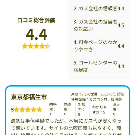
鹿児島県の料金詳細を確
沖縄県の料金詳細を確認
認する
する
2. ガス会社の信頼感
4.4
口コミ総合評価
3. ガス会社の担当者
4.5
4.4
の対応力
4. 料金ページのわか
4.4
りやすさ
5. コールセンターの
4.4
満足度
戸建て/ 3人世帯
2026/6/1 投稿
東京都福生市
使用設備：ガスコンロ、給湯器
納得
信頼
対応
満足
わかりや
5
感：
感：
力：
度：
すさ：5
5
5
5
5
最初は半信半疑でしたが、本当にガス代が安くなっ
て驚いています。サイトの比較画面も見やすく、簡