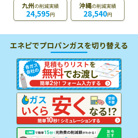
九州
沖縄
の削減実績
の削減実績
24,595
28,540
円
円
エネピでプロパンガスを
切り替える