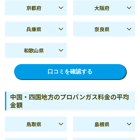
する
京都府
大阪府
冬季
11,861円
冬季
11,035円
夏季
6,135円
夏季
6,457円
使用量
8,675円
使用量
8,740円
兵庫県
奈良県
10m3
10m3
冬季
11,732円
冬季
11,708円
夏季
5,354円
夏季
4,667円
使用量
14,833円
使用量
15,085円
使用量
8,747円
使用量
8,143円
和歌山県
20m3
20m3
10m3
10m3
冬季
10,386円
冬季
10,061円
三重県の料金詳細を確認
滋賀県の料金詳細を確認
夏季
5,660円
使用量
15,169円
使用量
14,337円
使用量
9,038円
使用量
8,148円
する
する
口コミを確認する
20m3
20m3
10m3
10m3
冬季
9,922円
京都府の料金詳細を確認
大阪府の料金詳細を確認
使用量
15,408円
使用量
14,132円
使用量
8,376円
する
する
20m3
20m3
10m3
中国・四国地方のプロパンガス料金の平均
兵庫県の料金詳細を確認
奈良県の料金詳細を確認
金額
使用量
14,090円
する
する
20m3
和歌山県の料金詳細を確
鳥取県
島根県
認する
夏季
5,009円
夏季
6,111円