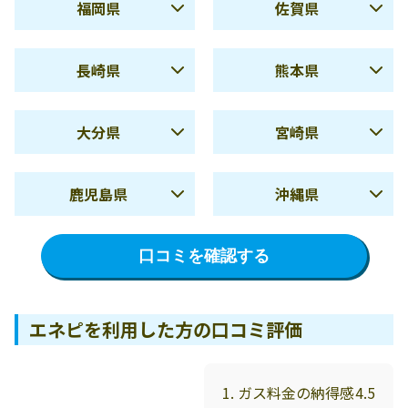
高知県の料金詳細を確認
福岡県
佐賀県
する
夏季
4,713円
夏季
4,540円
長崎県
熊本県
冬季
10,641円
冬季
8,641円
夏季
5,293円
夏季
5,048円
使用量
8,830円
使用量
9,249円
大分県
宮崎県
10m3
10m3
冬季
11,718円
冬季
8,728円
夏季
5,264円
夏季
4,406円
使用量
14,870円
使用量
15,696円
使用量
9,032円
使用量
8,544円
鹿児島県
沖縄県
20m3
20m3
10m3
10m3
冬季
12,149円
冬季
9,942円
福岡県の料金詳細を確認
佐賀県の料金詳細を確認
夏季
6,198円
夏季
4,762円
使用量
15,716円
使用量
14,590円
使用量
8,601円
使用量
9,004円
する
する
口コミを確認する
20m3
20m3
10m3
10m3
冬季
10,563円
冬季
7,560円
長崎県の料金詳細を確認
熊本県の料金詳細を確認
使用量
14,746円
使用量
15,562円
使用量
8,880円
使用量
9,184円
する
する
20m3
20m3
10m3
10m3
エネピを利用した方の口コミ評価
大分県の料金詳細を確認
宮崎県の料金詳細を確認
使用量
15,552円
使用量
16,099円
する
する
20m3
20m3
1. ガス料金の納得感
4.5