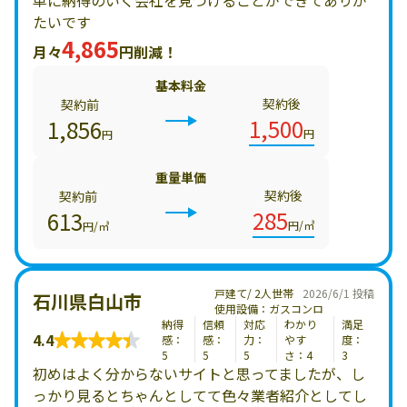
単に納得のいく会社を見つけることができてありが
たいです
4,865
月々
円削減！
基本料金
契約後
契約前
1,500
1,856
円
円
重量単価
契約後
契約前
285
613
円/㎥
円/㎥
戸建て/ 2人世帯
2026/6/1 投稿
石川県白山市
使用設備：ガスコンロ
納得
信頼
対応
わかり
満足
4.4
感：
感：
力：
やす
度：
5
5
5
さ：4
3
初めはよく分からないサイトと思ってましたが、し
っかり見るとちゃんとしてて色々業者紹介としてし