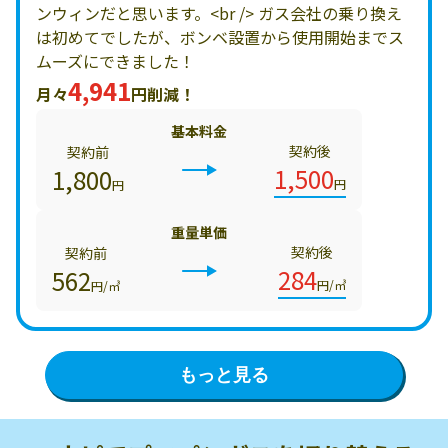
ンウィンだと思います。<br /> ガス会社の乗り換え
は初めてでしたが、ボンベ設置から使用開始までス
ムーズにできました！
4,941
月々
円削減！
基本料金
契約後
契約前
1,500
1,800
円
円
重量単価
契約後
契約前
284
562
円/㎥
円/㎥
もっと見る