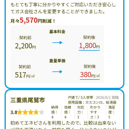
もとても丁寧に分かりやすくご対応いただき安心し
てガス会社さんを変更することができました。
5,570
月々
円削減！
基本料金
契約後
契約前
1,800
2,200
円
円
重量単価
契約後
契約前
380
517
円/㎥
円/㎥
戸建て/ 5人世帯
2026/6/1 投稿
三重県尾鷲市
使用設備：ガスコンロ、給湯器
納得
信頼
対応
わかり
満足
3.8
感：
感：
力：
やす
度：
4
4
3
さ：3
5
初めてエネピさんを利用したので、比較は出来ない