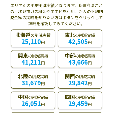
エリア別の平均削減実績となります。都道府県ごと
の平均都市ガス料金やエネピを利用した人の平均削
減金額の実績を知りたい方はボタンをクリックして
詳細を確認してみてください。
北海道
東北
の削減実績
の削減実績
25,110
42,505
円
円
関東
中部
の削減実績
の削減実績
41,211
43,666
円
円
北陸
関西
の削減実績
の削減実績
31,679
29,842
円
円
中国
四国
の削減実績
の削減実績
26,051
29,459
円
円