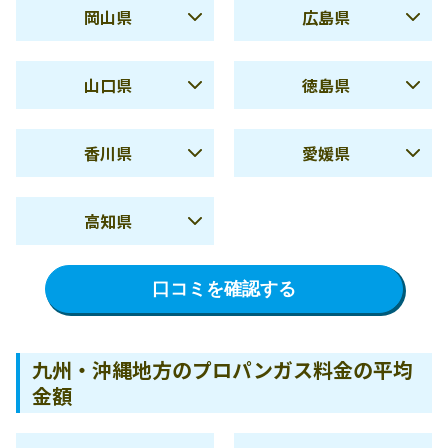
岡山県
広島県
冬季
12,359円
冬季
10,215円
夏季
5,358円
夏季
4,928円
使用量
9,764円
使用量
9,943円
山口県
徳島県
10m3
10m3
冬季
10,716円
冬季
11,275円
夏季
5,673円
夏季
4,659円
使用量
17,025円
使用量
17,217円
使用量
9,247円
使用量
8,954円
香川県
愛媛県
20m3
20m3
10m3
10m3
冬季
11,531円
冬季
8,884円
鳥取県の料金詳細を確認
島根県の料金詳細を確認
夏季
4,942円
夏季
6,364円
使用量
15,795円
使用量
15,108円
使用量
9,440円
使用量
8,755円
する
する
高知県
20m3
20m3
10m3
10m3
冬季
11,331円
冬季
11,456円
岡山県の料金詳細を確認
広島県の料金詳細を確認
夏季
5,408円
使用量
16,170円
使用量
15,079円
使用量
9,057円
使用量
8,821円
する
する
口コミを確認する
20m3
20m3
10m3
10m3
冬季
9,589円
山口県の料金詳細を確認
徳島県の料金詳細を確認
使用量
15,767円
使用量
15,143円
使用量
8,507円
する
する
20m3
20m3
10m3
九州・沖縄地方のプロパンガス料金の平均
香川県の料金詳細を確認
愛媛県の料金詳細を確認
金額
使用量
14,495円
する
する
20m3