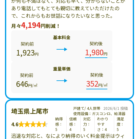
が何も不満はなく、対応も早く、分からないことが
あり電話してもとても親切に教えていただけたの
で、これからもお世話になりたいなと思った。
4,194
月々
円削減！
基本料金
契約後
契約前
1,980
1,923
円
円
重量単価
契約後
契約前
352
646
円/㎥
円/㎥
戸建て/ 4人世帯
2026/6/1 投稿
埼玉県上尾市
使用設備：ガスコンロ、給湯器
納得
信頼
対応
わかり
満足
4.6
感：
感：
力：
やす
度：
5
4
5
さ：4
5
迅速な対応と、なにより納得のいく料金提示はウィ