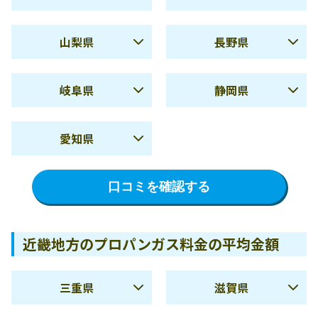
冬季
9,599円
冬季
9,745円
夏季
6,137円
夏季
6,645円
使用量
9,354円
使用量
9,863円
山梨県
長野県
10m3
10m3
冬季
12,782円
冬季
10,806円
夏季
6,581円
夏季
5,882円
使用量
16,255円
使用量
16,940円
使用量
9,518円
使用量
9,125円
岐阜県
静岡県
20m3
20m3
10m3
10m3
冬季
10,352円
冬季
9,925円
新潟県の料金詳細を確認
富山県の料金詳細を確認
夏季
6,127円
夏季
6,517円
使用量
16,569円
使用量
15,936円
使用量
8,296円
使用量
8,945円
する
する
愛知県
20m3
20m3
10m3
10m3
冬季
10,950円
冬季
11,870円
石川県の料金詳細を確認
福井県の料金詳細を確認
夏季
5,446円
使用量
14,564円
使用量
15,519円
使用量
8,822円
使用量
8,736円
する
する
口コミを確認する
20m3
20m3
10m3
10m3
冬季
11,174円
山梨県の料金詳細を確認
長野県の料金詳細を確認
使用量
15,380円
使用量
15,208円
使用量
8,596円
する
する
20m3
20m3
10m3
近畿地方のプロパンガス料金の平均金額
岐阜県の料金詳細を確認
静岡県の料金詳細を確認
使用量
14,858円
する
する
20m3
三重県
滋賀県
愛知県の料金詳細を確認
夏季
5,740円
夏季
5,270円