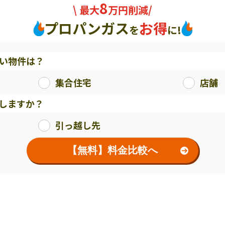
8
\ 最大
万円削減/
プロパンガス
お得
を
に!
い物件は？
集合住宅
店舗
しますか？
引っ越し先
【無料】料金比較へ