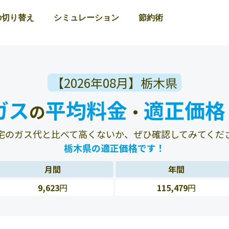
の切り替え
シミュレーション
節約術
【2026年08月】栃木県
ガス
平均料金
適正価格
の
・
宅のガス代と比べて高くないか、ぜひ確認してみてくだ
栃木県の適正価格です！
月間
年間
9,623
円
115,479
円