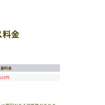
ス料金
従量料金
623円