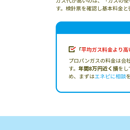
ガス代が高いのは、「ガスの使
す。検針票を確認し基本料金と
「
平均ガス料金より高
プロパンガスの料金は会
す。
年間8万円近く損
をし
め、まずは
エネピに相談