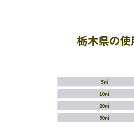
栃木県の使
5㎥
10㎥
20㎥
50㎥