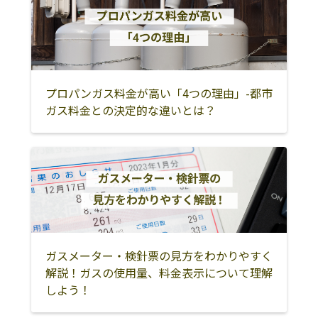
笛吹市
南巨摩郡早川町
南巨摩郡身延町
穴水株式会社
400-0861 甲府市
055-235-8555
城東1丁目7-2
南巨摩郡南部町
西八代郡市川三
大月市
郷町
株式会社中沢燃
400-0034 甲府市
055-222-5993
料
宝2丁目19-5
都留市
富士吉田市
上野原市
プロパンガス料金が高い「4つの理由」-都市
株式会社吉字屋
400-0032 甲府市
055-232-3111
北都留郡小菅村
北都留郡丹波山
南都留郡道志村
ガス料金との決定的な違いとは？
本店
中央4丁目5-29
村
依田商店
400-0058 甲府市
055-241-2700
南都留郡西桂町
南都留郡忍野村
南都留郡山中湖
宮原町1332
村
南都留郡鳴沢村
南都留郡富士河
南巨摩郡富士川
口湖町
町
ガスメーター・検針票の見方をわかりやすく
解説！ガスの使用量、料金表示について理解
しよう！