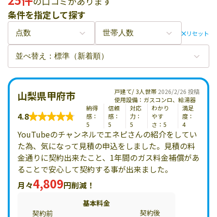
の口コミがあります
条件を指定して探す
リセット
戸建て/ 3人世帯
2026/2/26 投稿
山梨県甲府市
使用設備：ガスコンロ、給湯器
納得
信頼
対応
わかり
満足
4.8
感：
感：
力：
やす
度：
5
5
5
さ：5
4
YouTubeのチャンネルでエネピさんの紹介をしてい
た為、気になって見積の申込をしました。見積の料
金通りに契約出来たこと、1年間のガス料金補償があ
ることで安心して契約する事が出来ました。
4,809
月々
円削減！
基本料金
契約後
契約前