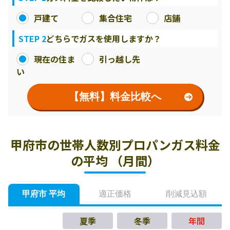
戸建て
集合住宅
店舗
STEP 2
どちらでガスを使用しますか？
現在の住ま
引っ越し先
い
【無料】料金比較へ
甲府市の世帯人数別プロパンガス料金
の平均 （月間）
甲府市 平均
適正価格
削減見込額
夏季
冬季
年間