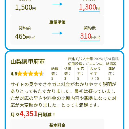
1,300
1,500
円
円
重量単価
契約後
契約前
310
465
円/㎥
円/㎥
戸建て/ 2人世帯
2025/9/24 投稿
山梨県甲府市
使用設備：ガスコンロ、給湯器
納得
信頼
対応
わかり
満足
4.6
感：
感：
力：
やす
度：
5
3
5
さ：5
5
サイトの見やすさやガス料金がわかりやすく説明が
ありとってもたすかりました。最初は疑っていまし
たが対応の早さや料金の比較内容や親身になった対
応が大変助かりました。とっても満足です。
4,351
月々
円削減！
基本料金