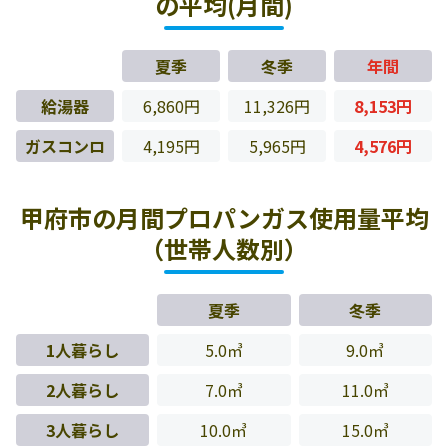
の平均(月間)
夏季
冬季
年間
給湯器
6,860円
11,326円
8,153円
ガスコンロ
4,195円
5,965円
4,576円
甲府市の月間プロパンガス使用量平均
（世帯人数別）
夏季
冬季
1人暮らし
5.0㎥
9.0㎥
2人暮らし
7.0㎥
11.0㎥
3人暮らし
10.0㎥
15.0㎥