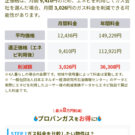
正価格は、月間
9,410
円のため、エネピを利用してガス会
社を選んだ場合、月間
3,026
円のガス料金を削減できる可
能性があります。
月間料金
年間料金
平均価格
12,436円
149,229円
適正価格（エネ
9,410円
112,921円
ピ利用後）
削減額
3,026円
36,308円
※4人暮らしの場合の金額です。地域や使用量によって料金は変動します。
※「一般社団法人日本エネルギー経済研究所石油情報センター」のデータと
実際にエネピを利用したユーザー様の削減実績データからエネピ独自で算出
した料金です。
8
\ 最大
万円削減/
プロパンガス
お得
を
に!
STEP 1
ガス料金を比較したい物件は？