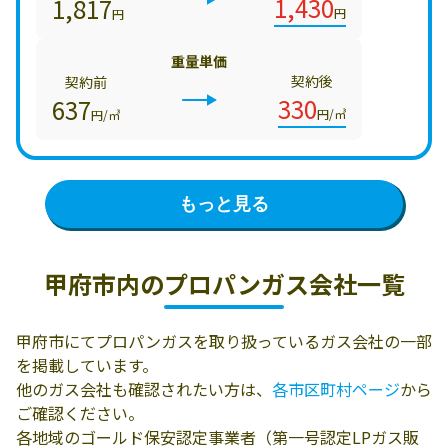
1,430
1,817
円
円
重量単価
契約後
契約前
330
637
円/㎥
円/㎥
もっと見る
甲府市内の
プロパンガス会社一覧
甲府市にてプロパンガスを取り扱っているガス会社の一部
を掲載しています。
他のガス会社も確認されたい方は、
各市区町村ページ
から
ご確認ください。
各地域のゴールド保安認定事業者（第一号認定LPガス販