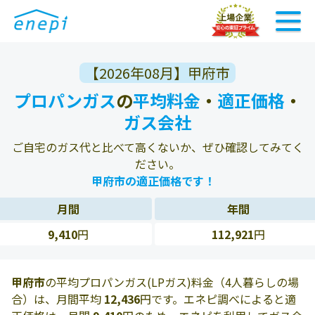
【2026年08月】甲府市
プロパンガス
の
平均料金
・
適正価格
・
ガス会社
ご自宅のガス代と比べて高くないか、ぜひ確認してみてく
ださい。
甲府市の適正価格です！
月間
年間
9,410
円
112,921
円
甲府市
の平均プロパンガス(LPガス)料金（4人暮らしの場
合）は、月間平均
12,436
円です。エネピ調べによると適