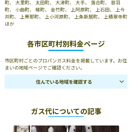
町、 大里町、 太田町、 大津町、 大手、 落合町、 音羽
志村米穀燃料店
400-0021 甲府市
0120-033-783
町、 小曲町、 梯町、 金竹町、 上阿原町、 上石田、 上今
宮前町3-3
井町、 上帯那町、 上小河原町、 上条新居町、 上積翠寺町
ほか
山梨品川燃料株
400-0025 甲府市
055-253-2023
式会社
朝日1丁目1-16
各市区町村別料金ページ
山梨共栄石油株
400-0032 甲府市
055-233-2271
式会社
中央2丁目12-14
市区町村ごとのプロパンガス料金を掲載しています。お住
山梨モーターガ
400-0073 甲府市
055-251-2226
まいの地域ページでご確認ください。
ス株式会社
湯村1丁目8-18
住んでいる地域を確認する
山光石油株式会
400-0828 甲府市
055-233-0225
社
青葉町7-30
甲府市
南アルプス市
甲斐市
甲府瓦斯株式会
400-0075 甲府市
055-252-6588
社
山宮町819
ガス代についての記事
中央市
中巨摩郡昭和町
北杜市
甲府文化ガス株
400-0861 甲府市
055-235-5152
韮崎市
甲州市
山梨市
式会社
城東1丁目10-17