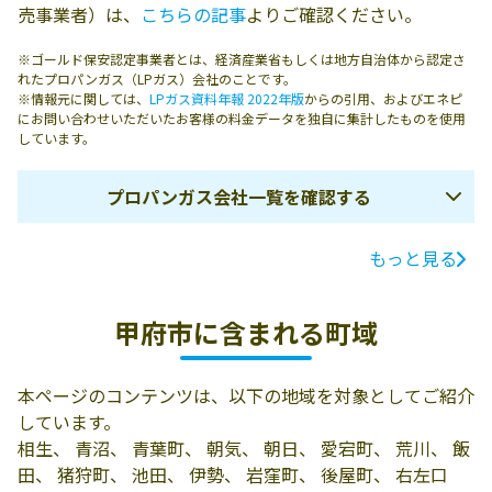
売事業者）は、
こちらの記事
よりご確認ください。
※ゴールド保安認定事業者とは、経済産業省もしくは地方自治体から認定さ
れたプロパンガス（LPガス）会社のことです。
※情報元に関しては、
LPガス資料年報 2022年版
からの引用、およびエネピ
にお問い合わせいただいたお客様の料金データを独自に集計したものを使用
しています。
プロパンガス会社一覧を確認する
もっと見る
ガス会社名
所在地
電話番号
有限会社第一文
400-0807 甲府市
0120-387-336
甲府市に含まれる町域
化ガス
東光寺2丁目7-16
東ガス管興株式
400-0803 甲府市
055-233-4515
本ページのコンテンツは、以下の地域を対象としてご紹介
会社
桜井町973
しています。
大須賀肥料店
400-1501 甲府市
055-266-2531
相生、 青沼、 青葉町、 朝気、 朝日、 愛宕町、 荒川、 飯
上曽根町3201
田、 猪狩町、 池田、 伊勢、 岩窪町、 後屋町、 右左口