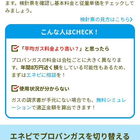
ます。検針票を確認し基本料金と従量単価をチェックして
みましょう。
検針票の見方はこちら
こんな人はCHECK！
「
平均ガス料金より高い？
」と思ったら
プロパンガスの料金は会社ごとに大きく異なりま
す。
年間8万円近く損
をしている可能性もあるため、
まずは
エネピに相談
を！
使用状況が分からない
ガスの請求書が手元にない場合でも、
無料シミュレ
ーション
で適正金額を算出できます！
エネピでプロパンガスを
切り替える