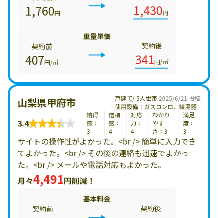
1,430
1,760
円
円
重量単価
契約後
契約前
341
407
円/㎥
円/㎥
戸建て/ 5人世帯
2025/6/21 投稿
山梨県甲府市
使用設備：ガスコンロ、給湯器
納得
信頼
対応
わかり
満足
3.4
感：
感：
力：
やす
度：
3
4
4
さ：3
3
サイトの操作性がよかった。<br /> 簡単に入力でき
てよかった。<br /> その後の連絡も迅速でよかっ
た。<br /> メールや電話対応もよかった。
4,491
月々
円削減！
基本料金
契約後
契約前