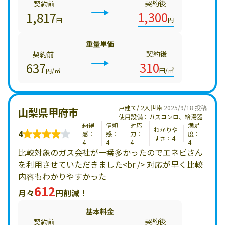
契約後
契約前
1,300
1,817
円
円
重量単価
契約後
契約前
310
637
円/㎥
円/㎥
戸建て/ 2人世帯
2025/9/18 投稿
山梨県甲府市
使用設備：ガスコンロ、給湯器
納得
信頼
対応
満足
わかりや
4
感：
感：
力：
度：
すさ：4
4
4
4
4
比較対象のガス会社が一番多かったのでエネピさん
を利用させていただきました<br /> 対応が早く比較
内容もわかりやすかった
612
月々
円削減！
基本料金
契約後
契約前