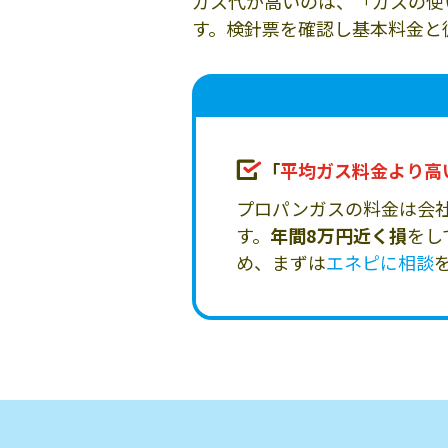
ガス代が高いのは、「ガスの使
す。検針票を確認し基本料金と
「
平均ガス料金より高
プロパンガスの料金は会
す。
年間8万円近く損
をし
め、まずは
エネピに相談