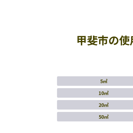
甲斐市の使
5㎥
10㎥
20㎥
50㎥