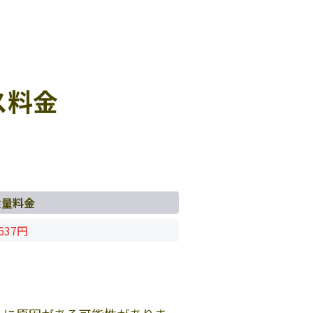
ス料金
従量料金
637円