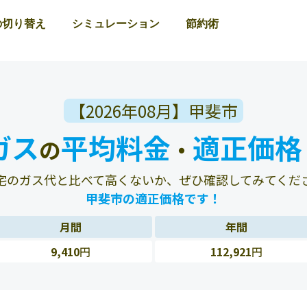
の切り替え
シミュレーション
節約術
【2026年08月】甲斐市
ガス
平均料金
適正価格
の
・
宅のガス代と比べて高くないか、ぜひ確認してみてくだ
甲斐市の適正価格です！
月間
年間
9,410
円
112,921
円