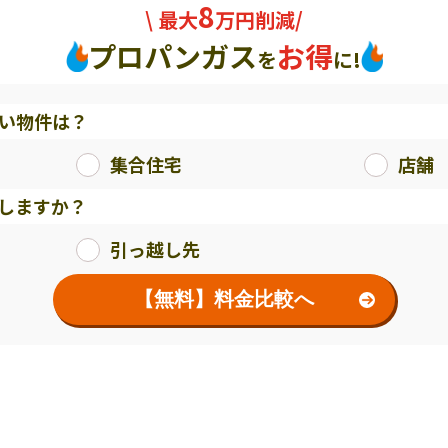
8
\ 最大
万円削減/
プロパンガス
お得
を
に!
い物件は？
集合住宅
店舗
しますか？
引っ越し先
【無料】料金比較へ