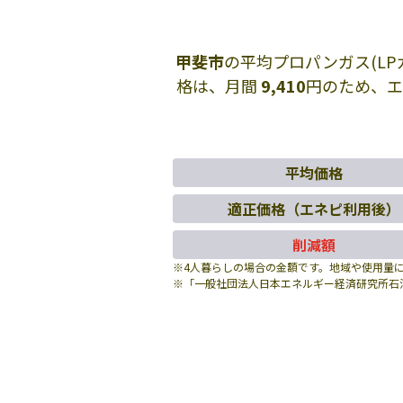
甲斐市
の平均プロパンガス(L
格は、月間
9,410
円のため、
平均価格
適正価格（エネピ利用後）
削減額
※4人暮らしの場合の金額です。地域や使用量
※「一般社団法人日本エネルギー経済研究所石