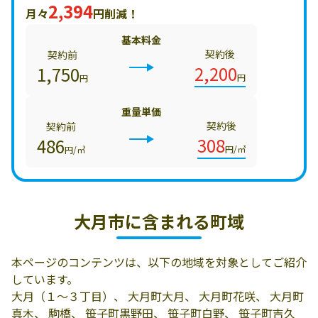
2,394
月々
円削減！
基本料金
契約後
契約前
2,200
1,750
円
円
重量単価
契約後
契約前
308
486
円/㎥
円/㎥
大月市に含まれる町域
本ページのコンテンツは、以下の地域を対象としてご紹介
しています。
大月（１～３丁目）、 大月町大月、 大月町花咲、 大月町
真木、 駒橋、 笹子町黒野田、 笹子町白野、 笹子町吉久