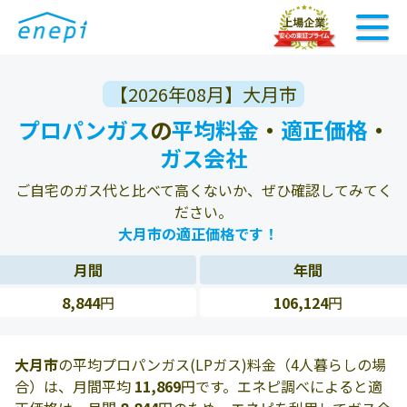
【2026年08月】大月市
プロパンガス
の
平均料金
・
適正価格
・
ガス会社
ご自宅のガス代と比べて高くないか、ぜひ確認してみてく
ださい。
大月市の適正価格です！
月間
年間
8,844
円
106,124
円
大月市
の平均プロパンガス(LPガス)料金（4人暮らしの場
合）は、月間平均
11,869
円です。エネピ調べによると適