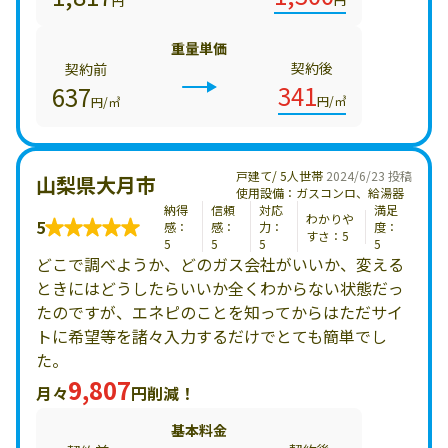
円
重量単価
契約後
契約前
341
637
円/㎥
円/㎥
戸建て/ 5人世帯
2024/6/23 投稿
山梨県大月市
使用設備：ガスコンロ、給湯器
納得
信頼
対応
満足
わかりや
5
感：
感：
力：
度：
すさ：5
5
5
5
5
どこで調べようか、どのガス会社がいいか、変える
ときにはどうしたらいいか全くわからない状態だっ
たのですが、エネピのことを知ってからはただサイ
トに希望等を諸々入力するだけでとても簡単でし
た。
9,807
月々
円削減！
基本料金