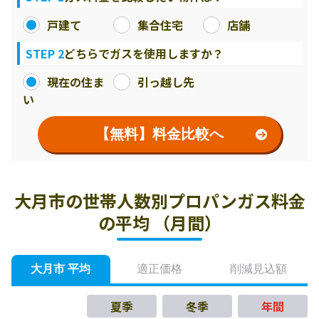
戸建て
集合住宅
店舗
STEP 2
どちらでガスを使用しますか？
現在の住ま
引っ越し先
い
【無料】料金比較へ
大月市の世帯人数別プロパンガス料金
の平均 （月間）
大月市 平均
適正価格
削減見込額
夏季
冬季
年間