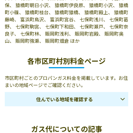
保、 猿橋町朝日小沢、 猿橋町伊良原、 猿橋町小沢、 猿橋
町小篠、 猿橋町桂台、 猿橋町猿橋、 猿橋町殿上、 猿橋町
藤崎、 富浜町鳥沢、 富浜町宮谷、 七保町浅川、 七保町葛
野、 七保町駒宮、 七保町下和田、 七保町瀬戸、 七保町奈
良子、 七保町林、 賑岡町浅利、 賑岡町岩殿、 賑岡町奥
山、 賑岡町強瀬、 賑岡町畑倉 ほか
各市区町村別料金ページ
市区町村ごとのプロパンガス料金を掲載しています。お住
まいの地域ページでご確認ください。
住んでいる地域を確認する
甲府市
南アルプス市
甲斐市
ガス代についての記事
中央市
中巨摩郡昭和町
北杜市