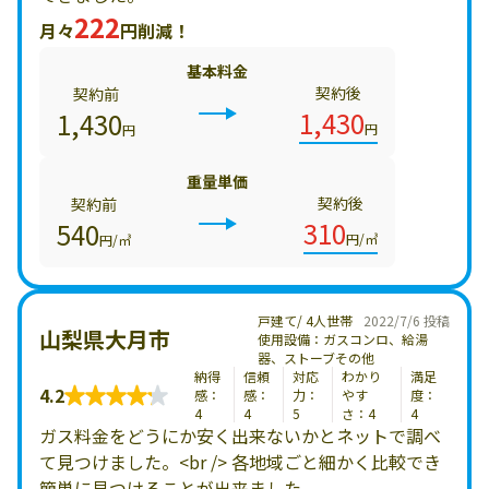
222
月々
円削減！
基本料金
契約後
契約前
1,430
1,430
円
円
重量単価
契約後
契約前
310
540
円/㎥
円/㎥
戸建て/ 4人世帯
2022/7/6 投稿
山梨県大月市
使用設備：ガスコンロ、給湯
器、ストーブその他
納得
信頼
対応
わかり
満足
4.2
感：
感：
力：
やす
度：
4
4
5
さ：4
4
ガス料金をどうにか安く出来ないかとネットで調べ
て見つけました。<br /> 各地域ごと細かく比較でき
簡単に見つけることが出来ました。