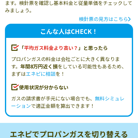
ます。検針票を確認し基本料金と従量単価をチェックして
みましょう。
検針票の見方はこちら
こんな人はCHECK！
「
平均ガス料金より高い？
」と思ったら
プロパンガスの料金は会社ごとに大きく異なりま
す。
年間8万円近く損
をしている可能性もあるため、
まずは
エネピに相談
を！
使用状況が分からない
ガスの請求書が手元にない場合でも、
無料シミュレ
ーション
で適正金額を算出できます！
エネピでプロパンガスを
切り替える