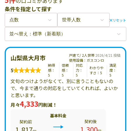
の口コミがあります
条件を指定して探す
リセット
戸建て/ 2人世帯
2026/4/21 投稿
山梨県大月市
使用設備：ガスコンロ
納得
信頼
対応
満足
わかりや
5
感：
感：
力：
度：
すさ：5
5
5
5
5
文句のつけようがなくて、別に言うこともないの
で、今まで通りの対応をしていてくれれば、よいか
と思います。
4,333
月々
円削減！
基本料金
契約後
契約前
1,300
1,817
円