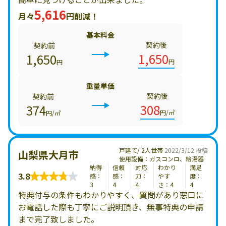
5,616
月々
円削減！
基本料金
契約後
契約前
1,650
1,650
円
円
重量単価
契約後
契約前
308
374
円/㎥
円/㎥
戸建て/ 2人世帯
2022/3/12 投稿
山梨県大月市
使用設備：ガスコンロ、給湯器
納得
信頼
対応
わかり
満足
3.8
感：
感：
力：
やす
度：
3
4
4
さ：4
4
特典付与の条件もわかりやすく、質問があり窓口に
お電話した際も丁寧にご説明頂き、無事特典の申請
まで完了致しました。