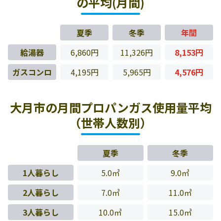
の平均(月間)
夏季
冬季
年間
給湯器
6,860円
11,326円
8,153円
ガスコンロ
4,195円
5,965円
4,576円
大月市の月間プロパンガス使用量平均
（世帯人数別）
夏季
冬季
1人暮らし
5.0㎥
9.0㎥
2人暮らし
7.0㎥
11.0㎥
3人暮らし
10.0㎥
15.0㎥