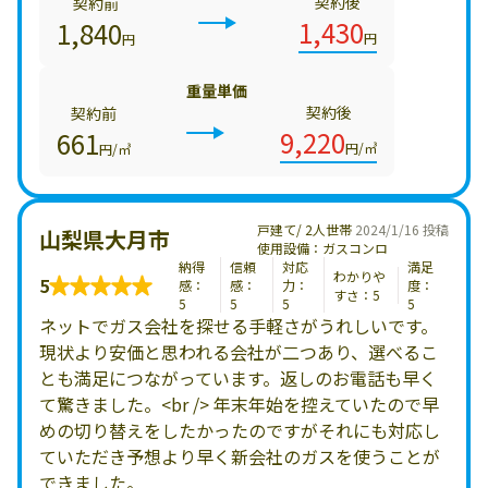
契約後
契約前
1,430
1,840
円
円
重量単価
契約後
契約前
9,220
661
円/㎥
円/㎥
戸建て/ 2人世帯
2024/1/16 投稿
山梨県大月市
使用設備：ガスコンロ
納得
信頼
対応
満足
わかりや
5
感：
感：
力：
度：
すさ：5
5
5
5
5
ネットでガス会社を探せる手軽さがうれしいです。
現状より安価と思われる会社が二つあり、選べるこ
とも満足につながっています。返しのお電話も早く
て驚きました。<br /> 年末年始を控えていたので早
めの切り替えをしたかったのですがそれにも対応し
ていただき予想より早く新会社のガスを使うことが
できました。