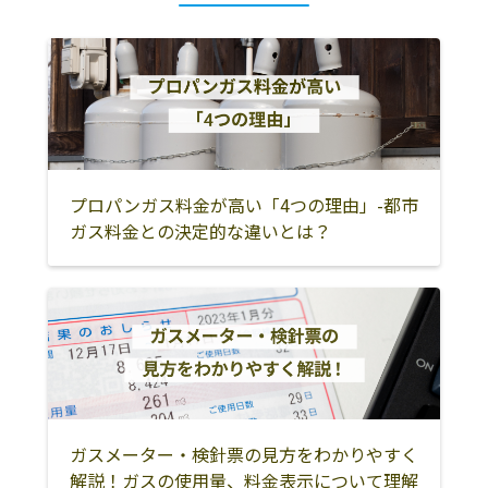
韮崎市
甲州市
山梨市
笛吹市
南巨摩郡早川町
南巨摩郡身延町
南巨摩郡南部町
西八代郡市川三
大月市
郷町
都留市
富士吉田市
上野原市
プロパンガス料金が高い「4つの理由」-都市
北都留郡小菅村
北都留郡丹波山
南都留郡道志村
ガス料金との決定的な違いとは？
村
南都留郡西桂町
南都留郡忍野村
南都留郡山中湖
村
南都留郡鳴沢村
南都留郡富士河
南巨摩郡富士川
口湖町
町
ガスメーター・検針票の見方をわかりやすく
解説！ガスの使用量、料金表示について理解