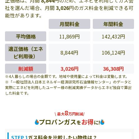
正価格は、月間
8,844
円のため、エネピを利用してガス会
社を選んだ場合、月間
3,026
円のガス料金を削減できる可
能性があります。
月間料金
年間料金
平均価格
11,869円
142,432円
適正価格（エネ
8,844円
106,124円
ピ利用後）
削減額
3,026円
36,308円
※4人暮らしの場合の金額です。地域や使用量によって料金は変動します。
※「一般社団法人日本エネルギー経済研究所石油情報センター」のデータと
実際にエネピを利用したユーザー様の削減実績データからエネピ独自で算出
した料金です。
8
\ 最大
万円削減/
プロパンガス
お得
を
に!
STEP 1
ガス料金を比較したい物件は？