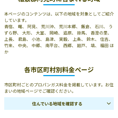
有限会社アベ住
300-0311 稲敷郡
029-887-1998
本ページのコンテンツは、以下の地域を対象としてご紹介
設
阿見町島津702-5
しています。
昭和プロパン有
300-0332 稲敷郡
029-888-0033
青宿、 曙、 阿見、 荒川沖、 荒川本郷、 飯倉、 石川、 う
限会社
阿見町中央4-4-
ずら野、 大形、 大室、 岡崎、 追原、 掛馬、 香澄の里、
15
上長、 君島、 小池、 島津、 実穀、 上条、 鈴木、 住吉、
竹来、 中央、 中郷、 南平台、 西郷、 廻戸、 塙、 福田 ほ
アサヒガス株式
稲敷郡阿見町う
029-842-8370
か
会社／土浦営業
ずら野2-30-2
所
各市区町村別料金ページ
市区町村ごとのプロパンガス料金を掲載しています。お住
まいの地域ページでご確認ください。
住んでいる地域を確認する