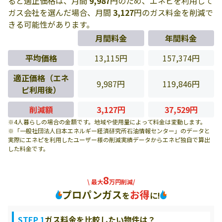
ると適正価格は、月間
9,987
円のため、エネピを利用して
ガス会社を選んだ場合、月間
3,127
円のガス料金を削減で
きる可能性があります。
月間料金
年間料金
平均価格
13,115円
157,374円
適正価格（エネ
9,987円
119,846円
ピ利用後）
削減額
3,127円
37,529円
※4人暮らしの場合の金額です。地域や使用量によって料金は変動します。
※「一般社団法人日本エネルギー経済研究所石油情報センター」のデータと
実際にエネピを利用したユーザー様の削減実績データからエネピ独自で算出
した料金です。
8
\ 最大
万円削減/
プロパンガス
お得
を
に!
STEP 1
ガス料金を比較したい物件は？