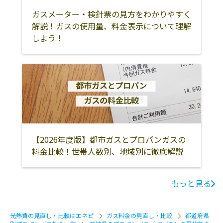
ガスメーター・検針票の見方をわかりやすく
常総市
桜川市
結城市
解説！ガスの使用量、料金表示について理解
しよう！
古河市
坂東市
結城郡八千代町
猿島郡五霞町
猿島郡境町
【2026年度版】都市ガスとプロパンガスの
料金比較！世帯人数別、地域別に徹底解説
もっと見る
光熱費の見直し・比較はエネピ
ガス料金の見直し・比較
都道府県