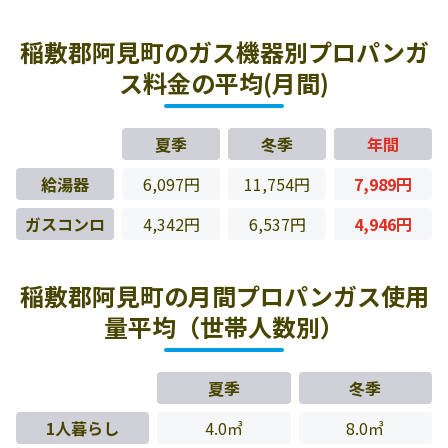
稲敷郡阿見町のガス機器別プロパンガ
ス料金の平均(月間)
夏季
冬季
年間
給湯器
6,097円
11,754円
7,989円
ガスコンロ
4,342円
6,537円
4,946円
稲敷郡阿見町の月間プロパンガス使用
量平均（世帯人数別）
夏季
冬季
1人暮らし
4.0㎥
8.0㎥