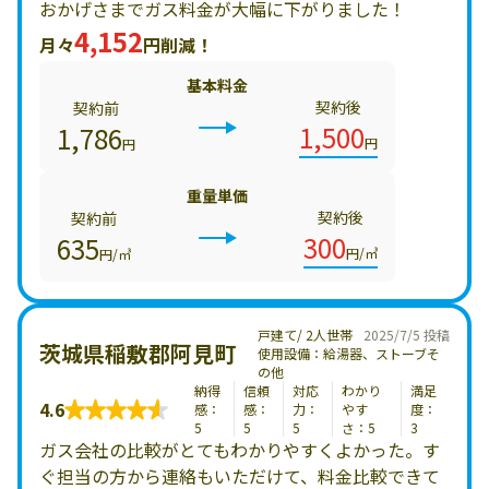
おかげさまでガス料金が大幅に下がりました！
4,152
月々
円削減！
基本料金
契約後
契約前
1,500
1,786
円
円
重量単価
契約後
契約前
300
635
円/㎥
円/㎥
戸建て/ 2人世帯
2025/7/5 投稿
茨城県稲敷郡阿見町
使用設備：給湯器、ストーブそ
の他
納得
信頼
対応
わかり
満足
4.6
感：
感：
力：
やす
度：
5
5
5
さ：5
3
ガス会社の比較がとてもわかりやすくよかった。す
ぐ担当の方から連絡もいただけて、料金比較できて