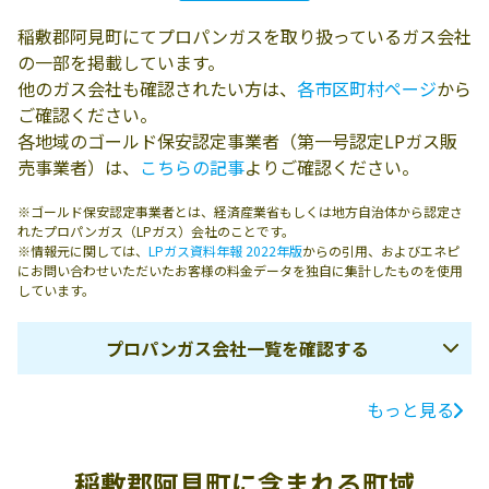
稲敷郡阿見町にてプロパンガスを取り扱っているガス会社
の一部を掲載しています。
他のガス会社も確認されたい方は、
各市区町村ページ
から
ご確認ください。
各地域のゴールド保安認定事業者（第一号認定LPガス販
売事業者）は、
こちらの記事
よりご確認ください。
※ゴールド保安認定事業者とは、経済産業省もしくは地方自治体から認定さ
れたプロパンガス（LPガス）会社のことです。
※情報元に関しては、
LPガス資料年報 2022年版
からの引用、およびエネピ
にお問い合わせいただいたお客様の料金データを独自に集計したものを使用
しています。
プロパンガス会社一覧を確認する
もっと見る
ガス会社名
所在地
電話番号
有限会社根岸商
稲敷郡阿見町青
029-887-0018
稲敷郡阿見町に含まれる町域
店
宿478-1