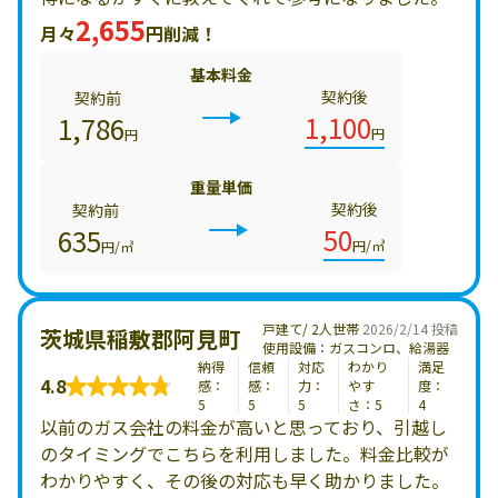
2,655
月々
円削減！
基本料金
契約後
契約前
1,100
1,786
円
円
重量単価
契約後
契約前
50
635
円/㎥
円/㎥
戸建て/ 2人世帯
2026/2/14 投稿
茨城県稲敷郡阿見町
使用設備：ガスコンロ、給湯器
納得
信頼
対応
わかり
満足
4.8
感：
感：
力：
やす
度：
5
5
5
さ：5
4
以前のガス会社の料金が高いと思っており、引越し
のタイミングでこちらを利用しました。料金比較が
わかりやすく、その後の対応も早く助かりました。