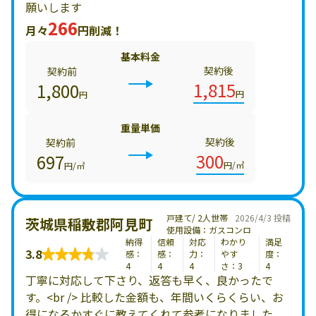
願いします
266
月々
円削減！
基本料金
契約後
契約前
1,815
1,800
円
円
重量単価
契約後
契約前
300
697
円/㎥
円/㎥
戸建て/ 2人世帯
2026/4/3 投稿
茨城県稲敷郡阿見町
使用設備：ガスコンロ
納得
信頼
対応
わかり
満足
3.8
感：
感：
力：
やす
度：
4
4
4
さ：3
4
丁寧に対応して下さり、返答も早く、良かったで
す。<br /> 比較した金額も、年間いくらくらい、お
得になるかすぐに教えてくれて参考になりました。