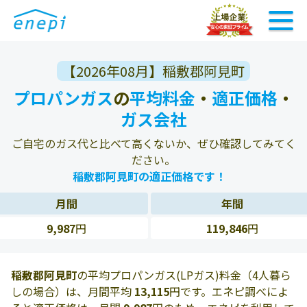
【2026年08月】稲敷郡阿見町
プロパンガス
の
平均料金
・
適正価格
・
ガス会社
ご自宅のガス代と比べて高くないか、ぜひ確認してみてく
ださい。
稲敷郡阿見町の適正価格です！
月間
年間
9,987
円
119,846
円
稲敷郡阿見町
の平均プロパンガス(LPガス)料金（4人暮ら
しの場合）は、月間平均
13,115
円です。エネピ調べによ