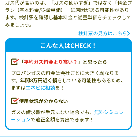
ガス代が高いのは、「ガスの使いすぎ」ではなく「料金プ
ラン（基本料金/従量単価）」に原因がある可能性があり
ます。検針票を確認し基本料金と従量単価をチェックして
みましょう。
検針票の見方はこちら
こんな人はCHECK！
「
平均ガス料金より高い？
」と思ったら
プロパンガスの料金は会社ごとに大きく異なりま
す。
年間8万円近く損
をしている可能性もあるため、
まずは
エネピに相談
を！
使用状況が分からない
ガスの請求書が手元にない場合でも、
無料シミュレ
ーション
で適正金額を算出できます！