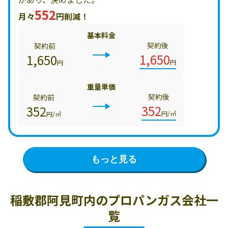
552
月々
円削減！
基本料金
契約後
契約前
1,650
1,650
円
円
重量単価
契約後
契約前
352
352
円/㎥
円/㎥
もっと見る
稲敷郡阿見町内の
プロパンガス会社一
覧