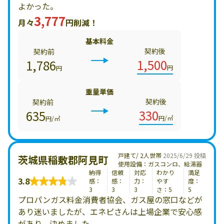
よかった。
3,777
月々
円削減！
基本料金
契約後
契約前
1,500
1,786
円
円
重量単価
契約後
契約前
330
635
円/㎥
円/㎥
戸建て/ 2人世帯
2025/6/29 投稿
茨城県稲敷郡阿見町
使用設備：ガスコンロ、給湯器
納得
信頼
対応
わかり
満足
3.8
感：
感：
力：
やす
度：
3
3
3
さ：5
5
プロパンガス料金消費者協会、ガス屋の窓口などが
あり迷いましたが、エネピさんは上場企業で安心感
があり、決めました。