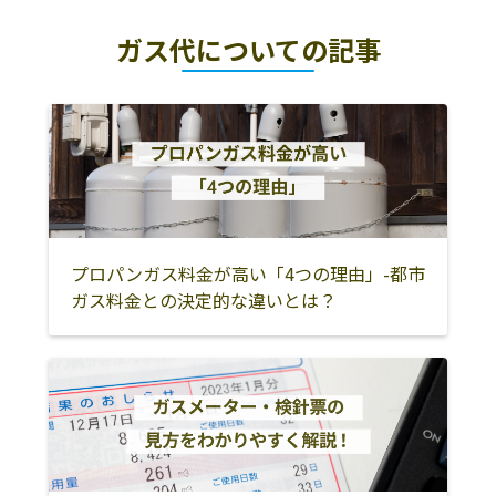
日立市
高萩市
北茨城市
ガス代についての記事
常陸太田市
常陸大宮市
那珂市
久慈郡大子町
ひたちなか市
那珂郡東海村
水戸市
小美玉市
笠間市
東茨城郡茨城町
東茨城郡城里町
東茨城郡大洗町
鹿嶋市
潮来市
神栖市
行方市
鉾田市
石岡市
プロパンガス料金が高い「4つの理由」-都市
ガス料金との決定的な違いとは？
土浦市
かすみがうら市
つくば市
つくばみらい市
牛久市
龍ケ崎市
取手市
守谷市
稲敷市
稲敷郡美浦村
稲敷郡阿見町
稲敷郡河内町
北相馬郡利根町
筑西市
下妻市