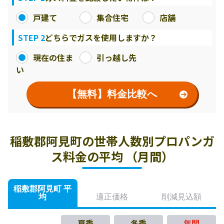
戸建て
集合住宅
店舗
STEP 2
どちらでガスを使用しますか？
現在の住ま
引っ越し先
い
【無料】料金比較へ
稲敷郡阿見町の世帯人数別プロパンガ
ス料金の平均 （月間）
稲敷郡阿見町 平
均
適正価格
削減見込額
夏季
冬季
年間