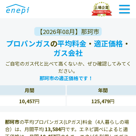
【2026年08月】那珂市
プロパンガス
の
平均料金
・
適正価格
・
ガス会社
ご自宅のガス代と比べて高くないか、ぜひ確認してみてく
ださい。
那珂市の適正価格です！
月間
年間
10,457
円
125,479
円
那珂市
の平均プロパンガス(LPガス)料金（4人暮らしの場
合）は、月間平均
13,584
円です。エネピ調べによると適