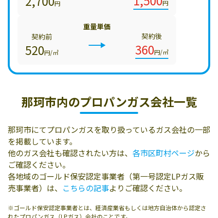
1,500
2,700
円
円
重量単価
契約後
契約前
360
520
円/㎥
円/㎥
那珂市内の
プロパンガス会社一覧
那珂市にてプロパンガスを取り扱っているガス会社の一部
を掲載しています。
他のガス会社も確認されたい方は、
各市区町村ページ
から
ご確認ください。
各地域のゴールド保安認定事業者（第一号認定LPガス販
売事業者）は、
こちらの記事
よりご確認ください。
※ゴールド保安認定事業者とは、経済産業省もしくは地方自治体から認定さ
れたプロパンガス（LPガス）会社のことです。