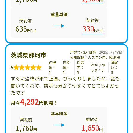
円
重量単価
契約後
契約前
330
635
円/㎥
円/㎥
戸建て/ 3人世帯
2025/7/5 投稿
茨城県那珂市
使用設備：ガスコンロ、給湯器
納得
信頼
対応
満足
わかりや
5
感：
感：
力：
度：
すさ：5
5
5
5
5
すぐに連絡が来て正直、びっくりしましたが、話も
聞いてくれて、説明も分かりやすくてとてもよかっ
たです。
4,292
月々
円削減！
基本料金
契約後
契約前
1,650
1,760
円
円