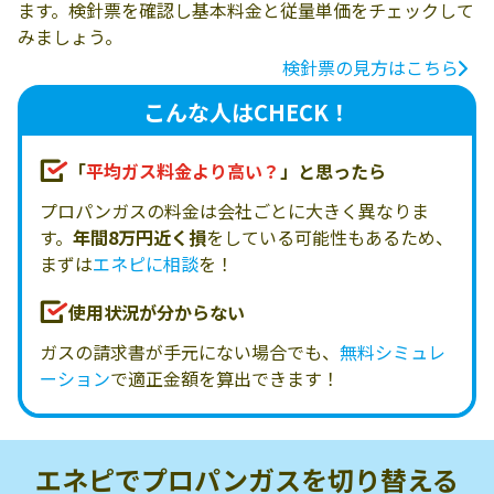
ます。検針票を確認し基本料金と従量単価をチェックして
みましょう。
検針票の見方はこちら
こんな人はCHECK！
「
平均ガス料金より高い？
」と思ったら
プロパンガスの料金は会社ごとに大きく異なりま
す。
年間8万円近く損
をしている可能性もあるため、
まずは
エネピに相談
を！
使用状況が分からない
ガスの請求書が手元にない場合でも、
無料シミュレ
ーション
で適正金額を算出できます！
エネピでプロパンガスを
切り替える