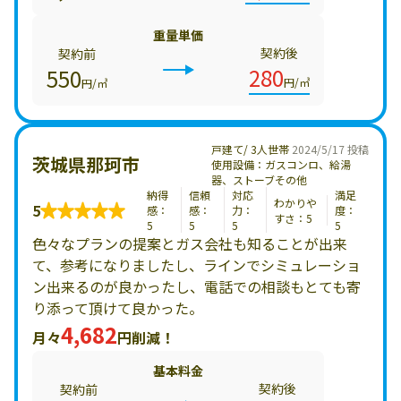
重量単価
契約後
契約前
280
550
円/㎥
円/㎥
戸建て/ 3人世帯
2024/5/17 投稿
茨城県那珂市
使用設備：ガスコンロ、給湯
器、ストーブその他
納得
信頼
対応
満足
わかりや
5
感：
感：
力：
度：
すさ：5
5
5
5
5
色々なプランの提案とガス会社も知ることが出来
て、参考になりましたし、ラインでシミュレーショ
ン出来るのが良かったし、電話での相談もとても寄
り添って頂けて良かった。
4,682
月々
円削減！
基本料金
契約後
契約前