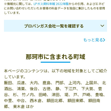
※情報元に関しては、
LPガス資料年報 2022年版
からの引用、およびエネピ
にお問い合わせいただいたお客様の料金データを独自に集計したものを使用
しています。
プロパンガス会社一覧を確認する
もっと見る
ガス会社名
所在地
電話番号
鈴屋
那珂市菅谷4520-
029-298-0089
那珂市に含まれる町域
22
有限会社石川石
311-0105 那珂市
029-298-0154
本ページのコンテンツは、以下の地域を対象としてご紹介
油店
菅谷4131-4
しています。
有限会社生天目
那珂市瓜連559-2
029-296-0136
飯田、 瓜連、 大内、 鹿島、 門部、 上河内、 上国井、 北
石油店
酒出、 鴻巣、 後台、 古徳、 静、 下江戸、 下大賀、 菅
谷、 杉、 竹ノ内、 田崎、 津田、 堤、 戸、 戸崎、 豊喰、
有限会社吉原商
那珂市鴻巣1268-
029-298-0101
中里、 中台、 西木倉、 額田北郷、 額田東郷、 額田南
店
1
郷、 東木倉 ほか