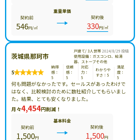
重量単価
契約後
契約前
330
546
円/㎥
円/㎥
戸建て/ 3人世帯
2024/8/29 投稿
茨城県那珂市
使用設備：ガスコンロ、給湯
器、ストーブその他
納得
信頼
対応
満足
わかりや
5
感：
感：
力：
度：
すさ：5
5
5
5
5
何も問題がなかったです。セールスがあったわけで
はなく、比較検討のために数社紹介してもらいまし
た。結果、とても安くなりました。
4,454
月々
円削減！
基本料金
契約後
契約前
1,500
1,500
円
円