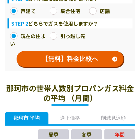
戸建て
集合住宅
店舗
STEP 2
どちらでガスを使用しますか？
現在の住ま
引っ越し先
い
【無料】料金比較へ
那珂市の世帯人数別プロパンガス料金
の平均 （月間）
那珂市 平均
適正価格
削減見込額
夏季
冬季
年間