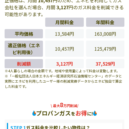
正価格は、月間
10,457
円のため、エネピを利用してガス
会社を選んだ場合、月間
3,127
円のガス料金を削減できる
可能性があります。
月間料金
年間料金
平均価格
13,584円
163,008円
適正価格（エネ
10,457円
125,479円
ピ利用後）
削減額
3,127円
37,529円
※4人暮らしの場合の金額です。地域や使用量によって料金は変動します。
※「一般社団法人日本エネルギー経済研究所石油情報センター」のデータと
実際にエネピを利用したユーザー様の削減実績データからエネピ独自で算出
した料金です。
8
\ 最大
万円削減/
プロパンガス
お得
を
に!
STEP 1
ガス料金を比較したい物件は？