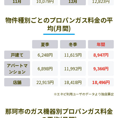
11月
10,079円
12月
12,823円
物件種別ごとのプロパンガス料金の平
均(月間)
夏季
冬季
年間
戸建て
6,248円
11,615円
8,947円
アパートマ
6,898円
11,992円
9,366円
ンション
店舗
22,915円
18,418円
18,496円
※エネピ利用ユーザのデータより独自算出
那珂市のガス機器別プロパンガス料金