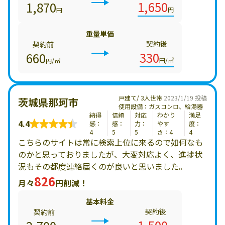
1,650
1,870
円
円
重量単価
契約後
契約前
330
660
円/㎥
円/㎥
戸建て/ 3人世帯
2023/1/19 投稿
茨城県那珂市
使用設備：ガスコンロ、給湯器
納得
信頼
対応
わかり
満足
4.4
感：
感：
力：
やす
度：
4
5
5
さ：4
4
こちらのサイトは常に検索上位に来るので如何なも
のかと思っておりましたが、大変対応よく、進捗状
況もその都度連絡届くのが良いと思いました。
826
月々
円削減！
基本料金
契約後
契約前