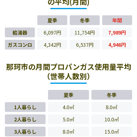
の平均(月間)
夏季
冬季
年間
給湯器
6,097円
11,754円
7,989円
ガスコンロ
4,342円
6,537円
4,946円
那珂市の月間プロパンガス使用量平均
（世帯人数別）
夏季
冬季
1人暮らし
4.0㎥
8.0㎥
2人暮らし
5.0㎥
10.0㎥
3人暮らし
8.0㎥
15.0㎥