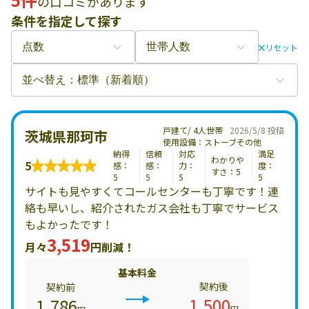
の口コミがあります
条件を指定して探す
リセット
戸建て/ 4人世帯
2026/5/8 投稿
茨城県那珂市
使用設備：ストーブその他
納得
信頼
対応
満足
わかりや
5
感：
感：
力：
度：
すさ：5
5
5
5
5
サイトも見やすくてコールセンターも丁寧です！連
絡も早いし、紹介されたガス会社も丁寧でサービス
もよかったです！
3,519
月々
円削減！
基本料金
契約後
契約前
1,500
1,786
円