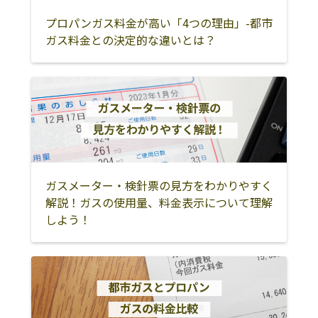
油店
後台614
行方市
鉾田市
石岡市
プロパンガス料金が高い「4つの理由」-都市
ガス料金との決定的な違いとは？
株式会社高野屋
311-0105 那珂市
029-298-1129
土浦市
かすみがうら市
つくば市
石油
菅谷605-12
つくばみらい市
牛久市
龍ケ崎市
株式会社マルテ
311-0107 那珂市
029-295-7333
ック
額田南郷1099-7
取手市
守谷市
稲敷市
株式会社ホーム
那珂市向山1257
029-298-1212
稲敷郡美浦村
稲敷郡阿見町
稲敷郡河内町
エネルギー／東
北相馬郡利根町
筑西市
下妻市
関東茨城センタ
ー
ガスメーター・検針票の見方をわかりやすく
常総市
桜川市
結城市
解説！ガスの使用量、料金表示について理解
有限会社瓜連ガ
319-2107 那珂市
029-229-1830
しよう！
古河市
坂東市
結城郡八千代町
スサービス
下大賀1646-2
猿島郡五霞町
猿島郡境町
株式会社アイタ
319-2107 那珂市
029-229-1830
下大賀1646-2
株式会社サウン
那珂市菅谷3264
029-298-0058