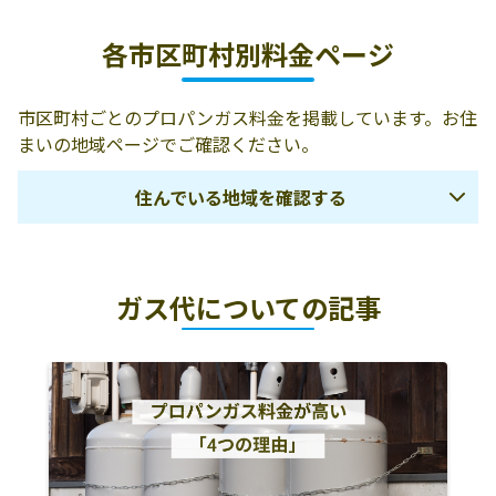
日通商事株式会
311-0105 那珂市
029-298-0142
社／水戸ＬＰガ
菅谷4458-81
各市区町村別料金ページ
ス事業所
那珂液化ガス販
那珂市後台614
029-295-6588
市区町村ごとのプロパンガス料金を掲載しています。お住
売株式会社
まいの地域ページでご確認ください。
東栄興産株式会
那珂市飯田蟹内
029-295-6030
住んでいる地域を確認する
社／ナカ営業所
東2632−10
大橋商店
那珂市瓜連1317-
029-296-0084
日立市
高萩市
北茨城市
3
ガス代についての記事
常陸太田市
常陸大宮市
那珂市
常陸農業協同組
那珂市横堀60-1
029-295-1444
合ひたちなかガ
久慈郡大子町
ひたちなか市
那珂郡東海村
スセンター
水戸市
小美玉市
笠間市
高圧設備有限会
那珂市菅谷1978-
029-295-1765
東茨城郡茨城町
東茨城郡城里町
東茨城郡大洗町
社
4
鹿嶋市
潮来市
神栖市
株式会社増子石
311-0111 那珂市
029-298-0213