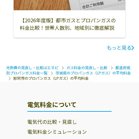
ドフナバシ
猿田燃料店
那珂市瓜連1583
029-296-0511
【2026年度版】都市ガスとプロパンガスの
稲田屋商店
那珂市南酒出
029-298-1331
料金比較！世帯人数別、地域別に徹底解説
708-1
稲川商店
那珂市本米崎
029-298-3315
もっと見る
2253-2
アイ・エス・ガ
那珂市中台856-3
0293-52-1050
光熱費の見直し・比較はエネピ
ガス料金の見直し・比較
都道府県
ステム株式会社
別プロパンガス料金一覧
茨城県のプロパンガス（LPガス）の平均料金
那珂市のプロパンガス（LPガス）の平均料金
／水戸支店
電気料金について
電気代の比較・見直し
電気料金シミュレーション