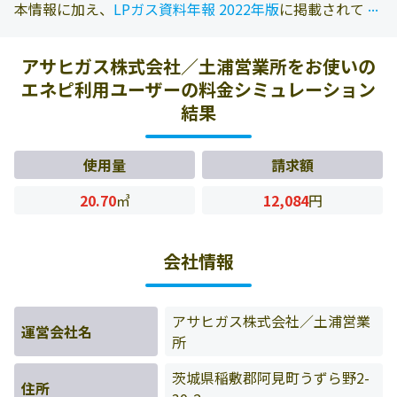
...
...
本情報に加え、
LPガス資料年報 2022年版
に掲載されてい
る情報を参照しております。また、エネピにお問い合わせ
頂いたお客様の料金データをもとに料金情報などを表示し
アサヒガス株式会社／土浦営業所をお使いの
ています。
エネピ利用ユーザーの料金シミュレーション
結果
使用量
請求額
20.70
㎥
12,084
円
会社情報
アサヒガス株式会社／土浦営業
運営会社名
所
茨城県稲敷郡阿見町うずら野2-
住所