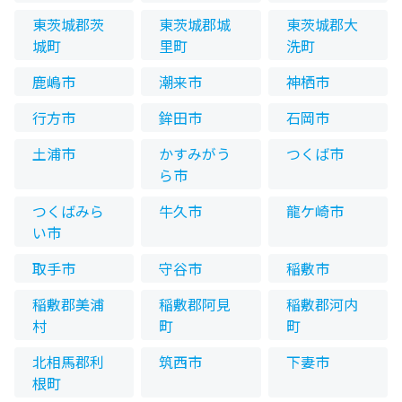
東茨城郡茨
東茨城郡城
東茨城郡大
城町
里町
洗町
鹿嶋市
潮来市
神栖市
行方市
鉾田市
石岡市
土浦市
かすみがう
つくば市
ら市
つくばみら
牛久市
龍ケ崎市
い市
取手市
守谷市
稲敷市
稲敷郡美浦
稲敷郡阿見
稲敷郡河内
村
町
町
北相馬郡利
筑西市
下妻市
根町