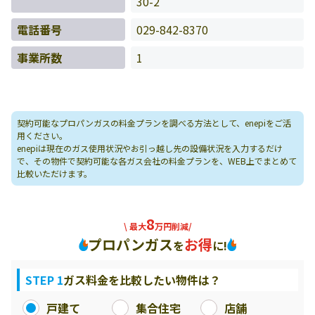
30-2
電話番号
029-842-8370
事業所数
1
契約可能なプロパンガスの料金プランを調べる方法として、enepiをご活
用ください。
enepiは現在のガス使用状況やお引っ越し先の設備状況を入力するだけ
で、その物件で契約可能な各ガス会社の料金プランを、WEB上でまとめて
比較いただけます。
8
\ 最大
万円削減/
プロパンガス
お得
を
に!
STEP 1
ガス料金を比較したい物件は？
戸建て
集合住宅
店舗