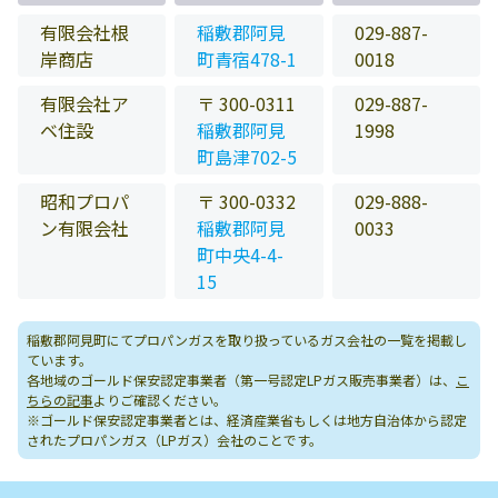
有限会社根
稲敷郡阿見
029-887-
岸商店
町青宿478-1
0018
有限会社ア
〒 300-0311
029-887-
ベ住設
稲敷郡阿見
1998
町島津702-5
昭和プロパ
〒 300-0332
029-888-
ン有限会社
稲敷郡阿見
0033
町中央4-4-
15
稲敷郡阿見町にてプロパンガスを取り扱っているガス会社の一覧を掲載し
ています。
各地域のゴールド保安認定事業者（第一号認定LPガス販売事業者）は、
こ
ちらの記事
よりご確認ください。
※ゴールド保安認定事業者とは、経済産業省もしくは地方自治体から認定
されたプロパンガス（LPガス）会社のことです。