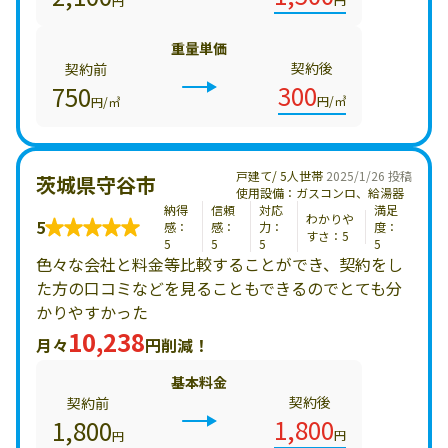
円
重量単価
契約後
契約前
300
750
円/㎥
円/㎥
戸建て/ 5人世帯
2025/1/26 投稿
茨城県守谷市
使用設備：ガスコンロ、給湯器
納得
信頼
対応
満足
わかりや
5
感：
感：
力：
度：
すさ：5
5
5
5
5
色々な会社と料金等比較することができ、契約をし
た方の口コミなどを見ることもできるのでとても分
かりやすかった
10,238
月々
円削減！
基本料金
契約後
契約前
1,800
1,800
円
円