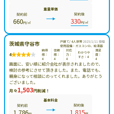
重量単価
契約後
契約前
330
660
円/㎥
円/㎥
戸建て/ 4人世帯
2025/1/11 投稿
茨城県守谷市
使用設備：ガスコンロ、給湯器
納得
信頼
対応
満足
わかりや
4
感：
感：
力：
度：
すさ：4
4
4
4
4
画面に、安い順に紹介会社が表示されましたので、
検討の参考にさせて頂きました。また、電話でも、
親身になって相談にのってくれました。ありがとう
ございました。
1,503
月々
円削減！
基本料金
契約後
契約前
1,815
1,786
円
円