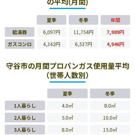
の平均(月間)
夏季
冬季
年間
給湯器
6,097円
11,754円
7,989円
ガスコンロ
4,342円
6,537円
4,946円
守谷市の月間プロパンガス使用量平均
（世帯人数別）
夏季
冬季
1人暮らし
4.0㎥
8.0㎥
2人暮らし
5.0㎥
10.0㎥
3人暮らし
8.0㎥
15.0㎥