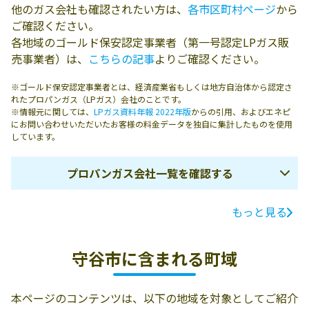
他のガス会社も確認されたい方は、
各市区町村ページ
から
ご確認ください。
各地域のゴールド保安認定事業者（第一号認定LPガス販
売事業者）は、
こちらの記事
よりご確認ください。
※ゴールド保安認定事業者とは、経済産業省もしくは地方自治体から認定さ
れたプロパンガス（LPガス）会社のことです。
※情報元に関しては、
LPガス資料年報 2022年版
からの引用、およびエネピ
にお問い合わせいただいたお客様の料金データを独自に集計したものを使用
しています。
プロパンガス会社一覧を確認する
もっと見る
ガス会社名
所在地
電話番号
株式会社全農ラ
守谷市薬師台3-
0297-48-0551
守谷市に含まれる町域
イフ茨城みなみ
21-1
販売所
本ページのコンテンツは、以下の地域を対象としてご紹介
株式会社守谷商
守谷市守谷甲
0297-48-1124