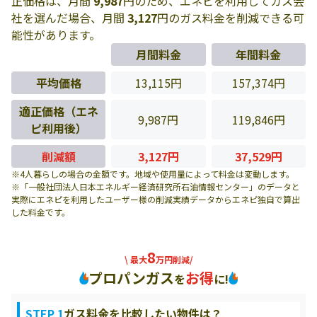
正価格は、月間
9,987
円のため、エネピを利用してガス会
社を選んだ場合、月間
3,127
円のガス料金を削減できる可
能性があります。
月間料金
年間料金
平均価格
13,115円
157,374円
適正価格（エネ
9,987円
119,846円
ピ利用後）
削減額
3,127円
37,529円
※4人暮らしの場合の金額です。地域や使用量によって料金は変動します。
※「一般社団法人日本エネルギー経済研究所石油情報センター」のデータと
実際にエネピを利用したユーザー様の削減実績データからエネピ独自で算出
した料金です。
8
\ 最大
万円削減/
プロパンガス
お得
を
に!
STEP 1
ガス料金を比較したい物件は？