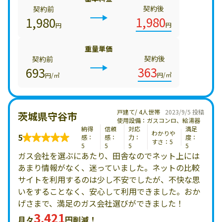
契約後
契約前
1,980
1,980
円
円
重量単価
契約後
契約前
363
693
円/㎥
円/㎥
戸建て/ 4人世帯
2023/9/5 投稿
茨城県守谷市
使用設備：ガスコンロ、給湯器
納得
信頼
対応
満足
わかりや
5
感：
感：
力：
度：
すさ：5
5
5
5
5
ガス会社を選ぶにあたり、田舎なのでネット上には
あまり情報がなく、迷っていました。ネットの比較
サイトを利用するのは少し不安でしたが、不快な思
いをすることなく、安心して利用できました。おか
げさまで、満足のガス会社選びができました！
3,421
月々
円削減！