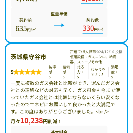
重量単価
契約後
契約前
330
635
円/㎥
円/㎥
戸建て/ 5人世帯
2024/12/10 投稿
茨城県守谷市
使用設備：ガスコンロ、給湯
器、ストーブその他
納得
信頼
対応
満足
わかりや
5
感：
感：
力：
度：
すさ：5
5
5
5
5
一度に複数のガス会社と比較ができ、選んだガス会
社との連絡などの対応も早く、ガス料金も今まで使
っていたガス会社とは比較にならないくらい安くな
ったのでエネピにお願いして良かったと大満足で
す。この度はありがとうございました。<br />
10,238
月々
円削減！
基本料金