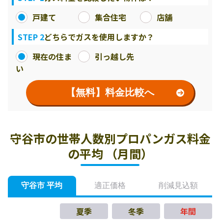
戸建て
集合住宅
店舗
STEP 2
どちらでガスを使用しますか？
現在の住ま
引っ越し先
い
【無料】料金比較へ
守谷市の世帯人数別プロパンガス料金
の平均 （月間）
守谷市 平均
適正価格
削減見込額
夏季
冬季
年間