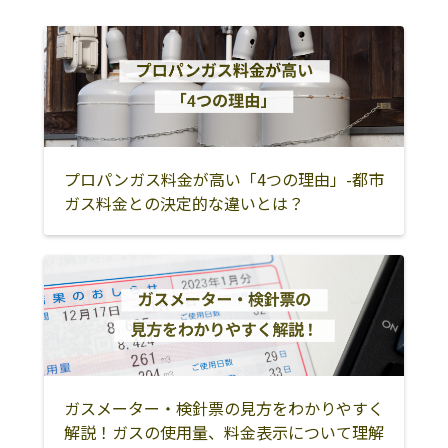
久慈郡大子町
ひたちなか市
那珂郡東海村
水戸市
小美玉市
笠間市
東茨城郡茨城町
東茨城郡城里町
東茨城郡大洗町
鹿嶋市
潮来市
神栖市
行方市
鉾田市
石岡市
プロパンガス料金が高い「4つの理由」-都市
ガス料金との決定的な違いとは？
土浦市
かすみがうら市
つくば市
つくばみらい市
牛久市
龍ケ崎市
取手市
守谷市
稲敷市
稲敷郡美浦村
稲敷郡阿見町
稲敷郡河内町
北相馬郡利根町
筑西市
下妻市
ガスメーター・検針票の見方をわかりやすく
常総市
桜川市
結城市
解説！ガスの使用量、料金表示について理解