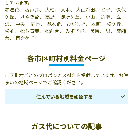
しています。
会
2787-58
赤法花、 板戸井、 大柏、 大木、 大山新田、 乙子、 久保
ケ丘、 けやき台、 高野、 御所ケ丘、 小山、 鈴塚、 立
沢、 中央、 同地、 野木崎、 ひがし野、 本町、 松ケ丘、
松並、 松並青葉、 松前台、 みずき野、 美園、 緑、 薬師
台、 百合ケ丘
各市区町村別料金ページ
市区町村ごとのプロパンガス料金を掲載しています。お住
まいの地域ページでご確認ください。
住んでいる地域を確認する
日立市
高萩市
北茨城市
ガス代についての記事
常陸太田市
常陸大宮市
那珂市