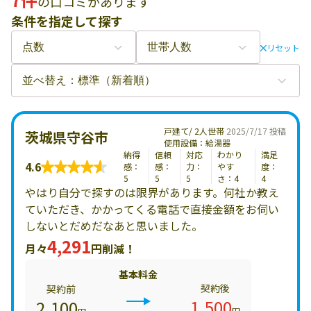
の口コミがあります
条件を指定して探す
リセット
戸建て/ 2人世帯
2025/7/17 投稿
茨城県守谷市
使用設備：給湯器
納得
信頼
対応
わかり
満足
4.6
感：
感：
力：
やす
度：
5
5
5
さ：4
4
やはり自分で探すのは限界があります。何社か教え
ていただき、かかってくる電話で直接金額をお伺い
しないとだめだなあと思いました。
4,291
月々
円削減！
基本料金
契約後
契約前
1,500
2,100
円