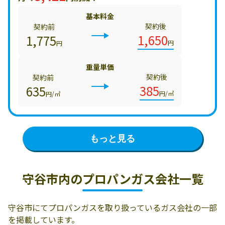
基本料金
契約後
契約前
1,650
1,775
円
円
重量単価
契約後
契約前
385
635
円/㎥
円/㎥
もっと見る
守谷市内の
プロパンガス会社一覧
守谷市にてプロパンガスを取り扱っているガス会社の一部
を掲載しています。