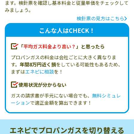
ます。検針票を確認し基本料金と従量単価をチェックして
みましょう。
検針票の見方はこちら
こんな人はCHECK！
「
平均ガス料金より高い？
」と思ったら
プロパンガスの料金は会社ごとに大きく異なりま
す。
年間8万円近く損
をしている可能性もあるため、
まずは
エネピに相談
を！
使用状況が分からない
ガスの請求書が手元にない場合でも、
無料シミュレ
ーション
で適正金額を算出できます！
エネピでプロパンガスを
切り替える