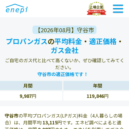
【2026年08月】守谷市
プロパンガス
の
平均料金
・
適正価格
・
ガス会社
ご自宅のガス代と比べて高くないか、ぜひ確認してみてく
ださい。
守谷市の適正価格です！
月間
年間
9,987
円
119,846
円
守谷市
の平均プロパンガス(LPガス)料金（4人暮らしの場
合）は、月間平均
13,115
円です。エネピ調べによると適