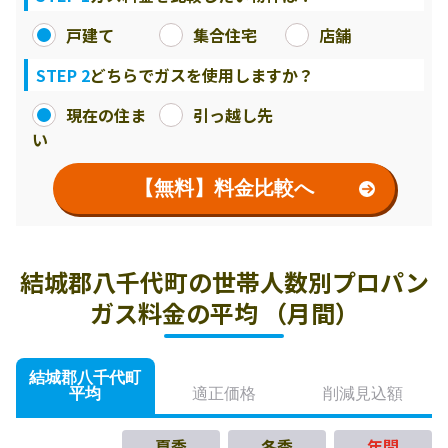
戸建て
集合住宅
店舗
STEP 2
どちらでガスを使用しますか？
現在の住ま
引っ越し先
い
【無料】料金比較へ
結城郡八千代町の世帯人数別プロパン
ガス料金の平均 （月間）
結城郡八千代町
平均
適正価格
削減見込額
夏季
冬季
年間