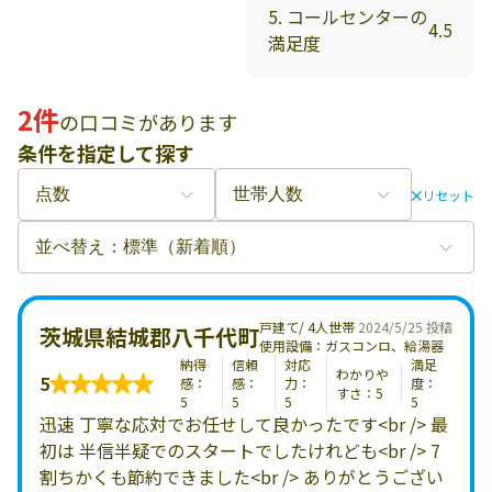
5. コールセンターの
4.5
満足度
2件
の口コミがあります
条件を指定して探す
リセット
戸建て/ 4人世帯
2024/5/25 投稿
茨城県結城郡八千代町
使用設備：ガスコンロ、給湯器
納得
信頼
対応
満足
わかりや
5
感：
感：
力：
度：
すさ：5
5
5
5
5
迅速 丁寧な応対でお任せして良かったです<br /> 最
初は 半信半疑でのスタートでしたけれども<br /> 7
割ちかくも節約できました<br /> ありがとうござい