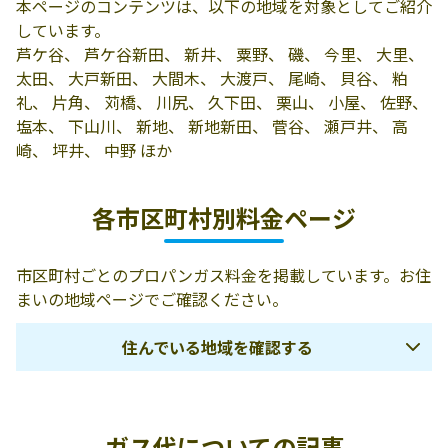
本ページのコンテンツは、以下の地域を対象としてご紹介
料店
村貫166-2
しています。
有限会社高塚石
結城郡八千代町
0296-48-0352
芦ケ谷、 芦ケ谷新田、 新井、 粟野、 磯、 今里、 大里、
油
平塚3515-4
太田、 大戸新田、 大間木、 大渡戸、 尾崎、 貝谷、 粕
礼、 片角、 苅橋、 川尻、 久下田、 栗山、 小屋、 佐野、
有限会社関もん
結城郡八千代町
0296-48-0826
塩本、 下山川、 新地、 新地新田、 菅谷、 瀬戸井、 高
たち
新地585-1
崎、 坪井、 中野 ほか
有限会社為我井
結城郡八千代町
0296-48-1278
商事
佐野810-1
各市区町村別料金ページ
飯村良助商店
結城郡八千代町
0296-48-0055
沼森265-1
市区町村ごとのプロパンガス料金を掲載しています。お住
まいの地域ページでご確認ください。
村井分店
結城郡八千代町
0296-48-0222
平塚88
住んでいる地域を確認する
青木商店
360-0215 結城郡
0296-48-0362
八千代町東蕗田
日立市
高萩市
北茨城市
748
ガス代についての記事
常陸太田市
常陸大宮市
那珂市