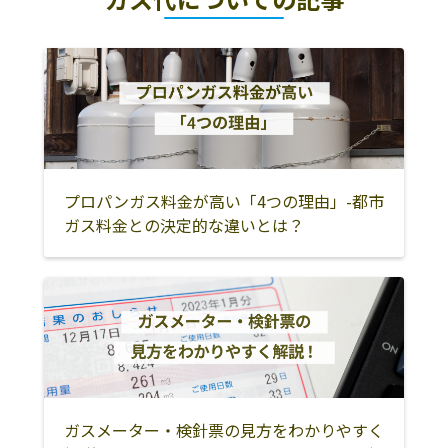
小口商店
結城郡八千代町
0296-48-1756
仁江戸1628-
久慈郡大子町
ひたちなか市
那珂郡東海村
柴商店
結城郡八千代町
0296-48-0524
水戸市
小美玉市
笠間市
大里51
東茨城郡茨城町
東茨城郡城里町
東茨城郡大洗町
黒川商店
結城郡八千代町
0296-48-0622
鹿嶋市
潮来市
神栖市
中野230
行方市
鉾田市
石岡市
プロパンガス料金が高い「4つの理由」-都市
古沢文一商店
結城郡八千代町
0296-48-0056
ガス料金との決定的な違いとは？
川尻817
土浦市
かすみがうら市
つくば市
玉子屋商店
結城郡八千代町
0296-48-0355
つくばみらい市
牛久市
龍ケ崎市
袋356-1
取手市
守谷市
稲敷市
関商店
311-3832 結城郡
0296-48-0776
八千代町新地
稲敷郡美浦村
稲敷郡阿見町
稲敷郡河内町
371-2
北相馬郡利根町
筑西市
下妻市
関根商店
420-0077 結城郡
0296-49-1383
ガスメーター・検針票の見方をわかりやすく
常総市
桜川市
結城市
八千代町今里