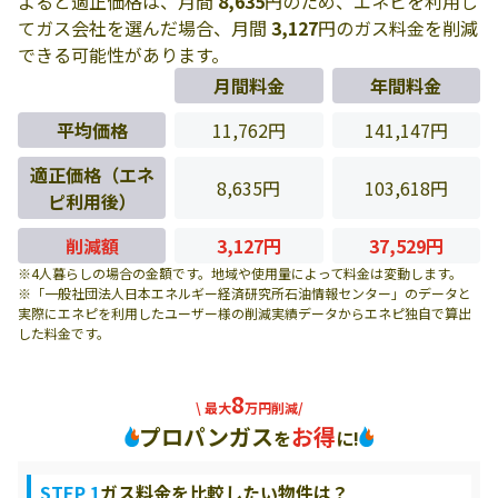
よると適正価格は、月間
8,635
円のため、エネピを利用し
てガス会社を選んだ場合、月間
3,127
円のガス料金を削減
できる可能性があります。
月間料金
年間料金
平均価格
11,762円
141,147円
適正価格（エネ
8,635円
103,618円
ピ利用後）
削減額
3,127円
37,529円
※4人暮らしの場合の金額です。地域や使用量によって料金は変動します。
※「一般社団法人日本エネルギー経済研究所石油情報センター」のデータと
実際にエネピを利用したユーザー様の削減実績データからエネピ独自で算出
した料金です。
8
\ 最大
万円削減/
プロパンガス
お得
を
に!
STEP 1
ガス料金を比較したい物件は？