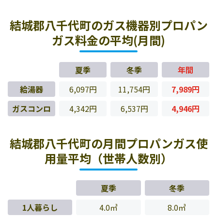
結城郡八千代町のガス機器別プロパン
ガス料金の平均(月間)
夏季
冬季
年間
給湯器
6,097円
11,754円
7,989円
ガスコンロ
4,342円
6,537円
4,946円
結城郡八千代町の月間プロパンガス使
用量平均（世帯人数別）
夏季
冬季
1人暮らし
4.0㎥
8.0㎥