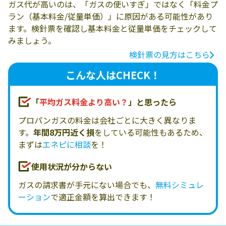
ガス代が高いのは、「ガスの使いすぎ」ではなく「料金プ
ラン（基本料金/従量単価）」に原因がある可能性があり
ます。検針票を確認し基本料金と従量単価をチェックして
みましょう。
検針票の見方はこちら
こんな人はCHECK！
「
平均ガス料金より高い？
」と思ったら
プロパンガスの料金は会社ごとに大きく異なりま
す。
年間8万円近く損
をしている可能性もあるため、
まずは
エネピに相談
を！
使用状況が分からない
ガスの請求書が手元にない場合でも、
無料シミュレ
ーション
で適正金額を算出できます！