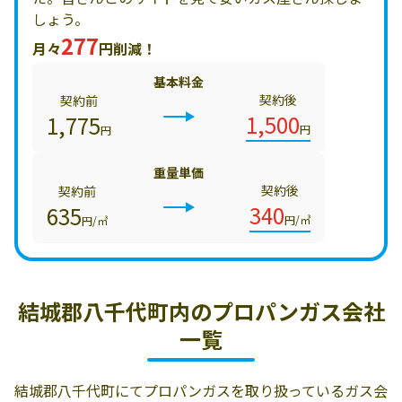
しょう。
277
月々
円削減！
基本料金
契約後
契約前
1,500
1,775
円
円
重量単価
契約後
契約前
340
635
円/㎥
円/㎥
結城郡八千代町内の
プロパンガス会社
一覧
結城郡八千代町にてプロパンガスを取り扱っているガス会