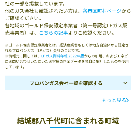
社の一部を掲載しています。
他のガス会社も確認されたい方は、
各市区町村ページ
から
ご確認ください。
各地域のゴールド保安認定事業者（第一号認定LPガス販
売事業者）は、
こちらの記事
よりご確認ください。
※ゴールド保安認定事業者とは、経済産業省もしくは地方自治体から認定さ
れたプロパンガス（LPガス）会社のことです。
※情報元に関しては、
LPガス資料年報 2022年版
からの引用、およびエネピ
にお問い合わせいただいたお客様の料金データを独自に集計したものを使用
しています。
プロパンガス会社一覧を確認する
もっと見る
ガス会社名
所在地
電話番号
有限会社髙木
結城郡八千代町
0296-48-0216
結城郡八千代町に含まれる町域
菅谷1177-9
有限会社大森燃
結城郡八千代町
0296-48-0644