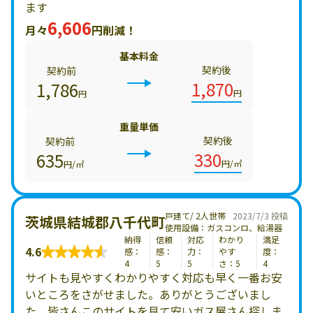
ます
6,606
月々
円削減！
基本料金
契約後
契約前
1,870
1,786
円
円
重量単価
契約後
契約前
330
635
円/㎥
円/㎥
戸建て/ 2人世帯
2023/7/3 投稿
茨城県結城郡八千代町
使用設備：ガスコンロ、給湯器
納得
信頼
対応
わかり
満足
4.6
感：
感：
力：
やす
度：
4
5
5
さ：5
4
サイトも見やすくわかりやすく対応も早く一番お安
いところをさがせました。ありがとうございまし
た。皆さんこのサイトを見て安いガス屋さん探しま