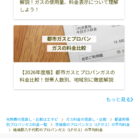
解説！ガスの使用量、料金表示について理解
414-3
しよう！
古河市
坂東市
結城郡八千代町
株式会社賀登屋
結城郡八千代町
0296-48-1538
猿島郡五霞町
猿島郡境町
尾崎64-1
横島商店
結城郡八千代町
0296-48-0100
菅谷896-59
安田商店
結城郡八千代町
0296-48-1218
塩本245-1
【2026年度版】都市ガスとプロパンガスの
たびやプロパン
結城郡八千代町
0296-49-1090
料金比較！世帯人数別、地域別に徹底解説
若56-6
アイ・エス・ガ
結城郡八千代町
0296-30-2277
もっと見る
ステム株式会社
東原1-23
／結城営業所
光熱費の見直し・比較はエネピ
ガス料金の見直し・比較
都道府県
別プロパンガス料金一覧
茨城県のプロパンガス（LPガス）の平均料金
結城郡八千代町のプロパンガス（LPガス）の平均料金