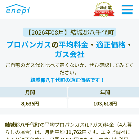
【2026年08月】結城郡八千代町
プロパンガス
の
平均料金
・
適正価格
・
ガス会社
ご自宅のガス代と比べて高くないか、ぜひ確認してみてく
ださい。
結城郡八千代町の適正価格です！
月間
年間
8,635
円
103,618
円
結城郡八千代町
の平均プロパンガス(LPガス)料金（4人暮
らしの場合）は、月間平均
11,762
円です。エネピ調べに