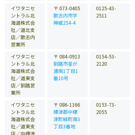
イワタニセ
〒 073-0405
0125-43-
ントラル北
歌志内市字
2511
海道株式会
神威254-4
社／道北支
店／歌志内
営業所
イワタニセ
〒 084-0913
0154-53-
ントラル北
釧路市星が
2120
海道株式会
浦南1丁目1
社／道東支
番10号
店／釧路営
業所
イワタニセ
〒 086-1166
0153-73-
ントラル北
標津郡中標
2055
海道株式会
津町緑町南3
社／道東支
丁目3番地
店／中標津