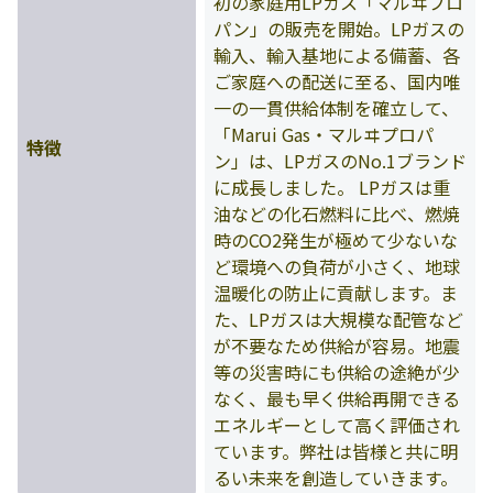
初の家庭用LPガス「マルヰプロ
パン」の販売を開始。LPガスの
輸入、輸入基地による備蓄、各
ご家庭への配送に至る、国内唯
一の一貫供給体制を確立して、
「Marui Gas・マルヰプロパ
特徴
ン」は、LPガスのNo.1ブランド
に成長しました。 LPガスは重
油などの化石燃料に比べ、燃焼
時のCO2発生が極めて少ないな
ど環境への負荷が小さく、地球
温暖化の防止に貢献します。ま
た、LPガスは大規模な配管など
が不要なため供給が容易。地震
等の災害時にも供給の途絶が少
なく、最も早く供給再開できる
エネルギーとして高く評価され
ています。弊社は皆様と共に明
るい未来を創造していきます。