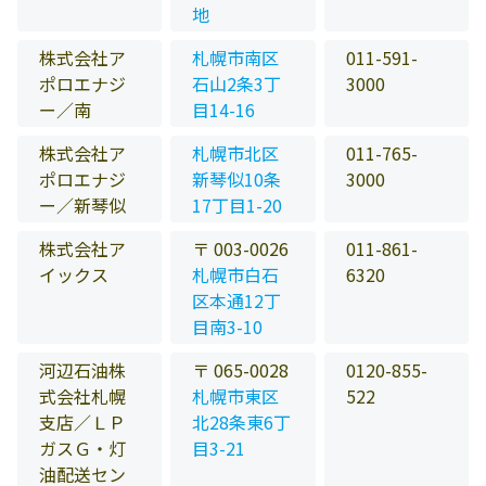
地
株式会社ア
札幌市南区
011-591-
ポロエナジ
石山2条3丁
3000
ー／南
目14-16
株式会社ア
札幌市北区
011-765-
ポロエナジ
新琴似10条
3000
ー／新琴似
17丁目1-20
株式会社ア
〒 003-0026
011-861-
イックス
札幌市白石
6320
区本通12丁
目南3-10
河辺石油株
〒 065-0028
0120-855-
式会社札幌
札幌市東区
522
支店／ＬＰ
北28条東6丁
ガスＧ・灯
目3-21
油配送セン