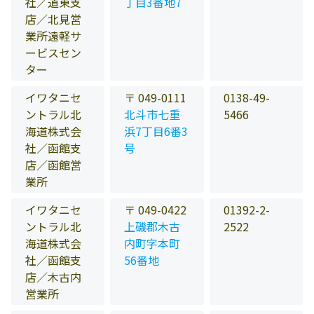
社／道東支
丁目3番地7
店／北見営
業所遠軽サ
ービスセン
ター
イワタニセ
〒 049-0111
0138-49-
ントラル北
北斗市七重
5466
海道株式会
浜7丁目6番3
社／函館支
号
店／函館営
業所
イワタニセ
〒 049-0422
01392-2-
ントラル北
上磯郡木古
2522
海道株式会
内町字本町
社／函館支
56番地
店／木古内
営業所