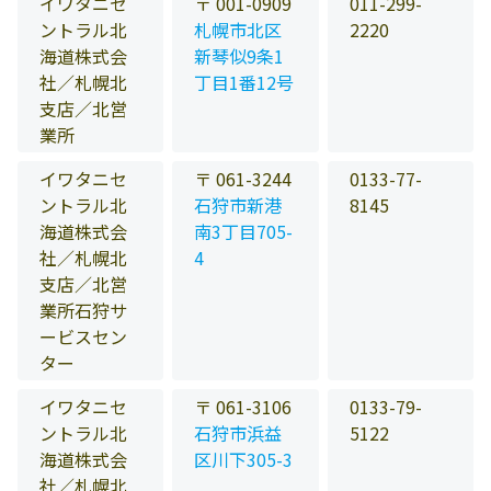
イワタニセ
〒 001-0909
011-299-
ントラル北
札幌市北区
2220
海道株式会
新琴似9条1
社／札幌北
丁目1番12号
支店／北営
業所
イワタニセ
〒 061-3244
0133-77-
ントラル北
石狩市新港
8145
海道株式会
南3丁目705-
社／札幌北
4
支店／北営
業所石狩サ
ービスセン
ター
イワタニセ
〒 061-3106
0133-79-
ントラル北
石狩市浜益
5122
海道株式会
区川下305-3
社／札幌北