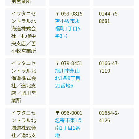
別営業所
イワタニセ
〒 053-0815
0144-75-
ントラル北
苫小牧市永
8681
海道株式会
福町1丁目5
社／札幌中
番3号
央支店／苫
小牧営業所
イワタニセ
〒 079-8451
0166-47-
ントラル北
旭川市永山
7110
海道株式会
北1条9丁目
社／道北支
21番地6
店／旭川営
業所
イワタニセ
〒 096-0001
01654-2-
ントラル北
名寄市東1条
4126
海道株式会
南1丁目1番
社／道北支
地