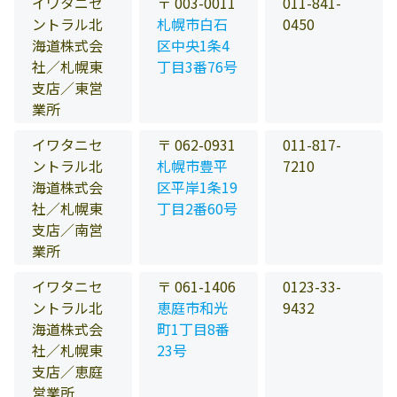
イワタニセ
〒 003-0011
011-841-
ントラル北
札幌市白石
0450
海道株式会
区中央1条4
社／札幌東
丁目3番76号
支店／東営
業所
イワタニセ
〒 062-0931
011-817-
ントラル北
札幌市豊平
7210
海道株式会
区平岸1条19
社／札幌東
丁目2番60号
支店／南営
業所
イワタニセ
〒 061-1406
0123-33-
ントラル北
恵庭市和光
9432
海道株式会
町1丁目8番
社／札幌東
23号
支店／恵庭
営業所