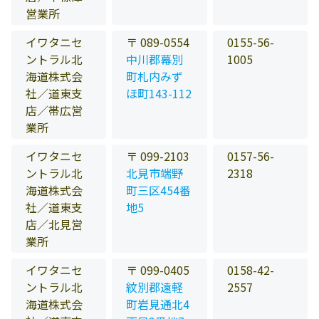
営業所
イワタニセ
〒 089-0554
0155-56-
ントラル北
中川郡幕別
1005
海道株式会
町札内みず
社／道東支
ほ町143-112
店／帯広営
業所
イワタニセ
〒 099-2103
0157-56-
ントラル北
北見市端野
2318
海道株式会
町三区454番
社／道東支
地5
店／北見営
業所
イワタニセ
〒 099-0405
0158-42-
ントラル北
紋別郡遠軽
2557
海道株式会
町岩見通北4