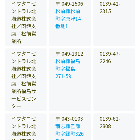
イワタニセ
〒 049-1506
0139-42-
ントラル北
松前郡松前
2315
海道株式会
町字唐津14
社／函館支
番地1
店／松前営
業所
イワタニセ
〒 049-1312
0139-47-
ントラル北
松前郡福島
2246
海道株式会
町字福島
社／函館支
271-59
店／松前営
業所福島サ
ービスセン
ター
イワタニセ
〒 043-0103
0139-62-
ントラル北
爾志郡乙部
2808
海道株式会
町字緑町326