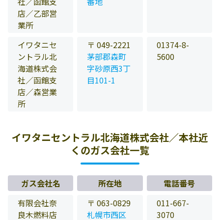
社／函館支
番地
店／乙部営
業所
イワタニセ
〒 049-2221
01374-8-
ントラル北
茅部郡森町
5600
海道株式会
字砂原西3丁
社／函館支
目101-1
店／森営業
所
イワタニセントラル北海道株式会社／本社近
くのガス会社一覧
ガス会社名
所在地
電話番号
有限会社奈
〒 063-0829
011-667-
良木燃料店
札幌市西区
3070