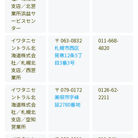
支店／北営
業所浜益サ
ービスセン
ター
イワタニセ
〒 063-0832
011-668-
ントラル北
札幌市西区
4820
海道株式会
発寒12条5丁
社／札幌北
目3番3号
支店／西営
業所
イワタニセ
〒 079-0172
0126-62-
ントラル北
美唄市字峰
2211
海道株式会
延2780番地
社／札幌北
支店／空知
営業所