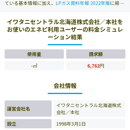
...
...
ている基本情報に加え、
LPガス資料年報 2022年版
に掲載
されている情報を参照しております。また、エネピにお問
い合わせ頂いたお客様の料金データをもとに料金情報など
イワタニセントラル北海道株式会社／本社を
を表示しています。
お使いのエネピ利用ユーザーの料金シミュレ
ーション結果
使用量
請求額
-
㎥
6,762
円
会社情報
イワタニセントラル北海道株式
運営会社名
会社／本社
設立
1998年3月1日