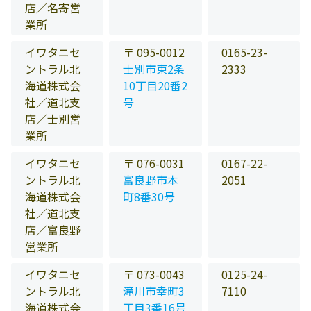
店／名寄営
業所
イワタニセ
〒 095-0012
0165-23-
ントラル北
士別市東2条
2333
海道株式会
10丁目20番2
社／道北支
号
店／士別営
業所
イワタニセ
〒 076-0031
0167-22-
ントラル北
富良野市本
2051
海道株式会
町8番30号
社／道北支
店／富良野
営業所
イワタニセ
〒 073-0043
0125-24-
ントラル北
滝川市幸町3
7110
海道株式会
丁目3番16号