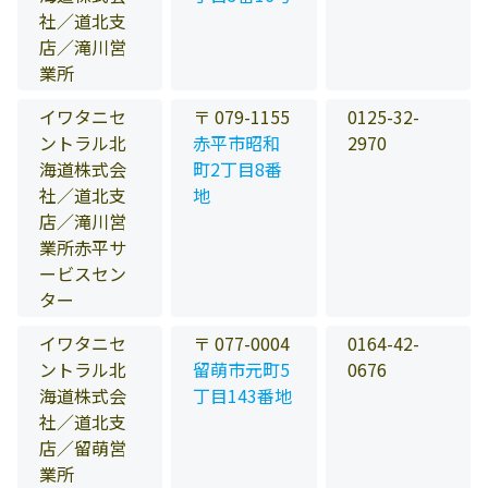
社／道北支
店／滝川営
業所
イワタニセ
〒 079-1155
0125-32-
ントラル北
赤平市昭和
2970
海道株式会
町2丁目8番
社／道北支
地
店／滝川営
業所赤平サ
ービスセン
ター
イワタニセ
〒 077-0004
0164-42-
ントラル北
留萌市元町5
0676
海道株式会
丁目143番地
社／道北支
店／留萌営
業所