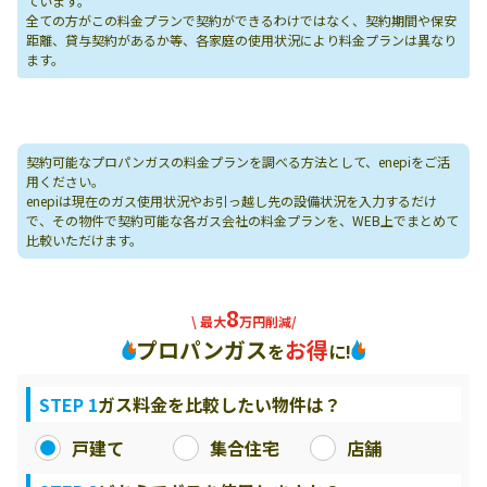
ています。
全ての方がこの料金プランで契約ができるわけではなく、契約期間や保安
距離、貸与契約があるか等、各家庭の使用状況により料金プランは異なり
ます。
契約可能なプロパンガスの料金プランを調べる方法として、enepiをご活
用ください。
enepiは現在のガス使用状況やお引っ越し先の設備状況を入力するだけ
で、その物件で契約可能な各ガス会社の料金プランを、WEB上でまとめて
比較いただけます。
8
\ 最大
万円削減/
プロパンガス
お得
を
に!
STEP 1
ガス料金を比較したい物件は？
戸建て
集合住宅
店舗