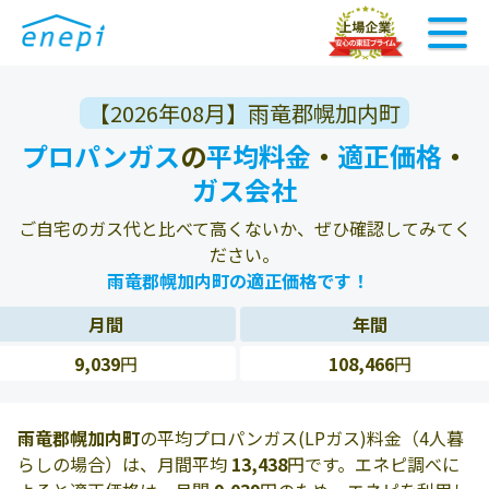
【2026年08月】雨竜郡幌加内町
プロパンガス
の
平均料金
・
適正価格
・
ガス会社
ご自宅のガス代と比べて高くないか、ぜひ確認してみてく
ださい。
雨竜郡幌加内町の適正価格です！
月間
年間
9,039
円
108,466
円
雨竜郡幌加内町
の平均プロパンガス(LPガス)料金（4人暮
らしの場合）は、月間平均
13,438
円です。エネピ調べに