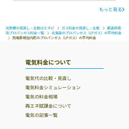
雨竜郡秩父別町
雨竜郡雨竜町
雨竜郡北竜町
もっと見る
雨竜郡沼田町
雨竜郡幌加内町
空知郡南幌町
空知郡奈井江町
空知郡上砂川町
夕張郡由仁町
光熱費の見直し・比較はエネピ
ガス料金の見直し・比較
都道府県
別プロパンガス料金一覧
北海道のプロパンガス（LPガス）の平均料金
夕張郡長沼町
夕張郡栗山町
樺戸郡月形町
雨竜郡幌加内町のプロパンガス（LPガス）の平均料金
樺戸郡浦臼町
樺戸郡新十津川
函館市
町
電気料金について
北斗市
松前郡松前町
松前郡福島町
上磯郡知内町
上磯郡木古内町
亀田郡七飯町
電気代の比較・見直し
電気料金シミュレーション
茅部郡鹿部町
茅部郡森町
山越郡長万部町
電気の料金相場
二海郡八雲町
檜山郡江差町
檜山郡上ノ国町
再エネ賦課金について
檜山郡厚沢部町
爾志郡乙部町
奥尻郡奥尻町
電気の記事一覧
久遠郡せたな町
瀬棚郡今金町
帯広市