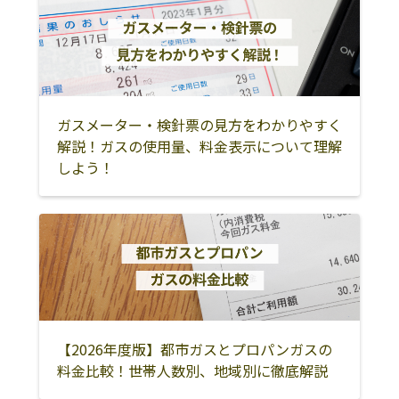
余市郡赤井川村
伊達市
室蘭市
登別市
苫小牧市
虻田郡洞爺湖町
虻田郡豊浦町
有珠郡壮瞥町
白老郡白老町
ガスメーター・検針票の見方をわかりやすく
勇払郡安平町
勇払郡厚真町
勇払郡むかわ町
解説！ガスの使用量、料金表示について理解
しよう！
沙流郡日高町
沙流郡平取町
新冠郡新冠町
日高郡新ひだか
浦河郡浦河町
様似郡様似町
町
幌泉郡えりも町
深川市
芦別市
滝川市
赤平市
砂川市
歌志内市
美唄市
三笠市
【2026年度版】都市ガスとプロパンガスの
岩見沢市
夕張市
雨竜郡妹背牛町
料金比較！世帯人数別、地域別に徹底解説