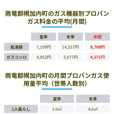
雨竜郡幌加内町のガス機器別プロパン
ガス料金の平均(月間)
夏季
冬季
年間
給湯器
7,109円
14,537円
9,769円
ガスコンロ
4,952円
5,077円
4,571円
雨竜郡幌加内町の月間プロパンガス使
用量平均（世帯人数別）
夏季
冬季
1人暮らし
3.0㎥
4.0㎥