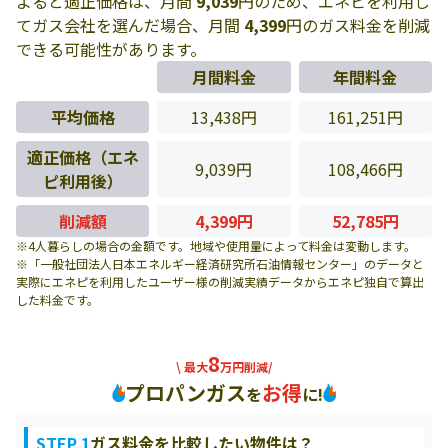
よると適正価格は、月間
9,039
円のため、エネピを利用し
てガス会社を選んだ場合、月間
4,399
円のガス料金を削減
できる可能性があります。
月間料金
年間料金
平均価格
13,438円
161,251円
適正価格（エネ
9,039円
108,466円
ピ利用後）
削減額
4,399円
52,785円
※4人暮らしの場合の金額です。地域や使用量によって料金は変動します。
※「一般社団法人日本エネルギー経済研究所石油情報センター」のデータと
実際にエネピを利用したユーザー様の削減実績データからエネピ独自で算出
した料金です。
8
\ 最大
万円削減/
プロパンガス
お得
を
に!
STEP 1
ガス料金を比較したい物件は？