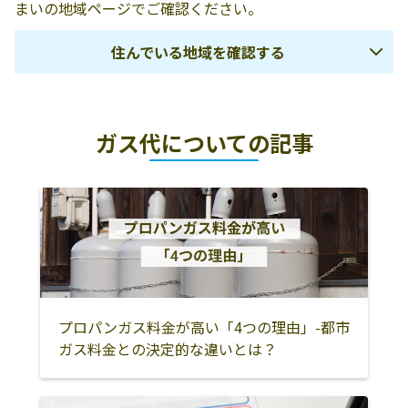
まいの地域ページでご確認ください。
住んでいる地域を確認する
札幌市
江別市
恵庭市
ガス代についての記事
千歳市
北広島市
石狩市
石狩郡当別町
石狩郡新篠津村
小樽市
島牧郡島牧村
寿都郡寿都町
寿都郡黒松内町
磯谷郡蘭越町
虻田郡ニセコ町
虻田郡真狩村
虻田郡留寿都村
虻田郡喜茂別町
虻田郡京極町
虻田郡倶知安町
岩内郡共和町
岩内郡岩内町
プロパンガス料金が高い「4つの理由」-都市
ガス料金との決定的な違いとは？
古宇郡泊村
古宇郡神恵内村
積丹郡積丹町
古平郡古平町
余市郡仁木町
余市郡余市町