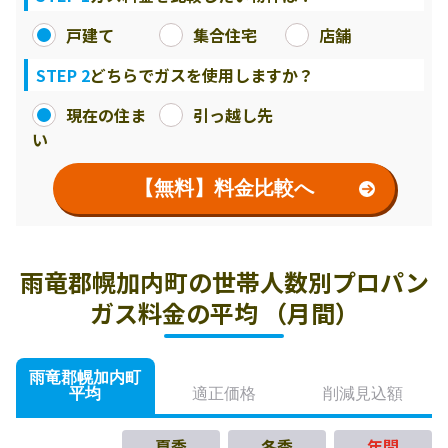
戸建て
集合住宅
店舗
STEP 2
どちらでガスを使用しますか？
現在の住ま
引っ越し先
い
【無料】料金比較へ
雨竜郡幌加内町の世帯人数別プロパン
ガス料金の平均 （月間）
雨竜郡幌加内町
平均
適正価格
削減見込額
夏季
冬季
年間