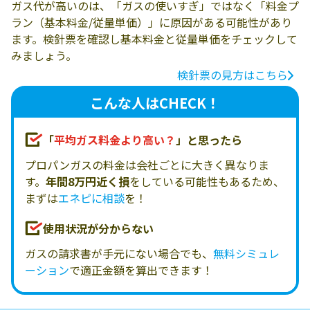
ガス代が高いのは、「ガスの使いすぎ」ではなく「料金プ
ラン（基本料金/従量単価）」に原因がある可能性があり
ます。検針票を確認し基本料金と従量単価をチェックして
みましょう。
検針票の見方はこちら
こんな人はCHECK！
「
平均ガス料金より高い？
」と思ったら
プロパンガスの料金は会社ごとに大きく異なりま
す。
年間8万円近く損
をしている可能性もあるため、
まずは
エネピに相談
を！
使用状況が分からない
ガスの請求書が手元にない場合でも、
無料シミュレ
ーション
で適正金額を算出できます！