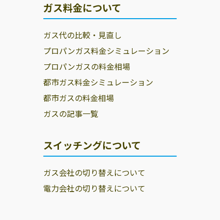
ガス料金について
河東郡音更町
河東郡士幌町
河東郡上士幌町
河東郡鹿追町
上川郡新得町
上川郡清水町
ガス代の比較・見直し
河西郡芽室町
河西郡中札内村
河西郡更別村
プロパンガス料金シミュレーション
プロパンガスの料金相場
広尾郡大樹町
広尾郡広尾町
中川郡幕別町
都市ガス料金シミュレーション
中川郡池田町
中川郡豊頃町
中川郡本別町
都市ガスの料金相場
足寄郡足寄町
足寄郡陸別町
十勝郡浦幌町
ガスの記事一覧
釧路市
根室市
釧路郡釧路町
スイッチングについて
厚岸郡厚岸町
厚岸郡浜中町
川上郡標茶町
川上郡弟子屈町
阿寒郡鶴居村
白糠郡白糠町
ガス会社の切り替えについて
野付郡別海町
標津郡中標津町
標津郡標津町
電力会社の切り替えについて
目梨郡羅臼町
網走市
北見市