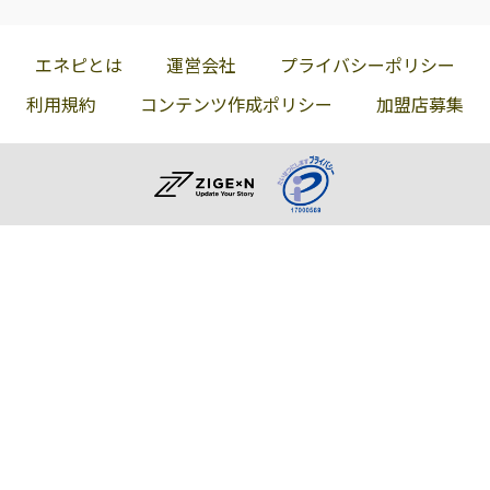
紋別市
網走郡大空町
網走郡美幌町
網走郡津別町
斜里郡斜里町
斜里郡清里町
エネピとは
運営会社
プライバシーポリシー
斜里郡小清水町
常呂郡訓子府町
常呂郡置戸町
利用規約
コンテンツ作成ポリシー
加盟店募集
常呂郡佐呂間町
紋別郡遠軽町
紋別郡湧別町
紋別郡滝上町
紋別郡興部町
紋別郡西興部村
紋別郡雄武町
名寄市
士別市
旭川市
富良野市
上川郡鷹栖町
上川郡東神楽町
上川郡当麻町
上川郡比布町
上川郡愛別町
上川郡上川町
上川郡東川町
上川郡美瑛町
上川郡和寒町
上川郡剣淵町
上川郡下川町
勇払郡占冠村
空知郡上富良野
町