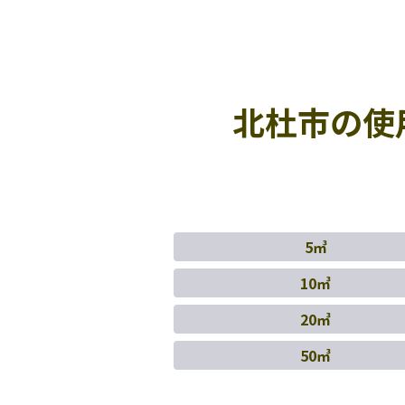
北杜市の使
5㎥
10㎥
20㎥
50㎥