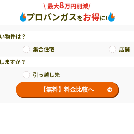
8
\ 最大
万円削減/
プロパンガス
お得
を
に!
い物件は？
集合住宅
店舗
しますか？
引っ越し先
【無料】料金比較へ