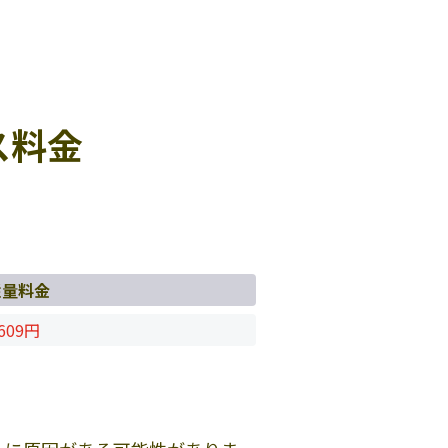
ス料金
従量料金
609円