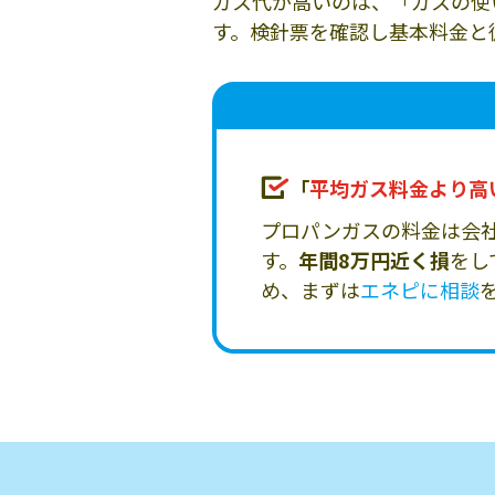
ガス代が高いのは、「ガスの使
す。検針票を確認し基本料金と
「
平均ガス料金より高
プロパンガスの料金は会
す。
年間8万円近く損
をし
め、まずは
エネピに相談