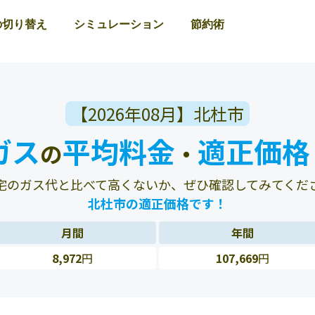
の切り替え
シミュレーション
節約術
【2026年08月】北杜市
ガス
平均料金
適正価格
の
・
宅のガス代と比べて高くないか、ぜひ確認してみてくだ
北杜市の適正価格です！
月間
年間
8,972
円
107,669
円