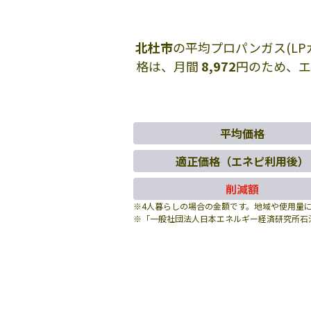
北杜市
の平均プロパンガス(L
格は、月間
8,972
円のため、
平均価格
適正価格（エネピ利用後）
削減額
※4人暮らしの場合の金額です。地域や使用量
※「一般社団法人日本エネルギー経済研究所石