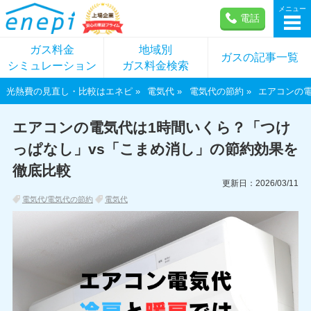
メニュー
電話
ガス料金
地域別
ガスの記事一覧
シミュレーション
ガス料金検索
光熱費の見直し・比較はエネピ
電気代
電気代の節約
エアコンの電
エアコンの電気代は1時間いくら？「つけ
っぱなし」vs「こまめ消し」の節約効果を
徹底比較
更新日：2026/03/11
電気代/電気代の節約
電気代