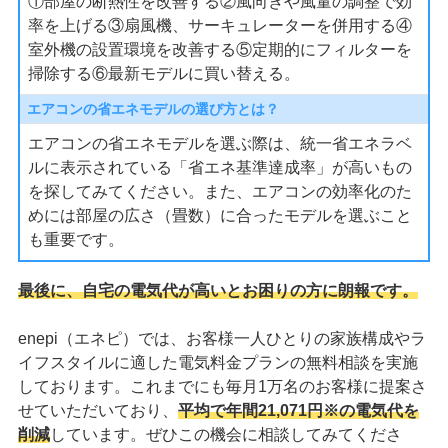
①部屋の断熱性を改善する②風向きや風量の調整で効
率を上げる③扇風機、サーキュレーターを併用する④
室外機の設置環境を改善する⑤定期的にフィルターを
掃除する⑥最新モデルに買い替える。
エアコンの省エネモデルの選び方とは？
エアコンの省エネモデルを選ぶ際は、統一省エネラベ
ルに表示されている「省エネ基準達成率」が高いもの
を探してみてください。また、エアコンの効率化のた
めには部屋の広さ（畳数）に合ったモデルを選ぶこと
も重要です。
最後に、自宅の電気代が高いとお困りの方に朗報です。
enepi（エネピ）では、お客様一人ひとりの家族構成やラ
イフスタイルに適した電気料金プランの無料相談を実施
しております。これまでにも毎月1万名のお客様に提案さ
せていただいており、
平均で年間21,071円※の電気代を
削減
しています。ぜひこの機会に相談してみてくださ