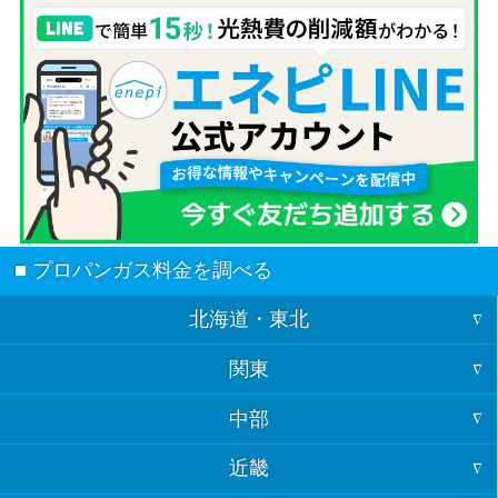
■ プロパンガス料金を調べる
北海道・東北
関東
北海道
中部
東京
青森
近畿
福井
神奈川
岩手