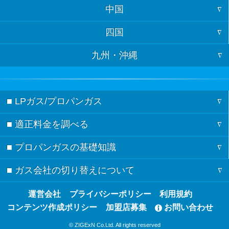
中国
大阪
石川
埼玉
宮城
四国
山口
京都
富山
千葉
秋田
九州・沖縄
徳島
島根
兵庫
岐阜
茨城
山形
福岡
香川
鳥取
奈良
長野
栃木
福島
■ LPガス/プロパンガス
佐賀
愛媛
広島
三重
新潟
群馬
■ 適正料金を調べる
ガスの記事一覧
長崎
高知
岡山
滋賀
愛知
■ プロパンガスの基礎知識
料金シミュレーション
節約術
熊本
和歌山
静岡
■ ガス会社の切り替えについて
検針票の見方
都道府県別の料金相場
ガスの基礎知識
大分
山梨
ガス会社の切り替え方
運営会社
プライバシーポリシー
利用規約
都市ガスとプロパンガスの違い
ガス会社の契約・見積もり
宮崎
コンテンツ作成ポリシー
加盟店募集
お問い合わせ
ガス会社の切り替えのQ&A
プロパンガスのメリット・デメリット
鹿児島
© ZIGExN Co.Ltd. All rights reserved