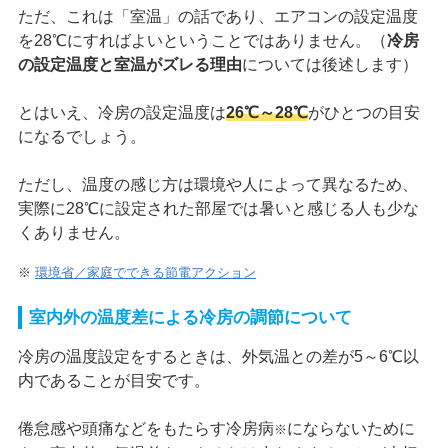
ただ、これは「室温」の話であり、エアコンの設定温度
を28℃にすればよいということではありません。（
冷房
の設定温度と室温がズレる理由
については後述します）
とはいえ、冷房の設定温度は
26℃～28℃
がひとつの目安
になるでしょう。
ただし、温度の感じ方は環境や人によって異なるため、
実際に28℃に設定された部屋では暑いと感じる人も少な
くありません。
※
環境省／家庭でできる節電アクション
室内外の温度差による冷房の調節について
冷房の温度設定をするときは、外気温との差が5～6℃以
内であることが目安です。
倦怠感や頭痛などをもたらす冷房病
にならないために
※