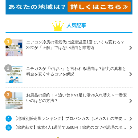
人気記事
エアコン冷房の電気代は設定温度1度でいくら変わる？
28℃が「正解」ではない理由と節電術
ニチガスが「やばい」と言われる理由は？評判の真相と
料金を安くするコツを解説
お風呂の節約！＜追い焚きvs足し湯vs入れ替え＞一番安
いのはどの方法？
【地域別販売量ランキング】プロパンガス（LPガス）の主要ガ
ス会社一覧
【節約献立】家族4人1週間で3500円！節約のコツや調理のポイ
ントも紹介