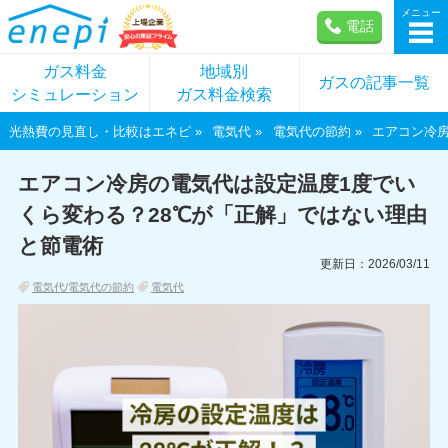
メニュー
電話
ガス料金
地域別
ガスの記事一覧
シミュレーション
ガス料金検索
光熱費の見直し・比較はエネピ
電気代
電気代の節約
エアコン冷房
エアコン冷房の電気代は設定温度1度でい
くら変わる？28℃が「正解」ではない理由
と節電術
更新日：2026/03/11
電気代/電気代の節約
電気代