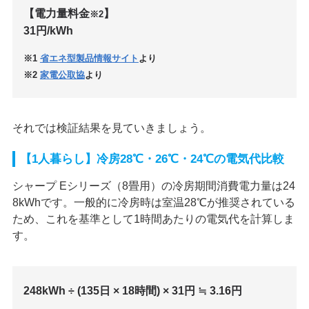
【電力量料金
】
※2
31円/kWh
※1
省エネ型製品情報サイト
より
※2
家電公取協
より
それでは検証結果を見ていきましょう。
【1人暮らし】冷房28℃・26℃・24℃の電気代比較
シャープ Eシリーズ（8畳用）の冷房期間消費電力量は24
8kWhです。一般的に冷房時は室温28℃が推奨されている
ため、これを基準として1時間あたりの電気代を計算しま
す。
248kWh ÷ (135日 × 18時間) × 31円 ≒ 3.16円