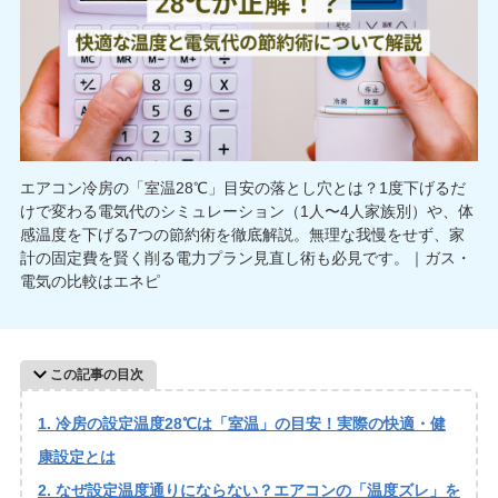
エアコン冷房の「室温28℃」目安の落とし穴とは？1度下げるだ
けで変わる電気代のシミュレーション（1人〜4人家族別）や、体
感温度を下げる7つの節約術を徹底解説。無理な我慢をせず、家
計の固定費を賢く削る電力プラン見直し術も必見です。｜ガス・
電気の比較はエネピ
この記事の目次
冷房の設定温度28℃は「室温」の目安！実際の快適・健
康設定とは
なぜ設定温度通りにならない？エアコンの「温度ズレ」を