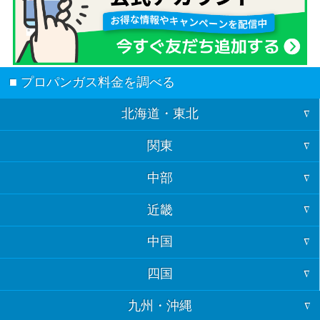
■ プロパンガス料金を調べる
北海道・東北
関東
北海道
中部
東京
青森
近畿
福井
神奈川
岩手
中国
大阪
石川
埼玉
宮城
四国
山口
京都
富山
千葉
秋田
九州・沖縄
徳島
島根
兵庫
岐阜
茨城
山形