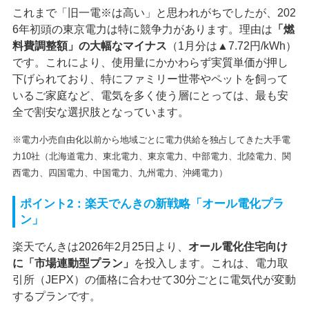
これまで「旧一電※は高い」と思われがちでしたが、202
6年初頭の東京電力は特に競争力があります。理由は
「燃
料費調整額」の大幅なマイナス
（1月分は▲7.72円/kWh）
です。これにより、使用量にかかわらず実質単価が押し
下げられており、特にファミリー世帯やペットを飼って
いるご家庭など、電気を多く使う層にとっては、最も安
全で割安な選択肢となっています。
※電力小売自由化以前から地域ごとに電力供給を独占してきた大手電
力10社（北海道電力、東北電力、東京電力、中部電力、北陸電力、関
西電力、四国電力、中国電力、九州電力、沖縄電力）
ポイント2：楽天でんきの新戦略「オール電化プラ
ン」
楽天でんきは2026年2月25日より、
オール電化住宅向け
に「市場連動型プラン」
を投入します。これは、電力取
引所（JEPX）の価格に合わせて30分ごとに電気代が変動
するプランです。