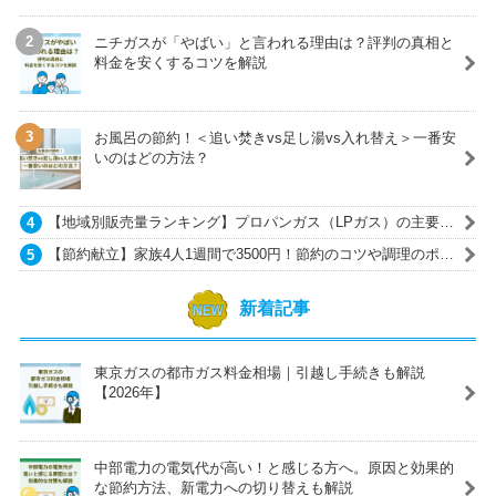
ニチガスが「やばい」と言われる理由は？評判の真相と
料金を安くするコツを解説
お風呂の節約！＜追い焚きvs足し湯vs入れ替え＞一番安
いのはどの方法？
【地域別販売量ランキング】プロパンガス（LPガス）の主要ガ
ス会社一覧
【節約献立】家族4人1週間で3500円！節約のコツや調理のポイ
ントも紹介
新着記事
東京ガスの都市ガス料金相場｜引越し手続きも解説
【2026年】
中部電力の電気代が高い！と感じる方へ。原因と効果的
な節約方法、新電力への切り替えも解説