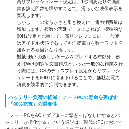
高リフレッシュレート設定は、1秒間あたりの画面
書き換え回数を増やすことで、滑らかな映像表示を
実現します。
しかし、この滑らかさと引き換えに、電力消費量は
増加します。複数の実測データによれば、標準的な
60Hz設定と比較して、高リフレッシュレート設定
はアイドル状態であっても消費電力を数十ワット増
加させる要因となり得ます。
対策
: 動きの激しいゲームをプレイする時以外、例
えばWeb閲覧や文書作成といった一般的な作業を行
う際には、OSのディスプレイ設定からリフレッシ
ュレートを60Hzに引き下げることで、無駄な電力
消費を効果的に抑制できます。
バッテリー負荷の軽減：ノートPCの寿命を延ばす
「80%充電」の重要性
「ノートPCをACアダプターに繋ぎっぱなしにするとバ
ッテリーが劣化する」という通説は、現代のPCにおいて