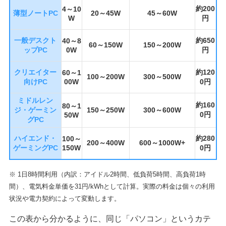
約200
4～10
薄型ノートPC
20～45W
45～60W
W
円
一般デスクト
約650
40～8
60～150W
150～200W
ップPC
0W
円
クリエイター
約120
60～1
100～200W
300～500W
向けPC
00W
0円
ミドルレン
約160
80～1
ジ・ゲーミン
150～250W
300～600W
0円
50W
グPC
ハイエンド・
約280
100～
200～400W
600～1000W+
ゲーミングPC
150W
0円
※ 1日8時間利用（内訳：アイドル2時間、低負荷5時間、高負荷1時
間）、電気料金単価を31円/kWhとして計算。実際の料金は個々の利用
状況や電力契約によって変動します。
この表から分かるように、同じ「パソコン」というカテ