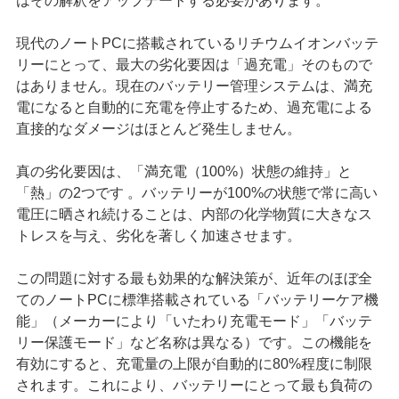
はその解釈をアップデートする必要があります。
現代のノートPCに搭載されているリチウムイオンバッテ
リーにとって、最大の劣化要因は「過充電」そのもので
はありません。現在のバッテリー管理システムは、満充
電になると自動的に充電を停止するため、過充電による
直接的なダメージはほとんど発生しません。
真の劣化要因は、「満充電（100%）状態の維持」と
「熱」の2つです 。バッテリーが100%の状態で常に高い
電圧に晒され続けることは、内部の化学物質に大きなス
トレスを与え、劣化を著しく加速させます。
この問題に対する最も効果的な解決策が、近年のほぼ全
てのノートPCに標準搭載されている「バッテリーケア機
能」（メーカーにより「いたわり充電モード」「バッテ
リー保護モード」など名称は異なる）です。この機能を
有効にすると、充電量の上限が自動的に80%程度に制限
されます。これにより、バッテリーにとって最も負荷の