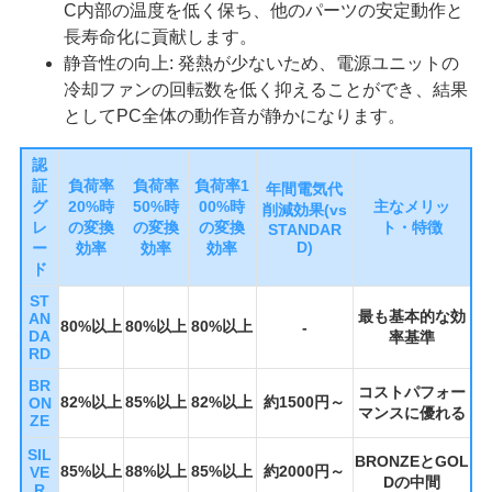
C内部の温度を低く保ち、他のパーツの安定動作と
長寿命化に貢献します。
静音性の向上: 発熱が少ないため、電源ユニットの
冷却ファンの回転数を低く抑えることができ、結果
としてPC全体の動作音が静かになります。
認
証
負荷率
負荷率
負荷率1
年間電気代
グ
20%時
50%時
00%時
主なメリッ
削減効果(vs
レ
の変換
の変換
の変換
ト・特徴
STANDAR
D)
ー
効率
効率
効率
ド
ST
最も基本的な効
AN
80%以上
80%以上
80%以上
-
DA
率基準
RD
BR
コストパフォー
82%以上
85%以上
82%以上
約1500円～
ON
マンスに優れる
ZE
SIL
BRONZEとGOL
85%以上
88%以上
85%以上
約2000円～
VE
Dの中間
R