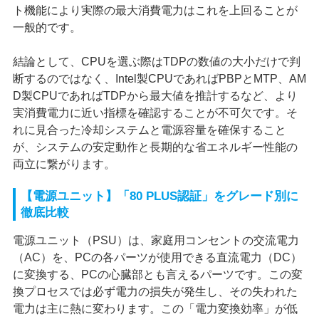
ト機能により実際の最大消費電力はこれを上回ることが
一般的です。
結論として、CPUを選ぶ際はTDPの数値の大小だけで判
断するのではなく、Intel製CPUであればPBPとMTP、AM
D製CPUであればTDPから最大値を推計するなど、より
実消費電力に近い指標を確認することが不可欠です。そ
れに見合った冷却システムと電源容量を確保すること
が、システムの安定動作と長期的な省エネルギー性能の
両立に繋がります。
【電源ユニット】「80 PLUS認証」をグレード別に
徹底比較
電源ユニット（PSU）は、家庭用コンセントの交流電力
（AC）を、PCの各パーツが使用できる直流電力（DC）
に変換する、PCの心臓部とも言えるパーツです。この変
換プロセスでは必ず電力の損失が発生し、その失われた
電力は主に熱に変わります。この「電力変換効率」が低