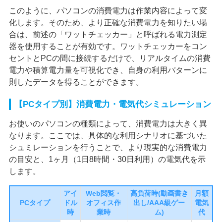
このように、パソコンの消費電力は作業内容によって変
化します。そのため、より正確な消費電力を知りたい場
合は、前述の「ワットチェッカー」と呼ばれる電力測定
器を使用することが有効です。ワットチェッカーをコン
セントとPCの間に接続するだけで、リアルタイムの消費
電力や積算電力量を可視化でき、自身の利用パターンに
則したデータを得ることができます。
【PCタイプ別】消費電力・電気代シミュレーション
お使いのパソコンの種類によって、消費電力は大きく異
なります。ここでは、具体的な利用シナリオに基づいた
シュミレーションを行うことで、より現実的な消費電力
の目安と、1ヶ月（1日8時間・30日利用）の電気代を示
します。
アイ
Web閲覧・
高負荷時(動画書き
月額
PCタイプ
ドル
オフィス作
出し/AAA級ゲー
電気
時
業時
ム)
代