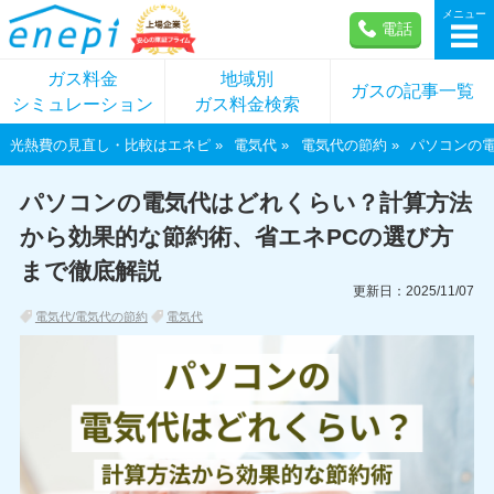
メニュー
電話
ガス料金
地域別
ガスの記事一覧
シミュレーション
ガス料金検索
光熱費の見直し・比較はエネピ
電気代
電気代の節約
パソコンの
パソコンの電気代はどれくらい？計算方法
から効果的な節約術、省エネPCの選び方
まで徹底解説
更新日：2025/11/07
電気代/電気代の節約
電気代