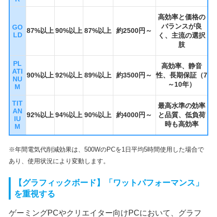
高効率と価格の
バランスが良
GO
87%以上
90%以上
87%以上
約2500円～
LD
く、主流の選択
肢
PL
高効率、静音
ATI
90%以上
92%以上
89%以上
約3500円～
性、長期保証（7
NU
～10年）
M
TIT
最高水準の効率
AN
92%以上
94%以上
90%以上
約4000円～
と品質、低負荷
IU
時も高効率
M
※年間電気代削減効果は、500WのPCを1日平均5時間使用した場合で
あり、使用状況により変動します。
【グラフィックボード】「ワットパフォーマンス」
を重視する
ゲーミングPCやクリエイター向けPCにおいて、グラフ