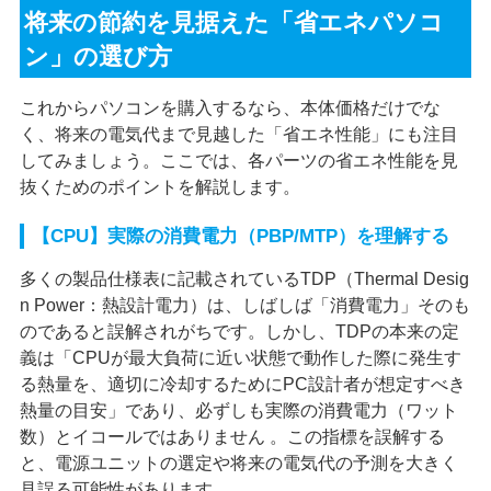
将来の節約を見据えた「省エネパソコ
ン」の選び方
これからパソコンを購入するなら、本体価格だけでな
く、将来の電気代まで見越した「省エネ性能」にも注目
してみましょう。ここでは、各パーツの省エネ性能を見
抜くためのポイントを解説します。
【CPU】実際の消費電力（PBP/MTP）を理解する
多くの製品仕様表に記載されているTDP（Thermal Desig
n Power：熱設計電力）は、しばしば「消費電力」そのも
のであると誤解されがちです。しかし、TDPの本来の定
義は「CPUが最大負荷に近い状態で動作した際に発生す
る熱量を、適切に冷却するためにPC設計者が想定すべき
熱量の目安」であり、必ずしも実際の消費電力（ワット
数）とイコールではありません 。この指標を誤解する
と、電源ユニットの選定や将来の電気代の予測を大きく
見誤る可能性があります。