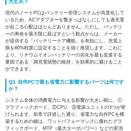
大丈夫？
現代のノートPCはバッテリー管理システムが高度化して
いるため、ACアダプターを繋ぎっぱなしにしても過充電
が起こる心配はほとんどありません。ただし、バッテリ
ーの寿命を最大限に延ばすという観点からは、メーカー
が提供する「バッテリーケア機能」を有効にし、充電上
限を80%程度に設定することを強く推奨します。これに
より、リチウムイオンバッテリーの劣化を最も促進する
要因である「満充電状態の維持」を効果的に避けること
ができます。
Q3. 自作PCで最も省電力に影響するパーツは何です
か？
システム全体の消費電力に与える影響が大きい順に、①
グラフィックボード、②CPU、③電源ユニットの3つが挙
げられます。前章で詳述した通り、省電力な自作PCを構
築するための鍵は、ワットパフォーマンスに優れたグラ
フィックボード、MTP（最大ターボパワー）などの実消