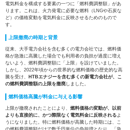
電気料金を構成する要素の一つに「燃料費調整額」があ
ります。これは、火力発電に必要な燃料（LNGや石炭な
ど）の価格変動を電気料金に反映させるためのもので
す。
上限撤廃の時期と背景
従来、大手電力会社を含む多くの電力会社では、燃料価
格が急激に高騰した場合でも利用者の負担が過度に増え
ないよう、燃料費調整額に「上限」を設けていました。
しかし、2022年頃からの世界的な燃料価格の歴史的な高
騰を受け、
HTBエナジーを含む多くの新電力会社が、こ
の燃料費調整額の上限を撤廃
しました。
燃料価格高騰が料金に与える影響
上限が撤廃されたことにより、
燃料価格の変動が、以前
よりも直接的に、かつ際限なく電気料金に反映される
よ
うになりました。特に燃料価格が高騰した時期には、こ
の燃料費調整額だけで数千円単位の負担増となり、「急