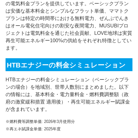
の電気料金プランを提供しています。ベーシックプラン
は安価な基本料金とシンプルなフラット単価、ママトク
プランは特定の時間帯における無料電力、ぜんぶでんき
はオール電化住宅向けの割安な夜間電力、MUSUBIプロ
ジェクトは電気料金を通じた社会貢献、LOVE地球は実質
再生可能エネルギー100%の供給をそれぞれ特徴としてい
ます。
HTBエナジーの料金シミュレーション
HTBエナジーの料金シミュレーション（ベーシックプラ
ンの場合）を地域別、世帯人数別にまとめました。以下
の情報には、基本料金・電力量料金・燃料費調整額（政
府の激変緩和措置 適用後）・再生可能エネルギー賦課金
が含まれています。
※燃料費等調整単価: 2026年3月使用分
※再エネ賦課金単価: 2025年度