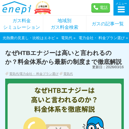
メニュー
電話
ガス料金
地域別
ガスの記事一覧
シミュレーション
ガス料金検索
光熱費の見直し・比較はエネピ
電気代
電力会社・ 料金プラン選び
なぜHTBエナジーは高いと言われるの
か？料金体系から最新の制度まで徹底解説
更新日：2026/03/16
電気代/電力会社・ 料金プラン選び
電気代