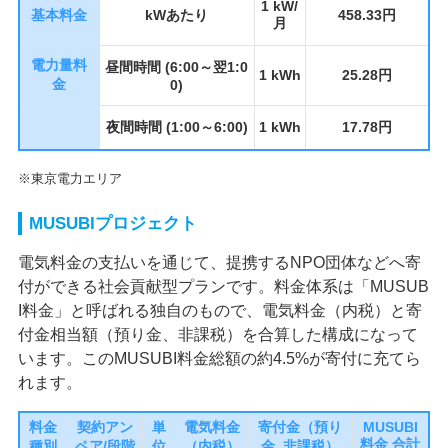
1 kW/
基本料金
kWあたり
458.33円
月
電力量料
昼間時間 (6:00～翌1:0
1 kWh
25.28円
金
0)
夜間時間 (1:00～6:00)
1 kWh
17.78円
※東京電力エリア
MUSUBIプロジェクト
電気料金の支払いを通じて、提携するNPO団体などへ寄
付ができる社会貢献型プランです。料金体系は「MUSUB
I料金」と呼ばれる独自のもので、電気料金（内税）と寄
付金相当額（預り金、非課税）を合算した構成になって
います。このMUSUBI料金総額の約4.5%が寄付に充てら
れます。
料金
契約アン
単
電気料金
寄付金（預り
MUSUBI
料金 合計
種別
ペア/段階
位
（内税）
金, 非課税）