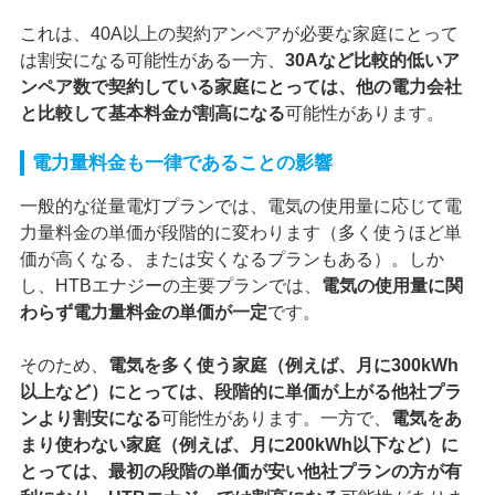
これは、40A以上の契約アンペアが必要な家庭にとって
は割安になる可能性がある一方、
30Aなど比較的低いア
ンペア数で契約している家庭にとっては、他の電力会社
と比較して基本料金が割高になる
可能性があります。
電力量料金も一律であることの影響
一般的な従量電灯プランでは、電気の使用量に応じて電
力量料金の単価が段階的に変わります（多く使うほど単
価が高くなる、または安くなるプランもある）。しか
し、HTBエナジーの主要プランでは、
電気の使用量に関
わらず電力量料金の単価が一定
です。
そのため、
電気を多く使う家庭（例えば、月に300kWh
以上など）にとっては、段階的に単価が上がる他社プラ
ンより割安になる
可能性があります。一方で、
電気をあ
まり使わない家庭（例えば、月に200kWh以下など）に
とっては、最初の段階の単価が安い他社プランの方が有