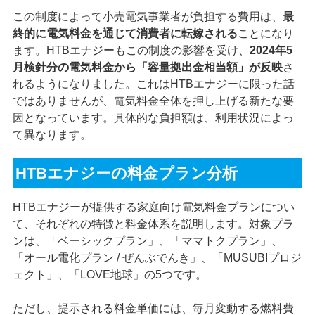
この制度によって小売電気事業者が負担する費用は、
最
終的に電気料金を通じて消費者に転嫁される
ことになり
ます。HTBエナジーもこの制度の影響を受け、
2024年5
月検針分の電気料金から「容量拠出金相当額」が反映
さ
れるようになりました。これはHTBエナジーに限った話
ではありませんが、電気料金全体を押し上げる新たな要
因となっています。具体的な負担額は、利用状況によっ
て異なります。
HTBエナジーの料金プラン分析
HTBエナジーが提供する家庭向け電気料金プランについ
て、それぞれの特徴と料金体系を説明します。対象プラ
ンは、「ベーシックプラン」、「ママトクプラン」、
「オール電化プラン / ぜんぶでんき」、「MUSUBIプロジ
ェクト」、「LOVE地球」の5つです。
ただし、提示される料金単価には、毎月変動する燃料費