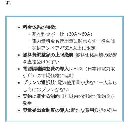
す。
料金体系の特徴
:
・基本料金が一律（30A〜60A）
・電力量料金も使用量に関わらず一律単価
・契約アンペアが30A以上に限定
燃料費調整額の上限撤廃
: 燃料価格高騰の影響
を直接受けやすい
電源調達調整費の導入
: JEPX（日本卸電力取
引所）の市場価格に連動
プランの選択肢
: 電気使用量が少ない一人暮ら
し向けのプランがない
契約に関する制約
: 1年以内の解約で違約金が
発生
容量拠出金制度の導入
: 新たな費用負担の発生