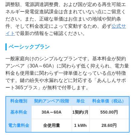
調整額、電源調達調整費、および国が定める再生可能エ
ネルギー発電促進賦課金は含まれていない点にご留意く
ださい。また、正確な単価はお住まいの地域や契約条
件、そして料金改定によって変動するため、必ず
公式サ
イト
で最新の情報をご確認ください。
ベーシックプラン
一般家庭向けのシンプルなプランです。基本料金が契約
アンペア（30A～60A）に関わらず低く抑えられ、電力量
料金も使用量に関わらず一律単価となっている点が特徴
です。鍵の紛失や水漏れなどに対応する「あんしんサポ
ート365プラス」が無料で付帯します。
料金種別
契約アンペア/段階
単位
料金単価（税込）
基本料金
30A～60A
1契約/月
550.00円
電力量料金
全使用量
1 kWh
28.60円