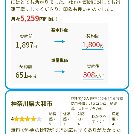
にはとても助かりました。<br /> 質問に対しても迅
速丁寧にしてくださり、印象も良いものでした。
5,259
月々
円削減！
基本料金
契約後
契約前
1,800
1,897
円
円
重量単価
契約後
契約前
308
651
円/㎥
円/㎥
戸建て/ 2人世帯
2024/6/16 投稿
神奈川県大和市
使用設備：ガスコンロ、給湯
器、ストーブその他
納得
信頼
対応
満足
わかりや
4
感：
感：
力：
度：
すさ：4
5
3
4
4
無料で料金の比較ができ対応も早くありがたかった