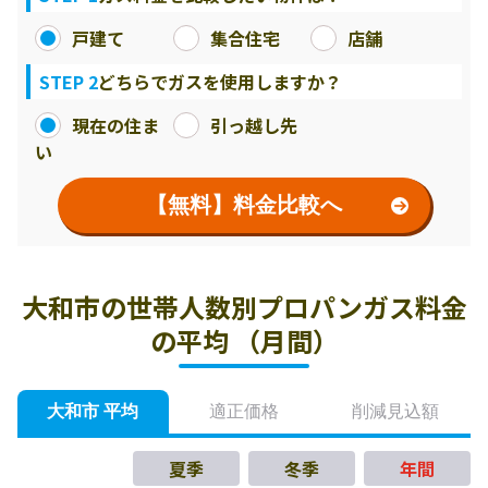
戸建て
集合住宅
店舗
STEP 2
どちらでガスを使用しますか？
現在の住ま
引っ越し先
い
【無料】料金比較へ
大和市の世帯人数別プロパンガス料金
の平均 （月間）
大和市 平均
適正価格
削減見込額
夏季
冬季
年間