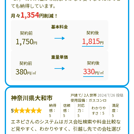
ても納得しています。
1,354
月々
円削減！
基本料金
契約後
契約前
1,815
1,750
円
円
重量単価
契約後
契約前
330
380
円/㎥
円/㎥
戸建て/ 2人世帯
2024/7/26 投稿
神奈川県大和市
使用設備：ガスコンロ
納得
信頼
対応
満足
わかりや
5
感：
感：
力：
度：
すさ：5
5
5
5
5
エネピさんのシステムはガス会社検索や料金比較な
ど見やすく、わかりやすく、引越し先での会社選び