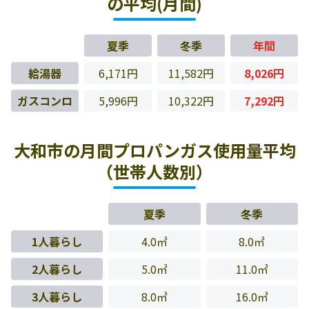
の平均(月間)
夏季
冬季
年間
給湯器
6,171円
11,582円
8,026円
ガスコンロ
5,996円
10,322円
7,292円
大和市の月間プロパンガス使用量平均
（世帯人数別）
夏季
冬季
1人暮らし
4.0㎥
8.0㎥
2人暮らし
5.0㎥
11.0㎥
3人暮らし
8.0㎥
16.0㎥