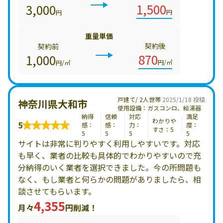
1,500
3,000
円
円
重量単価
契約後
契約前
870
1,000
円/㎥
円/㎥
戸建て/ 2人世帯
2025/1/18 投稿
神奈川県大和市
使用設備：ガスコンロ、給湯器
納得
信頼
対応
満足
わかりや
5
感：
感：
力：
度：
すさ：5
5
5
5
5
サイトは非常に判りやすく利用しやすいです。対応
も早く、業者の比較も具体的でわかりやすいので充
分納得のいく業者を選択できました。今の所問題も
なく、もし業者と何らかの問題がありましたら、相
談させてもらいます。
4,355
月々
円削減！