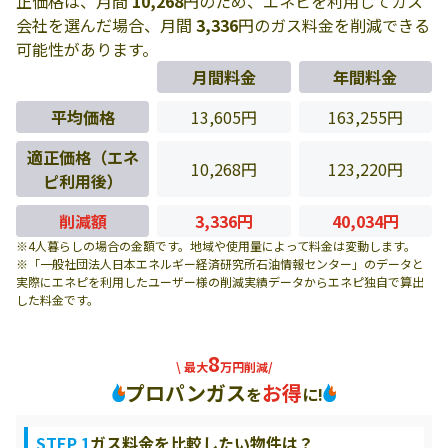
正価格は、月間
10,268
円のため、エネピを利用してガス
会社を選んだ場合、月間
3,336
円のガス料金を削減できる
可能性があります。
月間料金
年間料金
平均価格
13,605円
163,255円
適正価格（エネ
10,268円
123,220円
ピ利用後）
削減額
3,336円
40,034円
※4人暮らしの場合の金額です。地域や使用量によって料金は変動します。
※「一般社団法人日本エネルギー経済研究所石油情報センター」のデータと
実際にエネピを利用したユーザー様の削減実績データからエネピ独自で算出
した料金です。
8
\ 最大
万円削減/
プロパンガス
お得
を
に!
STEP 1
ガス料金を比較したい物件は？