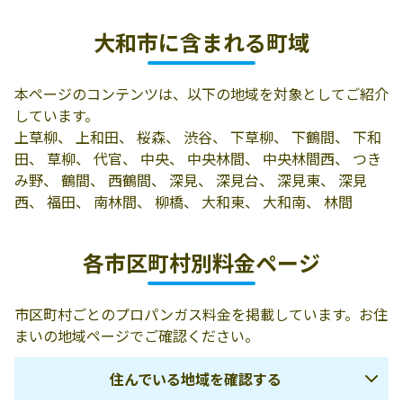
有限会社四葉商
大和市西鶴間2-
046-274-6031
大和市に含まれる町域
会
1-13
有限会社吉野プ
大和市つきみ野
046-274-0150
本ページのコンテンツは、以下の地域を対象としてご紹介
ロパン
2-4-11
しています。
有限会社マルエ
大和市上草柳533
046-261-3866
上草柳、 上和田、 桜森、 渋谷、 下草柳、 下鶴間、 下和
ムプロパン
田、 草柳、 代官、 中央、 中央林間、 中央林間西、 つき
み野、 鶴間、 西鶴間、 深見、 深見台、 深見東、 深見
有限会社シンコ
大和市中央林間
046-274-0635
西、 福田、 南林間、 柳橋、 大和東、 大和南、 林間
ー液化ガス
1-6-2
高下石油ガス商
242-0001 大和市
046-274-0780
各市区町村別料金ページ
会
下鶴間2147
県央ガス協同組
242-0011 大和市
046-263-6684
市区町村ごとのプロパンガス料金を掲載しています。お住
合
深見3929-9
まいの地域ページでご確認ください。
株式会社小林商
大和市上和田944
046-267-3040
住んでいる地域を確認する
事