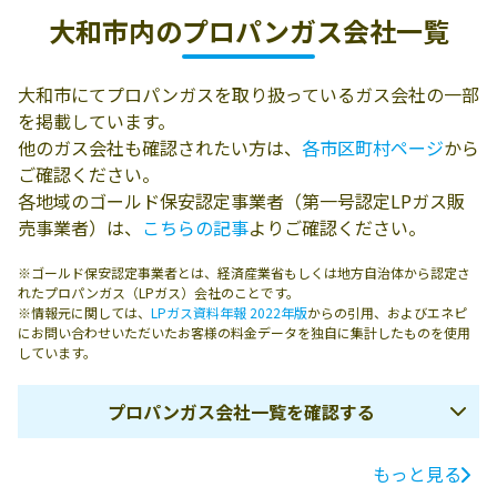
大和市内の
プロパンガス会社一覧
大和市にてプロパンガスを取り扱っているガス会社の一部
を掲載しています。
他のガス会社も確認されたい方は、
各市区町村ページ
から
ご確認ください。
各地域のゴールド保安認定事業者（第一号認定LPガス販
売事業者）は、
こちらの記事
よりご確認ください。
※ゴールド保安認定事業者とは、経済産業省もしくは地方自治体から認定さ
れたプロパンガス（LPガス）会社のことです。
※情報元に関しては、
LPガス資料年報 2022年版
からの引用、およびエネピ
にお問い合わせいただいたお客様の料金データを独自に集計したものを使用
しています。
プロパンガス会社一覧を確認する
もっと見る
ガス会社名
所在地
電話番号