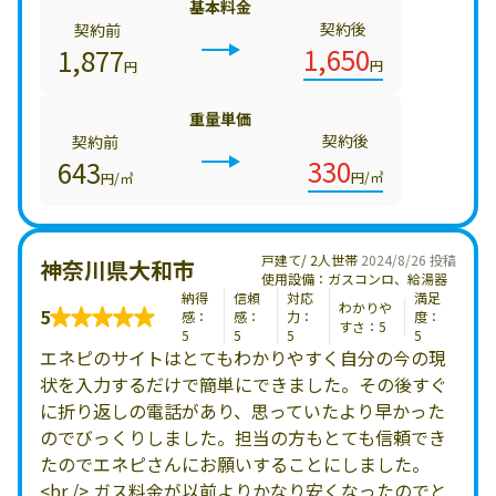
基本料金
契約後
契約前
1,650
1,877
円
円
重量単価
契約後
契約前
330
643
円/㎥
円/㎥
戸建て/ 2人世帯
2024/8/26 投稿
神奈川県大和市
使用設備：ガスコンロ、給湯器
納得
信頼
対応
満足
わかりや
5
感：
感：
力：
度：
すさ：5
5
5
5
5
エネピのサイトはとてもわかりやすく自分の今の現
状を入力するだけで簡単にできました。その後すぐ
に折り返しの電話があり、思っていたより早かった
のでびっくりしました。担当の方もとても信頼でき
たのでエネピさんにお願いすることにしました。
<br /> ガス料金が以前よりかなり安くなったのでと