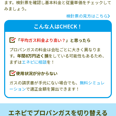
ます。検針票を確認し基本料金と従量単価をチェックして
みましょう。
検針票の見方はこちら
こんな人はCHECK！
「
平均ガス料金より高い？
」と思ったら
プロパンガスの料金は会社ごとに大きく異なりま
す。
年間8万円近く損
をしている可能性もあるため、
まずは
エネピに相談
を！
使用状況が分からない
ガスの請求書が手元にない場合でも、
無料シミュレ
ーション
で適正金額を算出できます！
エネピでプロパンガスを
切り替える