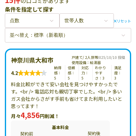
の口コミがあります
条件を指定して探す
リセット
戸建て/ 2人世帯
2025/10/10 投稿
神奈川県大和市
使用設備：給湯器
納得
信頼
対応
わかり
満足
4.2
感：
感：
力：
やす
度：
5
5
5
さ：3
3
料金比較ができて安い会社を見つけやすかったで
す。<br /> 電話応対も親切丁寧でした。<br /> 多い
ガス会社からさがす手前も省けてまた利用したいと
思ってます！
4,856
月々
円削減！
基本料金
契約後
契約前