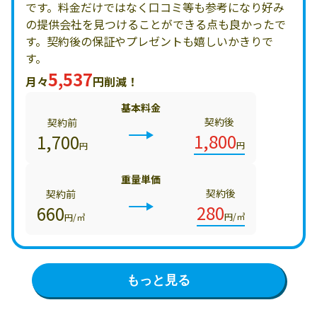
です。料金だけではなく口コミ等も参考になり好み
の提供会社を見つけることができる点も良かったで
す。契約後の保証やプレゼントも嬉しいかきりで
す。
5,537
月々
円削減！
基本料金
契約後
契約前
1,800
1,700
円
円
重量単価
契約後
契約前
280
660
円/㎥
円/㎥
もっと見る