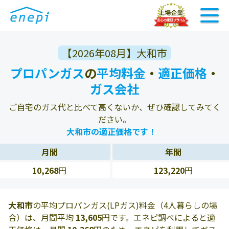
【2026年08月】大和市
プロパンガス
の
平均料金
・
適正価格
・
ガス会社
ご自宅のガス代と比べて高くないか、ぜひ確認してみてく
ださい。
大和市の適正価格です！
月間
年間
10,268
円
123,220
円
大和市
の平均プロパンガス(LPガス)料金（4人暮らしの場
合）は、月間平均
13,605
円です。エネピ調べによると適