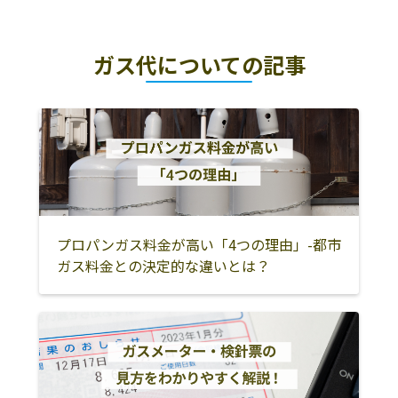
株式会社桜ヶ丘
大和市上和田851
046-267-2252
横浜市
川崎市
鎌倉市
流通
ガス代についての記事
逗子市
横須賀市
三浦市
株式会社関東液
大和市中央林間
046-274-0757
化瓦斯
4-29-32
三浦郡葉山町
藤沢市
茅ヶ崎市
株式会社安田物
大和市深見西2-
045-301-1711
平塚市
伊勢原市
秦野市
産大和営業所
6-11
中郡大磯町
中郡二宮町
高座郡寒川町
株式会社ソーマ
大和市深見東1-
046-200-3100
相模原市
厚木市
大和市
コーポレーショ
3-29 関東ｴｱ･ｳｫｰﾀ
ン
ｰ内
海老名市
座間市
綾瀬市
プロパンガス料金が高い「4つの理由」-都市
ガス料金との決定的な違いとは？
株式会社いでプ
大和市下鶴間
046-275-5408
愛甲郡愛川町
愛甲郡清川村
南足柄市
ロパン
1543
足柄上郡中井町
足柄上郡大井町
足柄上郡松田町
エネルギーセン
大和市中央林間
046-271-1550
ター株式会社
2-15-26
足柄上郡山北町
足柄上郡開成町
小田原市
足柄下郡箱根町
足柄下郡真鶴町
足柄下郡湯河原