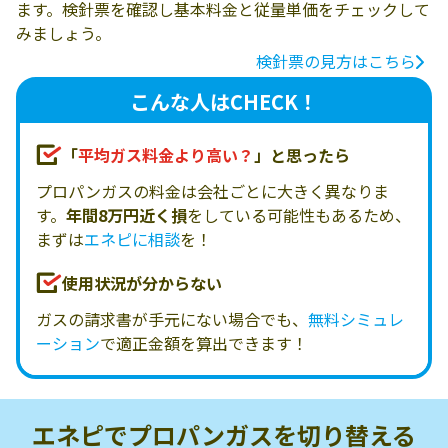
ます。検針票を確認し基本料金と従量単価をチェックして
みましょう。
検針票の見方はこちら
こんな人はCHECK！
「
平均ガス料金より高い？
」と思ったら
プロパンガスの料金は会社ごとに大きく異なりま
す。
年間8万円近く損
をしている可能性もあるため、
まずは
エネピに相談
を！
使用状況が分からない
ガスの請求書が手元にない場合でも、
無料シミュレ
ーション
で適正金額を算出できます！
エネピでプロパンガスを
切り替える