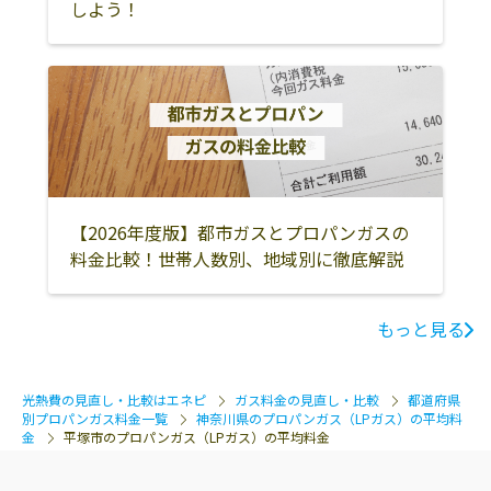
しよう！
式会社
寺437
中央セントラル
平塚市久領堤1-
0463-24-1811
ガス株式会社／
14
湘南営業所
相模石油株式会
平塚市長瀞1-13
0463-22-4459
社 平塚販売所
平塚ｵｲﾙﾔｰﾄﾞ
湘南農業協同組
平塚市片岡657
0463-58-2125
【2026年度版】都市ガスとプロパンガスの
合
料金比較！世帯人数別、地域別に徹底解説
山陽瓦斯株式会
259-1207 平塚市
0463-58-0246
社
北金目3-40-7
もっと見る
高砂産業株式会
平塚市四之宮2-
0463-22-4457
社
20-27
光熱費の見直し・比較はエネピ
ガス料金の見直し・比較
都道府県
別プロパンガス料金一覧
神奈川県のプロパンガス（LPガス）の平均料
高圧ガス工業株
平塚市東豊田548
0463-54-5654
金
平塚市のプロパンガス（LPガス）の平均料金
式会社 神奈川工
場