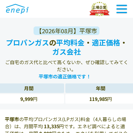
【2026年08月】平塚市
プロパンガス
の
平均料金
・
適正価格
・
ガス会社
ご自宅のガス代と比べて高くないか、ぜひ確認してみてく
ださい。
平塚市の適正価格です！
月間
年間
9,999
円
119,985
円
平塚市
の平均プロパンガス(LPガス)料金（4人暮らしの場
合）は、月間平均
13,335
円です。エネピ調べによると適