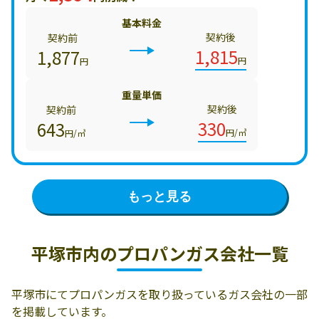
基本料金
契約後
契約前
1,815
1,877
円
円
重量単価
契約後
契約前
330
643
円/㎥
円/㎥
もっと見る
平塚市内の
プロパンガス会社一覧
平塚市にてプロパンガスを取り扱っているガス会社の一部
を掲載しています。