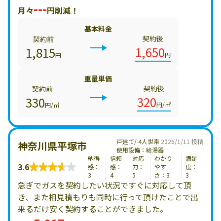
---
月々
円削減！
基本料金
契約後
契約前
1,650
1,815
円
円
重量単価
契約後
契約前
320
330
円/㎥
円/㎥
戸建て/ 4人世帯
2026/1/11 投稿
神奈川県平塚市
使用設備：給湯器
納得
信頼
対応
わかり
満足
3.6
感：
感：
力：
やす
度：
3
4
5
さ：3
3
急ぎでガスを契約したい状況ですぐに対応して頂
き、また相見積もりも同時に行って頂けたことで出
来るだけ安く契約することができました。