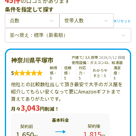
の口コミがあります
条件を指定して探す
リセット
戸建て/ 3人世帯
2026/5/12 投稿
神奈川県平塚市
使用設備：ガスコンロ、給湯器
納得
信頼
対応
満足
わかりや
5
感：
感：
力：
度：
すさ：5
5
5
5
5
他社との比較数社出して頂き最安で大手のガス屋を
紹介してもらい安くなって更にAmazonギフトまで
貰えてありがたいです。
3,043
月々
円削減！
基本料金
契約後
契約前
1,815
1,650
円