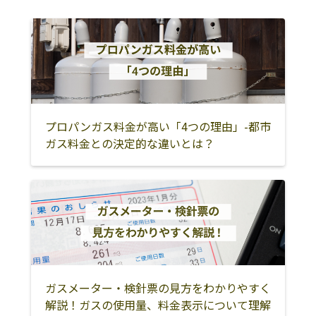
三浦郡葉山町
藤沢市
茅ヶ崎市
有限会社マル
平塚市横内3360
0463-55-7878
ア・エルピー商
平塚市
伊勢原市
秦野市
会
中郡大磯町
中郡二宮町
高座郡寒川町
有限会社ショー
平塚市西真土3-
0463-54-1207
相模原市
厚木市
大和市
エー
1-3
海老名市
座間市
綾瀬市
プロパンガス料金が高い「4つの理由」-都市
有限会社エスエ
259-1219 平塚市
0463-58-4391
ガス料金との決定的な違いとは？
ス商事
広川55-7
愛甲郡愛川町
愛甲郡清川村
南足柄市
有限会社Ｋ・
平塚市横内2787
0463-54-8285
足柄上郡中井町
足柄上郡大井町
足柄上郡松田町
Ｓ・Ｇ
足柄上郡山北町
足柄上郡開成町
小田原市
平塚市ガス事業
254-0902 平塚市
0463-34-1863
協同組合
徳延756-2
足柄下郡箱根町
足柄下郡真鶴町
足柄下郡湯河原
町
内海商事
平塚市豊田平等
0463-33-1068
寺437
ガスメーター・検針票の見方をわかりやすく
解説！ガスの使用量、料金表示について理解
内海プロパン株
平塚市豊田平等
0463-31-1552