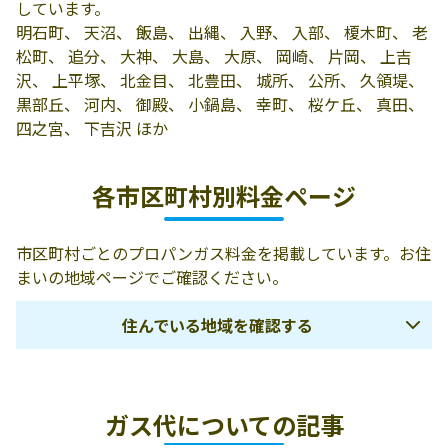
しています。
有限会社大和屋
平塚市南原2-12-
0463-31-1901
明石町、 天沼、 飯島、 出縄、 入野、 入部、 榎木町、 老
本店
5
松町、 追分、 大神、 大島、 大原、 岡崎、 片岡、 上吉
沢、 上平塚、 北金目、 北豊田、 城所、 公所、 久領堤、
有限会社相原商
254-0824 平塚市
0463-31-1840
黒部丘、 河内、 御殿、 小鍋島、 幸町、 桜ケ丘、 真田、
店
花水台9-2
四之宮、 下吉沢 ほか
有限会社清野燃
254-0053 平塚市
0463-31-3170
料店
見附町33-24
各市区町村別料金ページ
有限会社清野燃
254-0053 平塚市
0463-32-4925
料店
桜ｹ丘11-36
市区町村ごとのプロパンガス料金を掲載しています。お住
まいの地域ページでご確認ください。
有限会社熊澤商
平塚市東中原1-
0463-32-3333
店
2-23
住んでいる地域を確認する
有限会社熊沢商
254-0077 平塚市
0120-779-038
店
東中原1丁目2-23
横浜市
川崎市
鎌倉市
有限会社リビン
254-0018 平塚市
0463-55-1375
ガス代についての記事
逗子市
横須賀市
三浦市
グ大和屋
東真土1-9-1