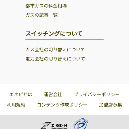
都市ガスの料金相場
株式会社駒見守
平塚市東真土4-
0463-55-4908
ガスの記事一覧
商会
14-23
株式会社フジテ
平塚市花水台34-
0463-32-3436
スイッチングについて
ック
16
株式会社クラス
平塚市横内2842-
0463-54-2108
ガス会社の切り替えについて
タ 湘南営業所
11
電力会社の切り替えについて
海老名ガス有限
平塚市徳延304
0463-35-7448
会社
臼井商店
平塚市平塚2-46-
0463-31-1746
8
エネピとは
運営会社
プライバシーポリシー
栄屋商店
254-0045 平塚市
0463-31-0492
利用規約
コンテンツ作成ポリシー
加盟店募集
見附町41-17
レモンガス株式
254-0912 平塚市
0463-31-7009
会社／本社
高根1-1-11