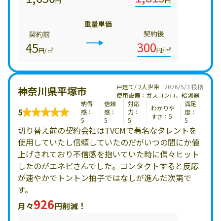
円
重量単価
契約後
契約前
300
45
円/㎥
円/㎥
戸建て/ 2人世帯
2026/5/3 投稿
神奈川県平塚市
使用設備：ガスコンロ、給湯器
納得
信頼
対応
満足
わかりや
5
感：
感：
力：
度：
すさ：5
5
5
5
5
切り替え前の契約会社はTVCMで著名なタレントを
使用していたし信頼していたのだがいつの間にか値
上げされており不信感を抱いていた時に偶々ヒット
したのがエネピさんでした。コンタクトすると反応
が速やかでトントン拍子ではなしが進んだ次第で
す。
926
月々
円削減！