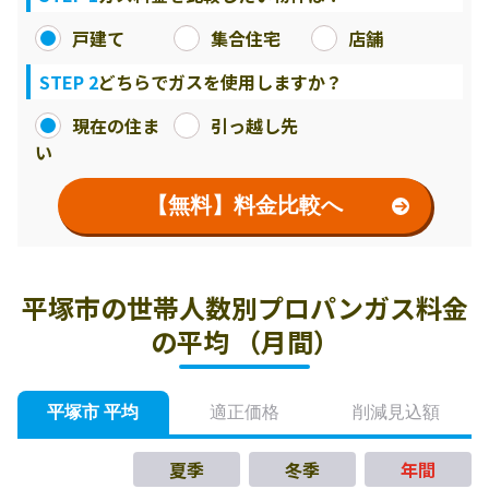
戸建て
集合住宅
店舗
STEP 2
どちらでガスを使用しますか？
現在の住ま
引っ越し先
い
【無料】料金比較へ
平塚市の世帯人数別プロパンガス料金
の平均 （月間）
平塚市 平均
適正価格
削減見込額
夏季
冬季
年間