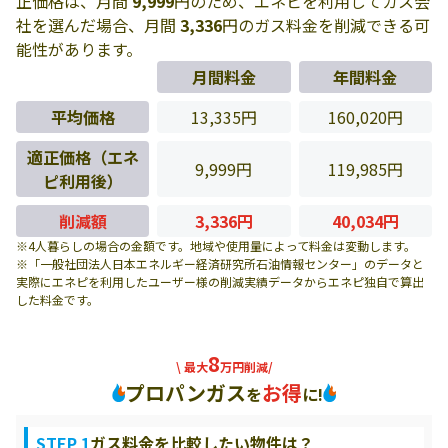
正価格は、月間
9,999
円のため、エネピを利用してガス会
社を選んだ場合、月間
3,336
円のガス料金を削減できる可
能性があります。
月間料金
年間料金
平均価格
13,335円
160,020円
適正価格（エネ
9,999円
119,985円
ピ利用後）
削減額
3,336円
40,034円
※4人暮らしの場合の金額です。地域や使用量によって料金は変動します。
※「一般社団法人日本エネルギー経済研究所石油情報センター」のデータと
実際にエネピを利用したユーザー様の削減実績データからエネピ独自で算出
した料金です。
8
\ 最大
万円削減/
プロパンガス
お得
を
に!
STEP 1
ガス料金を比較したい物件は？