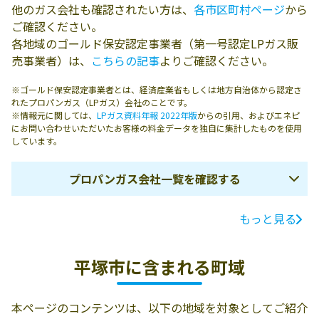
他のガス会社も確認されたい方は、
各市区町村ページ
から
ご確認ください。
各地域のゴールド保安認定事業者（第一号認定LPガス販
売事業者）は、
こちらの記事
よりご確認ください。
※ゴールド保安認定事業者とは、経済産業省もしくは地方自治体から認定さ
れたプロパンガス（LPガス）会社のことです。
※情報元に関しては、
LPガス資料年報 2022年版
からの引用、およびエネピ
にお問い合わせいただいたお客様の料金データを独自に集計したものを使用
しています。
プロパンガス会社一覧を確認する
もっと見る
ガス会社名
所在地
電話番号
萬屋端山商店
平塚市平塚2-21-
0463-31-1258
平塚市に含まれる町域
12
有限会社内田屋
平塚市代官町16-
0463-21-2124
本ページのコンテンツは、以下の地域を対象としてご紹介
米店
14