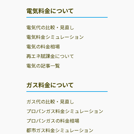
電気料金について
高橋プロパン株
254-0052 平塚市
0463-31-1074
式会社
平塚1-22-18
電気代の比較・見直し
高橋プロパン株
254-0052 平塚市
0120-141-074､
電気料金シミュレーション
式会社
平塚1丁目22-18
電気の料金相場
株式会社北斗商
平塚市北金目2-
0463-59-4086
再エネ賦課金について
事
10-24
電気の記事一覧
株式会社長尾商
038-3303 平塚市
0463-34-5802
店
南豊田16
ガス料金について
株式会社神奈中
平塚市東八幡3-
0463-27-2209
商事
15-3
ガス代の比較・見直し
株式会社小島商
平塚市幸町26-42
0463-22-4100
プロパンガス料金シミュレーション
店
プロパンガスの料金相場
株式会社小長井
平塚市東八幡1-
0463-21-0832
都市ガス料金シミュレーション
治郎商店
8-29