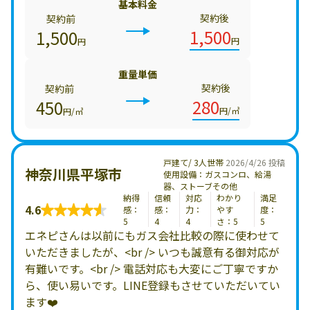
基本料金
契約後
契約前
1,500
1,500
円
円
重量単価
契約後
契約前
280
450
円/㎥
円/㎥
戸建て/ 3人世帯
2026/4/26 投稿
神奈川県平塚市
使用設備：ガスコンロ、給湯
器、ストーブその他
納得
信頼
対応
わかり
満足
4.6
感：
感：
力：
やす
度：
5
4
4
さ：5
5
エネピさんは以前にもガス会社比較の際に使わせて
いただきましたが、<br /> いつも誠意有る御対応が
有難いです。<br /> 電話対応も大変にご丁寧ですか
ら、使い易いです。LINE登録もさせていただいてい
ます❤️