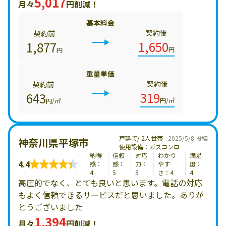
5,017
月々
円削減！
基本料金
契約後
契約前
1,650
1,877
円
円
重量単価
契約後
契約前
319
643
円/㎥
円/㎥
戸建て/ 2人世帯
2025/5/8 投稿
神奈川県平塚市
使用設備：ガスコンロ
納得
信頼
対応
わかり
満足
4.4
感：
感：
力：
やす
度：
4
5
5
さ：4
4
高圧的でなく、とても良いと思います。電話の対応
もよく信頼できるサービスだと思いました。ありが
とうございました
1,394
月々
円削減！