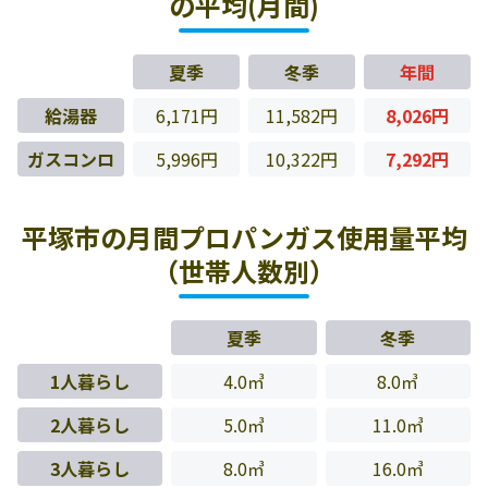
の平均(月間)
夏季
冬季
年間
給湯器
6,171円
11,582円
8,026円
ガスコンロ
5,996円
10,322円
7,292円
平塚市の月間プロパンガス使用量平均
（世帯人数別）
夏季
冬季
1人暮らし
4.0㎥
8.0㎥
2人暮らし
5.0㎥
11.0㎥
3人暮らし
8.0㎥
16.0㎥