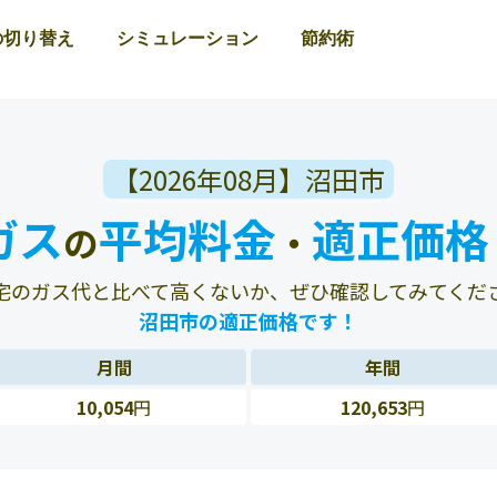
の切り替え
シミュレーション
節約術
【2026年08月】沼田市
ガス
平均料金
適正価格
の
・
宅のガス代と比べて高くないか、ぜひ確認してみてくだ
沼田市の適正価格です！
月間
年間
10,054
円
120,653
円