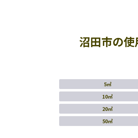
沼田市の使
5㎥
10㎥
20㎥
50㎥