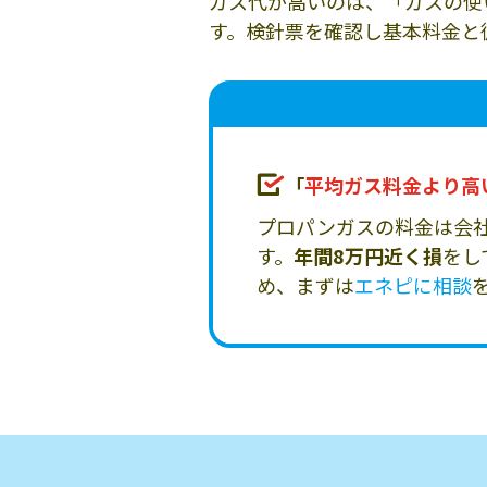
ガス代が高いのは、「ガスの使
す。検針票を確認し基本料金と
「
平均ガス料金より高
プロパンガスの料金は会
す。
年間8万円近く損
をし
め、まずは
エネピに相談