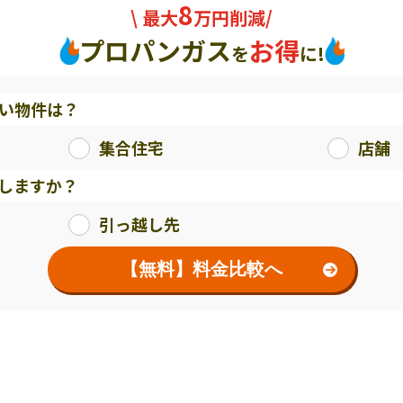
8
\ 最大
万円削減/
プロパンガス
お得
を
に!
い物件は？
集合住宅
店舗
しますか？
引っ越し先
【無料】料金比較へ