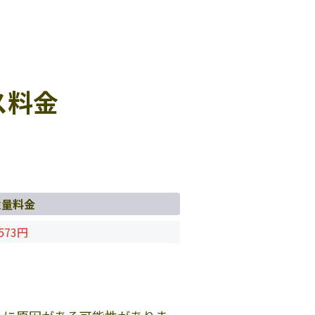
ス料金
従量料金
573円