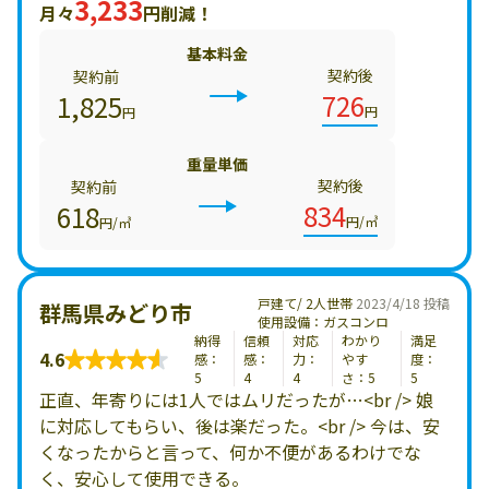
3,233
月々
円削減！
基本料金
契約後
契約前
726
1,825
円
円
重量単価
契約後
契約前
834
618
円/㎥
円/㎥
戸建て/ 2人世帯
2023/4/18 投稿
群馬県みどり市
使用設備：ガスコンロ
納得
信頼
対応
わかり
満足
4.6
感：
感：
力：
やす
度：
5
4
4
さ：5
5
正直、年寄りには1人ではムリだったが…<br /> 娘
に対応してもらい、後は楽だった。<br /> 今は、安
くなったからと言って、何か不便があるわけでな
く、安心して使用できる。