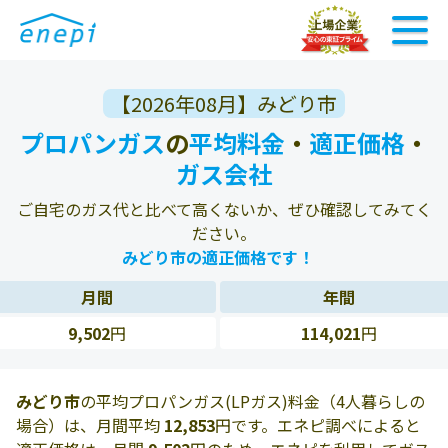
【2026年08月】みどり市
プロパンガス
の
平均料金
・
適正価格
・
ガス会社
ご自宅のガス代と比べて高くないか、ぜひ確認してみてく
ださい。
みどり市の適正価格です！
月間
年間
9,502
円
114,021
円
みどり市
の平均プロパンガス(LPガス)料金（4人暮らしの
場合）は、月間平均
12,853
円です。エネピ調べによると