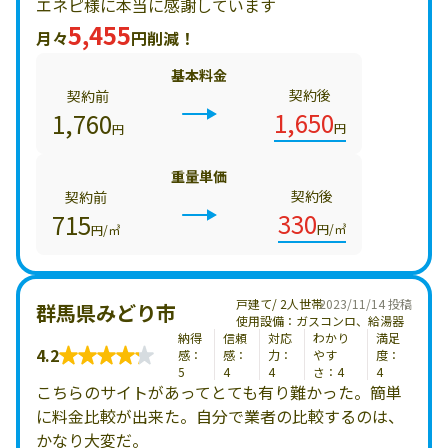
エネピ様に本当に感謝しています
5,455
月々
円削減！
基本料金
契約後
契約前
1,650
1,760
円
円
重量単価
契約後
契約前
330
715
円/㎥
円/㎥
戸建て/ 2人世帯
2023/11/14 投稿
群馬県みどり市
使用設備：ガスコンロ、給湯器
納得
信頼
対応
わかり
満足
4.2
感：
感：
力：
やす
度：
5
4
4
さ：4
4
こちらのサイトがあってとても有り難かった。簡単
に料金比較が出来た。自分で業者の比較するのは、
かなり大変だ。