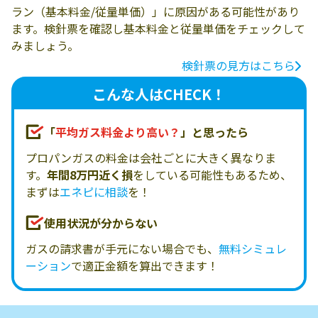
ラン（基本料金/従量単価）」に原因がある可能性があり
ます。検針票を確認し基本料金と従量単価をチェックして
みましょう。
検針票の見方はこちら
こんな人はCHECK！
「
平均ガス料金より高い？
」と思ったら
プロパンガスの料金は会社ごとに大きく異なりま
す。
年間8万円近く損
をしている可能性もあるため、
まずは
エネピに相談
を！
使用状況が分からない
ガスの請求書が手元にない場合でも、
無料シミュレ
ーション
で適正金額を算出できます！