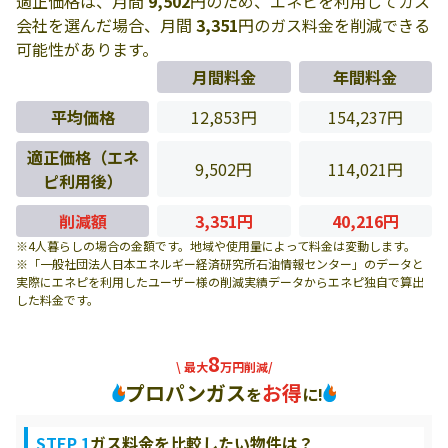
適正価格は、月間
9,502
円のため、エネピを利用してガス
会社を選んだ場合、月間
3,351
円のガス料金を削減できる
可能性があります。
月間料金
年間料金
平均価格
12,853円
154,237円
適正価格（エネ
9,502円
114,021円
ピ利用後）
削減額
3,351円
40,216円
※4人暮らしの場合の金額です。地域や使用量によって料金は変動します。
※「一般社団法人日本エネルギー経済研究所石油情報センター」のデータと
実際にエネピを利用したユーザー様の削減実績データからエネピ独自で算出
した料金です。
8
\ 最大
万円削減/
プロパンガス
お得
を
に!
STEP 1
ガス料金を比較したい物件は？