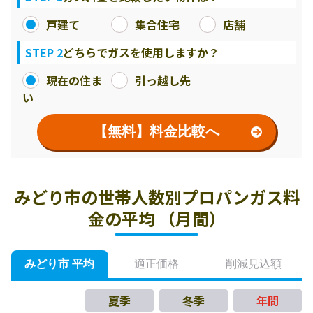
戸建て
集合住宅
店舗
STEP 2
どちらでガスを使用しますか？
現在の住ま
引っ越し先
い
【無料】料金比較へ
みどり市の世帯人数別プロパンガス料
金の平均 （月間）
みどり市 平均
適正価格
削減見込額
夏季
冬季
年間