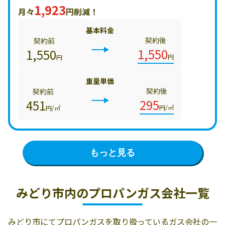
1,923
月々
円削減！
基本料金
契約後
契約前
1,550
1,550
円
円
重量単価
契約後
契約前
295
451
円/㎥
円/㎥
もっと見る
みどり市内の
プロパンガス会社一覧
みどり市にてプロパンガスを取り扱っているガス会社の一