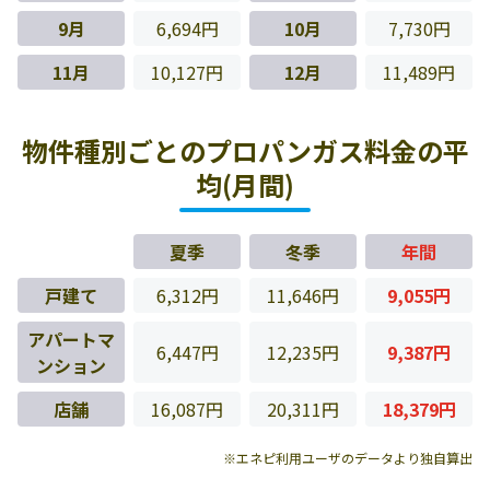
9月
6,694円
10月
7,730円
11月
10,127円
12月
11,489円
物件種別ごとのプロパンガス料金の平
均(月間)
夏季
冬季
年間
戸建て
6,312円
11,646円
9,055円
アパートマ
6,447円
12,235円
9,387円
ンション
店舗
16,087円
20,311円
18,379円
※エネピ利用ユーザのデータより独自算出