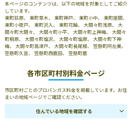
本ページのコンテンツは、以下の地域を対象としてご紹介
有限会社三島屋
みどり市東町花
0277-97-2620
しています。
商店
輪913-5
東町荻原、 東町草木、 東町神戸、 東町小中、 東町座間、
品田商店
みどり市笠懸町
0277-76-2502
東町小夜戸、 東町沢入、 東町花輪、 大間々町浅原、 大
鹿2909
間々町大間々、 大間々町小平、 大間々町上神梅、 大間々
町桐原、 大間々町塩沢、 大間々町塩原、 大間々町下神
大間々ガス協同
みどり市大間々
0277-72-1719
梅、 大間々町高津戸、 大間々町長尾根、 笠懸町阿左美、
組合
町大間々1230
笠懸町久宮、 笠懸町西鹿田、 笠懸町鹿
赤城興産株式会
みどり市大間々
0277-73-3401
社
町大間々1649-1
各市区町村別料金ページ
赤城興産株式会
376-0101 みどり
0120-268-055
社／プロパン部
市大間々町大
市区町村ごとのプロパンガス料金を掲載しています。お住
間々1649-1
まいの地域ページでご確認ください。
松井商店
378-0102 みどり
0277-76-2087
住んでいる地域を確認する
市笠懸町西鹿田
176
前橋市
伊勢崎市
渋川市