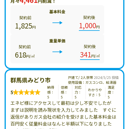
月々
円削減！
基本料金
契約後
契約前
1,000
1,825
円
円
重量単価
契約後
契約前
341
618
円/㎥
円/㎥
戸建て/ 2人世帯
2024/5/25 投稿
群馬県みどり市
使用設備：ガスコンロ、給湯器
納得
信頼
対応
満足
わかりや
5
感：
感：
力：
度：
すさ：5
5
5
5
5
エネピ様にアクセスして最初は少し不安でしたが
まずは説明を読み現状を入力してみました すぐに
返信がありガス会社の紹介を受けました基本料金は
百円安く従量料金はなんと半額以下になりました