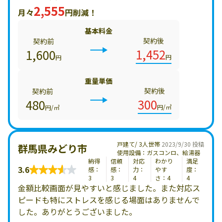
2,555
月々
円削減！
基本料金
契約後
契約前
1,452
1,600
円
円
重量単価
契約後
契約前
300
480
円/㎥
円/㎥
戸建て/ 3人世帯
2023/9/30 投稿
群馬県みどり市
使用設備：ガスコンロ、給湯器
納得
信頼
対応
わかり
満足
3.6
感：
感：
力：
やす
度：
3
3
4
さ：4
4
金額比較画面が見やすいと感じました。また対応ス
ピードも特にストレスを感じる場面はありませんで
した。ありがとうございました。