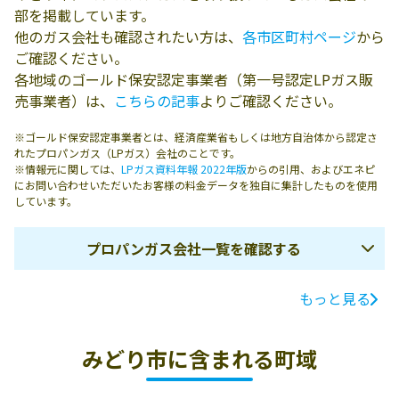
部を掲載しています。
他のガス会社も確認されたい方は、
各市区町村ページ
から
ご確認ください。
各地域のゴールド保安認定事業者（第一号認定LPガス販
売事業者）は、
こちらの記事
よりご確認ください。
※ゴールド保安認定事業者とは、経済産業省もしくは地方自治体から認定さ
れたプロパンガス（LPガス）会社のことです。
※情報元に関しては、
LPガス資料年報 2022年版
からの引用、およびエネピ
にお問い合わせいただいたお客様の料金データを独自に集計したものを使用
しています。
プロパンガス会社一覧を確認する
もっと見る
ガス会社名
所在地
電話番号
有限会社小林商
302-0001 みどり
0277-72-1104
みどり市に含まれる町域
店
市大間々町大
間々1304