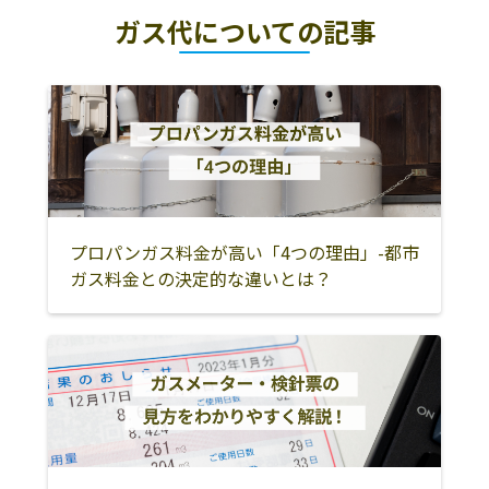
桑原商店
321-4415 みどり
0277-97-2420
ガス代についての記事
市東町花輪850
北群馬郡吉岡町
北群馬郡榛東村
佐波郡玉村町
近江屋商店
みどり市東町小
0277-97-2423
高崎市
藤岡市
富岡市
中丙877
安中市
多野郡神流町
多野郡上野村
株式会社村田石
みどり市大間々
0277-73-5131
甘楽郡下仁田町
甘楽郡甘楽町
甘楽郡南牧村
油
町大間々1748-1
吾妻郡中之条町
吾妻郡東吾妻町
吾妻郡長野原町
株式会社上州
みどり市笠懸町
0277-76-2353
鹿4481-2
吾妻郡嬬恋村
吾妻郡草津町
吾妻郡高山村
プロパンガス料金が高い「4つの理由」-都市
ガス料金との決定的な違いとは？
株式会社スナガ
376-0101 みどり
0277-73-2711
沼田市
利根郡片品村
利根郡川場村
／本社
市大間々町大
間々1757 - 4
利根郡みなかみ
利根郡昭和村
桐生市
町
太田市
館林市
みどり市
邑楽郡板倉町
邑楽郡明和町
邑楽郡千代田町