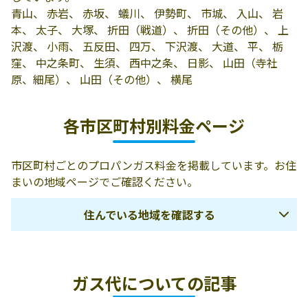
ん商店
大字中之条899
青山、 赤岩、 赤坂、 蟻川、 伊勢町、 市城、 入山、 岩
光山商事株式会
吾妻郡中之条町
0279-75-2263
本、 太子、 大塚、 折田（戦道）、 折田（その他）、 上
社
大字伊勢町942
沢渡、 小雨、 五反田、 四万、 下沢渡、 大道、 平、 栃
窪、 中之条町、 生須、 西中之条、 日影、 山田（寺社
群馬興産株式会
吾妻郡中之条町
0279-75-2623
原、細尾）、 山田（その他）、 横尾
社
大字伊勢町甲
629-3
各市区町村別料金ページ
株式会社徳永卸
吾妻郡中之条町
0279-75-2260
部
大字青山528
市区町村ごとのプロパンガス料金を掲載しています。お住
株式会社徳永中
吾妻郡中之条町
0279-75-2358
まいの地域ページでご確認ください。
之条営業所
大字青山528
住んでいる地域を確認する
株式会社徳永／
377-0422 吾妻郡
0120-866-675
中之条営業所
中之条町大字青
山528
前橋市
伊勢崎市
渋川市
ガス代についての記事
北群馬郡吉岡町
北群馬郡榛東村
佐波郡玉村町