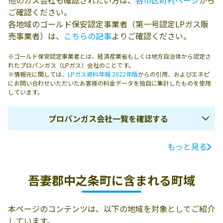
他のガス会社も確認されたい方は、
各市区町村ページ
から
ご確認ください。
各地域のゴールド保安認定事業者（第一号認定LPガス販
売事業者）は、
こちらの記事
よりご確認ください。
※ゴールド保安認定事業者とは、経済産業省もしくは地方自治体から認定さ
れたプロパンガス（LPガス）会社のことです。
※情報元に関しては、
LPガス資料年報 2022年版
からの引用、およびエネピ
にお問い合わせいただいたお客様の料金データを独自に集計したものを使用
しています。
プロパンガス会社一覧を確認する
もっと見る
ガス会社名
所在地
電話番号
有限会社安原商
吾妻郡中之条町
0279-66-2018
吾妻郡中之条町に含まれる町域
店
大字下沢渡1203-
2
本ページのコンテンツは、以下の地域を対象としてご紹介
合資会社かねぶ
吾妻郡中之条町
0279-75-2010
しています。