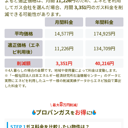
よると適正価格は、月間
11,226
円のため、エネピを利用
してガス会社を選んだ場合、月間
3,351
円のガス料金を削
減できる可能性があります。
月間料金
年間料金
平均価格
14,577円
174,925円
適正価格（エネ
11,226円
134,709円
ピ利用後）
削減額
3,351円
40,216円
※4人暮らしの場合の金額です。地域や使用量によって料金は変動します。
※「一般社団法人日本エネルギー経済研究所石油情報センター」のデータと
実際にエネピを利用したユーザー様の削減実績データからエネピ独自で算出
した料金です。
8
\ 最大
万円削減/
プロパンガス
お得
を
に!
STEP 1
ガス料金を比較したい物件は？