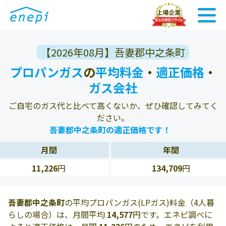
【2026年08月】吾妻郡中之条町
プロパンガス
の
平均料金
・
適正価格
・
ガス会社
ご自宅のガス代と比べて高くないか、ぜひ確認してみてく
ださい。
吾妻郡中之条町の適正価格です！
月間
年間
11,226
円
134,709
円
吾妻郡中之条町
の平均プロパンガス(LPガス)料金（4人暮
らしの場合）は、月間平均
14,577
円です。エネピ調べに