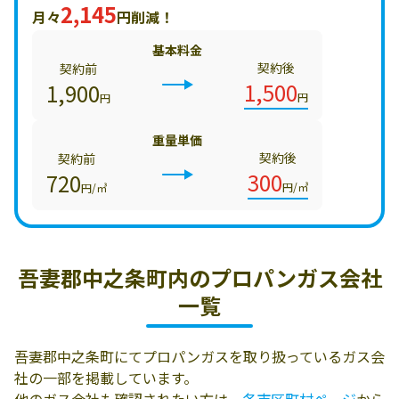
2,145
月々
円削減！
基本料金
契約後
契約前
1,500
1,900
円
円
重量単価
契約後
契約前
300
720
円/㎥
円/㎥
吾妻郡中之条町内の
プロパンガス会社
一覧
吾妻郡中之条町にてプロパンガスを取り扱っているガス会
社の一部を掲載しています。