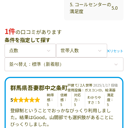
5. コールセンターの
5.0
満足度
1件
の口コミがあります
条件を指定して探す
リセット
戸建て/ 2人世帯
2025/1/17 投稿
群馬県吾妻郡中之条町
使用設備：ガスコンロ、給湯器
納得
信頼
対応
満足
わかりや
5
感：
感：
力：
度：
すさ：5
5
5
5
5
登録制ということでおっかなびっくり利用しまし
た。結果はGood。山間部でも選択肢があることに
びっくりしました。