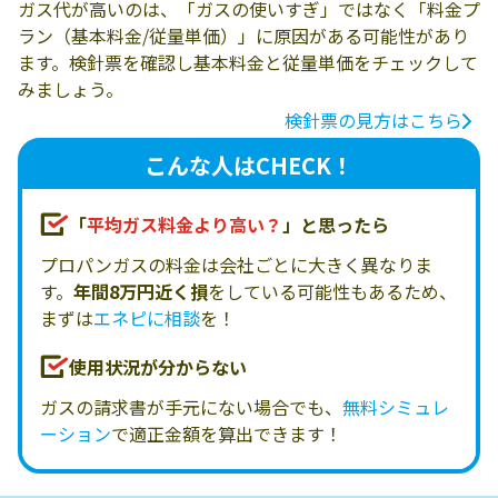
ガス代が高いのは、「ガスの使いすぎ」ではなく「料金プ
ラン（基本料金/従量単価）」に原因がある可能性があり
ます。検針票を確認し基本料金と従量単価をチェックして
みましょう。
検針票の見方はこちら
こんな人はCHECK！
「
平均ガス料金より高い？
」と思ったら
プロパンガスの料金は会社ごとに大きく異なりま
す。
年間8万円近く損
をしている可能性もあるため、
まずは
エネピに相談
を！
使用状況が分からない
ガスの請求書が手元にない場合でも、
無料シミュレ
ーション
で適正金額を算出できます！