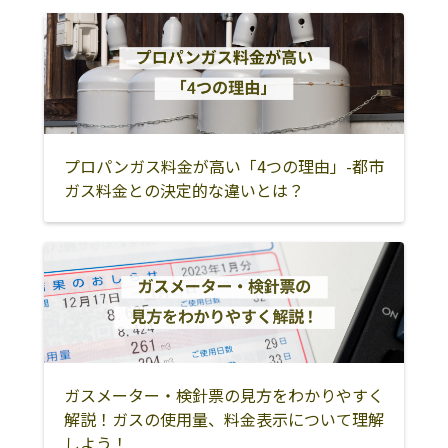
高崎市
藤岡市
富岡市
安中市
多野郡神流町
多野郡上野村
甘楽郡下仁田町
甘楽郡甘楽町
甘楽郡南牧村
吾妻郡中之条町
吾妻郡東吾妻町
吾妻郡長野原町
吾妻郡嬬恋村
吾妻郡草津町
吾妻郡高山村
プロパンガス料金が高い「4つの理由」-都市
ガス料金との決定的な違いとは？
沼田市
利根郡片品村
利根郡川場村
利根郡みなかみ
利根郡昭和村
桐生市
町
太田市
館林市
みどり市
邑楽郡板倉町
邑楽郡明和町
邑楽郡千代田町
邑楽郡大泉町
邑楽郡邑楽町
ガスメーター・検針票の見方をわかりやすく
解説！ガスの使用量、料金表示について理解
しよう！