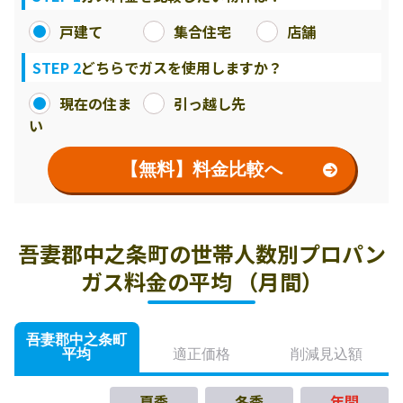
戸建て
集合住宅
店舗
STEP 2
どちらでガスを使用しますか？
現在の住ま
引っ越し先
い
【無料】料金比較へ
吾妻郡中之条町の世帯人数別プロパン
ガス料金の平均 （月間）
吾妻郡中之条町
平均
適正価格
削減見込額
夏季
冬季
年間