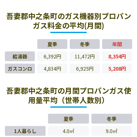
吾妻郡中之条町のガス機器別プロパン
ガス料金の平均(月間)
夏季
冬季
年間
給湯器
6,392円
11,472円
8,354円
ガスコンロ
4,834円
6,925円
5,208円
吾妻郡中之条町の月間プロパンガス使
用量平均（世帯人数別）
夏季
冬季
1人暮らし
4.0㎥
9.0㎥