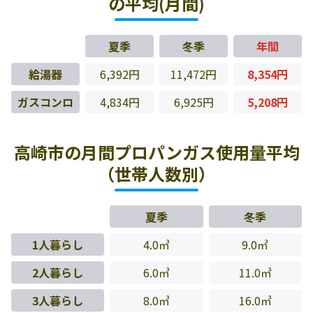
の平均(月間)
夏季
冬季
年間
給湯器
6,392円
11,472円
8,354円
ガスコンロ
4,834円
6,925円
5,208円
高崎市の月間プロパンガス使用量平均
（世帯人数別）
夏季
冬季
1人暮らし
4.0㎥
9.0㎥
2人暮らし
6.0㎥
11.0㎥
3人暮らし
8.0㎥
16.0㎥