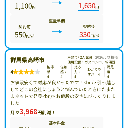
1,650
1,100
円
円
重量単価
契約後
契約前
330
550
円/㎥
円/㎥
戸建て/ 2人世帯
2026/5/3 投稿
群馬県高崎市
使用設備：ガスコンロ、給湯器
納得
信頼
対応
満足
わかりや
4
感：
感：
力：
度：
すさ：4
4
4
4
4
お値段安くて対応が良かったです！<br /> 引っ越し
してどこの会社にしょうと悩んでいたときにたまた
まネットで発見<br /> お値段の安さにびっくりしま
した
3,968
月々
円削減！
基本料金