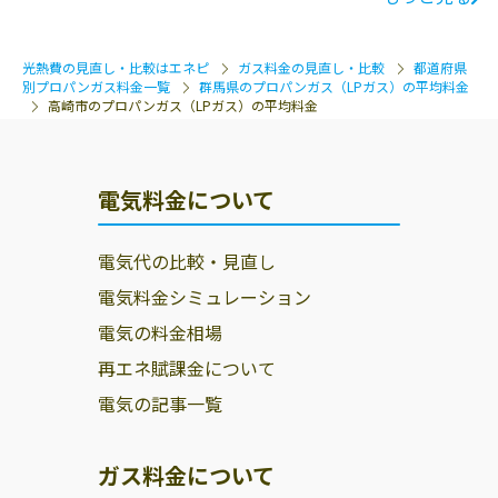
商店
15
有限会社横堀米
高崎市新町1653-
0274-42-0064
光熱費の見直し・比較はエネピ
ガス料金の見直し・比較
都道府県
穀店
9
別プロパンガス料金一覧
群馬県のプロパンガス（LPガス）の平均料金
高崎市のプロパンガス（LPガス）の平均料金
有限会社ホクト
高崎市大橋町29-
027-327-8815
住宅センター
1ﾀﾞｵﾔﾊﾟﾚｽ北高崎
有限会社ベスト
高崎市台新田町
027-350-5095
電気料金について
サ－ビス
365-3
電気代の比較・見直し
有限会社ガスラ
高崎市矢島町327
027-352-4151
イフ・ナガイ
電気料金シミュレーション
電気の料金相場
有限会社いたが
992-1444 高崎市
027-352-7756
き
島野町243
再エネ賦課金について
電気の記事一覧
木戸商店
高崎市並榎町438
027-322-4169
堀田屋
高崎市高関町218
027-323-0470
ガス料金について
白岩商店
高崎市新町1989
0274-42-6455