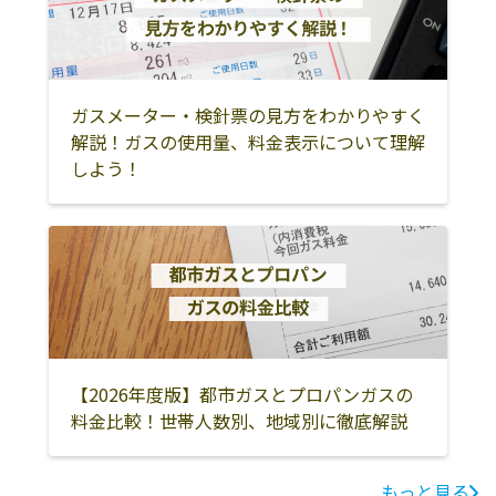
新町1713
太田市
館林市
みどり市
有限会社山田燃
高崎市下横町10-
027-322-4579
邑楽郡板倉町
邑楽郡明和町
邑楽郡千代田町
料
3
邑楽郡大泉町
邑楽郡邑楽町
ガスメーター・検針票の見方をわかりやすく
有限会社坂本商
高崎市柴崎町
027-382-1993
解説！ガスの使用量、料金表示について理解
店
1162-1
しよう！
有限会社根岸本
高崎市吉井町吉
027-387-2662
店
井126
有限会社黒崎商
370-3345 高崎市
027-374-0159
店
上里見町11-6
有限会社江州屋
高崎市沖町3
027-343-6009
商店
【2026年度版】都市ガスとプロパンガスの
有限会社興進工
高崎市常磐町132
027-323-0049
料金比較！世帯人数別、地域別に徹底解説
業
有限会社岡祐延
高崎市上和田町
027-322-4271
もっと見る