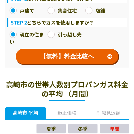
戸建て
集合住宅
店舗
STEP 2
どちらでガスを使用しますか？
現在の住ま
引っ越し先
い
【無料】料金比較へ
高崎市の世帯人数別プロパンガス料金
の平均 （月間）
高崎市 平均
適正価格
削減見込額
夏季
冬季
年間