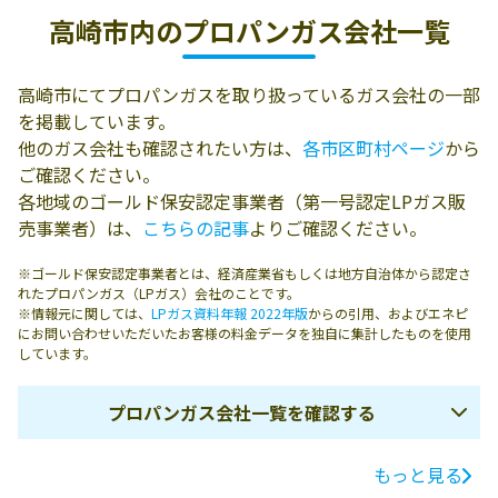
高崎市内の
プロパンガス会社一覧
高崎市にてプロパンガスを取り扱っているガス会社の一部
を掲載しています。
他のガス会社も確認されたい方は、
各市区町村ページ
から
ご確認ください。
各地域のゴールド保安認定事業者（第一号認定LPガス販
売事業者）は、
こちらの記事
よりご確認ください。
※ゴールド保安認定事業者とは、経済産業省もしくは地方自治体から認定さ
れたプロパンガス（LPガス）会社のことです。
※情報元に関しては、
LPガス資料年報 2022年版
からの引用、およびエネピ
にお問い合わせいただいたお客様の料金データを独自に集計したものを使用
しています。
プロパンガス会社一覧を確認する
もっと見る
ガス会社名
所在地
電話番号