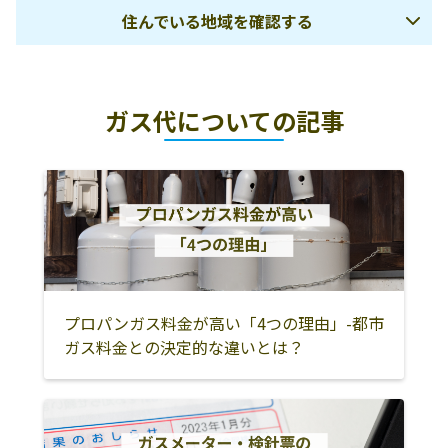
ロパン
字生原1090-3
住んでいる地域を確認する
有限会社浅沼商
370-2132 高崎市
027-387-2104
店
吉井町吉井282
前橋市
伊勢崎市
渋川市
有限会社清水井
高崎市貝沢町
027-362-0639
ガス代についての記事
北群馬郡吉岡町
北群馬郡榛東村
佐波郡玉村町
商店
1280
高崎市
藤岡市
富岡市
有限会社須田ホ
高崎市赤坂町80
027-322-4156
ームサービス
安中市
多野郡神流町
多野郡上野村
有限会社小池
高崎市北久保町
027-323-2154
甘楽郡下仁田町
甘楽郡甘楽町
甘楽郡南牧村
7-7
吾妻郡中之条町
吾妻郡東吾妻町
吾妻郡長野原町
有限会社女部田
高崎市和田町2-6
027-322-2032
吾妻郡嬬恋村
吾妻郡草津町
吾妻郡高山村
プロパンガス料金が高い「4つの理由」-都市
商店
ガス料金との決定的な違いとは？
沼田市
利根郡片品村
利根郡川場村
有限会社小金
370-0865 高崎市
027-325-4411
寺尾町1614
利根郡みなかみ
利根郡昭和村
桐生市
町
有限会社柴燃
370-1301 高崎市
0274-42-0029