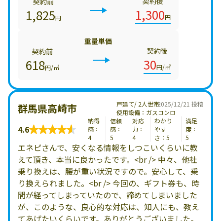
契約後
契約前
1,300
1,825
円
円
重量単価
契約後
契約前
30
618
円/㎥
円/㎥
戸建て/ 2人世帯
2025/12/21 投稿
群馬県高崎市
使用設備：ガスコンロ
納得
信頼
対応
わかり
満足
4.6
感：
感：
力：
やす
度：
4
5
4
さ：5
5
エネピさんで、安くなる情報をしつこいくらいに教
えて頂き、本当に良かったです。<br /> 中々、他社
乗り換えは、腰が重い状況ですので。安心して、乗
り換えられました。<br /> 今回の、ギフト券も、時
間が経ってしまっていたので、諦めてしまいました
が、このような、良心的な対応は、知人にも、教え
てあげたいくらいです。ありがとうございました。