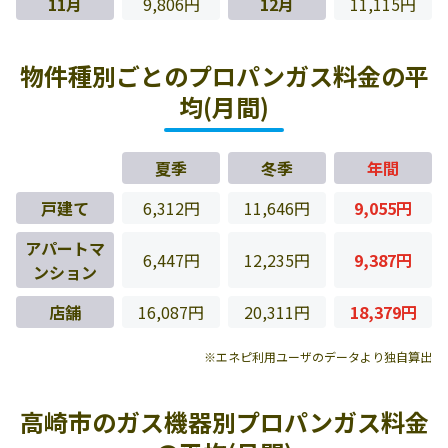
11月
9,806円
12月
11,115円
物件種別ごとのプロパンガス料金の平
均(月間)
夏季
冬季
年間
戸建て
6,312円
11,646円
9,055円
アパートマ
6,447円
12,235円
9,387円
ンション
店舗
16,087円
20,311円
18,379円
※エネピ利用ユーザのデータより独自算出
高崎市のガス機器別プロパンガス料金