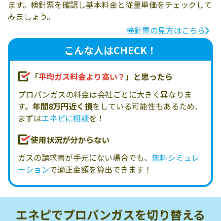
ます。検針票を確認し基本料金と従量単価をチェックして
みましょう。
検針票の見方はこちら
こんな人はCHECK！
「
平均ガス料金より高い？
」と思ったら
プロパンガスの料金は会社ごとに大きく異なりま
す。
年間8万円近く損
をしている可能性もあるため、
まずは
エネピに相談
を！
使用状況が分からない
ガスの請求書が手元にない場合でも、
無料シミュレ
ーション
で適正金額を算出できます！
エネピでプロパンガスを
切り替える