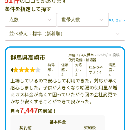
の口コミがあります
条件を指定して探す
リセット
戸建て/ 4人世帯
2026/5/31 投稿
群馬県高崎市
使用設備：給湯器
納得
信頼
対応
満足
わかりや
4
感：
感：
力：
度：
すさ：4
4
4
4
4
上場しているので安心して利用できた。対応が早く
感心しました。子供が大きくなり給湯の使用量が増
えガス料金が高くて困っていたが今回の会社変更で
かなり安くすることができて良かった。
7,447
月々
円削減！
基本料金
契約後
契約前