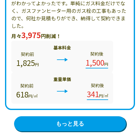
がわかってよかったです。単純にガス料金だけでな
く、ガスファンヒーター用のガス栓の工事もあった
ので、何社か見積もりができ、納得して契約できま
した。
3,975
月々
円削減！
基本料金
契約後
契約前
1,500
1,825
円
円
重量単価
契約後
契約前
341
618
円/㎥
円/㎥
もっと見る