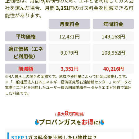
正価格は、月間
9,079
円のため、エネピを利用してガス会
社を選んだ場合、月間
3,351
円のガス料金を削減できる可
能性があります。
月間料金
年間料金
平均価格
12,431円
149,168円
適正価格（エネ
9,079円
108,952円
ピ利用後）
削減額
3,351円
40,216円
※4人暮らしの場合の金額です。地域や使用量によって料金は変動します。
※「一般社団法人日本エネルギー経済研究所石油情報センター」のデータと
実際にエネピを利用したユーザー様の削減実績データからエネピ独自で算出
した料金です。
8
\ 最大
万円削減/
プロパンガス
お得
を
に!
STEP 1
ガス料金を比較したい物件は？