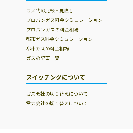
ガス代の比較・見直し
渡丸燃料店
高崎市高関町273
027-323-2219
プロパンガス料金シミュレーション
田島燃料
高崎市乗附町
027-323-3430
プロパンガスの料金相場
2380
都市ガス料金シミュレーション
鶴星商事株式会
高崎市上並榎町
027-361-0605
都市ガスの料金相場
社
236
ガスの記事一覧
長井燃料店
高崎市江木町155
027-323-1871
第一興産株式会
高崎市上並榎町
027-362-5364
スイッチングについて
社
95-2
大山石油店
高崎市浜川町
027-343-6887
ガス会社の切り替えについて
182-6
電力会社の切り替えについて
大河原商店
高崎市綿貫町
027-352-0180
2214-1
大熊商店
高崎市高浜町
027-343-7375