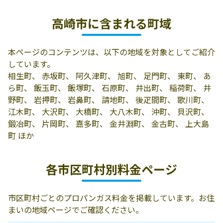
鈴木燃料株式会
368-0046 高崎市
027-324-5500
高崎市に含まれる町域
社
八島町104高崎ｾﾝ
ﾄﾗﾙﾋﾞﾙ5F
本ページのコンテンツは、以下の地域を対象としてご紹介
有限会社嶺岸米
高崎市上豊岡町
027-323-2274
しています。
穀店
135
相生町、 赤坂町、 阿久津町、 旭町、 足門町、 東町、 あ
有限会社矢島吉
高崎市昭和町104
027-322-4069
ら町、 飯玉町、 飯塚町、 石原町、 井出町、 稲荷町、 井
三商店
野町、 岩押町、 岩鼻町、 請地町、 後疋間町、 歌川町、
江木町、 大沢町、 大橋町、 大八木町、 沖町、 貝沢町、
有限会社富澤燃
高崎市中居町2-
027-352-5333
鍛冶町、 片岡町、 嘉多町、 金井淵町、 金古町、 上大島
料
7-23
町 ほか
有限会社渡辺商
684-0072 高崎市
0274-42-0217
店
新町2854
各市区町村別料金ページ
有限会社中村石
高崎市三ﾂ寺町
027-373-0159
油
1184-1
市区町村ごとのプロパンガス料金を掲載しています。お住
まいの地域ページでご確認ください。
有限会社浅見プ
高崎市箕郷町大
027-371-2137