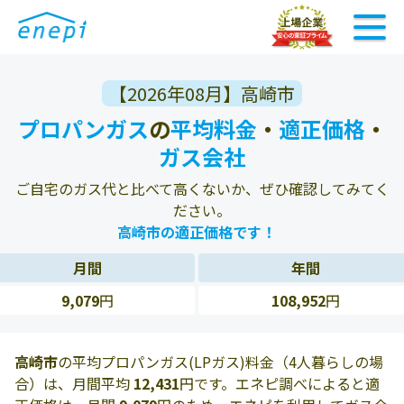
【2026年08月】高崎市
プロパンガス
の
平均料金
・
適正価格
・
ガス会社
ご自宅のガス代と比べて高くないか、ぜひ確認してみてく
ださい。
高崎市の適正価格です！
月間
年間
9,079
円
108,952
円
高崎市
の平均プロパンガス(LPガス)料金（4人暮らしの場
合）は、月間平均
12,431
円です。エネピ調べによると適