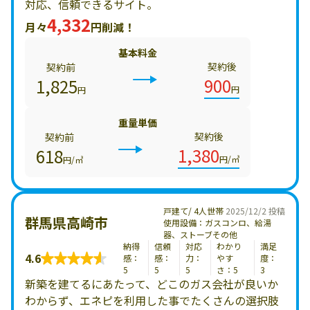
対応、信頼できるサイト。
4,332
月々
円削減！
基本料金
契約後
契約前
900
1,825
円
円
重量単価
契約後
契約前
1,380
618
円/㎥
円/㎥
戸建て/ 4人世帯
2025/12/2 投稿
群馬県高崎市
使用設備：ガスコンロ、給湯
器、ストーブその他
納得
信頼
対応
わかり
満足
4.6
感：
感：
力：
やす
度：
5
5
5
さ：5
3
新築を建てるにあたって、どこのガス会社が良いか
わからず、エネピを利用した事でたくさんの選択肢