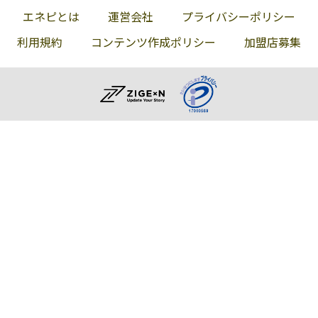
564-7
エネピとは
運営会社
プライバシーポリシー
倉品商店
高崎市上豊岡町
027-343-2806
利用規約
コンテンツ作成ポリシー
加盟店募集
1058-6
赤尾商事株式会
370-0857 高崎市
027-323-4884
社
上佐野町282-1
斉藤石油株式会
高崎市箕郷町大
027-371-2112
社
字西明居屋366-1
上武ガス株式会
高崎市新町1278
0274-42-5707
社
松下商店
419-0112 高崎市
027-346-6602
倉賀野町1067
柴山プロパン
高崎市吉井町下
027-387-2741
長根31
山川商店
963-8071 高崎市
027-343-4858