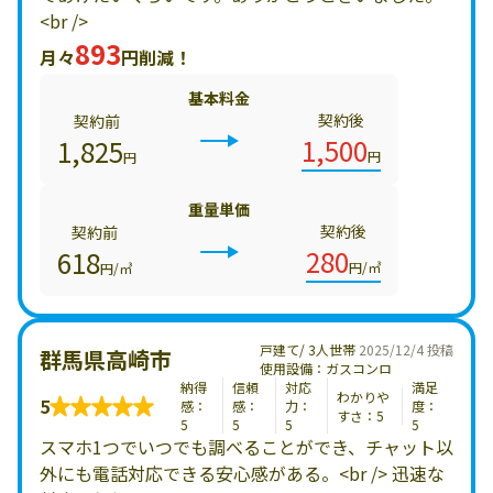
<br />
893
月々
円削減！
基本料金
契約後
契約前
1,500
1,825
円
円
重量単価
契約後
契約前
280
618
円/㎥
円/㎥
戸建て/ 3人世帯
2025/12/4 投稿
群馬県高崎市
使用設備：ガスコンロ
納得
信頼
対応
満足
わかりや
5
感：
感：
力：
度：
すさ：5
5
5
5
5
スマホ1つでいつでも調べることができ、チャット以
外にも電話対応できる安心感がある。<br /> 迅速な