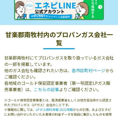
甘楽郡南牧村内の
プロパンガス会社一
覧
甘楽郡南牧村にてプロパンガスを取り扱っているガス会社
の一部を掲載しています。
他のガス会社も確認されたい方は、
各市区町村ページ
から
ご確認ください。
各地域のゴールド保安認定事業者（第一号認定LPガス販
売事業者）は、
こちらの記事
よりご確認ください。
※ゴールド保安認定事業者とは、経済産業省もしくは地方自治体から認定さ
れたプロパンガス（LPガス）会社のことです。
※情報元に関しては、
LPガス資料年報 2022年版
からの引用、およびエネピ
にお問い合わせいただいたお客様の料金データを独自に集計したものを使用