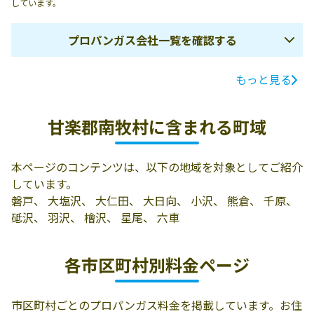
しています。
プロパンガス会社一覧を確認する
もっと見る
ガス会社名
所在地
電話番号
石井林業
甘楽郡南牧村大
0274-87-2028
甘楽郡南牧村に含まれる町域
字六車64-2
本ページのコンテンツは、以下の地域を対象としてご紹介
しています。
磐戸、 大塩沢、 大仁田、 大日向、 小沢、 熊倉、 千原、
砥沢、 羽沢、 檜沢、 星尾、 六車
各市区町村別料金ページ
市区町村ごとのプロパンガス料金を掲載しています。お住