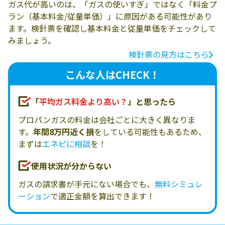
ガス代が高いのは、「ガスの使いすぎ」ではなく「料金プ
ラン（基本料金/従量単価）」に原因がある可能性があり
ます。検針票を確認し基本料金と従量単価をチェックして
みましょう。
検針票の見方はこちら
こんな人はCHECK！
「
平均ガス料金より高い？
」と思ったら
プロパンガスの料金は会社ごとに大きく異なりま
す。
年間8万円近く損
をしている可能性もあるため、
まずは
エネピに相談
を！
使用状況が分からない
ガスの請求書が手元にない場合でも、
無料シミュレ
ーション
で適正金額を算出できます！