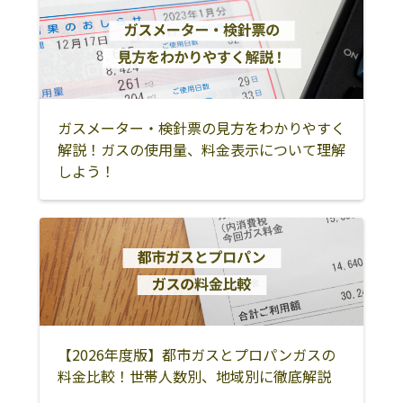
町
太田市
館林市
みどり市
邑楽郡板倉町
邑楽郡明和町
邑楽郡千代田町
邑楽郡大泉町
邑楽郡邑楽町
ガスメーター・検針票の見方をわかりやすく
解説！ガスの使用量、料金表示について理解
しよう！
【2026年度版】都市ガスとプロパンガスの
料金比較！世帯人数別、地域別に徹底解説