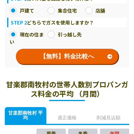
戸建て
集合住宅
店舗
STEP 2
どちらでガスを使用しますか？
現在の住ま
引っ越し先
い
【無料】料金比較へ
甘楽郡南牧村の世帯人数別プロパンガ
ス料金の平均 （月間）
甘楽郡南牧村 平
均
適正価格
削減見込額
夏季
冬季
年間