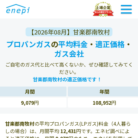
【2026年08月】甘楽郡南牧村
プロパンガス
の
平均料金
・
適正価格
・
ガス会社
ご自宅のガス代と比べて高くないか、ぜひ確認してみてく
ださい。
甘楽郡南牧村の適正価格です！
月間
年間
9,079
円
108,952
円
甘楽郡南牧村
の平均プロパンガス(LPガス)料金（4人暮ら
しの場合）は、月間平均
12,431
円です。エネピ調べによ