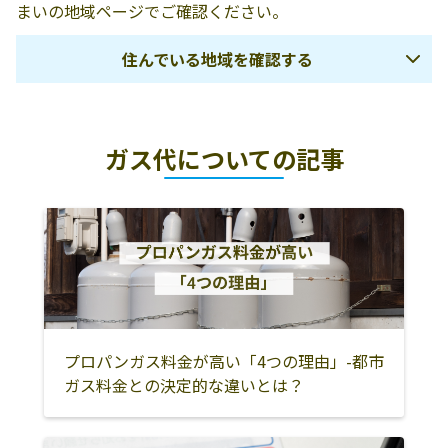
まいの地域ページでご確認ください。
住んでいる地域を確認する
前橋市
伊勢崎市
渋川市
ガス代についての記事
北群馬郡吉岡町
北群馬郡榛東村
佐波郡玉村町
高崎市
藤岡市
富岡市
安中市
多野郡神流町
多野郡上野村
甘楽郡下仁田町
甘楽郡甘楽町
甘楽郡南牧村
吾妻郡中之条町
吾妻郡東吾妻町
吾妻郡長野原町
吾妻郡嬬恋村
吾妻郡草津町
吾妻郡高山村
プロパンガス料金が高い「4つの理由」-都市
ガス料金との決定的な違いとは？
沼田市
利根郡片品村
利根郡川場村
利根郡みなかみ
利根郡昭和村
桐生市