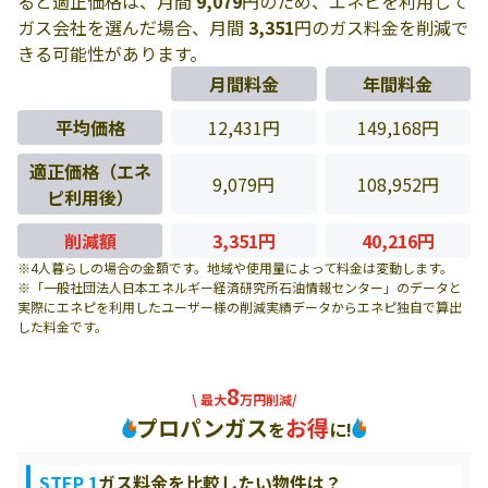
ると適正価格は、月間
9,079
円のため、エネピを利用して
ガス会社を選んだ場合、月間
3,351
円のガス料金を削減で
きる可能性があります。
月間料金
年間料金
平均価格
12,431円
149,168円
適正価格（エネ
9,079円
108,952円
ピ利用後）
削減額
3,351円
40,216円
※4人暮らしの場合の金額です。地域や使用量によって料金は変動します。
※「一般社団法人日本エネルギー経済研究所石油情報センター」のデータと
実際にエネピを利用したユーザー様の削減実績データからエネピ独自で算出
した料金です。
8
\ 最大
万円削減/
プロパンガス
お得
を
に!
STEP 1
ガス料金を比較したい物件は？