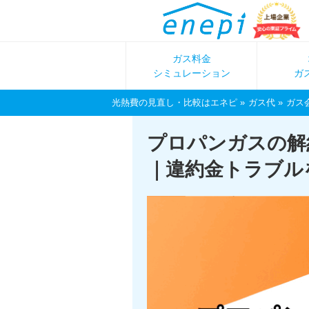
ガス料金
シミュレーション
ガ
光熱費の見直し・比較はエネピ
ガス代
ガス
プロパンガスの解
｜違約金トラブル