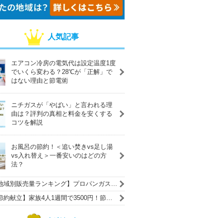
人気記事
エアコン冷房の電気代は設定温度1度
でいくら変わる？28℃が「正解」で
はない理由と節電術
ニチガスが「やばい」と言われる理
由は？評判の真相と料金を安くする
コツを解説
お風呂の節約！＜追い焚きvs足し湯
vs入れ替え＞一番安いのはどの方
法？
地域別販売量ランキング】プロパンガス
LPガス）の主要ガス会社一覧
節約献立】家族4人1週間で3500円！節約
コツや調理のポイントも紹介