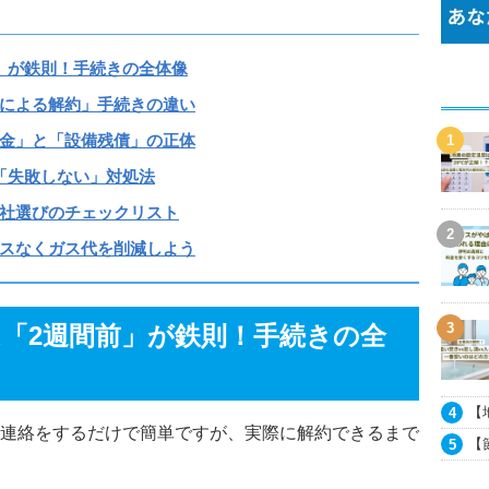
」が鉄則！手続きの全体像
による解約」手続きの違い
金」と「設備残債」の正体
「失敗しない」対処法
社選びのチェックリスト
スなくガス代を削減しよう
「2週間前」が鉄則！手続きの全
【
（
連絡をするだけで簡単ですが、実際に解約できるまで
【
の