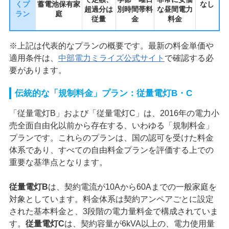
くプ
蓄電池保有家
なし
超過分は
別時間帯料
な昼間電力
ラン
庭
従量
金
料金
※上記は代表的なプランの概要です。最新の料金単価や
適用条件は、
中部電力ミライズ公式サイト
で確認する必
要があります。
伝統的な「規制料金」プラン：従量電灯B・C
「従量電灯B」および「従量電灯C」は、2016年の電力小
売全面自由化以前から存在する、いわゆる「規制料金」
プランです。これらのプランは、国の認可を受けた料金
体系であり、すべての自由料金プランを評価する上での
重要な基準点となります。
従量電灯B
は、契約電流が10Aから60Aまでの一般家庭を
対象としています。料金体系は契約アンペアごとに設定
された基本料金と、3段階の電力量料金で構成されていま
す。
従量電灯C
は、契約容量が6kVA以上の、電力使用量