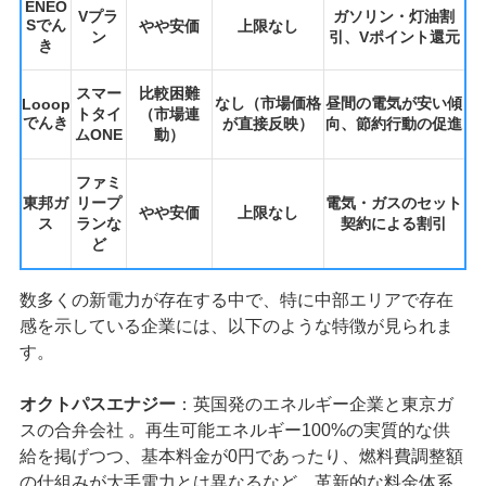
ENEO
Vプラ
ガソリン・灯油割
Sでん
やや安価
上限なし
ン
引、Vポイント還元
き
スマー
比較困難
なし（市場価格
昼間の電気が安い傾
Looop
トタイ
（市場連
でんき
が直接反映）
向、節約行動の促進
ムONE
動）
ファミ
東邦ガ
リープ
電気・ガスのセット
やや安価
上限なし
ス
ランな
契約による割引
ど
数多くの新電力が存在する中で、特に中部エリアで存在
感を示している企業には、以下のような特徴が見られま
す。
オクトパスエナジー
：英国発のエネルギー企業と東京ガ
スの合弁会社 。再生可能エネルギー100%の実質的な供
給を掲げつつ、基本料金が0円であったり、燃料費調整額
の仕組みが大手電力とは異なるなど、革新的な料金体系