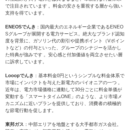
で注目されています 。料金の安さを重視する層から強い
支持を得ています。
ENEOSでんき
：国内最大のエネルギー企業であるENEO
Sグループが展開する電力サービス。絶大なブランド認知
度を背景に、ガソリン代の割引や提携ポイント（Vポイン
トなど）の付与といった、グループのシナジーを活かし
た特典が強みです 。安心感と付加価値を両立させたい層
に訴求しています。
Looopでんき
：基本料金0円というシンプルな料金体系で
市場にインパクトを与えた新電力のパイオニアの一つ 。
近年は、電力市場価格に連動して30分ごとに料金単価が
変動する「スマートタイムONE」のような、より市場メ
カニズムに近いプランを提供しており、消費者の積極的
な節電行動を促します。
東邦ガス
：中部エリアを地盤とする大手都市ガス会社。