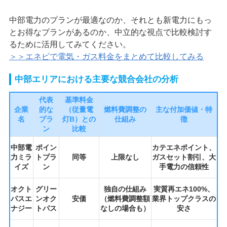
中部電力のプランが最適なのか、それとも新電力にもっ
とお得なプランがあるのか、中立的な視点で比較検討す
るために活用してみてください。
＞＞エネピで電気・ガス料金をまとめて比較してみる
中部エリアにおける主要な競合会社の分析
代表
基準料金
企業
的な
（従量電
燃料費調整の
主な付加価値・特
名
プラ
灯B）との
仕組み
徴
ン
比較
中部電
ポイン
カテエネポイント、
力ミラ
トプラ
同等
上限なし
ガスセット割引、大
イズ
ン
手電力の信頼性
オクト
グリー
独自の仕組み
実質再エネ100%、
パスエ
ンオク
安価
（燃料費調整額
業界トップクラスの
ナジー
トパス
なしの場合も）
安さ