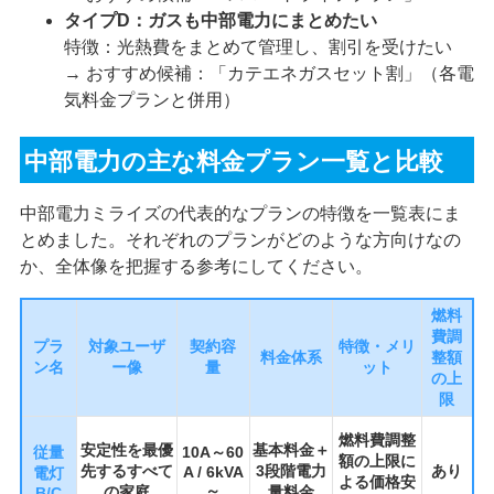
タイプD：ガスも中部電力にまとめたい
特徴：光熱費をまとめて管理し、割引を受けたい
→ おすすめ候補：「カテエネガスセット割」（各電
気料金プランと併用）
中部電力の主な料金プラン一覧と比較
中部電力ミライズの代表的なプランの特徴を一覧表にま
とめました。それぞれのプランがどのような方向けなの
か、全体像を把握する参考にしてください。
燃料
費調
プラ
対象ユーザ
契約容
特徴・メリ
料金体系
整額
ン名
ー像
量
ット
の上
限
燃料費調整
安定性を最優
基本料金＋
従量
10A～60
額の上限に
先するすべて
3段階電力
あり
A / 6kVA
電灯
よる価格安
～
の家庭
量料金
B/C