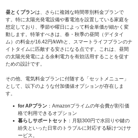
昼とくプラン
は、さらに複雑な時間帯別料金プランで
す。特に太陽光発電設備や蓄電池を設置している家庭を
想定しており、季節や曜日によって料金単価が細かく変
動します。特筆すべきは、春・秋季の昼間（デイタイ
ム）の料金が16.42円/kWhと、スマートライフプランのナ
イトタイムに匹敵する安さになる点です。これは、昼間
の太陽光発電による余剰電力を有効活用することを促す
ための設計です。
その他、電気料金プランに付随する「セットメニュー」
として、以下のような付加価値オプションが存在しま
す。
for APプラン
：Amazonプライムの年会費が割引価
格で利用できるオプション
暮らしサポートセット
：月額300円で水回りや鍵の
紛失といった日常のトラブルに対応する駆けつけサ
ービス。