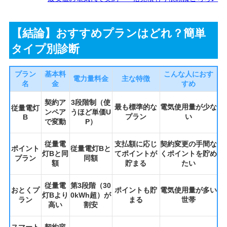
【結論】おすすめプランはどれ？簡単
タイプ別診断
プラン
基本料
こんな人におす
電力量料金
主な特徴
名
金
すめ
契約ア
3段階制（使
最も標準的な
電気使用量が少な
従量電灯
ンペア
うほど単価U
プラン
い
B
で変動
P）
従量電
支払額に応じ
契約変更の手間な
ポイント
従量電灯Bと
灯Bと同
てポイントが
くポイントを貯め
プラン
同額
額
貯まる
たい
従量電
第3段階（30
おとくプ
ポイントも貯
電気使用量が多い
灯Bより
0kWh超）が
ラン
まる
世帯
高い
割安