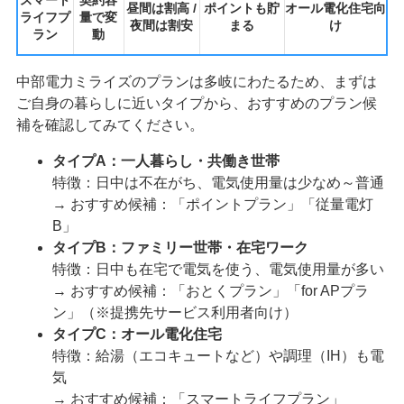
スマート
契約容
昼間は割高 /
ポイントも貯
オール電化住宅向
ライフプ
量で変
夜間は割安
まる
け
ラン
動
中部電力ミライズのプランは多岐にわたるため、まずは
ご自身の暮らしに近いタイプから、おすすめのプラン候
補を確認してみてください。
タイプA：一人暮らし・共働き世帯
特徴：日中は不在がち、電気使用量は少なめ～普通
→ おすすめ候補：「ポイントプラン」「従量電灯
B」
タイプB：ファミリー世帯・在宅ワーク
特徴：日中も在宅で電気を使う、電気使用量が多い
→ おすすめ候補：「おとくプラン」「for APプラ
ン」（※提携先サービス利用者向け）
タイプC：オール電化住宅
特徴：給湯（エコキュートなど）や調理（IH）も電
気
→ おすすめ候補：「スマートライフプラン」