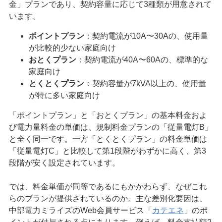
金」プランであり、契約容量に応じて3種類が用意されて
います。
ポイントプラン
：契約電流が10A〜30Aの、使用量
が比較的少ない家庭向け
おとくプラン
：契約電流が40A〜60Aの、標準的な
家庭向け
とくとくプラン
：契約容量が7kVA以上の、使用量
が特に多い家庭向け
「ポイントプラン」と「おとくプラン」の基本料金およ
び電力量料金の単価は、規制料金プランの「従量電灯B」
と全く同一です。一方「とくとくプラン」の料金単価は
「従量電灯C」と比較して第1段階がわずかに高く、第3
段階が安く設定されています。
では、料金単価が同等であるにもかかわらず、なぜこれ
らのプランが提供されているのか。主な差別化要因は、
中部電力ミライズのWeb会員サービス「
カテエネ
」のポ