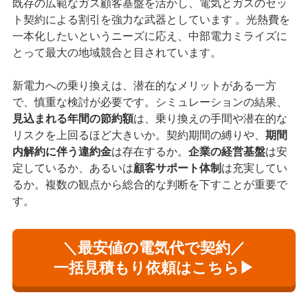
既存の広範なガス顧客基盤を活かし、電気とガスのセッ
ト契約による割引を強力な武器としています 。光熱費を
一本化したいというニーズに応え、中部電力ミライズに
とって最大の地域競合と目されています。
新電力への乗り換えは、潜在的なメリットがある一方
で、慎重な検討が必要です。シミュレーションの結果、
見込まれる年間の節約額
は、乗り換えの手間や潜在的な
リスクを上回るほど大きいか。契約期間の縛りや、
期間
内解約に伴う違約金
は存在するか。
企業の経営基盤
は安
定しているか、あるいは
顧客サポート体制
は充実してい
るか。複数の観点から総合的な判断を下すことが重要で
す。
＼最安値の電気代で契約／
一括見積もり依頼はこちら▶