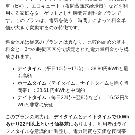
車（EV）、エコキュート（夜間蓄熱式給湯器）などを利
用する家庭をターゲットとした時間帯別料金プランで
す。このプランは、電気を使う「時間」によって料金単
価が大きく変動するのが特徴です。
料金体系は従来のプランとは異なり、比較的高めの基本
料金と、3つの時間帯区分で設定された電力量料金から構
成されます。
デイタイム
（平日10時〜17時）：38.80円/kWhと最
も高額
ホームタイム
（デイタイム、ナイトタイムを除く時
間帯）：28.61 円/kWhと中間的
ナイトタイム
（毎日22時〜翌8時など）：16.52円/k
Whと非常に安価
このプランの魅力は、
デイタイムとナイトタイムで1kWh
あたり22円以上という価格差
にあります。利用者はライ
フスタイルを意識的に調整し、電力消費を安価な夜間帯