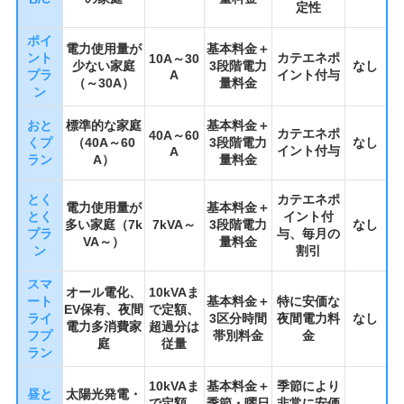
定性
ポイ
電力使用量が
基本料金＋
ント
カテエネポ
10A～30
少ない家庭
3段階電力
なし
プラ
A
イント付与
（～30A）
量料金
ン
おと
標準的な家庭
基本料金＋
カテエネポ
40A～60
くプ
（40A～60
3段階電力
なし
イント付与
A
ラン
A）
量料金
とく
カテエネポ
電力使用量が
基本料金＋
とく
イント付
多い家庭（7k
7kVA～
3段階電力
なし
プラ
与、毎月の
VA～）
量料金
ン
割引
スマ
オール電化、
10kVAま
ート
基本料金＋
特に安価な
EV保有、夜間
で定額、
ライ
3区分時間
夜間電力料
なし
電力多消費家
超過分は
フプ
帯別料金
金
庭
従量
ラン
10kVAま
基本料金＋
季節により
昼と
太陽光発電・
で定額、
季節・曜日
非常に安価