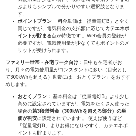
ぶよりもシンプルで分かりやすい選択肢となりま
す。
ポイントプラン
： 料金単価は「従量電灯B」と全く
同じですが、電気料金の支払額に応じて
カテエネポ
イントが貯まる
点が特徴です 。Web会員の登録が
必要ですが、電気使用量が少なくてもポイントのメ
リットが受けられます。
ファミリー世帯・在宅ワーク向け
：日中も在宅者がお
り、月々の電気使用量がコンスタントに多い（目安とし
て300kWhを超える）世帯には「おとくプラン」をおすす
めします。
おとくプラン
： 基本料金は「従量電灯B」より少し
高めに設定されていますが、電気をたくさん使った
場合の
第3段階料金（300kWhを超える部分）の単
価が割安
に設定されています 。 使えば使うほど
「従量電灯B」よりお得になりやすく、カテエネポ
イントも貯まります。