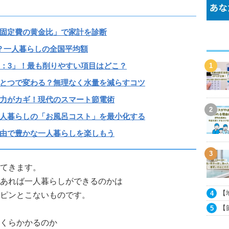
固定費の黄金比」で家計を診断
？一人暮らしの全国平均額
3：3」！最も削りやすい項目はどこ？
とつで変わる？無理なく水量を減らすコツ
力がカギ！現代のスマート節電術
人暮らしの「お風呂コスト」を最小化する
由で豊かな一人暮らしを楽しもう
てきます。
あれば一人暮らしができるのかは
【
ピンとこないものです。
（
【
の
くらかかるのか