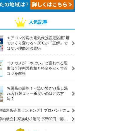
人気記事
エアコン冷房の電気代は設定温度1度
でいくら変わる？28℃が「正解」で
はない理由と節電術
ニチガスが「やばい」と言われる理
由は？評判の真相と料金を安くする
コツを解説
お風呂の節約！＜追い焚きvs足し湯
vs入れ替え＞一番安いのはどの方
法？
地域別販売量ランキング】プロパンガス
LPガス）の主要ガス会社一覧
節約献立】家族4人1週間で3500円！節約
コツや調理のポイントも紹介