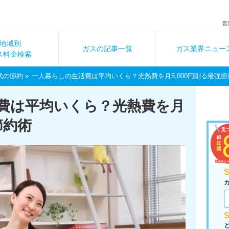
営
地域別
ガスの記事一覧
ガス業界ニュー
ス料金検索
代の節約
一人暮らしの生活費は平均いくら？光熱費を月5,000円削る最強節
費は平均いくら？光熱費を月
節約術
S
S