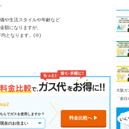
。
備や生活スタイルや年齢など
金額になりますが、
均となります。(※)
大阪ガ
金プラ
「新日
態を徹
tep2
ちらでガスを使用しますか？
料金比較へ ▶︎