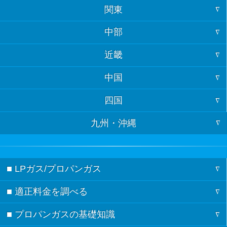
関東
北海道
中部
東京
青森
近畿
福井
神奈川
岩手
中国
大阪
石川
埼玉
宮城
四国
山口
京都
富山
千葉
秋田
九州・沖縄
徳島
島根
兵庫
岐阜
茨城
山形
福岡
香川
鳥取
奈良
長野
栃木
福島
■ LPガス/プロパンガス
佐賀
愛媛
広島
三重
新潟
群馬
■ 適正料金を調べる
ガスの記事一覧
長崎
高知
岡山
滋賀
愛知
■ プロパンガスの基礎知識
料金シミュレーション
節約術
熊本
和歌山
静岡