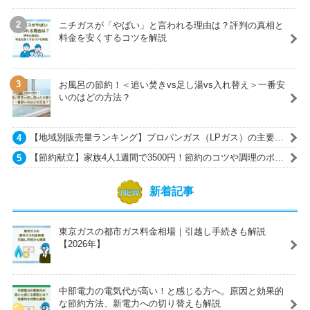
ニチガスが「やばい」と言われる理由は？評判の真相と
料金を安くするコツを解説
お風呂の節約！＜追い焚きvs足し湯vs入れ替え＞一番安
いのはどの方法？
【地域別販売量ランキング】プロパンガス（LPガス）の主要ガ
ス会社一覧
【節約献立】家族4人1週間で3500円！節約のコツや調理のポイ
ントも紹介
新着記事
東京ガスの都市ガス料金相場｜引越し手続きも解説
【2026年】
中部電力の電気代が高い！と感じる方へ。原因と効果的
な節約方法、新電力への切り替えも解説