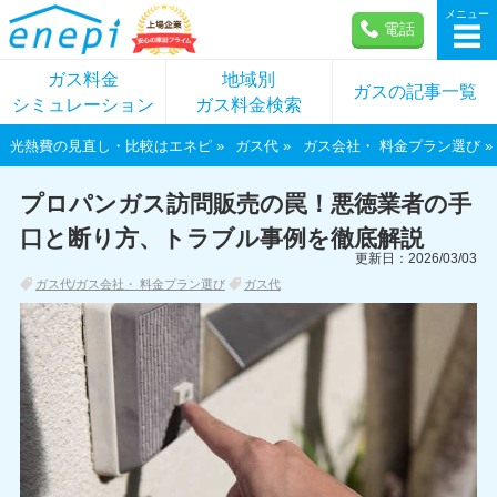
メニュー
電話
ガス料金
地域別
ガスの記事一覧
シミュレーション
ガス料金検索
光熱費の見直し・比較はエネピ
ガス代
ガス会社・ 料金プラン選び
プロパンガス訪問販売の罠！悪徳業者の手
口と断り方、トラブル事例を徹底解説
更新日：2026/03/03
ガス代/ガス会社・ 料金プラン選び
ガス代