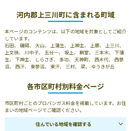
有限会社海老原
河内郡上三川町
0285-56-2163
河内郡上三川町に含まれる町域
商店／石油部
上三川4654-3
有限会社海老原
河内郡上三川町
0285-56-2065
本ページのコンテンツは、以下の地域を対象としてご紹介
善次商店
上三川4879
しています。
有限会社遠井商
河内郡上三川町
0285-56-2013
石田、 磯岡、 大山、 上蒲生、 上神主、 上郷、 上三川、
店
上三川5002
上文挾、 川中子、 五分一、 坂上、 鞘堂、 三本木、 下蒲
生、 下神主、 しらさぎ、 多功、 天神町、 西木代、 西蓼
株式会社馬場商
河内郡上三川町
0285-56-2015
沼、 西汗、 東蓼沼、 東汗、 三村、 梁、 ゆうきが丘
店
上三川5041
各市区町村別料金ページ
市区町村ごとのプロパンガス料金を掲載しています。お住
まいの地域ページでご確認ください。
住んでいる地域を確認する