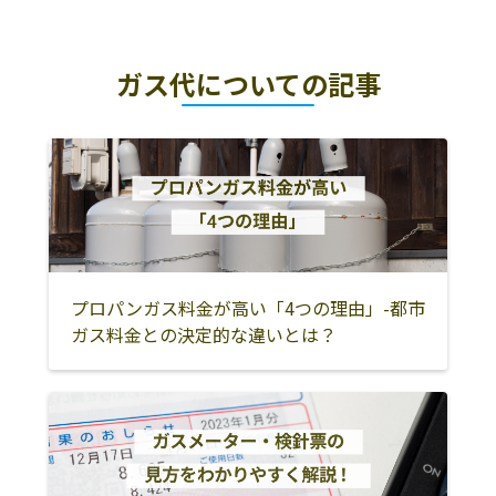
那須塩原市
大田原市
那須郡那須町
ガス代についての記事
矢板市
塩谷郡塩谷町
日光市
那須烏山市
さくら市
那須郡那珂川町
塩谷郡高根沢町
真岡市
芳賀郡益子町
芳賀郡茂木町
芳賀郡市貝町
芳賀郡芳賀町
宇都宮市
下野市
河内郡上三川町
下都賀郡壬生町
鹿沼市
小山市
プロパンガス料金が高い「4つの理由」-都市
ガス料金との決定的な違いとは？
栃木市
下都賀郡野木町
佐野市
足利市