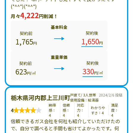
(*^^*)(*^^*)
4,222
月々
円削減！
基本料金
契約後
契約前
1,650
1,765
円
円
重量単価
契約後
契約前
330
623
円/㎥
円/㎥
戸建て/ 3人世帯
2024/2/6 投稿
栃木県河内郡上三川町
使用設備：給湯器
納得
信頼
対応
満足
わかりや
4
感：
感：
力：
度：
すさ：4
4
4
4
4
信頼できるガス会社を何社も紹介していただけたの
で、自分で調べると手間も省けてよかったです。何