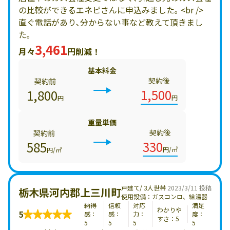
の比較ができるエネピさんに申込みました｡ <br />
直ぐ電話があり､分からない事など教えて頂きまし
た｡
3,461
月々
円削減！
基本料金
契約後
契約前
1,500
1,800
円
円
重量単価
契約後
契約前
330
585
円/㎥
円/㎥
戸建て/ 3人世帯
2023/3/11 投稿
栃木県河内郡上三川町
使用設備：ガスコンロ、給湯器
納得
信頼
対応
満足
わかりや
5
感：
感：
力：
度：
すさ：5
5
5
5
5