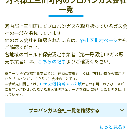
一覧
河内郡上三川町にてプロパンガスを取り扱っているガス会
社の一部を掲載しています。
他のガス会社も確認されたい方は、
各市区町村ページ
から
ご確認ください。
各地域のゴールド保安認定事業者（第一号認定LPガス販
売事業者）は、
こちらの記事
よりご確認ください。
※ゴールド保安認定事業者とは、経済産業省もしくは地方自治体から認定さ
れたプロパンガス（LPガス）会社のことです。
※情報元に関しては、
LPガス資料年報 2022年版
からの引用、およびエネピ
にお問い合わせいただいたお客様の料金データを独自に集計したものを使用
しています。
プロパンガス会社一覧を確認する
もっと見る
ガス会社名
所在地
電話番号