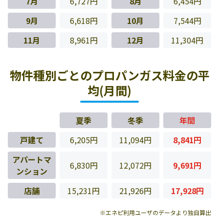
7月
6,727円
8月
6,454円
9月
6,618円
10月
7,544円
11月
8,961円
12月
11,304円
物件種別ごとのプロパンガス料金の平
均(月間)
夏季
冬季
年間
戸建て
6,205円
11,094円
8,841円
アパートマ
6,830円
12,072円
9,691円
ンション
店舗
15,231円
21,926円
17,928円
※エネピ利用ユーザのデータより独自算出