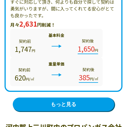
すぐに対応して頂き、何よりも自分で探して契約は
勇気がいりますが、間に入ってくれてる安心がとて
も良かったです。
2,631
月々
円削減！
基本料金
契約後
契約前
1,650
1,747
円
円
重量単価
契約後
契約前
385
620
円/㎥
円/㎥
もっと見る
河内郡上三川町内の
プロパンガス会社