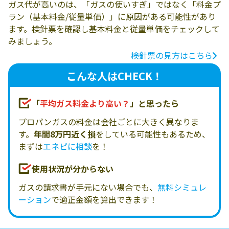
ガス代が高いのは、「ガスの使いすぎ」ではなく「料金プ
ラン（基本料金/従量単価）」に原因がある可能性があり
ます。検針票を確認し基本料金と従量単価をチェックして
みましょう。
検針票の見方はこちら
こんな人はCHECK！
「
平均ガス料金より高い？
」と思ったら
プロパンガスの料金は会社ごとに大きく異なりま
す。
年間8万円近く損
をしている可能性もあるため、
まずは
エネピに相談
を！
使用状況が分からない
ガスの請求書が手元にない場合でも、
無料シミュレ
ーション
で適正金額を算出できます！