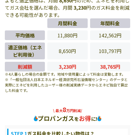
よると適正価格は、月間
8,650
円のため、エネピを利用し
てガス会社を選んだ場合、月間
3,230
円のガス料金を削減
できる可能性があります。
月間料金
年間料金
平均価格
11,880円
142,562円
適正価格（エネ
8,650円
103,797円
ピ利用後）
削減額
3,230円
38,765円
※4人暮らしの場合の金額です。地域や使用量によって料金は変動します。
※「一般社団法人日本エネルギー経済研究所石油情報センター」のデータと
実際にエネピを利用したユーザー様の削減実績データからエネピ独自で算出
した料金です。
8
\ 最大
万円削減/
プロパンガス
お得
を
に!
STEP 1
ガス料金を比較したい物件は？