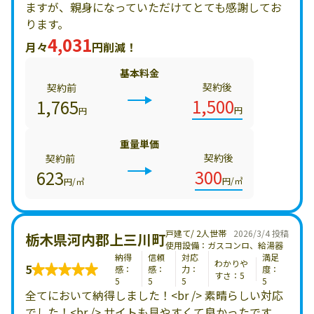
ますが、親身になっていただけてとても感謝してお
ります。
4,031
月々
円削減！
基本料金
契約後
契約前
1,500
1,765
円
円
重量単価
契約後
契約前
300
623
円/㎥
円/㎥
戸建て/ 2人世帯
2026/3/4 投稿
栃木県河内郡上三川町
使用設備：ガスコンロ、給湯器
納得
信頼
対応
満足
わかりや
5
感：
感：
力：
度：
すさ：5
5
5
5
5
全てにおいて納得しました！<br /> 素晴らしい対応
でした！<br /> サイトも見やすくて良かったです