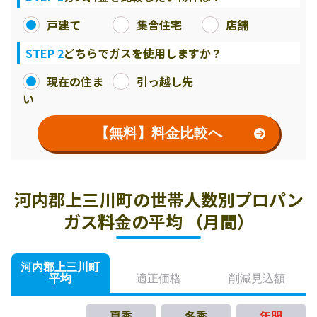
戸建て
集合住宅
店舗
STEP 2
どちらでガスを使用しますか？
現在の住ま
引っ越し先
い
【無料】料金比較へ
河内郡上三川町の世帯人数別プロパン
ガス料金の平均 （月間）
河内郡上三川町
平均
適正価格
削減見込額
夏季
冬季
年間