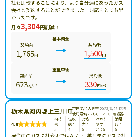
社も比較することにより、より自分達にあったガス
会社と契約することができました。対応もとても早
かったです。
3,304
月々
円削減！
基本料金
契約後
契約前
1,500
1,765
円
円
重量単価
契約後
契約前
330
623
円/㎥
円/㎥
戸建て/ 3人世帯
2023/6/29 投稿
栃木県河内郡上三川町
使用設備：ガスコンロ、給湯器
納得
信頼
対応
わかり
満足
4.8
感：
感：
力：
やす
度：
5
4
5
さ：5
5
居住中のガス会社変更ではなく､引越し先のガス会社