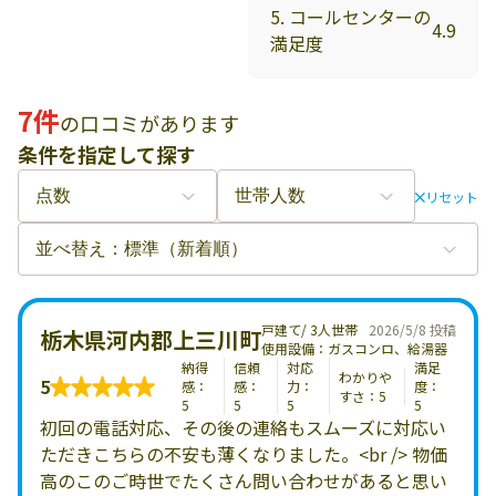
5. コールセンターの
4.9
満足度
7件
の口コミがあります
条件を指定して探す
リセット
戸建て/ 3人世帯
2026/5/8 投稿
栃木県河内郡上三川町
使用設備：ガスコンロ、給湯器
納得
信頼
対応
満足
わかりや
5
感：
感：
力：
度：
すさ：5
5
5
5
5
初回の電話対応、その後の連絡もスムーズに対応い
ただきこちらの不安も薄くなりました。<br /> 物価
高のこのご時世でたくさん問い合わせがあると思い