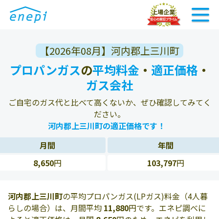
【2026年08月】河内郡上三川町
プロパンガス
の
平均料金
・
適正価格
・
ガス会社
ご自宅のガス代と比べて高くないか、ぜひ確認してみてく
ださい。
河内郡上三川町の適正価格です！
月間
年間
8,650
円
103,797
円
河内郡上三川町
の平均プロパンガス(LPガス)料金（4人暮
らしの場合）は、月間平均
11,880
円です。エネピ調べに