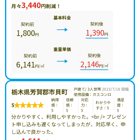
3,440
月々
円削減！
基本料金
契約後
契約前
1,390
1,800
円
円
重量単価
契約後
契約前
2,146
6,141
円/㎥
円/㎥
戸建て/ 3人世帯
2023/7/16 投稿
栃木県芳賀郡市貝町
使用設備：ガスコンロ
納得
信頼
対応
満足
わかりや
5
感：
感：
力：
度：
すさ：5
5
5
5
5
分かりやすく、利用しやすかった。<br /> プレゼン
ト申し込みも遅くなってしまったが、対応早く、申
し込んで良かった。