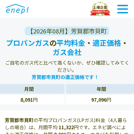
【2026年08月】芳賀郡市貝町
プロパンガス
の
平均料金
・
適正価格
・
ガス会社
ご自宅のガス代と比べて高くないか、ぜひ確認してみてく
ださい。
芳賀郡市貝町の適正価格です！
月間
年間
8,091
円
97,096
円
芳賀郡市貝町
の平均プロパンガス(LPガス)料金（4人暮ら
しの場合）は、月間平均
11,322
円です。エネピ調べによ