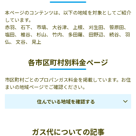
小堀酒店
芳賀郡市貝町田
0285-68-1930
本ページのコンテンツは、以下の地域を対象としてご紹介
野辺108
しています。
高徳商店
芳賀郡市貝町続
0285-68-1931
赤羽、 石下、 市塙、 大谷津、 上根、 刈生田、 笹原田、
谷193
塩田、 椎谷、 杉山、 竹内、 多田羅、 田野辺、 続谷、 羽
仏、 文谷、 見上
株式会社東芳リ
321-3425 芳賀郡
0285-68-1386
ビングプランガ
市貝町多田羅
各市区町村別料金ページ
イド
465-1
市区町村ごとのプロパンガス料金を掲載しています。お住
まいの地域ページでご確認ください。
住んでいる地域を確認する
那須塩原市
大田原市
那須郡那須町
ガス代についての記事
矢板市
塩谷郡塩谷町
日光市