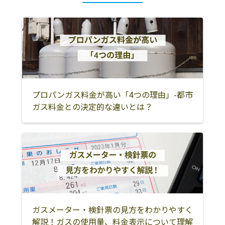
那須烏山市
さくら市
那須郡那珂川町
塩谷郡高根沢町
真岡市
芳賀郡益子町
芳賀郡茂木町
芳賀郡市貝町
芳賀郡芳賀町
宇都宮市
下野市
河内郡上三川町
下都賀郡壬生町
鹿沼市
小山市
プロパンガス料金が高い「4つの理由」-都市
ガス料金との決定的な違いとは？
栃木市
下都賀郡野木町
佐野市
足利市
ガスメーター・検針票の見方をわかりやすく
解説！ガスの使用量、料金表示について理解