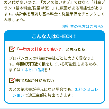
ガス代が高いのは、「ガスの使いすぎ」ではなく「料金プ
ラン（基本料金/従量単価）」に原因がある可能性があり
ます。検針票を確認し基本料金と従量単価をチェックして
みましょう。
検針票の見方はこちら
こんな人はCHECK！
「
平均ガス料金より高い？
」と思ったら
プロパンガスの料金は会社ごとに大きく異なりま
す。
年間8万円近く損
をしている可能性もあるため、
まずは
エネピに相談
を！
使用状況が分からない
ガスの請求書が手元にない場合でも、
無料シミュレ
ーション
で適正金額を算出できます！