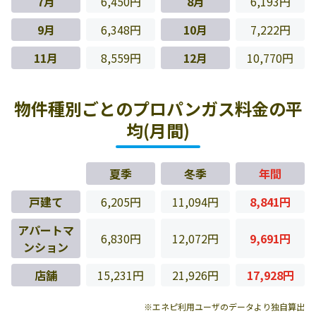
7月
6,450円
8月
6,193円
9月
6,348円
10月
7,222円
11月
8,559円
12月
10,770円
物件種別ごとのプロパンガス料金の平
均(月間)
夏季
冬季
年間
戸建て
6,205円
11,094円
8,841円
アパートマ
6,830円
12,072円
9,691円
ンション
店舗
15,231円
21,926円
17,928円
※エネピ利用ユーザのデータより独自算出