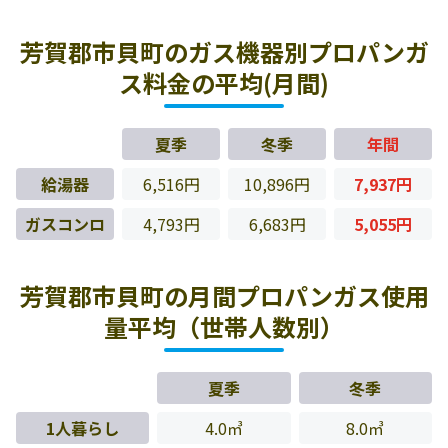
芳賀郡市貝町のガス機器別プロパンガ
ス料金の平均(月間)
夏季
冬季
年間
給湯器
6,516円
10,896円
7,937円
ガスコンロ
4,793円
6,683円
5,055円
芳賀郡市貝町の月間プロパンガス使用
量平均（世帯人数別）
夏季
冬季
1人暮らし
4.0㎥
8.0㎥