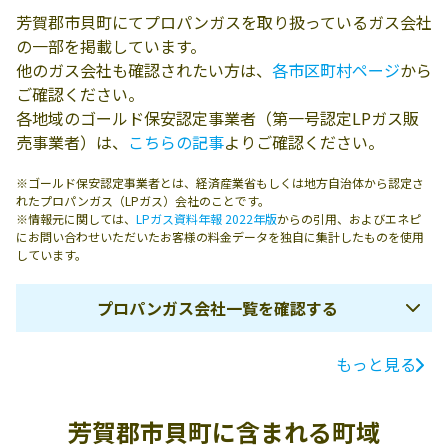
芳賀郡市貝町にてプロパンガスを取り扱っているガス会社
の一部を掲載しています。
他のガス会社も確認されたい方は、
各市区町村ページ
から
ご確認ください。
各地域のゴールド保安認定事業者（第一号認定LPガス販
売事業者）は、
こちらの記事
よりご確認ください。
※ゴールド保安認定事業者とは、経済産業省もしくは地方自治体から認定さ
れたプロパンガス（LPガス）会社のことです。
※情報元に関しては、
LPガス資料年報 2022年版
からの引用、およびエネピ
にお問い合わせいただいたお客様の料金データを独自に集計したものを使用
しています。
プロパンガス会社一覧を確認する
もっと見る
ガス会社名
所在地
電話番号
有限会社柳設備
芳賀郡市貝町赤
0285-68-1707
芳賀郡市貝町に含まれる町域
工業
羽353