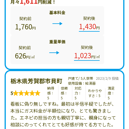
1,611
月々
円削減！
基本料金
契約後
契約前
1,430
1,760
円
円
重量単価
契約後
契約前
1,023
626
円/㎥
円/㎥
戸建て/ 5人世帯
2023/2/9 投稿
栃木県芳賀郡市貝町
使用設備：給湯器
納得
信頼
対応
満足
わかりや
5
感：
感：
力：
度：
すさ：5
5
5
5
5
看板に偽り無しですね。最初は半信半疑でしたが、
本当にガス料金が半額位になり、とても驚きまし
た。エネピの担当の方も親切丁寧に、親身になって
相談にのってくれてとても好感が持てる方でした。