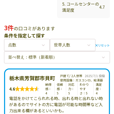
5. コールセンターの
4.7
満足度
3件
の口コミがあります
条件を指定して探す
リセット
戸建て/ 2人世帯
2025/7/1 投稿
栃木県芳賀郡市貝町
使用設備：ガスコンロ、給湯器
納得
信頼
対応
わかり
満足
4.6
感：
感：
力：
やす
度：
4
5
5
さ：5
4
電話をかけてこられれる時、出れる時と出れない時
があるのでサイトの方に電話が可能な時間帯など入
力出来る欄があるといいかも。