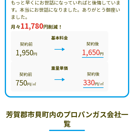
もっと早くにお世話になっていればと後悔していま
す。本当にお世話になりました。ありがとう御座い
ました。
11,780
月々
円削減！
基本料金
契約後
契約前
1,650
1,950
円
円
重量単価
契約後
契約前
330
750
円/㎥
円/㎥
芳賀郡市貝町内の
プロパンガス会社一
覧