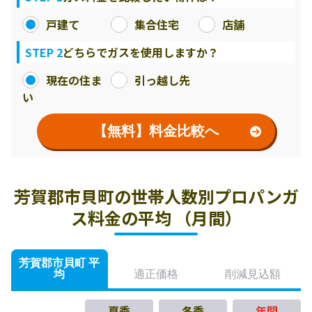
戸建て
集合住宅
店舗
STEP 2
どちらでガスを使用しますか？
現在の住ま
引っ越し先
い
【無料】料金比較へ
芳賀郡市貝町の世帯人数別プロパンガ
ス料金の平均 （月間）
芳賀郡市貝町 平
均
適正価格
削減見込額
夏季
冬季
年間