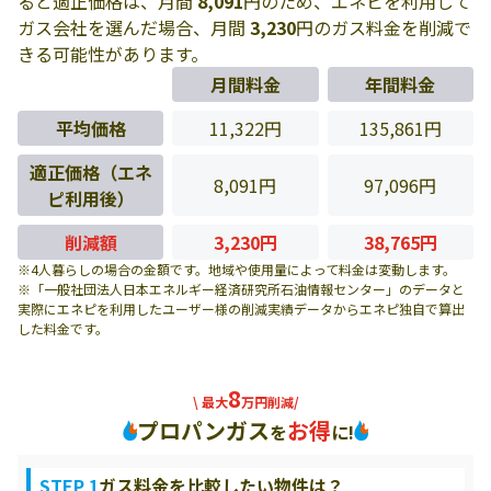
ると適正価格は、月間
8,091
円のため、エネピを利用して
ガス会社を選んだ場合、月間
3,230
円のガス料金を削減で
きる可能性があります。
月間料金
年間料金
平均価格
11,322円
135,861円
適正価格（エネ
8,091円
97,096円
ピ利用後）
削減額
3,230円
38,765円
※4人暮らしの場合の金額です。地域や使用量によって料金は変動します。
※「一般社団法人日本エネルギー経済研究所石油情報センター」のデータと
実際にエネピを利用したユーザー様の削減実績データからエネピ独自で算出
した料金です。
8
\ 最大
万円削減/
プロパンガス
お得
を
に!
STEP 1
ガス料金を比較したい物件は？