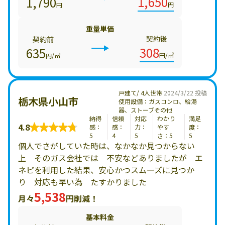
1,650
1,790
円
円
重量単価
契約後
契約前
308
635
円/㎥
円/㎥
戸建て/ 4人世帯
2024/3/22 投稿
栃木県小山市
使用設備：ガスコンロ、給湯
器、ストーブその他
納得
信頼
対応
わかり
満足
4.8
感：
感：
力：
やす
度：
5
4
5
さ：5
5
個人でさがしていた時は、なかなか見つからない
上 そのガス会社では 不安などありましたが エ
ネピを利用した結果、安心かつスムーズに見つか
り 対応も早い為 たすかりました
5,538
月々
円削減！
基本料金