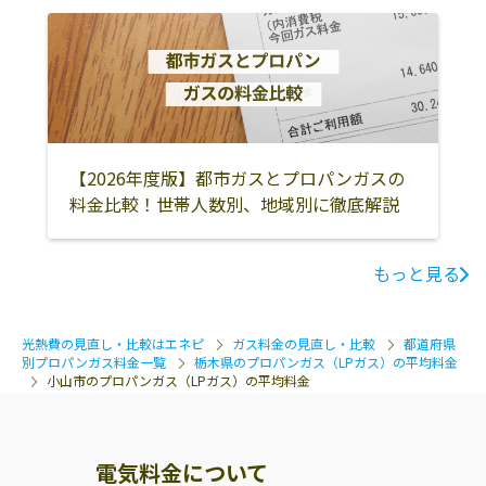
株式会社飯野
小山市中央2-5-
0285-22-0076
10
株式会社中山設
323-0806 小山市
0285-22-1865
備機器
中久喜198
株式会社石崎燃
小山市南乙女1-
0285-45-0206
【2026年度版】都市ガスとプロパンガスの
料
3-5
料金比較！世帯人数別、地域別に徹底解説
株式会社ホーム
小山市梁2075-6
0285-49-3830
エネルギー首都
もっと見る
圏／小山センタ
ー
株式会社トチネ
小山市出井1235-
0285-30-1011
光熱費の見直し・比較はエネピ
ガス料金の見直し・比較
都道府県
別プロパンガス料金一覧
栃木県のプロパンガス（LPガス）の平均料金
ン
6
小山市のプロパンガス（LPガス）の平均料金
株式会社タナカ
小山市乙女3-24-
0285-45-0052
石油ガス
28
電気料金について
株式会社タカハ
323-0811 小山市
0285-22-2485