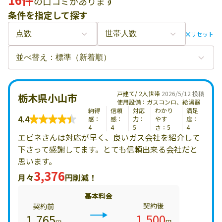
の口コミがあります
条件を指定して探す
リセット
戸建て/ 2人世帯
2026/5/12 投稿
栃木県小山市
使用設備：ガスコンロ、給湯器
納得
信頼
対応
わかり
満足
4.4
感：
感：
力：
やす
度：
4
4
5
さ：5
4
エピネさんは対応が早く、良いガス会社を紹介して
下さって感謝してます。とても信頼出来る会社だと
思います。
3,376
月々
円削減！
基本料金
契約後
契約前
1,500
1,765
円