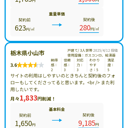
円
重量単価
契約後
契約前
280
623
円/㎥
円/㎥
戸建て/ 3人世帯
2025/4/12 投稿
栃木県小山市
使用設備：ガスコンロ、給湯器
納得
信頼
対応
わかり
満足
3.6
感：
感：
力：
やす
度：
2
3
3
さ：5
5
サイトの利用はしやすいのときちんと契約後のフォ
ローもしてくださってると思います。<br /> また利
用したいです。
1,833
月々
円削減！
基本料金
契約後
契約前
9,185
1,650
円
円