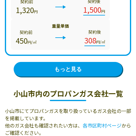
契約後
契約前
1,500
1,320
円
円
重量単価
契約後
契約前
308
450
円/㎥
円/㎥
もっと見る
小山市内の
プロパンガス会社一覧
小山市にてプロパンガスを取り扱っているガス会社の一部
を掲載しています。
他のガス会社も確認されたい方は、
各市区町村ページ
から
ご確認ください。