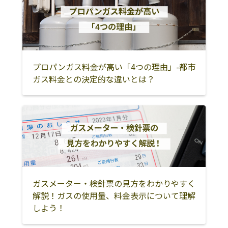
塩谷郡高根沢町
真岡市
芳賀郡益子町
延島1525
芳賀郡茂木町
芳賀郡市貝町
芳賀郡芳賀町
神山ガス水道
323-0063 小山市
0285-38-0028
上石塚790
宇都宮市
下野市
河内郡上三川町
植野商店
小山市松沼950
0285-37-0026
下都賀郡壬生町
鹿沼市
小山市
プロパンガス料金が高い「4つの理由」-都市
ガス料金との決定的な違いとは？
松島ガス株式会
323-0804 小山市
0285-49-1102
栃木市
下都賀郡野木町
佐野市
社／小山営業所
大字萱橋1230
足利市
小久保商店
小山市大川島578
0285-38-3345
ｰ1
小山プロパンガ
323-0014 小山市
0285-23-0005
ス保安センター
大字喜沢647-1
古川精米
小山市寒川1590
0285-38-1028
ガスメーター・検針票の見方をわかりやすく
解説！ガスの使用量、料金表示について理解
関東熔材有限会
小山市黒木223-1
0285-37-2495
しよう！
社