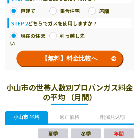
戸建て
集合住宅
店舗
STEP 2
どちらでガスを使用しますか？
現在の住ま
引っ越し先
い
【無料】料金比較へ
小山市の世帯人数別プロパンガス料金
の平均 （月間）
小山市 平均
適正価格
削減見込額
夏季
冬季
年間