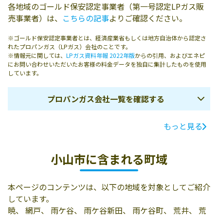
各地域のゴールド保安認定事業者（第一号認定LPガス販
売事業者）は、
こちらの記事
よりご確認ください。
※ゴールド保安認定事業者とは、経済産業省もしくは地方自治体から認定さ
れたプロパンガス（LPガス）会社のことです。
※情報元に関しては、
LPガス資料年報 2022年版
からの引用、およびエネピ
にお問い合わせいただいたお客様の料金データを独自に集計したものを使用
しています。
プロパンガス会社一覧を確認する
もっと見る
ガス会社名
所在地
電話番号
有限会社日関興
小山市武井402
0285-27-1249
小山市に含まれる町域
業
有限会社谷田貝
小山市下河原田
0285-38-0064
本ページのコンテンツは、以下の地域を対象としてご紹介
油店
604
しています。
有限会社神山商
小山市間々田
0285-45-0039
暁、 網戸、 雨ケ谷、 雨ケ谷新田、 雨ケ谷町、 荒井、 荒