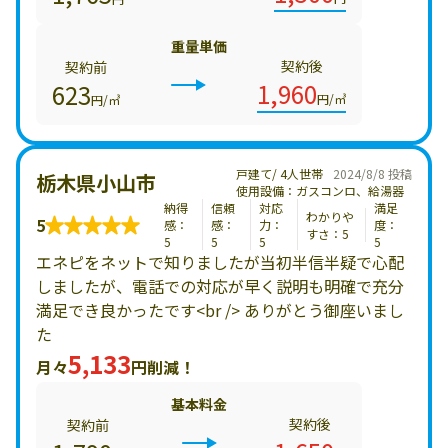
重量単価
契約後
契約前
1,960
623
円/㎥
円/㎥
戸建て/ 4人世帯
2024/8/8 投稿
栃木県小山市
使用設備：ガスコンロ、給湯器
納得
信頼
対応
満足
わかりや
5
感：
感：
力：
度：
すさ：5
5
5
5
5
エネピをネットで知りましたが当初半信半疑で心配
しましたが、電話での対応が早く説明も明確で充分
満足でき良かったです<br /> ありがとう御座いまし
た
5,133
月々
円削減！
基本料金
契約後
契約前