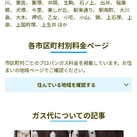
店
1028
川、 粟宮、 飯塚、 井岡、 生駒、 石ノ上、 出井、 稲葉
郷、 犬塚、 今里、 美しが丘、 駅東通り、 駅南町、 大川
有限会社オカダ
小山市花垣町1-
0285-22-0951
島、 大本、 押切、 乙女、 小宅、 小山、 鏡、 上石塚、 上
ガス
5-1
泉、 上国府塚、 上生井 ほか
北日本ガス株式
323-0027 小山市
0120-226-452
会社
花垣町2-11-22
各市区町村別料金ページ
栃木プロパン瓦
323-0820 小山市
0285-27-6161
斯商会
西城南4-8-3
市区町村ごとのプロパンガス料金を掲載しています。お住
まいの地域ページでご確認ください。
田村万二郎商店
小山市福良2243
0285-49-1751
住んでいる地域を確認する
中央セントラル
小山市花垣町2-
0285-24-5088
ガス株式会社／
11-22
小山営業所
那須塩原市
大田原市
那須郡那須町
大塚商店
小山市卒島749
0285-37-0012
ガス代についての記事
矢板市
塩谷郡塩谷町
日光市
川越商店
小山市喜沢76
0285-22-0541
那須烏山市
さくら市
那須郡那珂川町
星野商店
322-0065 小山市
0285-49-0011