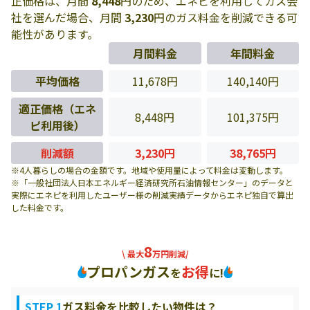
正価格は、月間
8,448
円のため、エネピを利用してガス会
社を選んだ場合、月間
3,230
円のガス料金を削減できる可
能性があります。
月間料金
年間料金
平均価格
11,678円
140,140円
適正価格（エネ
8,448円
101,375円
ピ利用後）
削減額
3,230円
38,765円
※4人暮らしの場合の金額です。地域や使用量によって料金は変動します。
※「一般社団法人日本エネルギー経済研究所石油情報センター」のデータと
実際にエネピを利用したユーザー様の削減実績データからエネピ独自で算出
した料金です。
8
\ 最大
万円削減/
プロパンガス
お得
を
に!
STEP 1
ガス料金を比較したい物件は？