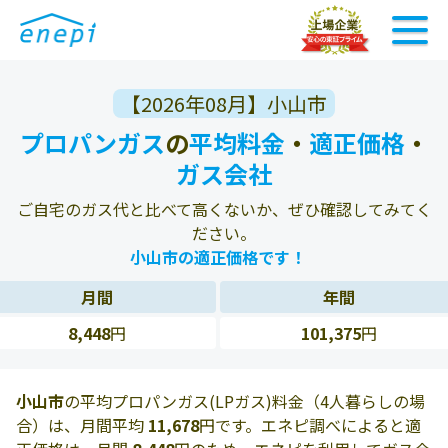
【2026年08月】小山市
プロパンガス
の
平均料金
・
適正価格
・
ガス会社
ご自宅のガス代と比べて高くないか、ぜひ確認してみてく
ださい。
小山市の適正価格です！
月間
年間
8,448
円
101,375
円
小山市
の平均プロパンガス(LPガス)料金（4人暮らしの場
合）は、月間平均
11,678
円です。エネピ調べによると適