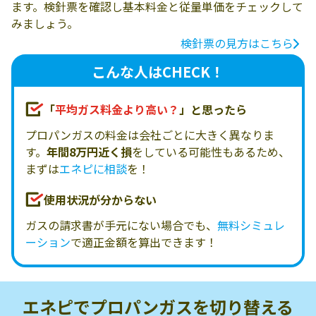
ます。検針票を確認し基本料金と従量単価をチェックして
みましょう。
検針票の見方はこちら
こんな人はCHECK！
「
平均ガス料金より高い？
」と思ったら
プロパンガスの料金は会社ごとに大きく異なりま
す。
年間8万円近く損
をしている可能性もあるため、
まずは
エネピに相談
を！
使用状況が分からない
ガスの請求書が手元にない場合でも、
無料シミュレ
ーション
で適正金額を算出できます！
エネピでプロパンガスを
切り替える