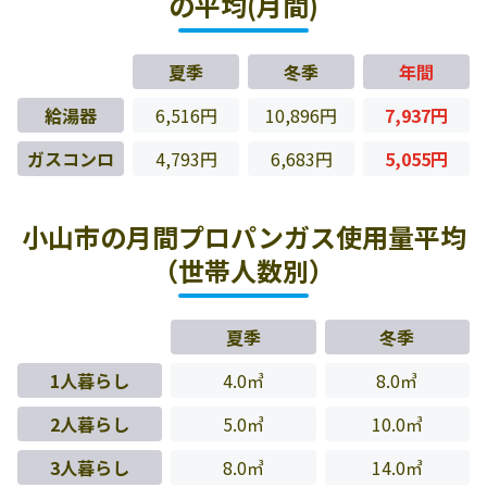
の平均(月間)
夏季
冬季
年間
給湯器
6,516円
10,896円
7,937円
ガスコンロ
4,793円
6,683円
5,055円
小山市の月間プロパンガス使用量平均
（世帯人数別）
夏季
冬季
1人暮らし
4.0㎥
8.0㎥
2人暮らし
5.0㎥
10.0㎥
3人暮らし
8.0㎥
14.0㎥