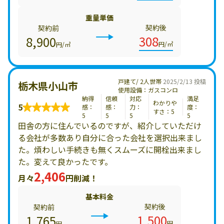
重量単価
契約後
契約前
308
8,900
円/㎥
円/㎥
戸建て/ 2人世帯
2025/2/13 投稿
栃木県小山市
使用設備：ガスコンロ
納得
信頼
対応
満足
わかりや
5
感：
感：
力：
度：
すさ：5
5
5
5
5
田舎の方に住んでいるのですが、紹介していただけ
る会社が多数あり自分に合った会社を選択出来まし
た。煩わしい手続きも無くスムーズに開栓出来まし
た。変えて良かったです。
2,406
月々
円削減！
基本料金
契約後
契約前
1,500
1,765
円
円