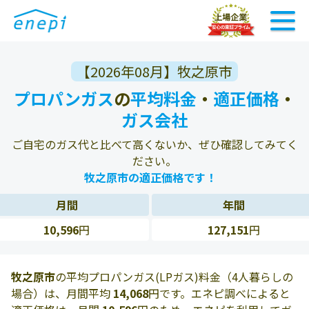
【2026年08月】牧之原市
プロパンガス
の
平均料金
・
適正価格
・
ガス会社
ご自宅のガス代と比べて高くないか、ぜひ確認してみてく
ださい。
牧之原市の適正価格です！
月間
年間
10,596
円
127,151
円
牧之原市
の平均プロパンガス(LPガス)料金（4人暮らしの
場合）は、月間平均
14,068
円です。エネピ調べによると