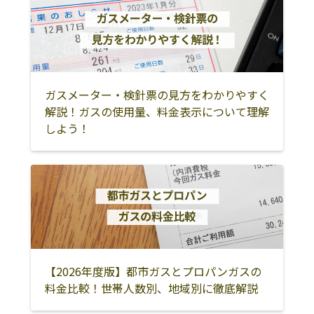
御前崎市
掛川市
袋井市
菊川市
磐田市
周智郡森町
浜松市
湖西市
ガスメーター・検針票の見方をわかりやすく
解説！ガスの使用量、料金表示について理解
しよう！
【2026年度版】都市ガスとプロパンガスの
料金比較！世帯人数別、地域別に徹底解説