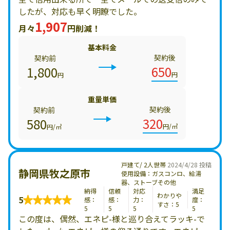
したが、対応も早く明瞭でした。
1,907
月々
円削減！
基本料金
契約後
契約前
650
1,800
円
円
重量単価
契約後
契約前
320
580
円/㎥
円/㎥
戸建て/ 2人世帯
2024/4/28 投稿
静岡県牧之原市
使用設備：ガスコンロ、給湯
器、ストーブその他
納得
信頼
対応
満足
わかりや
5
感：
感：
力：
度：
すさ：5
5
5
5
5
この度は、偶然、エネピ-様と巡り合えてラッキ-で