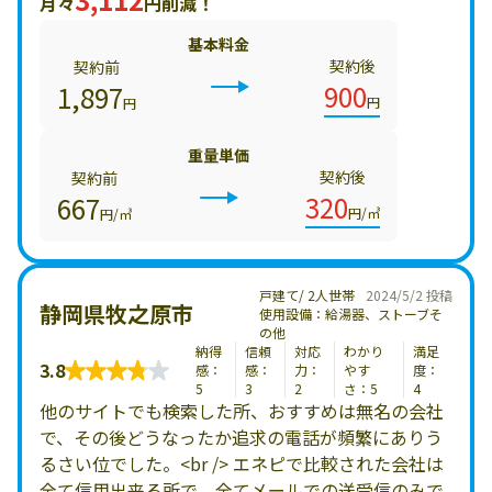
月々
円削減！
基本料金
契約後
契約前
900
1,897
円
円
重量単価
契約後
契約前
320
667
円/㎥
円/㎥
戸建て/ 2人世帯
2024/5/2 投稿
静岡県牧之原市
使用設備：給湯器、ストーブそ
の他
納得
信頼
対応
わかり
満足
3.8
感：
感：
力：
やす
度：
5
3
2
さ：5
4
他のサイトでも検索した所、おすすめは無名の会社
で、その後どうなったか追求の電話が頻繁にありう
るさい位でした。<br /> エネピで比較された会社は
全て信用出来る所で 全てメールでの送受信のみで