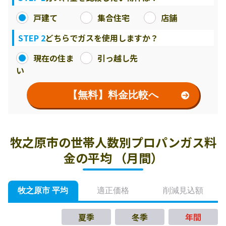
戸建て
集合住宅
店舗
STEP 2
どちらでガスを使用しますか？
現在の住ま
引っ越し先
い
【無料】料金比較へ
牧之原市の世帯人数別プロパンガス料
金の平均 （月間）
牧之原市 平均
適正価格
削減見込額
夏季
冬季
年間