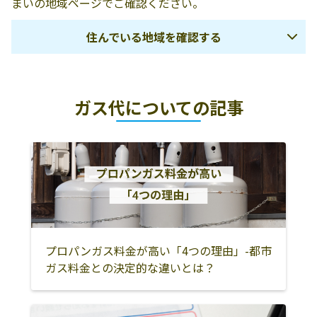
まいの地域ページでご確認ください。
ト
市新庄38-1
住んでいる地域を確認する
下田市
賀茂郡東伊豆町
賀茂郡河津町
ガス代についての記事
賀茂郡南伊豆町
賀茂郡松崎町
賀茂郡西伊豆町
熱海市
伊東市
伊豆市
伊豆の国市
沼津市
三島市
御殿場市
裾野市
田方郡函南町
駿東郡清水町
駿東郡長泉町
駿東郡小山町
富士市
富士宮市
静岡市
プロパンガス料金が高い「4つの理由」-都市
ガス料金との決定的な違いとは？
焼津市
藤枝市
島田市
牧之原市
榛原郡吉田町
榛原郡川根本町