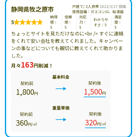
戸建て/ 2人世帯
2023/3/27 投稿
静岡県牧之原市
使用設備：ガスコンロ、給湯器
納得
信頼
対応
満足
わかりや
5
感：
感：
力：
度：
すさ：5
5
5
5
5
ちょっとサイトを見ただけなのに<br /> すぐに連絡
をくれて安い会社を教えてくれました。キャンペー
ンの事などについても親切に教えてくれて助かりま
した。
163
月々
円削減！
基本料金
契約後
契約前
1,500
1,800
円
円
重量単価
契約後
契約前
320
360
円/㎥
円/㎥