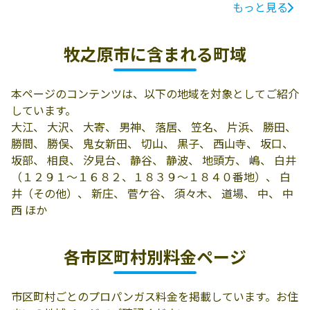
もっと見る
ガス会社名
所在地
電話番号
本目商事株式会
421-0532 牧之原
0548-58-0005
牧之原市に含まれる町域
社
市地頭方935-9
大窪石油店
421-0533 牧之原
0548-58-0014
本ページのコンテンツは、以下の地域を対象としてご紹介
市新庄112-1
しています。
増田文彦商店
421-0522 牧之原
0548-52-0482
大江、 大沢、 大寄、 男神、 落居、 笠名、 片浜、 勝田、
市相良171-2
勝間、 勝俣、 鬼女新田、 切山、 黒子、 西山寺、 坂口、
坂部、 相良、 汐見台、 静谷、 静波、 地頭方、 嶋、 白井
相良物産株式会
421-0523 牧之原
0548-52-1500
（１２９１～１６８２、１８３９～１８４０番地）、 白
社
市波津102
井（その他）、 新庄、 菅ケ谷、 須々木、 道場、 中、 中
西 ほか
榛原プロパンガ
421-0422 牧之原
0548-22-5676
ス協組
市静波2599-1
各市区町村別料金ページ
株式会社池田プ
421-0422 牧之原
0548-22-0328
ロパン商会
市静波1242-5
市区町村ごとのプロパンガス料金を掲載しています。お住
株式会社ヤマモ
421-0533 牧之原
0548-58-0020