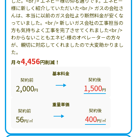
した。<br /> エネピ－様の仰る通りです。エネピ－
様に新しく紹介していただいた<br /> ガスの会社さ
んは、本当に以前のガス会社より断然料金が安くな
っていました。<br /> 新しいガス会社の工事担当の
方も気持ちよく工事を完了させてくれました<br />
わからないこともエネピ-様のオペレ－タ－の方々
が、親切に対応してくれましたので大変助かりまし
た。
4,456
月々
円削減！
基本料金
契約後
契約前
1,500
2,000
円
円
重量単価
契約後
契約前
400
56
円/㎥
円/㎥