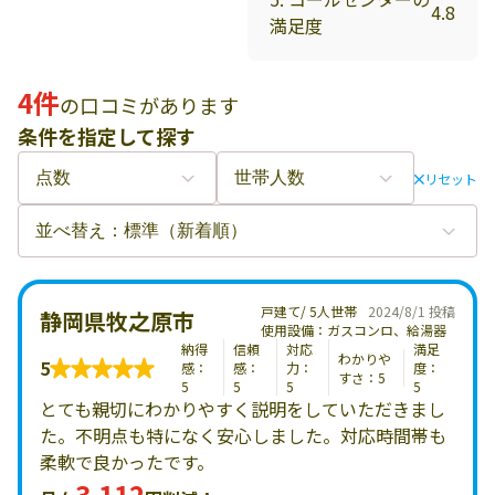
4.8
満足度
4件
の口コミがあります
条件を指定して探す
リセット
戸建て/ 5人世帯
2024/8/1 投稿
静岡県牧之原市
使用設備：ガスコンロ、給湯器
納得
信頼
対応
満足
わかりや
5
感：
感：
力：
度：
すさ：5
5
5
5
5
とても親切にわかりやすく説明をしていただきまし
た。不明点も特になく安心しました。対応時間帯も
柔軟で良かったです。
3,112