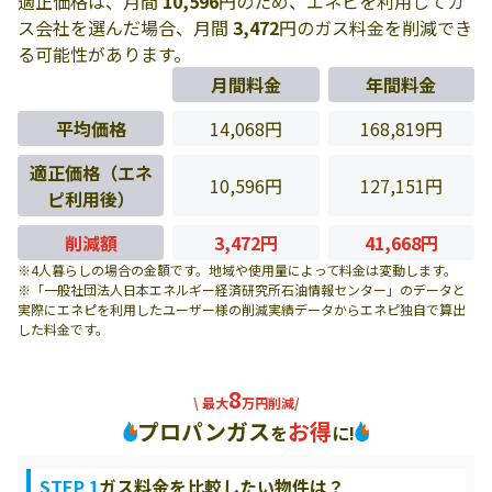
適正価格は、月間
10,596
円のため、エネピを利用してガ
ス会社を選んだ場合、月間
3,472
円のガス料金を削減でき
る可能性があります。
月間料金
年間料金
平均価格
14,068円
168,819円
適正価格（エネ
10,596円
127,151円
ピ利用後）
削減額
3,472円
41,668円
※4人暮らしの場合の金額です。地域や使用量によって料金は変動します。
※「一般社団法人日本エネルギー経済研究所石油情報センター」のデータと
実際にエネピを利用したユーザー様の削減実績データからエネピ独自で算出
した料金です。
8
\ 最大
万円削減/
プロパンガス
お得
を
に!
STEP 1
ガス料金を比較したい物件は？