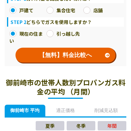
戸建て
集合住宅
店舗
STEP 2
どちらでガスを使用しますか？
現在の住ま
引っ越し先
い
【無料】料金比較へ
御前崎市の世帯人数別プロパンガス料
金の平均 （月間）
御前崎市 平均
適正価格
削減見込額
夏季
冬季
年間