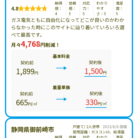
納得
信頼
対応
わかり
満足
4.8
感：
感：
力：
やす
度：
4
5
5
さ：5
5
ガス電気ともに自由化になってどこが良いのかわか
らなかった時にこのサイトに辿り着いていろいろ選
べて最高です。
4,768
月々
円削減！
基本料金
契約後
契約前
1,500
1,899
円
円
重量単価
契約後
契約前
330
665
円/㎥
円/㎥
戸建て/ 2人世帯
2023/8/8 投稿
静岡県御前崎市
使用設備：ガスコンロ、給湯器
納得
信頼
対応
わかり
満足