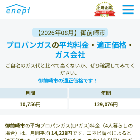
【2026年08月】御前崎市
プロパンガス
の
平均料金
・
適正価格
・
ガス会社
ご自宅のガス代と比べて高くないか、ぜひ確認してみてく
ださい。
御前崎市の適正価格です！
月間
年間
10,756
円
129,076
円
御前崎市
の平均プロパンガス(LPガス)料金（4人暮らしの
場合）は、月間平均
14,229
円です。エネピ調べによると