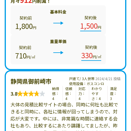
月々
円削減！
基本料金
契約後
契約前
1,500
1,800
円
円
重量単価
契約後
契約前
330
710
円/㎥
円/㎥
戸建て/ 3人世帯
2024/4/21 投稿
静岡県御前崎市
使用設備：ガスコンロ
納得
信頼
対応
わかり
満足
3.8
感：
感：
力：
やす
度：
4
4
4
さ：4
3
大体の見積比較サイトの場合、同時に何社も比較で
きると同時に、各社に情報が回ってしまうので、対
応が大変です。中には、非常識な時間に連絡する会
社もあり、比較するにあたり躊躇してましたが、昨