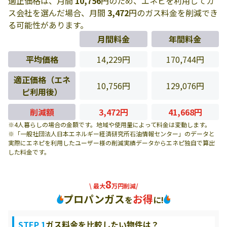
適正価格は、月間
10,756
円のため、エネピを利用してガ
ス会社を選んだ場合、月間
3,472
円のガス料金を削減でき
る可能性があります。
月間料金
年間料金
平均価格
14,229円
170,744円
適正価格（エネ
10,756円
129,076円
ピ利用後）
削減額
3,472円
41,668円
※4人暮らしの場合の金額です。地域や使用量によって料金は変動します。
※「一般社団法人日本エネルギー経済研究所石油情報センター」のデータと
実際にエネピを利用したユーザー様の削減実績データからエネピ独自で算出
した料金です。
8
\ 最大
万円削減/
プロパンガス
お得
を
に!
STEP 1
ガス料金を比較したい物件は？