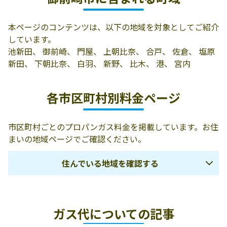
本ページのコンテンツは、以下の地域を対象としてご紹介
しています。
池新田、 御前崎、 門屋、 上朝比奈、 合戸、 佐倉、 塩原
新田、 下朝比奈、 白羽、 新野、 比木、 港、 宮内
各市区町村別料金ページ
市区町村ごとのプロパンガス料金を掲載しています。お住
まいの地域ページでご確認ください。
住んでいる地域を確認する
下田市
賀茂郡東伊豆町
賀茂郡河津町
ガス代についての記事
賀茂郡南伊豆町
賀茂郡松崎町
賀茂郡西伊豆町