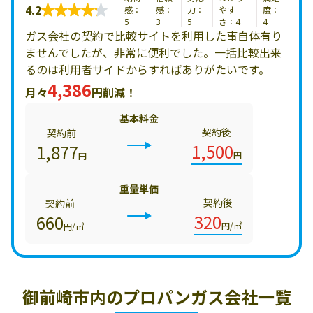
4.2
感：
感：
力：
やす
度：
5
3
5
さ：4
4
ガス会社の契約で比較サイトを利用した事自体有り
ませんでしたが、非常に便利でした。一括比較出来
るのは利用者サイドからすればありがたいです。
4,386
月々
円削減！
基本料金
契約後
契約前
1,500
1,877
円
円
重量単価
契約後
契約前
320
660
円/㎥
円/㎥
御前崎市内の
プロパンガス会社一覧