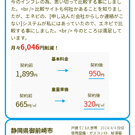
今のインフレの為、思い切って比較する事にしまし
た。<br /> 比較サイトも何社かあることを知りまし
たが、エネピの、[申し込んだ会社からしか連絡がこ
ない]システムが私にはあっていたので、エネピで比
較する事にしました。<br /> 今のところは満足して
います。
6,046
月々
円削減！
基本料金
契約後
契約前
950
1,899
円
円
重量単価
契約後
契約前
320
665
円/㎥
円/㎥
戸建て/ 3人世帯
2024/4/4 投稿
静岡県御前崎市
使用設備：ガスコンロ、給湯器