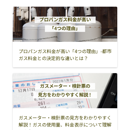
熱海市
伊東市
伊豆市
伊豆の国市
沼津市
三島市
御殿場市
裾野市
田方郡函南町
駿東郡清水町
駿東郡長泉町
駿東郡小山町
富士市
富士宮市
静岡市
プロパンガス料金が高い「4つの理由」-都市
ガス料金との決定的な違いとは？
焼津市
藤枝市
島田市
牧之原市
榛原郡吉田町
榛原郡川根本町
御前崎市
掛川市
袋井市
菊川市
磐田市
周智郡森町
浜松市
湖西市
ガスメーター・検針票の見方をわかりやすく
解説！ガスの使用量、料金表示について理解