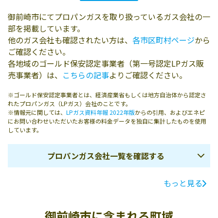
御前崎市にてプロパンガスを取り扱っているガス会社の一
部を掲載しています。
他のガス会社も確認されたい方は、
各市区町村ページ
から
ご確認ください。
各地域のゴールド保安認定事業者（第一号認定LPガス販
売事業者）は、
こちらの記事
よりご確認ください。
※ゴールド保安認定事業者とは、経済産業省もしくは地方自治体から認定さ
れたプロパンガス（LPガス）会社のことです。
※情報元に関しては、
LPガス資料年報 2022年版
からの引用、およびエネピ
にお問い合わせいただいたお客様の料金データを独自に集計したものを使用
しています。
プロパンガス会社一覧を確認する
もっと見る
ガス会社名
所在地
電話番号
株式会社フルカ
437-1621 御前崎
0548-63-2263
御前崎市に含まれる町域
ワ
市御前崎4401-8