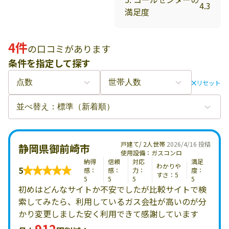
4.3
満足度
4件
の口コミがあります
条件を指定して探す
リセット
戸建て/ 2人世帯
2026/4/16 投稿
静岡県御前崎市
使用設備：ガスコンロ
納得
信頼
対応
満足
わかりや
5
感：
感：
力：
度：
すさ：5
5
5
5
5
初めはどんなサイトか不安でしたが比較サイトで検
索してみたら、利用しているガス会社が高いのが分
かり変更しました安く利用できて感謝しています
912