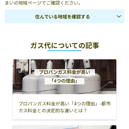
まいの地域ページでご確認ください。
住んでいる地域を確認する
松江市
安来市
出雲市
ガス代についての記事
雲南市
飯石郡飯南町
仁多郡奥出雲町
大田市
邑智郡川本町
邑智郡美郷町
邑智郡邑南町
浜田市
江津市
益田市
鹿足郡津和野町
鹿足郡吉賀町
隠岐郡隠岐の島
隠岐郡海士町
隠岐郡西ノ島町
町
プロパンガス料金が高い「4つの理由」-都市
隠岐郡知夫村
ガス料金との決定的な違いとは？