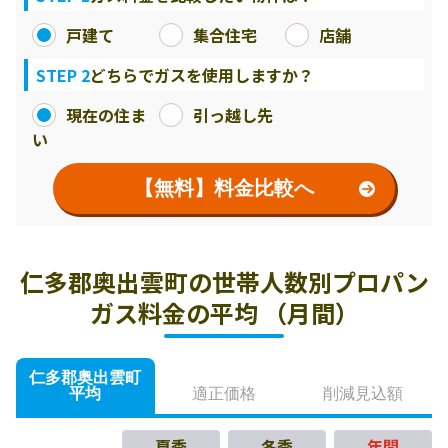
戸建て
集合住宅
店舗
STEP 2
どちらでガスを使用しますか？
現在の住ま
引っ越し先
い
【無料】料金比較へ
仁多郡奥出雲町の世帯人数別プロパン
ガス料金の平均 （月間）
仁多郡奥出雲町
平均
適正価格
削減見込額
夏季
冬季
年間