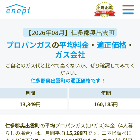
【2026年08月】仁多郡奥出雲町
プロパンガス
の
平均料金
・
適正価格
・
ガス会社
ご自宅のガス代と比べて高くないか、ぜひ確認してみてく
ださい。
仁多郡奥出雲町の適正価格です！
月間
年間
13,349
円
160,185
円
仁多郡奥出雲町
の平均プロパンガス(LPガス)料金（4人暮
らしの場合）は、月間平均
15,288
円です。エネピ調べに