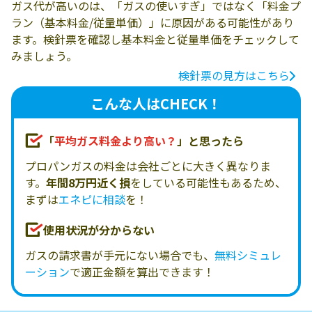
ガス代が高いのは、「ガスの使いすぎ」ではなく「料金プ
ラン（基本料金/従量単価）」に原因がある可能性があり
ます。検針票を確認し基本料金と従量単価をチェックして
みましょう。
検針票の見方はこちら
こんな人はCHECK！
「
平均ガス料金より高い？
」と思ったら
プロパンガスの料金は会社ごとに大きく異なりま
す。
年間8万円近く損
をしている可能性もあるため、
まずは
エネピに相談
を！
使用状況が分からない
ガスの請求書が手元にない場合でも、
無料シミュレ
ーション
で適正金額を算出できます！