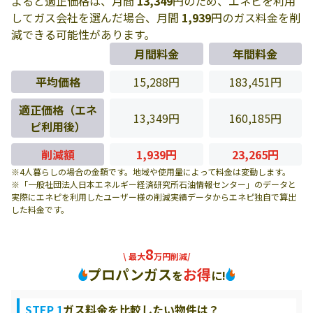
よると適正価格は、月間
13,349
円のため、エネピを利用
してガス会社を選んだ場合、月間
1,939
円のガス料金を削
減できる可能性があります。
月間料金
年間料金
平均価格
15,288円
183,451円
適正価格（エネ
13,349円
160,185円
ピ利用後）
削減額
1,939円
23,265円
※4人暮らしの場合の金額です。地域や使用量によって料金は変動します。
※「一般社団法人日本エネルギー経済研究所石油情報センター」のデータと
実際にエネピを利用したユーザー様の削減実績データからエネピ独自で算出
した料金です。
8
\ 最大
万円削減/
プロパンガス
お得
を
に!
STEP 1
ガス料金を比較したい物件は？