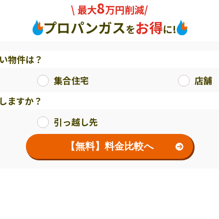
8
\ 最大
万円削減/
プロパンガス
お得
を
に!
い物件は？
集合住宅
店舗
しますか？
引っ越し先
【無料】料金比較へ