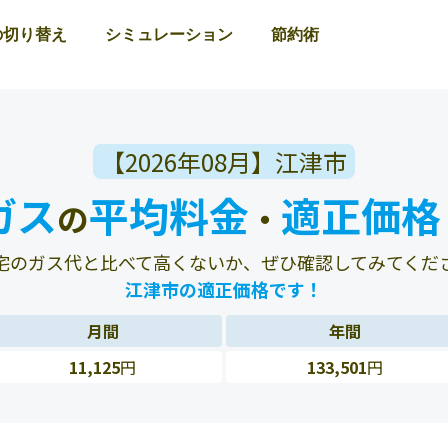
の切り替え
シミュレーション
節約術
【2026年08月】江津市
ガス
平均料金
適正価格
の
・
宅のガス代と比べて高くないか、ぜひ確認してみてくだ
江津市の適正価格です！
月間
年間
11,125
円
133,501
円