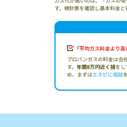
ガス代が高いのは、「ガスの使
す。検針票を確認し基本料金と
「
平均ガス料金より高
プロパンガスの料金は会
す。
年間8万円近く損
をし
め、まずは
エネピに相談