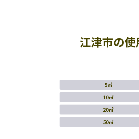
江津市の使
5㎥
10㎥
20㎥
50㎥