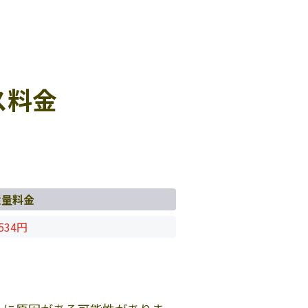
ス料金
従量料金
534円