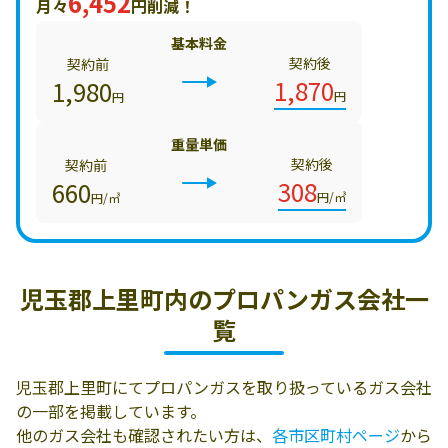
6,452
月々
円削減！
基本料金
契約後
契約前
1,870
1,980
円
円
重量単価
契約後
契約前
308
660
円/㎥
円/㎥
児玉郡上里町内の
プロパンガス会社一
覧
児玉郡上里町にてプロパンガスを取り扱っているガス会社
の一部を掲載しています。
他のガス会社も確認されたい方は、
各市区町村ページ
から