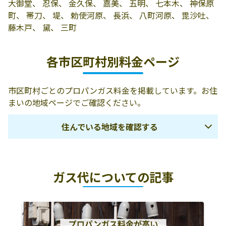
有限会社アライ
児玉郡上里町神
0495-33-3051
大御堂、 忍保、 金久保、 嘉美、 五明、 七本木、 神保原
保原町540-2
町、 帯刀、 堤、 勅使河原、 長浜、 八町河原、 毘沙吐、
藤木戸、 黛、 三町
柏屋
児玉郡上里町七
0495-33-3040
本木5341
各市区町村別料金ページ
上里町ガス事業
369-0311 児玉郡
0495-34-2239
協同組合
上里町勅使河原
市区町村ごとのプロパンガス料金を掲載しています。お住
1176
まいの地域ページでご確認ください。
上武住設
369-0316 児玉郡
0495-33-4567
上里町長浜1301
住んでいる地域を確認する
さいたま市
戸田市
蕨市
ガス代についての記事
川口市
上尾市
鴻巣市
北本市
桶川市
北足立郡伊奈町
本庄市
深谷市
熊谷市