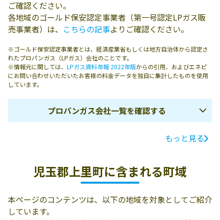
ご確認ください。
各地域のゴールド保安認定事業者（第一号認定LPガス販
売事業者）は、
こちらの記事
よりご確認ください。
※ゴールド保安認定事業者とは、経済産業省もしくは地方自治体から認定さ
れたプロパンガス（LPガス）会社のことです。
※情報元に関しては、
LPガス資料年報 2022年版
からの引用、およびエネピ
にお問い合わせいただいたお客様の料金データを独自に集計したものを使用
しています。
プロパンガス会社一覧を確認する
もっと見る
ガス会社名
所在地
電話番号
有限会社十字屋
児玉郡上里町三
0495-33-0629
児玉郡上里町に含まれる町域
プロパン
町736-22
有限会社いりプ
369-0317 児玉郡
0495-33-0825
本ページのコンテンツは、以下の地域を対象としてご紹介
ロパン
上里町五明643-1
しています。