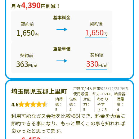
4,390
月々
円削減！
基本料金
契約後
契約前
1,650
1,650
円
円
重量単価
契約後
契約前
330
363
円/㎥
円/㎥
戸建て/ 4人世帯
2023/12/25 投稿
埼玉県児玉郡上里町
使用設備：ガスコンロ、給湯器
納得
信頼
対応
わかり
満足
4.6
感：
感：
力：
やす
度：
5
4
5
さ：5
4
利用可能なガス会社を比較検討でき、料金を大幅に
節約できる事になり、もっと早くこの事を知れれば
良かったと思ってます。