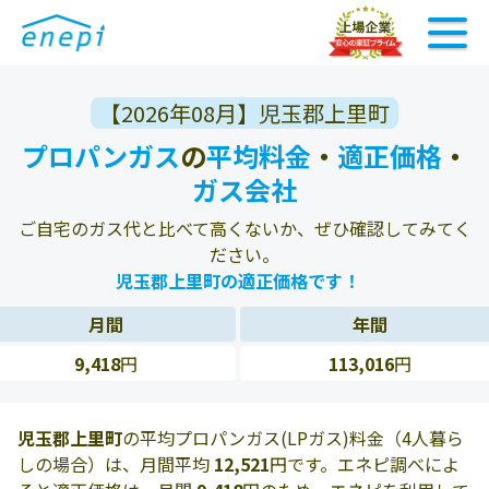
【2026年08月】児玉郡上里町
プロパンガス
の
平均料金
・
適正価格
・
ガス会社
ご自宅のガス代と比べて高くないか、ぜひ確認してみてく
ださい。
児玉郡上里町の適正価格です！
月間
年間
9,418
円
113,016
円
児玉郡上里町
の平均プロパンガス(LPガス)料金（4人暮ら
しの場合）は、月間平均
12,521
円です。エネピ調べによ