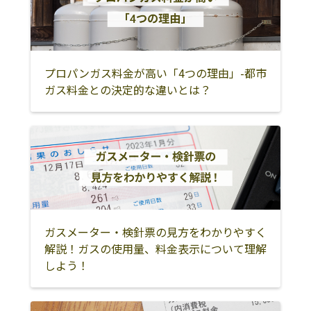
児玉郡美里町
児玉郡神川町
児玉郡上里町
大里郡寄居町
羽生市
行田市
加須市
幸手市
久喜市
プロパンガス料金が高い「4つの理由」-都市
ガス料金との決定的な違いとは？
蓮田市
春日部市
越谷市
草加市
三郷市
八潮市
吉川市
南埼玉郡宮代町
北葛飾郡杉戸町
北葛飾郡松伏町
飯能市
日高市
狭山市
入間市
所沢市
ガスメーター・検針票の見方をわかりやすく
富士見市
坂戸市
川越市
解説！ガスの使用量、料金表示について理解
しよう！
志木市
ふじみ野市
新座市
朝霞市
和光市
東松山市