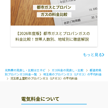
入間郡三芳町
入間郡越生町
入間郡毛呂山町
比企郡吉見町
比企郡川島町
比企郡滑川町
比企郡嵐山町
比企郡小川町
比企郡ときがわ
町
【2026年度版】都市ガスとプロパンガスの
比企郡鳩山町
秩父郡東秩父村
秩父市
料金比較！世帯人数別、地域別に徹底解説
秩父郡横瀬町
秩父郡皆野町
秩父郡長瀞町
もっと見る
秩父郡小鹿野町
鶴ヶ島市
白岡市
光熱費の見直し・比較はエネピ
ガス料金の見直し・比較
都道府県
別プロパンガス料金一覧
埼玉県のプロパンガス（LPガス）の平均料金
児玉郡上里町のプロパンガス（LPガス）の平均料金
電気料金について