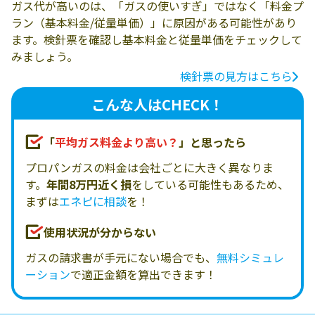
ガス代が高いのは、「ガスの使いすぎ」ではなく「料金プ
ラン（基本料金/従量単価）」に原因がある可能性があり
ます。検針票を確認し基本料金と従量単価をチェックして
みましょう。
検針票の見方はこちら
こんな人はCHECK！
「
平均ガス料金より高い？
」と思ったら
プロパンガスの料金は会社ごとに大きく異なりま
す。
年間8万円近く損
をしている可能性もあるため、
まずは
エネピに相談
を！
使用状況が分からない
ガスの請求書が手元にない場合でも、
無料シミュレ
ーション
で適正金額を算出できます！