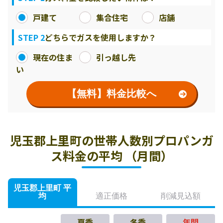
戸建て
集合住宅
店舗
STEP 2
どちらでガスを使用しますか？
現在の住ま
引っ越し先
い
【無料】料金比較へ
児玉郡上里町の世帯人数別プロパンガ
ス料金の平均 （月間）
児玉郡上里町 平
均
適正価格
削減見込額
夏季
冬季
年間