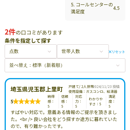
5. コールセンターの
4.5
満足度
2件
の口コミがあります
条件を指定して探す
リセット
戸建て/ 2人世帯
2024/11/23 投稿
埼玉県児玉郡上里町
使用設備：ガスコンロ、給湯器
納得
信頼
対応
満足
わかりや
5
感：
感：
力：
度：
すさ：5
5
5
5
5
すばやい対応で。意義ある情報のご提示を頂きまし
た。<br /> 良い会社をどう探すか途方に暮れていた
ので、有り難かったです。