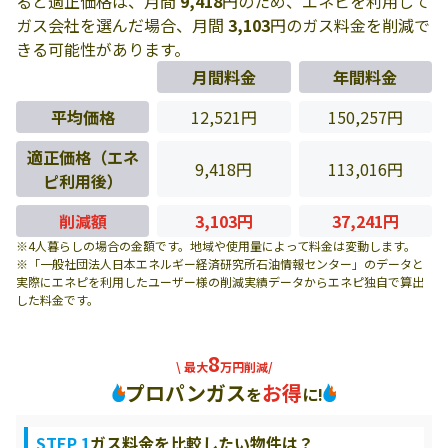
ると適正価格は、月間
9,418
円のため、エネピを利用して
ガス会社を選んだ場合、月間
3,103
円のガス料金を削減で
きる可能性があります。
月間料金
年間料金
平均価格
12,521円
150,257円
適正価格（エネ
9,418円
113,016円
ピ利用後）
削減額
3,103円
37,241円
※4人暮らしの場合の金額です。地域や使用量によって料金は変動します。
※「一般社団法人日本エネルギー経済研究所石油情報センター」のデータと
実際にエネピを利用したユーザー様の削減実績データからエネピ独自で算出
した料金です。
8
\ 最大
万円削減/
プロパンガス
お得
を
に!
STEP 1
ガス料金を比較したい物件は？