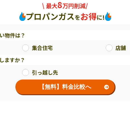
8
\ 最大
万円削減/
プロパンガス
お得
を
に!
い物件は？
集合住宅
店舗
しますか？
引っ越し先
【無料】料金比較へ