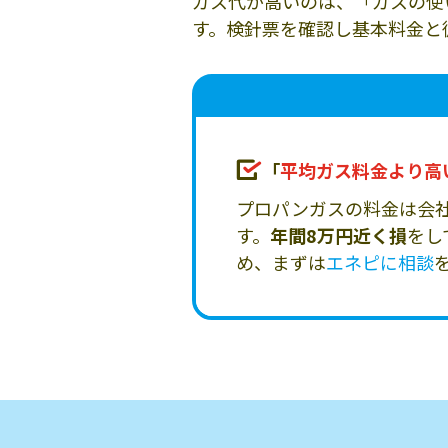
ガス代が高いのは、「ガスの使
す。検針票を確認し基本料金と
「
平均ガス料金より高
プロパンガスの料金は会
す。
年間8万円近く損
をし
め、まずは
エネピに相談