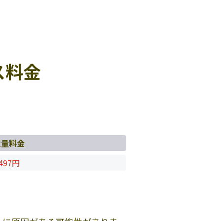
ス料金
従量料金
497円