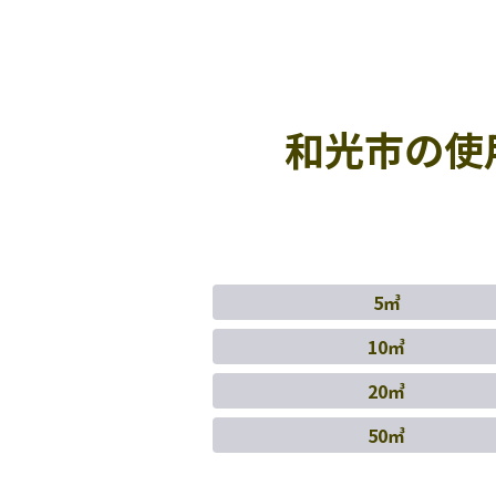
和光市の使
5㎥
10㎥
20㎥
50㎥