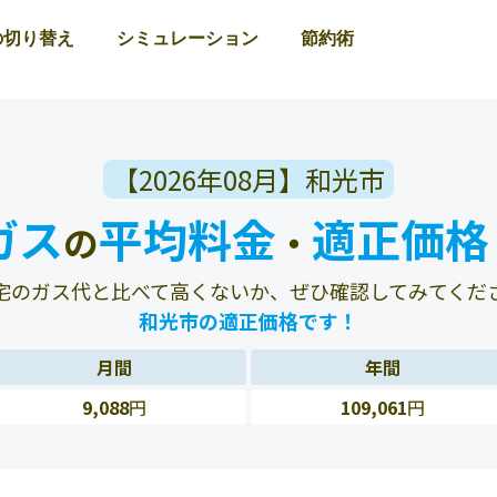
の切り替え
シミュレーション
節約術
【2026年08月】和光市
ガス
平均料金
適正価格
の
・
宅のガス代と比べて高くないか、ぜひ確認してみてくだ
和光市の適正価格です！
月間
年間
9,088
円
109,061
円