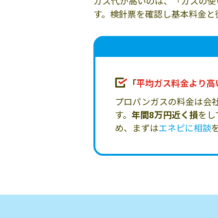
ガス代が高いのは、「ガスの使
す。検針票を確認し基本料金と
「
平均ガス料金より高
プロパンガスの料金は会
す。
年間8万円近く損
をし
め、まずは
エネピに相談