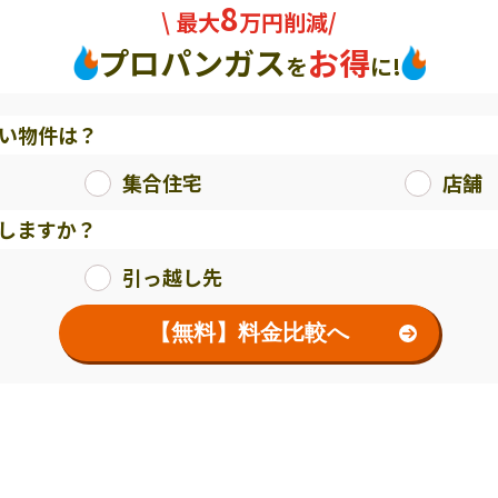
8
\ 最大
万円削減/
プロパンガス
お得
を
に!
い物件は？
集合住宅
店舗
しますか？
引っ越し先
【無料】料金比較へ