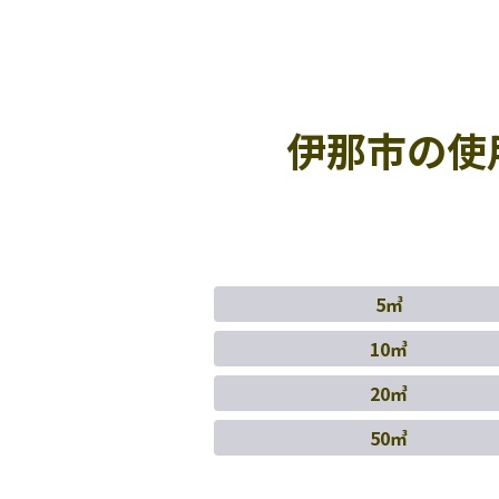
伊那市の使
5㎥
10㎥
20㎥
50㎥