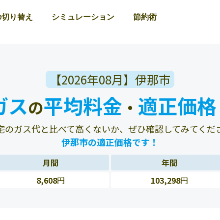
の切り替え
シミュレーション
節約術
【2026年08月】伊那市
ガス
平均料金
適正価格
の
・
宅のガス代と比べて高くないか、ぜひ確認してみてくだ
伊那市の適正価格です！
月間
年間
8,608
円
103,298
円