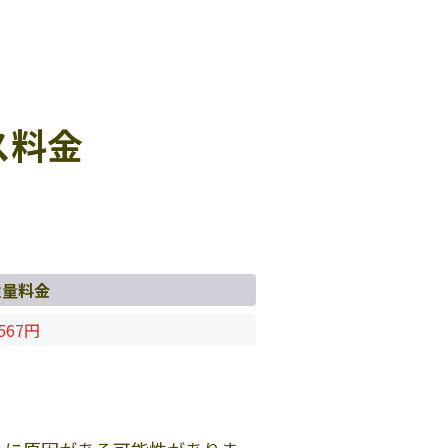
ス料金
従量料金
567円