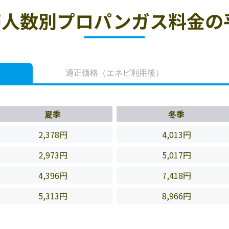
人数別プロパンガス料金の
適正価格
（エネピ利用後）
夏季
冬季
2,378円
4,013円
2,973円
5,017円
4,396円
7,418円
5,313円
8,966円