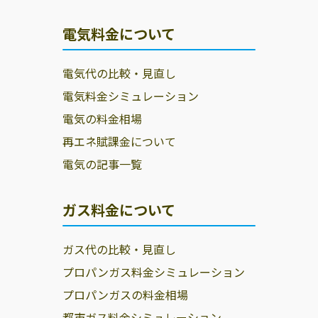
飯田市
木曽郡木曽町
木曽郡上松町
電気料金について
木曽郡南木曽町
木曽郡木祖村
木曽郡王滝村
木曽郡大桑村
下伊那郡松川町
下伊那郡高森町
電気代の比較・見直し
下伊那郡阿南町
下伊那郡阿智村
下伊那郡平谷村
電気料金シミュレーション
下伊那郡根羽村
下伊那郡下條村
下伊那郡売木村
電気の料金相場
再エネ賦課金について
下伊那郡天龍村
下伊那郡泰阜村
下伊那郡喬木村
電気の記事一覧
下伊那郡豊丘村
下伊那郡大鹿村
ガス料金について
ガス代の比較・見直し
プロパンガス料金シミュレーション
プロパンガスの料金相場
都市ガス料金シミュレーション