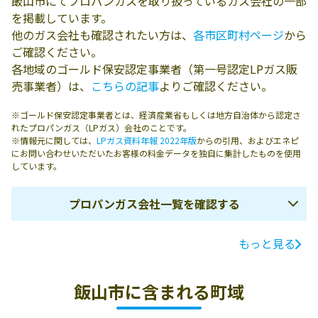
飯山市にてプロパンガスを取り扱っているガス会社の一部
を掲載しています。
他のガス会社も確認されたい方は、
各市区町村ページ
から
ご確認ください。
各地域のゴールド保安認定事業者（第一号認定LPガス販
売事業者）は、
こちらの記事
よりご確認ください。
※ゴールド保安認定事業者とは、経済産業省もしくは地方自治体から認定さ
れたプロパンガス（LPガス）会社のことです。
※情報元に関しては、
LPガス資料年報 2022年版
からの引用、およびエネピ
にお問い合わせいただいたお客様の料金データを独自に集計したものを使用
しています。
プロパンガス会社一覧を確認する
もっと見る
ガス会社名
所在地
電話番号
有限会社島田義
389-2254 飯山市
0269-62-3016
飯山市に含まれる町域
雄商店
南町22-2