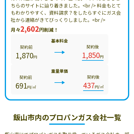
ちらのサイトに辿り着きました。<br /> 料金もとて
もわかりやすく、資料請求？をしたらすぐにガス会
社から連絡がきてびっくりしました。<br />
2,602
月々
円削減！
基本料金
契約後
契約前
1,850
1,870
円
円
重量単価
契約後
契約前
437
691
円/㎥
円/㎥
飯山市内の
プロパンガス会社一覧