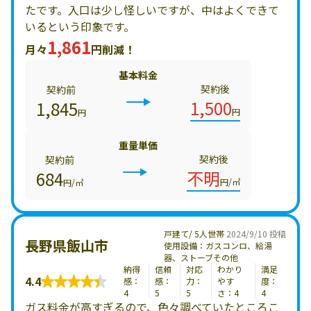
たです。入口は少し怪しいですが、中はよくできて
いるという印象です。
1,861
月々
円削減！
基本料金
契約後
契約前
1,500
1,845
円
円
重量単価
契約後
契約前
不明
684
円/㎥
円/㎥
戸建て/ 5人世帯
2024/9/10 投稿
長野県飯山市
使用設備：ガスコンロ、給湯
器、ストーブその他
納得
信頼
対応
わかり
満足
4.4
感：
感：
力：
やす
度：
4
5
5
さ：4
4
ガス料金が高すぎるので、色々調べていたところこ