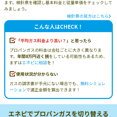
ます。検針票を確認し基本料金と従量単価をチェックして
みましょう。
検針票の見方はこちら
こんな人はCHECK！
「
平均ガス料金より高い？
」と思ったら
プロパンガスの料金は会社ごとに大きく異なりま
す。
年間8万円近く損
をしている可能性もあるため、
まずは
エネピに相談
を！
使用状況が分からない
ガスの請求書が手元にない場合でも、
無料シミュレ
ーション
で適正金額を算出できます！
エネピでプロパンガスを
切り替える