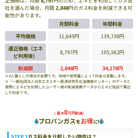
正価格は、月間
8,797
円のため、エネピを利用してガス会
社を選んだ場合、月間
2,848
円のガス料金を削減できる可
能性があります。
月間料金
年間料金
平均価格
11,645円
139,738円
適正価格（エネ
8,797円
105,562円
ピ利用後）
削減額
2,848円
34,176円
※4人暮らしの場合の金額です。地域や使用量によって料金は変動します。
※「一般社団法人日本エネルギー経済研究所石油情報センター」のデータと
実際にエネピを利用したユーザー様の削減実績データからエネピ独自で算出
した料金です。
8
\ 最大
万円削減/
プロパンガス
お得
を
に!
STEP 1
ガス料金を比較したい物件は？