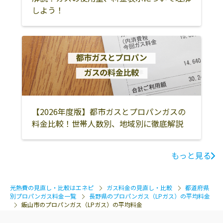
小県郡青木村
北佐久郡軽井沢
北佐久郡御代田
しよう！
町
町
北佐久郡立科町
南佐久郡佐久穂
南佐久郡小海町
町
南佐久郡川上村
南佐久郡南牧村
南佐久郡南相木
村
南佐久郡北相木
岡谷市
諏訪市
【2026年度版】都市ガスとプロパンガスの
村
料金比較！世帯人数別、地域別に徹底解説
茅野市
伊那市
駒ヶ根市
諏訪郡下諏訪町
諏訪郡富士見町
諏訪郡原村
もっと見る
上伊那郡辰野町
上伊那郡箕輪町
上伊那郡飯島町
光熱費の見直し・比較はエネピ
ガス料金の見直し・比較
都道府県
上伊那郡南箕輪
上伊那郡中川村
上伊那郡宮田村
別プロパンガス料金一覧
長野県のプロパンガス（LPガス）の平均料金
村
飯山市のプロパンガス（LPガス）の平均料金