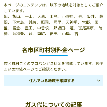
有限会社斉藤商
389-2253 飯山市
0269-62-3267
本ページのコンテンツは、以下の地域を対象としてご紹介
会
大字飯山1171
しています。
有限会社篠井商
飯山市大字飯山
0269-62-3014
旭、 飯山、 一山、 大池、 木島、 小佐原、 寿、 坂井、 静
店
977
間、 下木島、 其綿、 照岡、 照里、 天神堂、 常郷、 常
盤、 富倉、 豊田、 中曽根、 野坂田、 蓮、 斑尾高原、 瑞
飯山燃料協同組
飯山市大字木島
0269-63-3231
穂、 瑞穂豊、 緑、 南町、 安田、 山岸、 吉
合
601-1
飯山日通プロパ
389-2255 飯山市
0269-62-5525
各市区町村別料金ページ
ン販売店
大字静間395
高山商店
飯山市大字瑞穂
0269-65-2256
市区町村ごとのプロパンガス料金を掲載しています。お住
614-1
まいの地域ページでご確認ください。
株式会社セキツ
飯山市大字飯山
0269-62-2144
住んでいる地域を確認する
ネ
3088
株式会社サンラ
389-2255 飯山市
0269-62-4440
長野市
須坂市
千曲市
イフ小野沢
大字静間390
ガス代についての記事
埴科郡坂城町
上高井郡小布施
上高井郡高山村