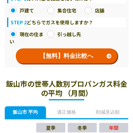
戸建て
集合住宅
店舗
STEP 2
どちらでガスを使用しますか？
現在の住ま
引っ越し先
い
【無料】料金比較へ
飯山市の世帯人数別プロパンガス料金
の平均 （月間）
飯山市 平均
適正価格
削減見込額
夏季
冬季
年間