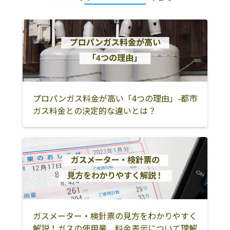
ながの農業協同
飯山市大字常盤
0269-62-4646
町
組合みゆきガス
字縄手2147-1
センター
上水内郡信濃町
上水内郡飯綱町
上水内郡小川村
中野市
飯山市
下高井郡山ノ内
町
下高井郡木島平
下高井郡野沢温
下水内郡栄村
村
泉村
プロパンガス料金が高い「4つの理由」-都市
ガス料金との決定的な違いとは？
大町市
北安曇郡池田町
北安曇郡松川村
北安曇郡白馬村
北安曇郡小谷村
松本市
塩尻市
安曇野市
東筑摩郡筑北村
東筑摩郡麻績村
東筑摩郡生坂村
東筑摩郡山形村
東筑摩郡朝日村
上田市
佐久市
ガスメーター・検針票の見方をわかりやすく
小諸市
東御市
小県郡長和町
解説！ガスの使用量、料金表示について理解