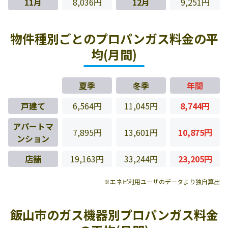
11月
8,036円
12月
9,251円
物件種別ごとのプロパンガス料金の平
均(月間)
夏季
冬季
年間
戸建て
6,564円
11,045円
8,744円
アパートマ
7,895円
13,601円
10,875円
ンション
店舗
19,163円
33,244円
23,205円
※エネピ利用ユーザのデータより独自算出
飯山市のガス機器別プロパンガス料金