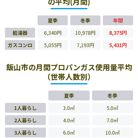
の平均(月間)
夏季
冬季
年間
給湯器
6,340円
10,978円
8,375円
ガスコンロ
5,055円
7,193円
5,431円
飯山市の月間プロパンガス使用量平均
（世帯人数別）
夏季
冬季
1人暮らし
3.0㎥
5.0㎥
2人暮らし
4.0㎥
7.0㎥
3人暮らし
6.0㎥
10.0㎥