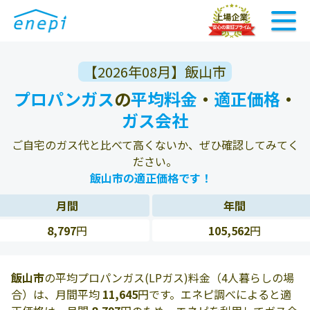
【2026年08月】飯山市
プロパンガス
の
平均料金
・
適正価格
・
ガス会社
ご自宅のガス代と比べて高くないか、ぜひ確認してみてく
ださい。
飯山市の適正価格です！
月間
年間
8,797
円
105,562
円
飯山市
の平均プロパンガス(LPガス)料金（4人暮らしの場
合）は、月間平均
11,645
円です。エネピ調べによると適