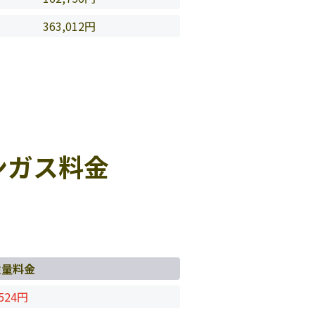
363,012円
ンガス料金
従量料金
524円