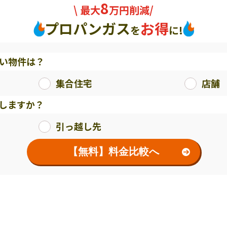
8
\ 最大
万円削減/
プロパンガス
お得
を
に!
い物件は？
集合住宅
店舗
しますか？
引っ越し先
【無料】料金比較へ