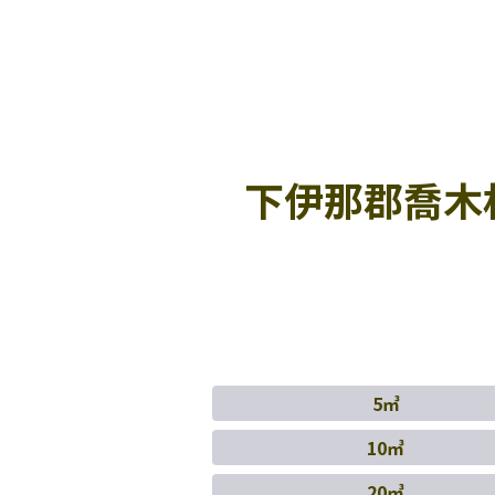
下伊那郡喬木
5㎥
10㎥
20㎥