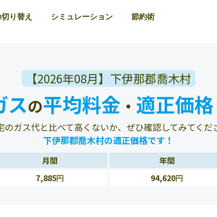
の切り替え
シミュレーション
節約術
【2026年08月】下伊那郡喬木村
ガス
平均料金
適正価格
の
・
宅のガス代と比べて高くないか、ぜひ確認してみてくだ
下伊那郡喬木村の適正価格です！
月間
年間
7,885
円
94,620
円