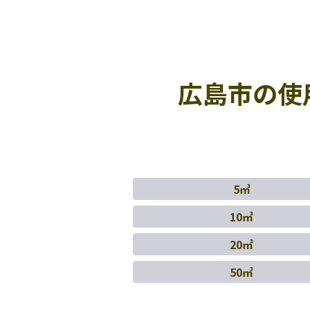
広島市の使
5㎥
10㎥
20㎥
50㎥