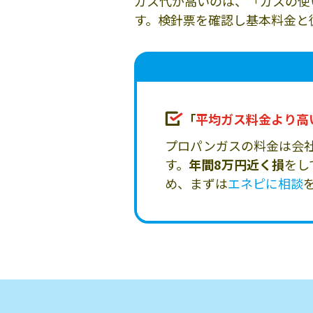
ガス代が高いのは、「ガスの使
す。検針票を確認し基本料金と
「
平均ガス料金より高
プロパンガスの料金は会
す。
年間8万円近く損
をし
め、まずは
エネピに相談