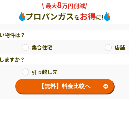
8
\ 最大
万円削減/
プロパンガス
お得
を
に!
い物件は？
集合住宅
店舗
しますか？
引っ越し先
【無料】料金比較へ