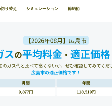
の切り替え
シミュレーション
節約術
【2026年08月】広島市
ガス
平均料金
適正価格
の
・
宅のガス代と比べて高くないか、ぜひ確認してみてくだ
広島市の適正価格です！
月間
年間
9,877
円
118,519
円