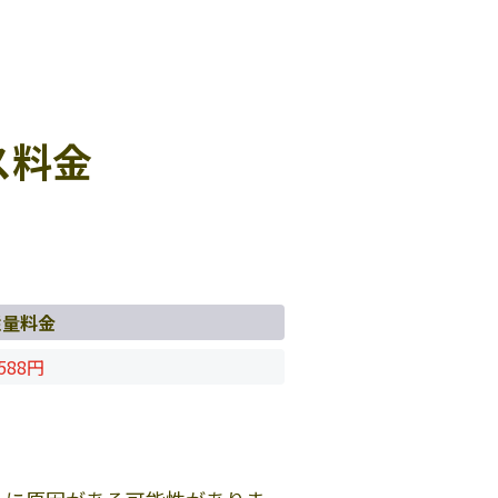
ス料金
従量料金
588円