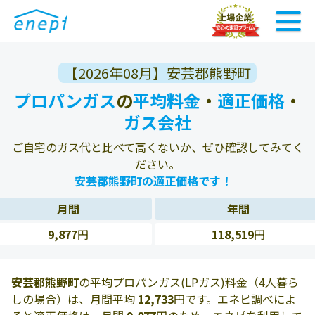
【2026年08月】安芸郡熊野町
プロパンガス
の
平均料金
・
適正価格
・
ガス会社
ご自宅のガス代と比べて高くないか、ぜひ確認してみてく
ださい。
安芸郡熊野町の適正価格です！
月間
年間
9,877
円
118,519
円
安芸郡熊野町
の平均プロパンガス(LPガス)料金（4人暮ら
しの場合）は、月間平均
12,733
円です。エネピ調べによ