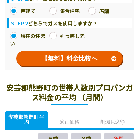
戸建て
集合住宅
店舗
STEP 2
どちらでガスを使用しますか？
現在の住ま
引っ越し先
い
【無料】料金比較へ
安芸郡熊野町の世帯人数別プロパンガ
ス料金の平均 （月間）
安芸郡熊野町 平
均
適正価格
削減見込額
夏季
冬季
年間