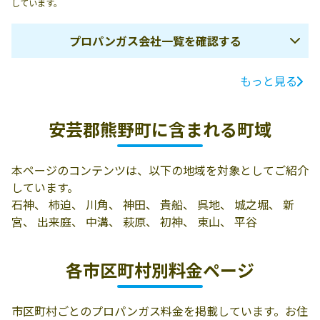
しています。
プロパンガス会社一覧を確認する
もっと見る
ガス会社名
所在地
電話番号
西部メンテナン
安芸郡熊野町川
082-854-9085
安芸郡熊野町に含まれる町域
ス
角3丁目1-3
本ページのコンテンツは、以下の地域を対象としてご紹介
しています。
石神、 柿迫、 川角、 神田、 貴船、 呉地、 城之堀、 新
宮、 出来庭、 中溝、 萩原、 初神、 東山、 平谷
各市区町村別料金ページ
市区町村ごとのプロパンガス料金を掲載しています。お住