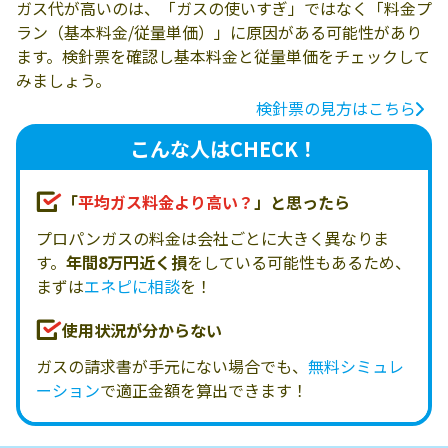
ガス代が高いのは、「ガスの使いすぎ」ではなく「料金プ
ラン（基本料金/従量単価）」に原因がある可能性があり
ます。検針票を確認し基本料金と従量単価をチェックして
みましょう。
検針票の見方はこちら
こんな人はCHECK！
「
平均ガス料金より高い？
」と思ったら
プロパンガスの料金は会社ごとに大きく異なりま
す。
年間8万円近く損
をしている可能性もあるため、
まずは
エネピに相談
を！
使用状況が分からない
ガスの請求書が手元にない場合でも、
無料シミュレ
ーション
で適正金額を算出できます！