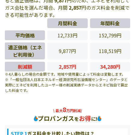
ると適正価格は、月間
9,877
円のため、エネピを利用して
ガス会社を選んだ場合、月間
2,857
円のガス料金を削減で
きる可能性があります。
月間料金
年間料金
平均価格
12,733円
152,799円
適正価格（エネ
9,877円
118,519円
ピ利用後）
削減額
2,857円
34,280円
※4人暮らしの場合の金額です。地域や使用量によって料金は変動します。
※「一般社団法人日本エネルギー経済研究所石油情報センター」のデータと
実際にエネピを利用したユーザー様の削減実績データからエネピ独自で算出
した料金です。
8
\ 最大
万円削減/
プロパンガス
お得
を
に!
STEP 1
ガス料金を比較したい物件は？