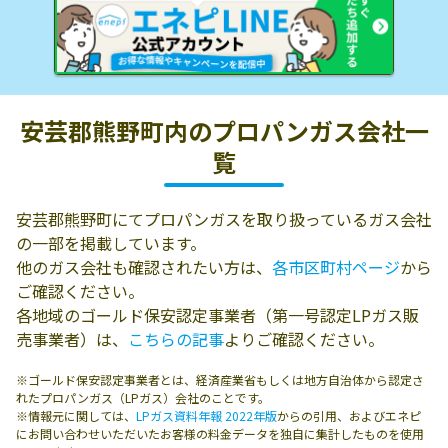
安芸郡熊野町内の
プロパンガス会社一
覧
安芸郡熊野町にてプロパンガスを取り扱っているガス会社
の一部を掲載しています。
他のガス会社も確認されたい方は、
各市区町村ページ
から
ご確認ください。
各地域のゴールド保安認定事業者（第一号認定LPガス販
売事業者）は、
こちらの記事
よりご確認ください。
※ゴールド保安認定事業者とは、経済産業省もしくは地方自治体から認定さ
れたプロパンガス（LPガス）会社のことです。
※情報元に関しては、
LPガス資料年報 2022年版
からの引用、およびエネピ
にお問い合わせいただいたお客様の料金データを独自に集計したものを使用