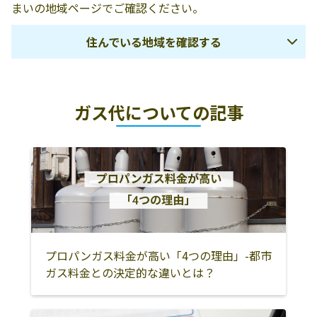
まいの地域ページでご確認ください。
住んでいる地域を確認する
広島市
廿日市市
大竹市
ガス代についての記事
安芸郡府中町
安芸郡海田町
安芸郡熊野町
安芸郡坂町
呉市
江田島市
東広島市
竹原市
豊田郡大崎上島
町
安芸高田市
山県郡安芸太田
山県郡北広島町
町
プロパンガス料金が高い「4つの理由」-都市
三原市
尾道市
世羅郡世羅町
ガス料金との決定的な違いとは？
福山市
府中市
神石郡神石高原
町